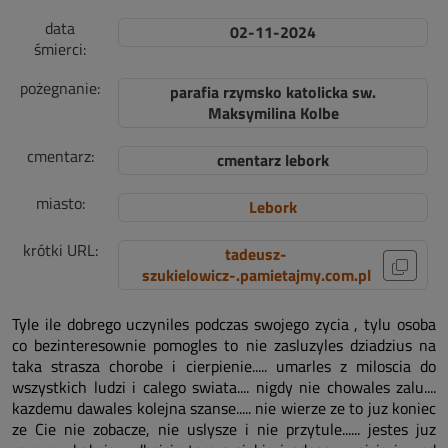
data
02-11-2024
śmierci:
pożegnanie:
parafia rzymsko katolicka sw.
Maksymilina Kolbe
cmentarz:
cmentarz lebork
miasto:
Lebork
krótki URL:
tadeusz-
szukielowicz-.pamietajmy.com.pl
Tyle ile dobrego uczyniles podczas swojego zycia , tylu osoba
co bezinteresownie pomogles to nie zasluzyles dziadzius na
taka strasza chorobe i cierpienie..... umarles z miloscia do
wszystkich ludzi i calego swiata.... nigdy nie chowales zalu....
kazdemu dawales kolejna szanse..... nie wierze ze to juz koniec
ze Cie nie zobacze, nie uslysze i nie przytule...... jestes juz