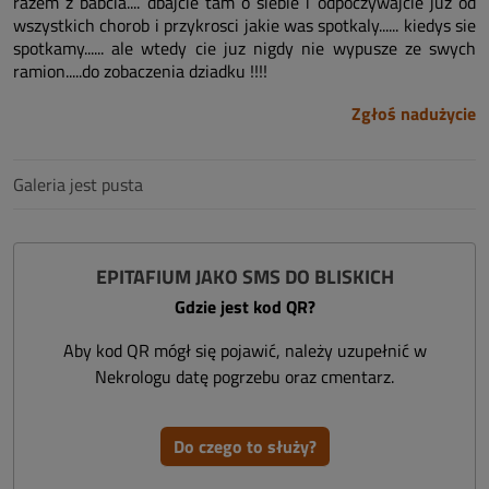
razem z babcia.... dbajcie tam o siebie i odpoczywajcie juz od
wszystkich chorob i przykrosci jakie was spotkaly...... kiedys sie
spotkamy...... ale wtedy cie juz nigdy nie wypusze ze swych
ramion.....do zobaczenia dziadku !!!!
Zgłoś nadużycie
Galeria jest pusta
EPITAFIUM JAKO SMS DO BLISKICH
Gdzie jest kod QR?
Aby kod QR mógł się pojawić, należy uzupełnić w
Nekrologu datę pogrzebu oraz cmentarz.
Do czego to służy?