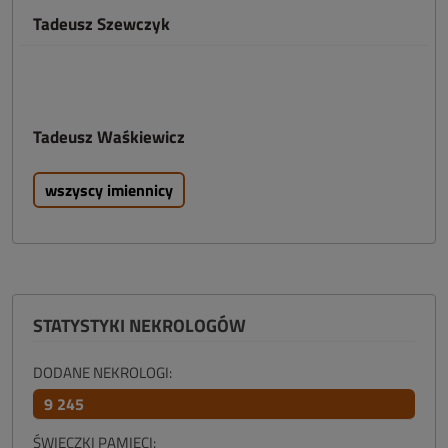
Tadeusz Szewczyk
Tadeusz Waśkiewicz
wszyscy imiennicy
STATYSTYKI NEKROLOGÓW
DODANE NEKROLOGI:
9 245
ŚWIECZKI PAMIĘCI: