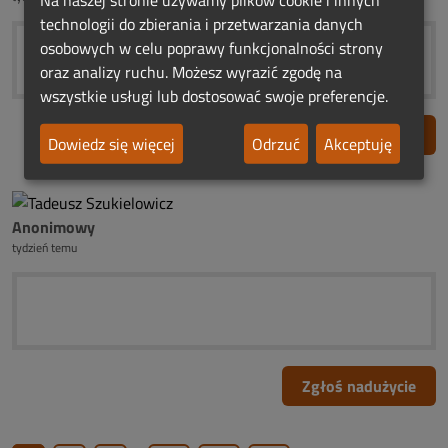
Na naszej stronie używamy plików cookie i innych
technologii do zbierania i przetwarzania danych
osobowych w celu poprawy funkcjonalności strony
oraz analizy ruchu. Możesz wyrazić zgodę na
wszystkie usługi lub dostosować swoje preferencje.
Zgłoś nadużycie
Dowiedz się więcej
Odrzuć
Akceptuję
Anonimowy
tydzień temu
Zgłoś nadużycie