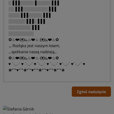
░▐▐▐░░░░░▐░░░░░▐▐▐
░░▐▐▐░░░░░░░░░▐▐▐
░░░░▐▐▐░░░░░▐▐▐
░░░░░░▐▐▐░▐▐▐
░░░░░░░░▐▐▐
░░░░░░░░░
✿♨❤️ԑ̮̑♦̮̑ɜܓ♨❤️♨ ԑ̮̑♦̮̑ɜܓ❤️♨✿
..„ Rozłąka jest naszym losem,
....spotkanie naszą nadzieją...
✿♨❤️ԑ̮̑♦̮̑ɜܓ♨❤️♨ ԑ̮̑♦̮̑ɜܓ❤️♨✿
♥ ⋱⋰ ♥ ⋱⋰ ♥ ⋱⋰ ♥ ⋱⋰ ♥⋱⋰ ♥⋱⋰ ♥
❀*¯*♥*¯*❀*¯*♥*¯*❀*¯*♥*¯*❀*¯*❀
Zgłoś nadużycie