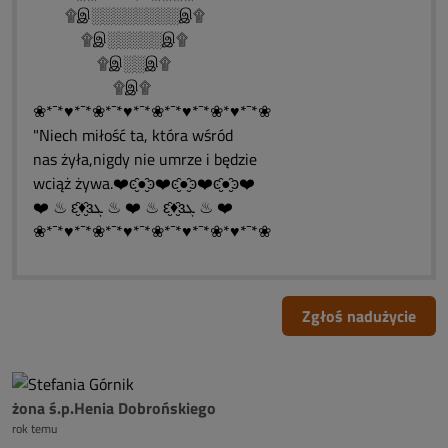
۩இ░░░░░░░░இ۩
۩இ░░░░░இ۩
۩இ░░இ۩
۩இ۩
❀*¯*♥*¯*❀*¯*♥*¯*❀*¯*♥*¯*❀*♥*¯*❀
"Niech miłość ta, która wśród
nas żyła,nigdy nie umrze i będzie
wciąż żywa.❤️ͼ̮̑●̮̑ͽ❤️ͼ̮̑●̮̑ͽ❤️ͼ̮̑●̮̑ͽ❤️
❤️ ♨ ԑ̮̑♦̮̑ɜܓ ♨ ❤️ ♨ ԑ̮̑♦̮̑ɜܓ ♨ ❤️
❀*¯*♥*¯*❀*¯*♥*¯*❀*¯*♥*¯*❀*♥*¯*❀
Zgłoś nadużycie
żona ś.p.Henia Dobrońskiego
rok temu