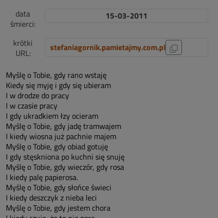
data
15-03-2011
śmierci:
krótki
stefaniagornik.pamietajmy.com.pl
URL:
Myślę o Tobie, gdy rano wstaję
Kiedy się myję i gdy się ubieram
I w drodze do pracy
I w czasie pracy
I gdy ukradkiem łzy ocieram
Myślę o Tobie, gdy jadę tramwajem
I kiedy wiosna już pachnie majem
Myślę o Tobie, gdy obiad gotuję
I gdy stęskniona po kuchni się snuję
Myślę o Tobie, gdy wieczór, gdy rosa
I kiedy palę papierosa.
Myślę o Tobie, gdy słońce świeci
I kiedy deszczyk z nieba leci
Myślę o Tobie, gdy jestem chora