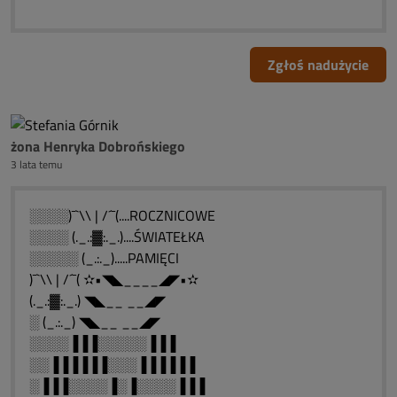
Zgłoś nadużycie
żona Henryka Dobrońskiego
3 lata temu
░░░░)¯`\\ | /´¯(....ROCZNICOWE
░░░░ (._.:▓:._.)....ŚWIATEŁKA
░░░░░ (_.:._).....PAMIĘCI
)¯`\\ | /´¯( ✫•◥◣____◢◤•✫
(._.:▓:._.) ◥◣__ __◢◤
░ (_.:._) ◥◣__ __◢◤
░░░░▐▐▐░░░░░▐▐▐
░░▐▐▐▐▐▐░░░▐▐▐▐▐▐
░▐▐▐░░░░▐░▐░░░░▐▐▐