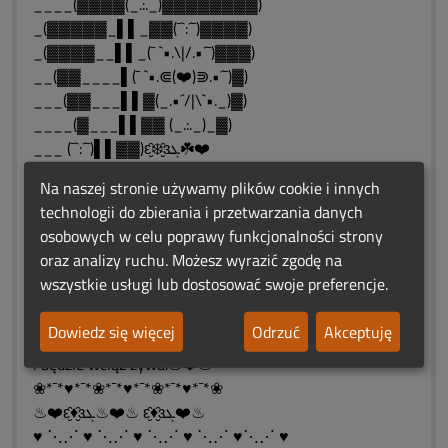
____(▓▓▓▓(_.:._)▓▓▓▓▓▓▓▓)
_(▓▓▓▓▓_▌▌_▓▓(¯`:´¯)▓▓▓▓)
_(▓▓▓▓__▌▌_(¯ `•.\|/.•´¯)▓▓▓)
__(▓▓____▌(¯ `•.⋐(❤️)⋑.•´¯)▓)
___(▓▓___▌▌▓(_.•´/|\`•._)▓)
____(▓___▌▌▓▓ (_.:._)_▓)
___ (¯`:´¯)▌▌▓▓)ԑ̮̑❄️̮̑ɜܓ☘️❤️
__(¯ `•.\|/.•´¯)▓▓)
Na naszej stronie używamy plików cookie i innych
(¯ `•.⋐(❤️)⋑.•´¯)▓▓)
technologii do zbierania i przetwarzania danych
__(_.•´/|\`•._)▓▓▓▓▓)
osobowych w celu poprawy funkcjonalności strony
___(_.:._)▓▓▓▓▓▓▓▓)
oraz analizy ruchu. Możesz wyrazić zgodę na
෴❤️❤️෴☀️෴❤️❤️෴
wszystkie usługi lub dostosować swoje preferencje.
❀*¯*♥*¯*❀*¯*♥*¯*❀*¯*♥*¯*❀
"Niech miłość ta, która wśród
Dowiedz się więcej
Odrzuć
Akceptuję
nas żyła,nigdy nie umrze
i będzie wciąż żywa.♨❤️♨
❀*¯*♥*¯*❀*¯*♥*¯*❀*¯*♥*¯*❀
♨❤️ԑ̮̑♦̮̑ɜܓ♨❤️♨ ԑ̮̑♦̮̑ɜܓ❤️♨
♥ ⋱⋰ ♥ ⋱⋰ ♥ ⋱⋰ ♥ ⋱⋰ ♥⋱⋰ ♥