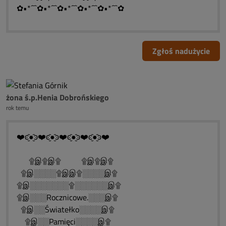
✿•*´¯`✿•*´¯`✿•*´¯`✿•*´¯`✿•*´¯`✿
Zgłoś nadużycie
żona ś.p.Henia Dobrońskiego
rok temu
❤️ͼ̮̑●̮̑ͽ❤️ͼ̮̑●̮̑ͽ❤️ͼ̮̑●̮̑ͽ❤️ͼ̮̑●̮̑ͽ❤️
۩இ۩இ۩ ۩இ۩இ۩
۩இ░░░░۩இஇ۩░░░░இ۩
۩இ░░░░░░░۩░░░░░░இ۩
۩இ░░░Rocznicowe.░░░இ۩
۩இ░░Światełko░░░░இ۩
۩இ░░Pamięci░░░░இ۩