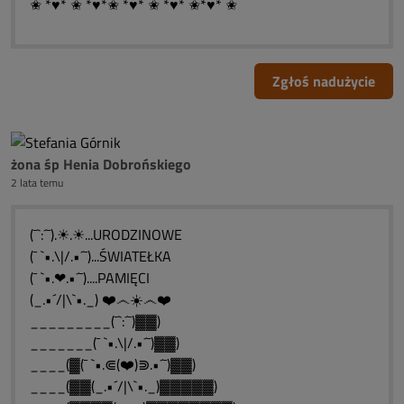
✬ *♥* ✬ *♥*✬ *♥* ✬ *♥* ✬*♥* ✬
Zgłoś nadużycie
żona śp Henia Dobrońskiego
2 lata temu
(¯`:´¯).☀.☀...URODZINOWE
(¯ `•.\|/.•´¯)...ŚWIATEŁKA
(¯ `•.❤.•´¯)....PAMIĘCI
(_.•´/|\`•._) ❤️෴☀️෴❤️
_________(¯`:´¯)▓▓)
_______(¯ `•.\|/.•´¯)▓▓)
____(▓(¯ `•.⋐(❤️)⋑.•´¯)▓▓)
____(▓▓(_.•´/|\`•._)▓▓▓▓▓)