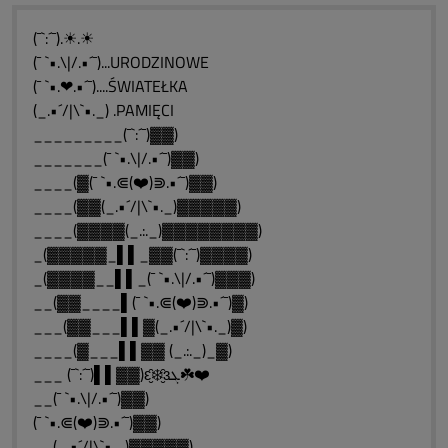
(¯`:´¯).☀.☀
(¯ `•.\|/.•´¯)...URODZINOWE
(¯ `•.❤.•´¯)....ŚWIATEŁKA
(_.•´/|\`•._) .PAMIĘCI
_________(¯`:´¯)▓▓)
_______(¯ `•.\|/.•´¯)▓▓)
____(▓(¯ `•.⋐(❤️)⋑.•´¯)▓▓)
____(▓▓(_.•´/|\`•._)▓▓▓▓▓)
____(▓▓▓▓(_.:._)▓▓▓▓▓▓▓▓)
_(▓▓▓▓▓_▌▌_▓▓(¯`:´¯)▓▓▓▓)
_(▓▓▓▓__▌▌_(¯ `•.\|/.•´¯)▓▓▓)
__(▓▓____▌(¯ `•.⋐(❤️)⋑.•´¯)▓)
___(▓▓___▌▌▓(_.•´/|\`•._)▓)
____(▓___▌▌▓▓ (_.:._)_▓)
___ (¯`:´¯)▌▌▓▓)ԑ̮̑❄️̮̑ɜܓ☘️❤️
__(¯ `•.\|/.•´¯)▓▓)
(¯ `•.⋐(❤️)⋑.•´¯)▓▓)
__(_.•´/|\`•._)▓▓▓▓▓)