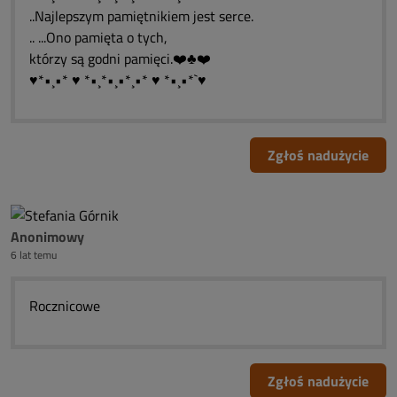
..Najlepszym pamiętnikiem jest serce.
.. ...Ono pamięta o tych,
którzy są godni pamięci.❤️♣❤️
♥*•¸•* ♥ *•¸*•¸•*¸•* ♥ *•¸•*`♥
Zgłoś nadużycie
Anonimowy
6 lat temu
Rocznicowe
Zgłoś nadużycie