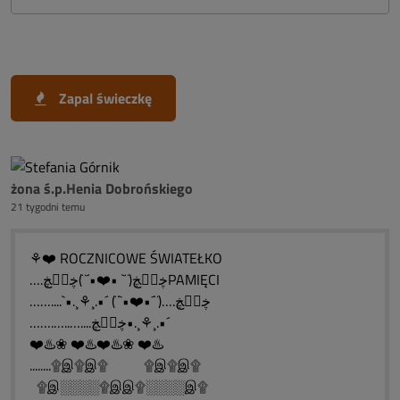
Zapal świeczkę
żona ś.p.Henia Dobrońskiego
21 tygodni temu
⚘❤️ ROCZNICOWE ŚWIATEŁKO
….ڿڰۣڿ(¨` •❤️•´¨)ڿڰۣڿPAMIĘCI
……....`•.¸⚘¸.•´ (¨`•❤️•´¨)….ڿڰۣڿ
…….…..…....ڿڰۣڿ•.¸⚘¸.•´
❤️♨️❀ ❤️♨️❤️♨️❀ ❤️♨️
........۩இ۩இ۩ ۩இ۩இ۩
۩இ░░░░۩இஇ۩░░░░இ۩