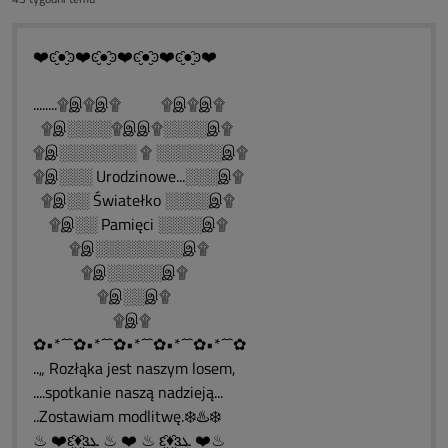
❤️ͼ̮̑●̮̑ͽ❤️ͼ̮̑●̮̑ͽ❤️ͼ̮̑●̮̑ͽ❤️ͼ̮̑●̮̑ͽ❤️
........۩இ۩இ۩ ۩இ۩இ۩
۩இ░░░░۩இஇ۩░░░░இ۩
۩இ░░░░░░░ ۩ ░░░░░░இ۩
۩இ░░░ Urodzinowe...░░░இ۩
۩இ░░ Światełko ░░░░இ۩
۩இ░░ Pamięci ░░░░இ۩
۩இ░░░░░░░░இ۩
۩இ░░░░░இ۩
۩இ░░இ۩
۩இ۩
✿•*´¯`✿•*´¯`✿•*´¯`✿•*´¯`✿•*´¯`✿
..„ Rozłąka jest naszym losem,
....spotkanie naszą nadzieją...
..Zostawiam modlitwę.❄️♨️❄️
♨ ❤️ԑ̮̑♦̮̑ɜܓ ♨ ❤️ ♨ ԑ̮̑♦̮̑ɜܓ ❤️♨