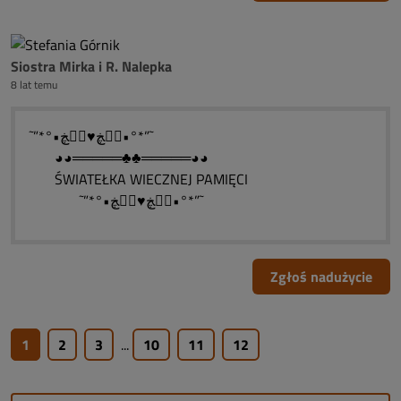
Siostra Mirka i R. Nalepka
8 lat temu
˜”*°•ڰۣڿ♥ڰۣڿ•°*”˜
◕◕═════♣♣═════◕◕
ŚWIATEŁKA WIECZNEJ PAMIĘCI
˜”*°•ڰۣڿ♥ڰۣڿ•°*”˜
Zgłoś nadużycie
1
2
3
...
10
11
12