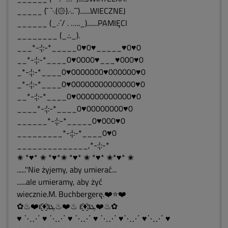
_____ (¯ `·.(۞).·..´¯).......WIECZNEJ
______ (_.·´/ . ….._).......PAMIĘCI
________ (_.:._).
___*-:¦:-*_____0♥0♥_____♥0♥0
__*-:¦:-*____0♥0000♥___♥000♥0
_*-:¦:-*____0♥0000000♥000000♥0
_*-:¦:-*____0♥00000000000000♥0
__*-:¦:-*____0♥000000000000♥0
____*-:¦:-*____0♥00000000♥0
______*-:¦:-*_____0♥000♥0
_________*-:¦:-*____0♥0
______________,*-:¦:-*
✬ *♥* ✬ *♥*✬ *♥* ✬ *♥* ✬*♥* ✬
......"Nie żyjemy, aby umierać...
......ale umieramy, aby żyć
wiecznie.M. Buchbergerę.❤️⭐❤️
✿♨❤️ԑ̮̑♦̮̑ɜܓ♨❤️♨ ԑ̮̑♦̮̑ɜܓ❤️♨✿
♥ ⋱⋰ ♥ ⋱⋰ ♥ ⋱⋰ ♥ ⋱⋰ ♥⋱⋰ ♥⋱⋰ ♥