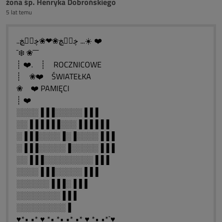
żona śp. Henryka Dobrońskiego
5 lat temu
..ڿڰۣڿ❀❤❀ڿڰۣڿ ...☀️ ❤️
¯❄️ ❀¯¯¯
┊ ❤️. ┊ ROCZNICOWE
┊ ❀❤️ ŚWIATEŁKA
❀ ❤️ PAMIĘCI
┊ ❤️
░░░░▐▐▐░░░░░▐▐▐
░░▐▐▐▐▐▐░░░▐▐▐▐▐▐
░▐▐▐░░░░▐░▐░░░░▐▐▐
░▐▐▐░░░░░▐░░░░░▐▐▐
░░▐▐▐░░░░░░░░░▐▐▐
░░░░▐▐▐░░░░░▐▐▐
░░░░░░▐▐▐░▐▐▐
░░░░░░░░▐▐▐
░░░░░░░░░▐
♥*•¸•* ♥ *•¸*•¸•*¸•* ♥ *•¸•*`♥