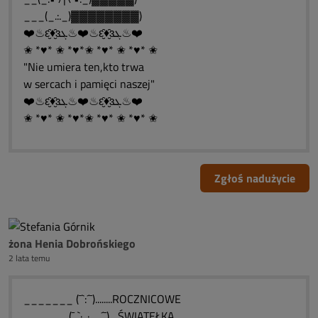
___(_.:._)▓▓▓▓▓▓▓▓)
❤️♨ԑ̮̑♦̮̑ɜܓ♨❤️♨ԑ̮̑♦̮̑ɜܓ♨❤️
✬ *♥* ✬ *♥*✬ *♥* ✬ *♥* ✬
"Nie umiera ten,kto trwa
w sercach i pamięci naszej"
❤️♨ԑ̮̑♦̮̑ɜܓ♨❤️♨ԑ̮̑♦̮̑ɜܓ♨❤️
✬ *♥* ✬ *♥*✬ *♥* ✬ *♥* ✬
Zgłoś nadużycie
żona Henia Dobrońskiego
2 lata temu
_______ (¯`:´¯)........ROCZNICOWE
______ (¯ `·. · …´¯)....ŚWIATEŁKA.