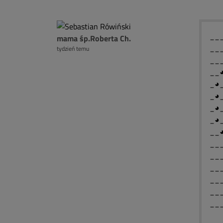
__
mama śp.Roberta Ch.
__
tydzień temu
__
__
_◕
_◕
_◕
_◕
__
__
__
__
___
__
__