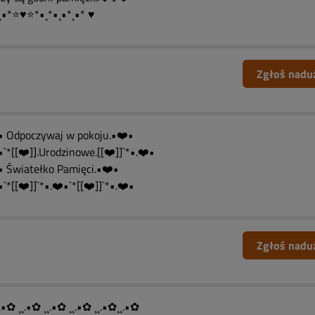
¸•*⭐♥⭐*•¸*•¸•*¸•* ♥
Zgłoś nadu
• Odpoczywaj w pokoju.•❤️•
`*[[❤️]].Urodzinowe.[[❤️]]`*•.❤️•
• Światełko Pamięci.•❤️•
`*[[❤️]]`*•.❤️•`*[[❤️]]`*•.❤️•
Zgłoś nadu
.•✿ ¸¸.•✿ ¸¸.•✿ ¸¸.•✿ ¸¸.•✿¸¸.•✿