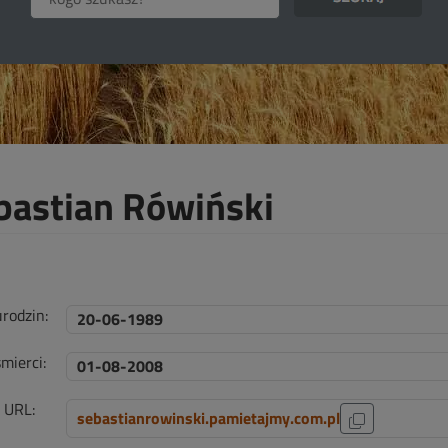
bastian Rówiński
urodzin:
20-06-1989
mierci:
01-08-2008
i URL:
sebastianrowinski.pamietajmy.com.pl