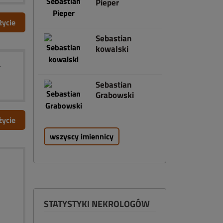
Pieper
życie
Sebastian
kowalski
Sebastian
Grabowski
życie
wszyscy imiennicy
STATYSTYKI NEKROLOGÓW