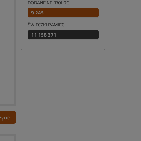
DODANE NEKROLOGI:
9 245
ŚWIECZKI PAMIĘCI:
11 156 371
życie