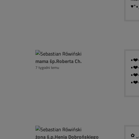
♥*•
•❤️
mama śp.Roberta Ch.
•❤️•
7 tygodni temu
•❤️
•❤️•
✿ ¸¸
żona ś.p.Henia Dobrońskiego