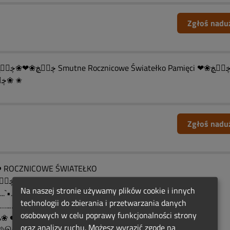
Zgłoś nadu
❀ڿڰۣڿ ✬
Zgłoś nadu
 ROCZNICOWE ŚWIATEŁKO
….ڿڰۣڿ(¨` •❤️•´¨)ڿڰۣڿPAMIĘCI
Na naszej stronie używamy plików cookie i innych
……....`•.¸⚘¸.•´ (¨`•❤️•´¨)….ڿڰۣڿ
technologii do zbierania i przetwarzania danych
…….…..…....ڿڰۣڿ•.¸⚘¸.•´
osobowych w celu poprawy funkcjonalności strony
️❀ ❤️♨️❤️♨️❀ ❤️♨️
oraz analizy ruchu. Możesz wyrazić zgodę na