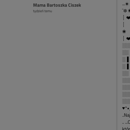
...☀
Mama Bartoszka Ciszek
¯❄️ 
tydzień temu
┊ ❤
┊ ❀
❀ ❤
┊ ❤
░░
░░
░▐
░▐
░░
░░
░░
░░
░░
♥*•¸
..N
.. .
któr