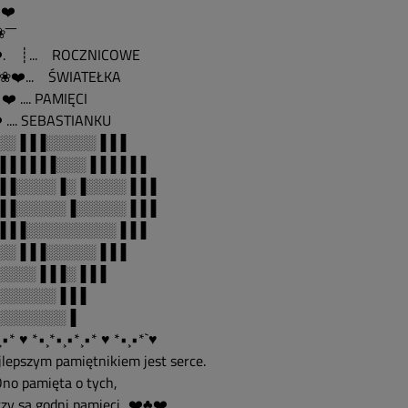
️ ❤️
❀¯¯¯
️. ┊... ROCZNICOWE
❤️... ŚWIATEŁKA
️ .... PAMIĘCI
️ .... SEBASTIANKU
░░▐▐▐░░░░░▐▐▐
▐▐▐▐▐▐░░░▐▐▐▐▐▐
▐▐░░░░▐░▐░░░░▐▐▐
▐▐░░░░░▐░░░░░▐▐▐
▐▐▐░░░░░░░░░▐▐▐
░░▐▐▐░░░░░▐▐▐
░░░░▐▐▐░▐▐▐
░░░░░░▐▐▐
░░░░░░░▐
•* ♥ *•¸*•¸•*¸•* ♥ *•¸•*`♥
ajlepszym pamiętnikiem jest serce.
..Ono pamięta o tych,
zy są godni pamięci...❤️♣❤️