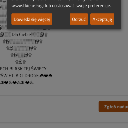
......۩இ۩இ۩ ۩இ۩இ۩
wszystkie usługi lub dostosować swoje preferencje.
░░░░۩இஇ۩░░░░இ۩
░░░░░░░ ۩ ░░░░░░இ۩
Dowiedz się więcej
Odrzuć
Akceptuję
░░ Rocznicowe...░░░இ۩
░ Serduszko.... ░░░இ۩
░░ Dla Ciebie░░░இ۩
இ░░░░░░░░இ۩
இ░░░░░இ۩
இ░░இ۩
۩இ۩
CH BLASK TEJ ŚWIECY
ŚWIETLA CI DROGĘ.☘️❤️☘️
️❄️❤️♨️❤️♨️❄️ ❤️♨️
Zgłoś nadu