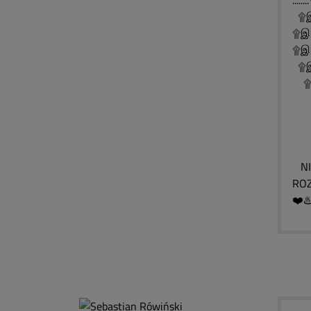
..
۩இ
۩இ
۩இ░
۩இ░
۩இ
۩
۩
۩
NIE
ROZ
❤️♨