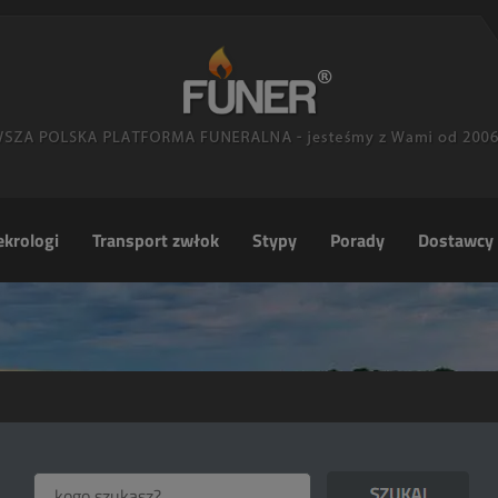
krologi
Transport zwłok
Stypy
Porady
Dostawcy