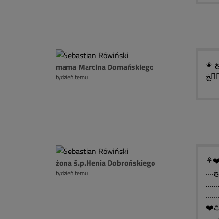
✬ ڿڰۣڿ❀❤❀ڿڰۣڿ Smutne Rocznicowe Światełko Pamięci ڿڰۣڿ❀❤
mama Marcina Domańskiego
tydzień temu
⚘❤️
żona ś.p.Henia Dobrońskiego
tydzień temu
❤️♨