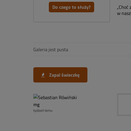
Do czego to służy?
„Choć 
w nasz
Galeria jest pusta
Zapal świeczkę
mg
tydzień temu