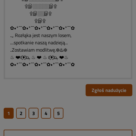
۩இ░░░░░இ۩
۩இ░░இ۩
۩இ۩
✿•*´¯`✿•*´¯`✿•*´¯`✿•*´¯`✿•*´¯`✿
..„ Rozłąka jest naszym losem,
....spotkanie naszą nadzieją...
..Zostawiam modlitwę.❄️♨️❄️
♨ ❤️ԑ̮̑♦̮̑ɜܓ ♨ ❤️ ♨ ԑ̮̑♦̮̑ɜܓ ❤️♨
✿•*´¯`✿•*´¯`✿•*´¯`✿•*´¯`✿•*´¯`✿
Zgłoś nadużycie
1
2
3
4
5