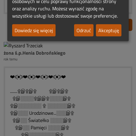
osobowych w celu poprawy funkcjonalności strony
oraz analizy ruchu. Możesz wyrazić zgodę na
wszystkie usługi lub dostosować swoje preferencje.
Zgłoś nadużycie
Dowiedz się więcej
Odrzuć
Akceptuję
żona ś.p.Henia Dobrońskiego
rok temu
❤️ͼ̮̑●̮̑ͽ❤️ͼ̮̑●̮̑ͽ❤️ͼ̮̑●̮̑ͽ❤️ͼ̮̑●̮̑ͽ❤️
........۩இ۩இ۩ ۩இ۩இ۩
۩இ░░░░۩இஇ۩░░░░இ۩
۩இ░░░░░░░ ۩ ░░░░░░இ۩
۩இ░░░ Urodzinowe...░░░இ۩
۩இ░░ Światełko ░░░░இ۩
۩இ░░ Pamięci ░░░░இ۩
۩இ░░░░░░░░இ۩