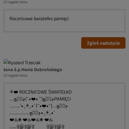
22 tygodni temu
Rocznicowe światełko pamięci
Zgłoś nadużycie
żona ś.p.Henia Dobrońskiego
22 tygodni temu
⚘❤️ ROCZNICOWE ŚWIATEŁKO
….ڿڰۣڿ(¨` •❤️•´¨)ڿڰۣڿPAMIĘCI
……....`•.¸⚘¸.•´ (¨`•❤️•´¨)….ڿڰۣڿ
…….…..…....ڿڰۣڿ•.¸⚘¸.•´
❤️♨️❀ ❤️♨️❤️♨️❀ ❤️♨️
........۩இ۩இ۩ ۩இ۩இ۩