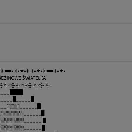
•⊱══•⊰•★•⊱⊰•★•⊱══⊰•★•
ODZINOWE ŚWIATEŁKA
̯̆«»̯̆« »̯̆«»̯̆« »̯̆«»̯̆« »̯̆«»̯̆« »̯̆«
____████
_____█_____█
___░▒▒░______█
_░▒▒▒▒▒░______█
░▒▒░░▒▒░______ █
░▒▒░░▒▒░______█