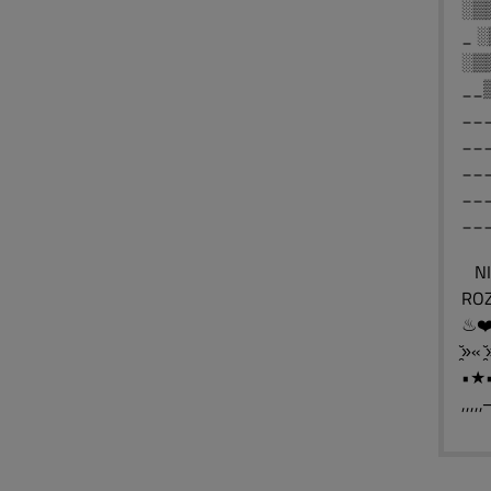
░▒
_ 
░▒
__
__
__
__
__
__
NIE
ROZ
»̯̆« »
•★