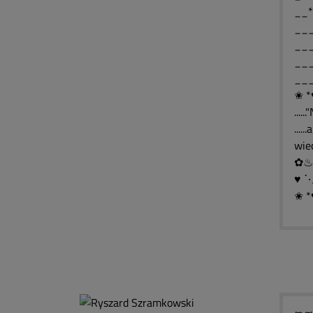
__*
___
___
___
___
✬ *
....
....
wie
♥ 
✬ *