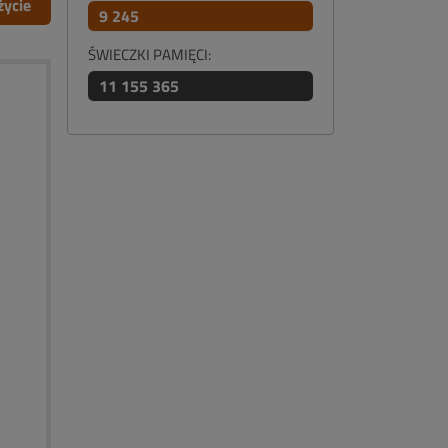
życie
9 245
ŚWIECZKI PAMIĘCI:
11 155 365