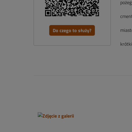
pożeg
cment
miast
Do czego to służy?
krótk