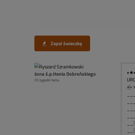
Zapal świeczkę
•★
żona ś.p.Henia Dobrońskiego
UR
25 tygodni temu
»̯̆« »
__
__
__
__
__
__