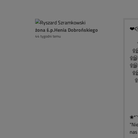
❤️ͼ̮̑
żona ś.p.Henia Dobrońskiego
44 tygodni temu
۩
۩இ
۩இ
۩இ
۩இ
۩இ
۩
۩
۩
❀*¯
"Ni
nas 