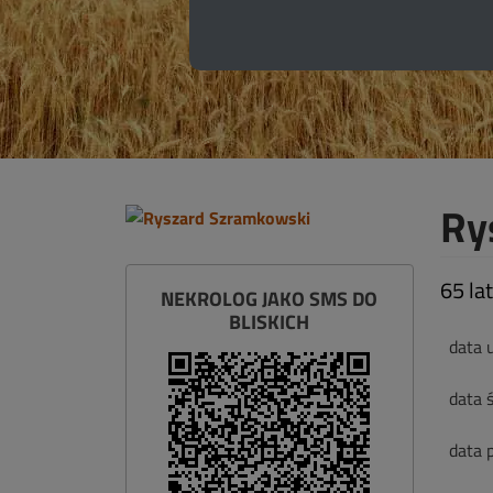
Ry
65 lat
NEKROLOG JAKO SMS DO
BLISKICH
data 
data ś
data 