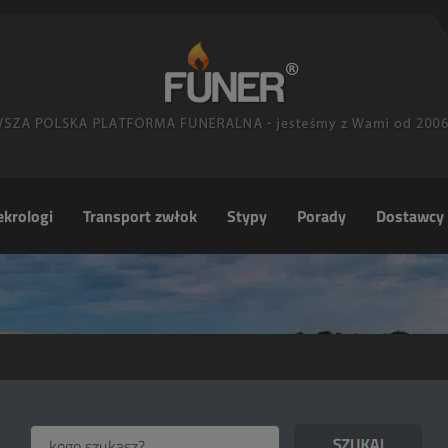
krologi
Transport zwłok
Stypy
Porady
Dostawcy