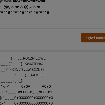
ż żywa.❤️ͼ̮̑●̮̑ͽ❤️ͼ̮̑●̮̑ͽ❤️ͼ̮̑●̮̑ͽ❤️
❤️ ♨ ԑ̮̑♦̮̑ɜܓ ♨ ❤️ ♨ ԑ̮̑♦̮̑ɜܓ ♨ ❤️
*♥*¯*❀*¯*♥*¯*❀*¯*♥*¯*❀*♥*¯*❀
Zgłoś nadu
___ (¯`:´¯)........ROCZNICOWE
__ (¯ `·. · …´¯)....ŚWIATEŁKA.
_ (¯ `·.(۞).·..´¯).......WIECZNEJ
__ (_.·´/ . ….._).......PAMIĘCI
_____ (_.:._).
*-:¦:-*_____0♥0♥_____♥0♥0
-:¦:-*____0♥0000♥___♥000♥0
:¦:-*____0♥0000000♥000000♥0
:¦:-*____0♥00000000000000♥0