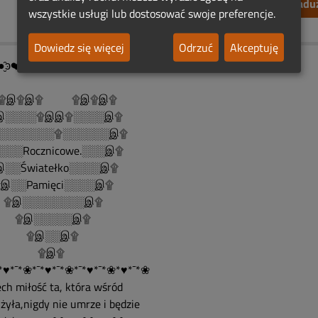
Zgłoś nadu
wszystkie usługi lub dostosować swoje preferencje.
Dowiedz się więcej
Odrzuć
Akceptuję
●̮̑ͽ❤️ͼ̮̑●̮̑ͽ❤️ͼ̮̑●̮̑ͽ❤️ͼ̮̑●̮̑ͽ❤️
இ۩இ۩ ۩இ۩இ۩
░░░░۩இஇ۩░░░░இ۩
░░░░░░░۩░░░░░░இ۩
░░░Rocznicowe.░░░இ۩
░░Światełko░░░░இ۩
░░Pamięci░░░░இ۩
இ░░░░░░░░இ۩
இ░░░░░இ۩
இ░░இ۩
۩இ۩
*♥*¯*❀*¯*♥*¯*❀*¯*♥*¯*❀*♥*¯*❀
ech miłość ta, która wśród
żyła,nigdy nie umrze i będzie