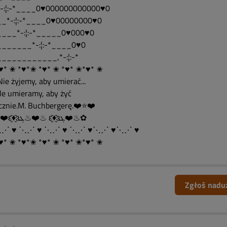
-:¦:-*____0♥000000000000♥0
_*-:¦:-*____0♥00000000♥0
___*-:¦:-*_____0♥000♥0
______*-:¦:-*____0♥0
___________,*-:¦:-*
♥* ✬ *♥*✬ *♥* ✬ *♥* ✬*♥* ✬
.."Nie żyjemy, aby umierać...
..ale umieramy, aby żyć
cznie.M. Buchbergerę.❤️⭐❤️
✿♨❤️ԑ̮̑♦̮̑ɜܓ♨❤️♨ ԑ̮̑♦̮̑ɜܓ❤️♨✿
⋱⋰ ♥ ⋱⋰ ♥ ⋱⋰ ♥ ⋱⋰ ♥⋱⋰ ♥⋱⋰ ♥
♥* ✬ *♥*✬ *♥* ✬ *♥* ✬*♥* ✬
Zgłoś nadu