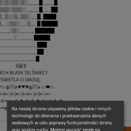
▒░▒░▒▒░▒░____█____█
░▒▒▒░▒▒▒░ ____ █___██
▒_▒░░▒_▒▒░ __█_████
▒__░▒▒░__ ▒__ █ █████
____░▒░_____ ██████
_____ ░ _____ █████
_____________ ███
_____________ ██
_____________█
۩இ۩
CH BLASK TEJ ŚWIECY
ŚWIETLA CI DROGĘ.
♨❤️♨.ڿڰۣڿ❀❤❀ڿڰۣڿ.♨❤️♨
̯̆«»̯̆« »̯̆«»̯̆« »̯̆«»̯̆« »̯̆«»̯̆« »̯̆«
•⊱══•⊰•★•⊱⊰•★•⊱══⊰•★•
,,,,,─═ڿڰۣڿ☼ ✿ ☼ڿڰۣڿ═─
Na naszej stronie używamy plików cookie i innych
technologii do zbierania i przetwarzania danych
osobowych w celu poprawy funkcjonalności strony
oraz analizy ruchu. Możesz wyrazić zgodę na