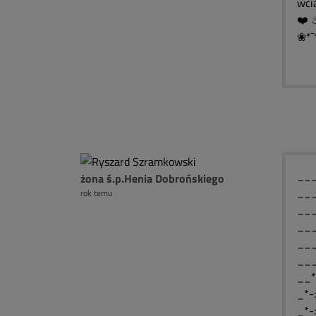
wcią
❀*¯
____
żona ś.p.Henia Dobrońskiego
____
rok temu
____
____
___
___
__*
_*-
_*-