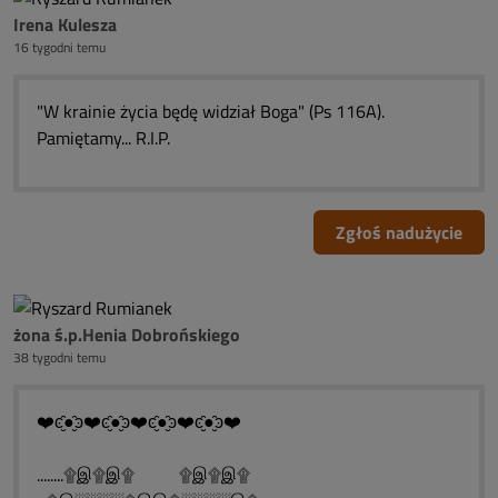
Irena Kulesza
16 tygodni temu
"W krainie życia będę widział Boga" (Ps 116A).
Pamiętamy... R.I.P.
Zgłoś nadużycie
żona ś.p.Henia Dobrońskiego
38 tygodni temu
❤️ͼ̮̑●̮̑ͽ❤️ͼ̮̑●̮̑ͽ❤️ͼ̮̑●̮̑ͽ❤️ͼ̮̑●̮̑ͽ❤️
........۩இ۩இ۩ ۩இ۩இ۩