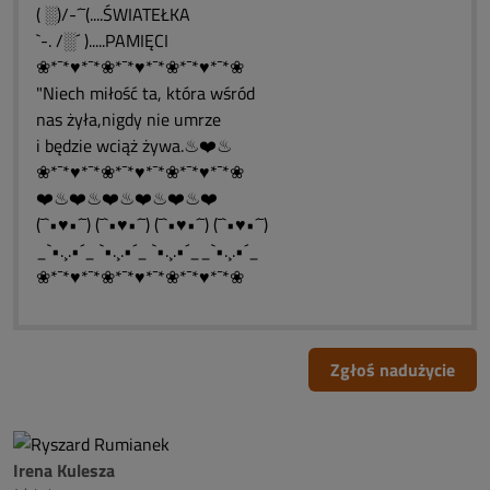
( ░)/-´¯(....ŚWIATEŁKA
`-. /░´ ).....PAMIĘCI
❀*¯*♥*¯*❀*¯*♥*¯*❀*¯*♥*¯*❀
"Niech miłość ta, która wśród
nas żyła,nigdy nie umrze
i będzie wciąż żywa.♨❤️♨
❀*¯*♥*¯*❀*¯*♥*¯*❀*¯*♥*¯*❀
❤️♨❤️♨❤️♨❤️♨❤️♨❤️
(¯`•♥•´¯) (¯`•♥•´¯) (¯`•♥•´¯) (¯`•♥•´¯)
_`•.¸.•´_ `•.¸.•´_ `•.¸.•´__`•.¸.•´_
❀*¯*♥*¯*❀*¯*♥*¯*❀*¯*♥*¯*❀
Zgłoś nadużycie
Irena Kulesza