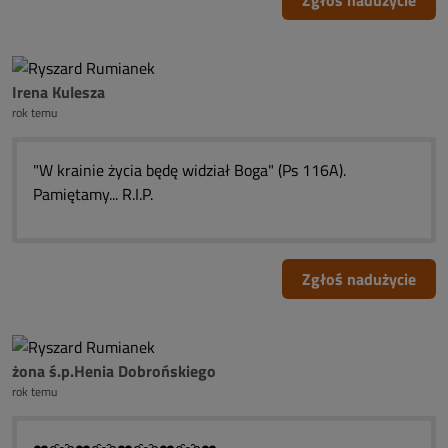
Zgłoś nadużycie
Irena Kulesza
rok temu
"W krainie życia będę widział Boga" (Ps 116A).
Pamiętamy... R.I.P.
Zgłoś nadużycie
żona ś.p.Henia Dobrońskiego
rok temu