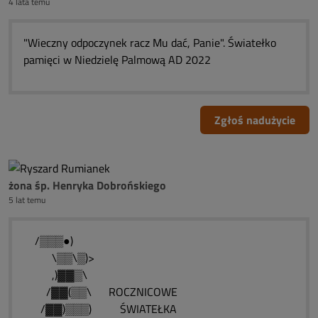
4 lata temu
"Wieczny odpoczynek racz Mu dać, Panie". Światełko
pamięci w Niedzielę Palmową AD 2022
Zgłoś nadużycie
żona śp. Henryka Dobrońskiego
5 lat temu
/▒▒▒●)
\▒▒\▒)>
,)▓▓▒\
/▓▓(▒▒\ ROCZNICOWE
/▓▓)▒▒▒) ŚWIATEŁKA