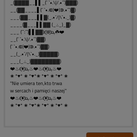
_(▓▓▓▓__▌▌_(¯ `•.\|/.•´¯)▓▓▓)
__(▓▓____▌(¯ `•.⋐(❤️)⋑.•´¯)▓)
___(▓▓___▌▌▓(_.•´/|\`•._)▓)
____(▓___▌▌▓▓ (_.:._)_▓)
___ (¯`:´¯)▌▌▓▓)ԑ̮̑❄️̮̑ɜܓ☘️❤️
__(¯ `•.\|/.•´¯)▓▓)
(¯ `•.⋐(❤️)⋑.•´¯)▓▓)
__(_.•´/|\`•._)▓▓▓▓▓)
___(_.:._)▓▓▓▓▓▓▓▓)
❤️♨ԑ̮̑♦̮̑ɜܓ♨❤️♨ԑ̮̑♦̮̑ɜܓ♨❤️
✬ *♥* ✬ *♥*✬ *♥* ✬ *♥* ✬
"Nie umiera ten,kto trwa
w sercach i pamięci naszej"
❤️♨ԑ̮̑♦̮̑ɜܓ♨❤️♨ԑ̮̑♦̮̑ɜܓ♨❤️
✬ *♥* ✬ *♥*✬ *♥* ✬ *♥* ✬