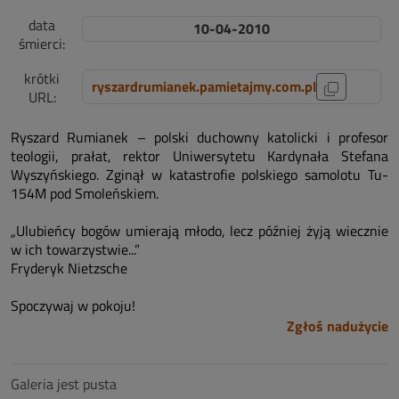
data
10-04-2010
śmierci:
krótki
ryszardrumianek.pamietajmy.com.pl
URL:
Ryszard Rumianek – polski duchowny katolicki i profesor
teologii, prałat, rektor Uniwersytetu Kardynała Stefana
Wyszyńskiego. Zginął w katastrofie polskiego samolotu Tu-
154M pod Smoleńskiem.
„Ulubieńcy bogów umierają młodo, lecz później żyją wiecznie
w ich towarzystwie...”
Fryderyk Nietzsche
Spoczywaj w pokoju!
Zgłoś nadużycie
Galeria jest pusta