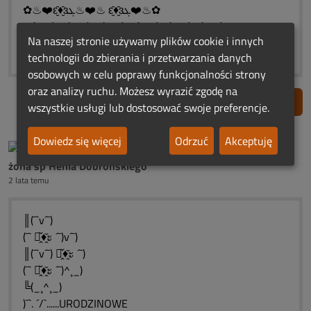
✿♨❤️ԑ̮̑♦̮̑ɜܓ♨❤️♨ ԑ̮̑♦̮̑ɜܓ❤️♨✿
♥ ⋱⋰ ♥ ⋱⋰ ♥ ⋱⋰ ♥ ⋱⋰ ♥⋱⋰ ♥⋱⋰ ♥
Na naszej stronie używamy plików cookie i innych
✬ *♥* ✬ *♥*✬ *♥* ✬ *♥* ✬*♥* ✬
technologii do zbierania i przetwarzania danych
osobowych w celu poprawy funkcjonalności strony
oraz analizy ruchu. Możesz wyrazić zgodę na
Zgłoś nadużycie
wszystkie usługi lub dostosować swoje preferencje.
Dowiedz się więcej
Odrzuć
Akceptuję
żona śp Henia Dobrońskiego
2 lata temu
║(¯`v´¯)
(¯` ะ̭̌♦̭̌ะ ´¯)v´¯)
║(¯`v´¯) ะ̭̌♦̭̌ะ ´¯)
(¯` ะ̭̌♦̭̌ะ ´¯)^¸_)
╚(_¸^¸_)
)¯`. ´/`......URODZINOWE