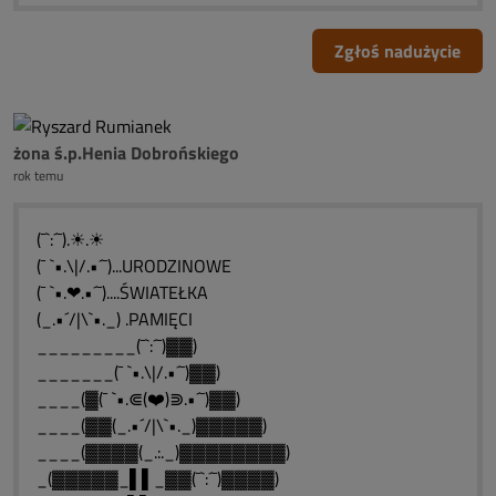
Zgłoś nadużycie
żona ś.p.Henia Dobrońskiego
rok temu
(¯`:´¯).☀.☀
(¯ `•.\|/.•´¯)...URODZINOWE
(¯ `•.❤.•´¯)....ŚWIATEŁKA
(_.•´/|\`•._) .PAMIĘCI
_________(¯`:´¯)▓▓)
_______(¯ `•.\|/.•´¯)▓▓)
____(▓(¯ `•.⋐(❤️)⋑.•´¯)▓▓)
____(▓▓(_.•´/|\`•._)▓▓▓▓▓)
____(▓▓▓▓(_.:._)▓▓▓▓▓▓▓▓)
_(▓▓▓▓▓_▌▌_▓▓(¯`:´¯)▓▓▓▓)