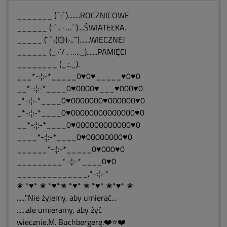
_______ (¯`:´¯)........ROCZNICOWE
______ (¯ `·. · …´¯)....ŚWIATEŁKA.
_____ (¯ `·.(۞).·..´¯).......WIECZNEJ
______ (_.·´/ . ….._).......PAMIĘCI
________ (_.:._).
___*-:¦:-*_____0♥0♥_____♥0♥0
__*-:¦:-*____0♥0000♥___♥000♥0
_*-:¦:-*____0♥0000000♥000000♥0
_*-:¦:-*____0♥00000000000000♥0
__*-:¦:-*____0♥000000000000♥0
____*-:¦:-*____0♥00000000♥0
______*-:¦:-*_____0♥000♥0
_________*-:¦:-*____0♥0
______________,*-:¦:-*
✬ *♥* ✬ *♥*✬ *♥* ✬ *♥* ✬*♥* ✬
......"Nie żyjemy, aby umierać...
......ale umieramy, aby żyć
wiecznie.M. Buchbergerę.❤️⭐❤️