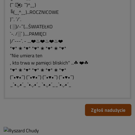
(¯` ะ̭̌♦̭̌ะ ´¯)^¸_)
╚(_¸^¸_)...ROCZNICOWE
)¯`. ´/`.
( ░)/-´¯(....ŚWIATEŁKO
`-. /░´ ).....PAMIĘCI
|/`---´. - ....❤️♨❤️♨❤️♨❤️
*♥* ✬ *♥* *♥* ✬ *♥* ✬ *♥*
"Nie umiera ten
, kto trwa w pamięci bliskich" ...☘ ❤️☘
*♥* ✬ *♥* *♥* ✬ *♥* ✬ *♥*
(¯`•♥•´¯) (¯`•♥•´¯) (¯`•♥•´¯) (¯`•♥•´¯)
_`•.¸.•´_ `•.¸.•´_ `•.¸.•´__`•.¸.•´_
Zgłoś nadużycie