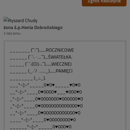
Zgłoś nadużycie
żona ś.p.Henia Dobrońskiego
2 lata temu
_______ (¯`:´¯)........ROCZNICOWE
______ (¯ `·. · …´¯)....ŚWIATEŁKA.
_____ (¯ `·.(۞).·..´¯).......WIECZNEJ
______ (_.·´/ . ….._).......PAMIĘCI
________ (_.:._).
___*-:¦:-*_____0♥0♥_____♥0♥0
__*-:¦:-*____0♥0000♥___♥000♥0
_*-:¦:-*____0♥0000000♥000000♥0
_*-:¦:-*____0♥00000000000000♥0
__*-:¦:-*____0♥000000000000♥0
____*-:¦:-*____0♥00000000♥0
______*-:¦:-*_____0♥000♥0