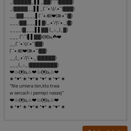
_(▓▓▓▓▓_▌▌_▓▓(¯`:´¯)▓▓▓▓)
_(▓▓▓▓__▌▌_(¯ `•.\|/.•´¯)▓▓▓)
__(▓▓____▌(¯ `•.⋐(❤️)⋑.•´¯)▓)
___(▓▓___▌▌▓(_.•´/|\`•._)▓)
____(▓___▌▌▓▓ (_.:._)_▓)
___ (¯`:´¯)▌▌▓▓)ԑ̮̑❄️̮̑ɜܓ☘️❤️
__(¯ `•.\|/.•´¯)▓▓)
(¯ `•.⋐(❤️)⋑.•´¯)▓▓)
__(_.•´/|\`•._)▓▓▓▓▓)
___(_.:._)▓▓▓▓▓▓▓▓)
❤️♨ԑ̮̑♦̮̑ɜܓ♨❤️♨ԑ̮̑♦̮̑ɜܓ♨❤️
✬ *♥* ✬ *♥*✬ *♥* ✬ *♥* ✬
"Nie umiera ten,kto trwa
w sercach i pamięci naszej"
❤️♨ԑ̮̑♦̮̑ɜܓ♨❤️♨ԑ̮̑♦̮̑ɜܓ♨❤️
✬ *♥* ✬ *♥*✬ *♥* ✬ *♥* ✬