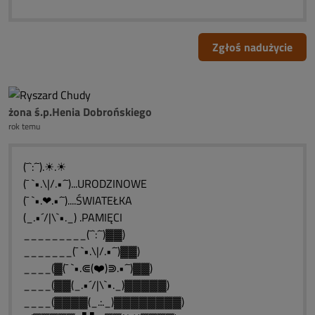
Zgłoś nadużycie
żona ś.p.Henia Dobrońskiego
rok temu
(¯`:´¯).☀.☀
(¯ `•.\|/.•´¯)...URODZINOWE
(¯ `•.❤.•´¯)....ŚWIATEŁKA
(_.•´/|\`•._) .PAMIĘCI
_________(¯`:´¯)▓▓)
_______(¯ `•.\|/.•´¯)▓▓)
____(▓(¯ `•.⋐(❤️)⋑.•´¯)▓▓)
____(▓▓(_.•´/|\`•._)▓▓▓▓▓)
____(▓▓▓▓(_.:._)▓▓▓▓▓▓▓▓)