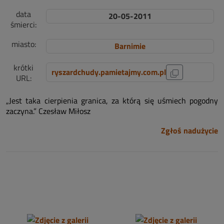
data
20-05-2011
śmierci:
miasto:
Barnimie
krótki
ryszardchudy.pamietajmy.com.pl
URL:
„Jest taka cierpienia granica, za którą się uśmiech pogodny
zaczyna.” Czesław Miłosz
Zgłoś nadużycie