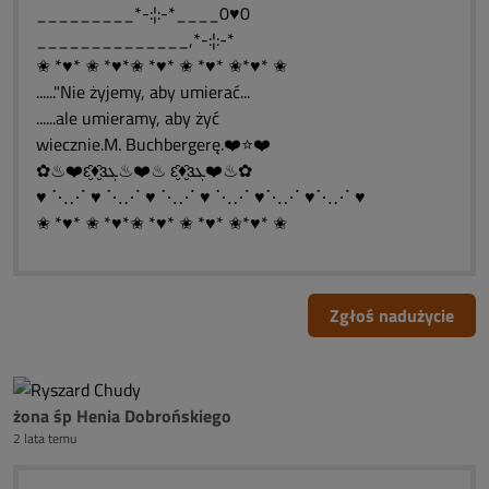
_________*-:¦:-*____0♥0
______________,*-:¦:-*
✬ *♥* ✬ *♥*✬ *♥* ✬ *♥* ✬*♥* ✬
......"Nie żyjemy, aby umierać...
......ale umieramy, aby żyć
wiecznie.M. Buchbergerę.❤️⭐❤️
✿♨❤️ԑ̮̑♦̮̑ɜܓ♨❤️♨ ԑ̮̑♦̮̑ɜܓ❤️♨✿
♥ ⋱⋰ ♥ ⋱⋰ ♥ ⋱⋰ ♥ ⋱⋰ ♥⋱⋰ ♥⋱⋰ ♥
✬ *♥* ✬ *♥*✬ *♥* ✬ *♥* ✬*♥* ✬
Zgłoś nadużycie
żona śp Henia Dobrońskiego
2 lata temu