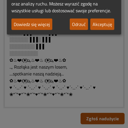
oraz analizy ruchu. Możesz wyrazić zgodę na
░░▐▐▐▐▐▐░░░▐▐▐▐▐▐
wszystkie usługi lub dostosować swoje preferencje.
░▐▐▐░░░░▐░▐░░░░▐▐▐
░▐▐▐░░░░░▐░░░░░▐▐▐
Dowiedz się więcej
Odrzuć
Akceptuję
░░▐▐▐░░░░░░░░░▐▐▐
░░░░▐▐▐░░░░░▐▐▐
░░░░░░▐▐▐░▐▐▐
░░░░░░░░▐▐▐
░░░░░░░░░
✿♨❤️ԑ̮̑♦̮̑ɜܓ♨❤️♨ ԑ̮̑♦̮̑ɜܓ❤️♨✿
..„ Rozłąka jest naszym losem,
....spotkanie naszą nadzieją...
✿♨❤️ԑ̮̑♦̮̑ɜܓ♨❤️♨ ԑ̮̑♦̮̑ɜܓ❤️♨✿
♥ ⋱⋰ ♥ ⋱⋰ ♥ ⋱⋰ ♥ ⋱⋰ ♥⋱⋰ ♥⋱⋰ ♥
❀*¯*♥*¯*❀*¯*♥*¯*❀*¯*♥*¯*❀*¯*❀
Zgłoś nadużycie