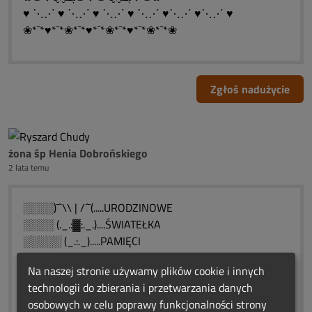
♥ ⋱⋰ ♥ ⋱⋰ ♥ ⋱⋰ ♥ ⋱⋰ ♥⋱⋰ ♥⋱⋰ ♥
❀*¯*♥*¯*❀*¯*♥*¯*❀*¯*♥*¯*❀*¯*❀
Zgłoś nadużycie
żona śp Henia Dobrońskiego
2 lata temu
░░░░)¯`\\ | /´¯(.....URODZINOWE
░░░░ (._.:▓:._.)....ŚWIATEŁKA
░░░░░ (_.:._).....PAMIĘCI
)¯`\\ | /´¯( ✫•◥◣____◢◤•✫
Na naszej stronie używamy plików cookie i innych
(._.:▓:._.) ◥◣__ __◢◤
technologii do zbierania i przetwarzania danych
░ (_.:._) ◥◣__ __◢◤
osobowych w celu poprawy funkcjonalności strony
░░░░▐▐▐░░░░░▐▐▐