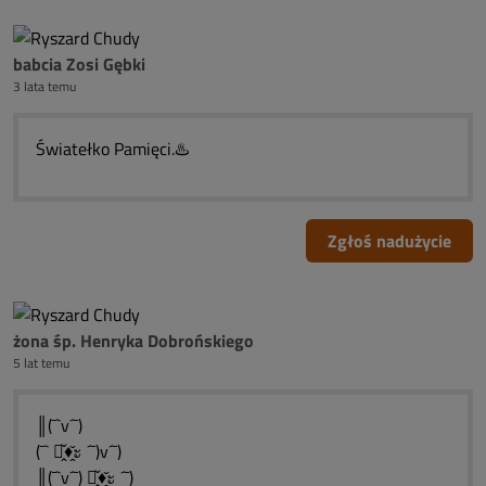
babcia Zosi Gębki
3 lata temu
Światełko Pamięci.♨️
Zgłoś nadużycie
żona śp. Henryka Dobrońskiego
5 lat temu
║(¯`v´¯)
(¯` ะ̭̌♦̭̌ะ ´¯)v´¯)
║(¯`v´¯) ะ̭̌♦̭̌ะ ´¯)