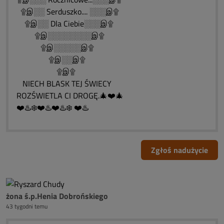
۩இ░░ Serduszko.... ░░░இ۩
۩இ░░ Dla Ciebie░░░இ۩
۩இ░░░░░░░░இ۩
۩இ░░░░░இ۩
۩இ░░இ۩
۩இ۩
NIECH BLASK TEJ ŚWIECY
ROZŚWIETLA CI DROGĘ.🎄❤️🎄
❤️♨️❄️❤️♨️❤️♨️❄️ ❤️♨️
Zgłoś nadużycie
żona ś.p.Henia Dobrońskiego
43 tygodni temu