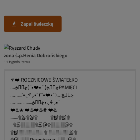
Zapal świeczkę
żona ś.p.Henia Dobrońskiego
11 tygodni temu
⚘❤️ ROCZNICOWE ŚWIATEŁKO
….ڿڰۣڿ(¨` •❤️•´¨)ڿڰۣڿPAMIĘCI
……....`•.¸⚘¸.•´ (¨`•❤️•´¨)….ڿڰۣڿ
…….…..…....ڿڰۣڿ•.¸⚘¸.•´
❤️♨️❀ ❤️♨️❤️♨️❀ ❤️♨️
........۩இ۩இ۩ ۩இ۩இ۩
۩இ░░░░۩இஇ۩░░░░இ۩
۩இ░░░░░░░ ۩ ░░░░░░இ۩
۩இ░░░ Rocznicowe...░░░இ۩