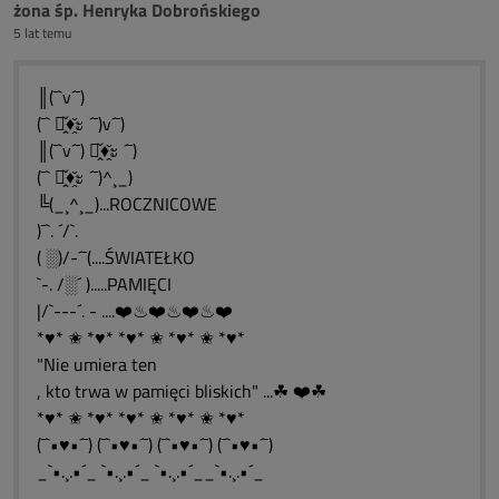
żona śp. Henryka Dobrońskiego
5 lat temu
║(¯`v´¯)
(¯` ะ̭̌♦̭̌ะ ´¯)v´¯)
║(¯`v´¯) ะ̭̌♦̭̌ะ ´¯)
(¯` ะ̭̌♦̭̌ะ ´¯)^¸_)
╚(_¸^¸_)...ROCZNICOWE
)¯`. ´/`.
( ░)/-´¯(....ŚWIATEŁKO
`-. /░´ ).....PAMIĘCI
|/`---´. - ....❤️♨❤️♨❤️♨❤️
*♥* ✬ *♥* *♥* ✬ *♥* ✬ *♥*
"Nie umiera ten
, kto trwa w pamięci bliskich" ...☘ ❤️☘
*♥* ✬ *♥* *♥* ✬ *♥* ✬ *♥*
(¯`•♥•´¯) (¯`•♥•´¯) (¯`•♥•´¯) (¯`•♥•´¯)
_`•.¸.•´_ `•.¸.•´_ `•.¸.•´__`•.¸.•´_