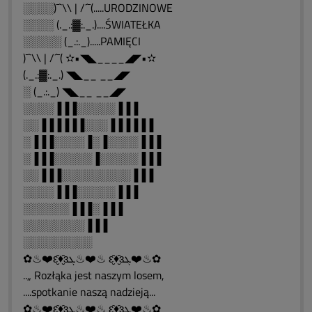
░░░░)¯`\\ | /´¯(.....URODZINOWE
░░░░ (._.:▓:._.)....ŚWIATEŁKA
░░░░░ (_.:._).....PAMIĘCI
)¯`\\ | /´¯( ✫•◥◣____◢◤•✫
(._.:▓:._.) ◥◣__ __◢◤
░ (_.:._) ◥◣__ __◢◤
░░░░▐▐▐░░░░░▐▐▐
░░▐▐▐▐▐▐░░░▐▐▐▐▐▐
░▐▐▐░░░░▐░▐░░░░▐▐▐
░▐▐▐░░░░░▐░░░░░▐▐▐
░░▐▐▐░░░░░░░░░▐▐▐
░░░░▐▐▐░░░░░▐▐▐
░░░░░░▐▐▐░▐▐▐
░░░░░░░░▐▐▐
░░░░░░░░░
✿♨❤️ԑ̮̑♦̮̑ɜܓ♨❤️♨ ԑ̮̑♦̮̑ɜܓ❤️♨✿
..„ Rozłąka jest naszym losem,
....spotkanie naszą nadzieją...
✿♨❤️ԑ̮̑♦̮̑ɜܓ♨❤️♨ ԑ̮̑♦̮̑ɜܓ❤️♨✿