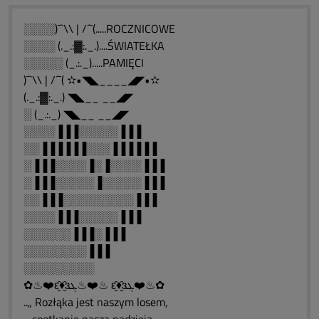
░░░░)¯`\\ | /´¯(.....ROCZNICOWE
░░░░ (._.:▓:._.)....ŚWIATEŁKA
░░░░░ (_.:._).....PAMIĘCI
)¯`\\ | /´¯( ✫•◥◣____◢◤•✫
(._.:▓:._.) ◥◣__ __◢◤
░ (_.:._) ◥◣__ __◢◤
░░░░▐▐▐░░░░░▐▐▐
░░▐▐▐▐▐▐░░░▐▐▐▐▐▐
░▐▐▐░░░░▐░▐░░░░▐▐▐
░▐▐▐░░░░░▐░░░░░▐▐▐
░░▐▐▐░░░░░░░░░▐▐▐
░░░░▐▐▐░░░░░▐▐▐
░░░░░░▐▐▐░▐▐▐
░░░░░░░░▐▐▐
░░░░░░░░░
✿♨❤️ԑ̮̑♦̮̑ɜܓ♨❤️♨ ԑ̮̑♦̮̑ɜܓ❤️♨✿
..„ Rozłąka jest naszym losem,