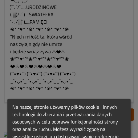
)¯`. ´/`......URODZINOWE
( ░)/-´¯(....ŚWIATEŁKA
`-. /░´ ).....PAMIĘCI
❀*¯*♥*¯*❀*¯*♥*¯*❀*¯*♥*¯*❀
"Niech miłość ta, która wśród
nas żyła,nigdy nie umrze
i będzie wciąż żywa.♨❤️♨
❀*¯*♥*¯*❀*¯*♥*¯*❀*¯*♥*¯*❀
❤️♨❤️♨❤️♨❤️♨❤️♨❤️
(¯`•♥•´¯) (¯`•♥•´¯) (¯`•♥•´¯) (¯`•♥•´¯)
_`•.¸.•´_ `•.¸.•´_ `•.¸.•´__`•.¸.•´_
❀*¯*♥*¯*❀*¯*♥*¯*❀*¯*♥*¯*❀
Na naszej stronie używamy plików cookie i innych
technologii do zbierania i przetwarzania danych
Zgłoś nadużycie
osobowych w celu poprawy funkcjonalności strony
oraz analizy ruchu. Możesz wyrazić zgodę na
wszystkie usługi lub dostosować swoje preferencje.