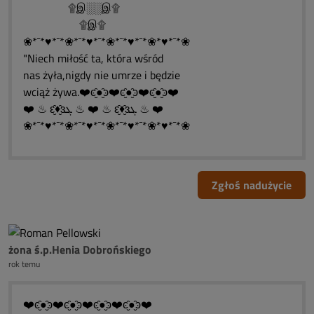
۩இ░░இ۩
۩இ۩
❀*¯*♥*¯*❀*¯*♥*¯*❀*¯*♥*¯*❀*♥*¯*❀
"Niech miłość ta, która wśród
nas żyła,nigdy nie umrze i będzie
wciąż żywa.❤️ͼ̮̑●̮̑ͽ❤️ͼ̮̑●̮̑ͽ❤️ͼ̮̑●̮̑ͽ❤️
❤️ ♨ ԑ̮̑♦̮̑ɜܓ ♨ ❤️ ♨ ԑ̮̑♦̮̑ɜܓ ♨ ❤️
❀*¯*♥*¯*❀*¯*♥*¯*❀*¯*♥*¯*❀*♥*¯*❀
Zgłoś nadużycie
żona ś.p.Henia Dobrońskiego
rok temu
❤️ͼ̮̑●̮̑ͽ❤️ͼ̮̑●̮̑ͽ❤️ͼ̮̑●̮̑ͽ❤️ͼ̮̑●̮̑ͽ❤️