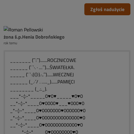
Zgłoś nadużycie
żona ś.p.Henia Dobrońskiego
rok temu
_______ (¯`:´¯)........ROCZNICOWE
______ (¯ `·. · …´¯)....ŚWIATEŁKA.
_____ (¯ `·.(۞).·..´¯).......WIECZNEJ
______ (_.·´/ . ….._).......PAMIĘCI
________ (_.:._).
___*-:¦:-*_____0♥0♥_____♥0♥0
__*-:¦:-*____0♥0000♥___♥000♥0
_*-:¦:-*____0♥0000000♥000000♥0
_*-:¦:-*____0♥00000000000000♥0
__*-:¦:-*____0♥000000000000♥0
____*-:¦:-*____0♥00000000♥0