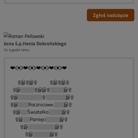
Zgłoś nadużycie
żona ś.p.Henia Dobrońskiego
34 tygodni temu
❤️ͼ̮̑●̮̑ͽ❤️ͼ̮̑●̮̑ͽ❤️ͼ̮̑●̮̑ͽ❤️ͼ̮̑●̮̑ͽ❤️
۩இ۩இ۩ ۩இ۩இ۩
۩இ░░░░۩இஇ۩░░░░இ۩
۩இ░░░░░░░۩░░░░░░இ۩
۩இ░░░Rocznicowe.░░░இ۩
۩இ░░Światełko░░░░இ۩
۩இ░░Pamięci░░░░இ۩
۩இ░░░░░░░░இ۩
۩இ░░░░░இ۩