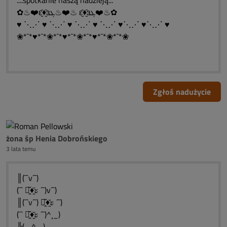
....spotkanie naszą nadzieją...
✿♨❤️ԑ̮̑♦̮̑ɜܓ♨❤️♨ ԑ̮̑♦̮̑ɜܓ❤️♨✿
♥ ⋱⋰ ♥ ⋱⋰ ♥ ⋱⋰ ♥ ⋱⋰ ♥⋱⋰ ♥⋱⋰ ♥
❀*¯*♥*¯*❀*¯*♥*¯*❀*¯*♥*¯*❀*¯*❀
Zgłoś nadużycie
żona śp Henia Dobrońskiego
3 lata temu
║(¯`v´¯)
(¯` ะ̭̌♦̭̌ะ ´¯)v´¯)
║(¯`v´¯) ะ̭̌♦̭̌ะ ´¯)
(¯` ะ̭̌♦̭̌ะ ´¯)^¸_)
╚(_¸^¸_)