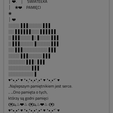
┊ ❤️. ┊ ŚWIATEŁKA
┊ ❀❤️ PAMIĘCI
❀
┊ ❤️
░░░░▐▐▐░░░░░▐▐▐
░░▐▐▐▐▐▐░░░▐▐▐▐▐▐
░▐▐▐░░░░▐░▐░░░░▐▐▐
░▐▐▐░░░░░▐░░░░░▐▐▐
░░▐▐▐░░░░░░░░░▐▐▐
░░░░▐▐▐░░░░░▐▐▐
░░░░░░▐▐▐░▐▐▐
░░░░░░░░▐▐▐
░░░░░░░░░▐
♥*•¸•* ♥ *•¸*•¸•*¸•* ♥ *•¸•*` ♥
..Najlepszym pamiętnikiem jest serce.
.. ...Ono pamięta o tych,
którzy są godni pamięci
ԑ̮̑♦̮̑ɜܓ♨❤️♨ ԑ̮̑♦̮̑ɜܓ♨❤️♨ ԑ̮̑♦̮̑ɜ
♥*•¸•* ♥ *•¸*•¸•*¸•* ♥ *•¸•*` ♥