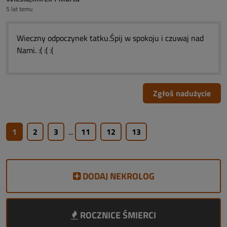
5 lat temu
Wieczny odpoczynek tatku.Śpij w spokoju i czuwaj nad
Nami. :( :( :(
Zgłoś nadużycie
1
2
3
...
11
12
13
DODAJ NEKROLOG
ROCZNICE ŚMIERCI