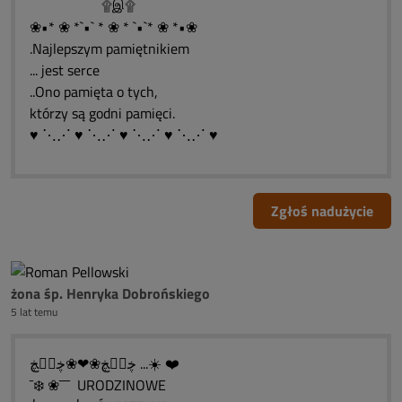
۩இ۩
❀•* ❀ *`•` * ❀ * `•`* ❀ *•❀
.Najlepszym pamiętnikiem
... jest serce
..Ono pamięta o tych,
którzy są godni pamięci.
♥ ⋱⋰ ♥ ⋱⋰ ♥ ⋱⋰ ♥ ⋱⋰ ♥
Zgłoś nadużycie
żona śp. Henryka Dobrońskiego
5 lat temu
ڿڰۣڿ❀❤❀ڿڰۣڿ ...☀️ ❤️
¯❄️ ❀¯¯¯ URODZINOWE