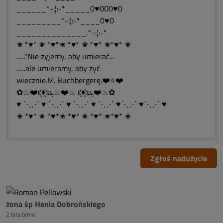
______*-:¦:-*_____0♥000♥0
_________*-:¦:-*____0♥0
______________,*-:¦:-*
✬ *♥* ✬ *♥*✬ *♥* ✬ *♥* ✬*♥* ✬
......"Nie żyjemy, aby umierać...
......ale umieramy, aby żyć
wiecznie.M. Buchbergerę.❤️⭐❤️
✿♨❤️ԑ̮̑♦̮̑ɜܓ♨❤️♨ ԑ̮̑♦̮̑ɜܓ❤️♨✿
♥ ⋱⋰ ♥ ⋱⋰ ♥ ⋱⋰ ♥ ⋱⋰ ♥⋱⋰ ♥⋱⋰ ♥
✬ *♥* ✬ *♥*✬ *♥* ✬ *♥* ✬*♥* ✬
Zgłoś nadużycie
żona śp Henia Dobrońskiego
2 lata temu