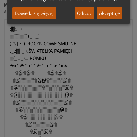
Mama Bartoszka Ciszek
3 lata temu
Dowiedz się więcej
Odrzuć
Akceptuję
:▓:._.)
░░░░░ (_.:._)
)¯`\ | /´¯(..ROCZNICOWE SMUTNE
._.:▓:._.)..ŚWIATEŁKA PAMIĘCI
░(_.:._).... ROMKU
❀•* ❀ *`•` * ❀ * `•`* ❀ *•❀
۩இ۩இ۩ ۩இ۩இ۩
۩இ░░░░۩இஇ۩░░░░இ۩
۩இ░░░░░░░۩░░░░░░இ۩
۩இ░░░░░░░░░░░░░░இ۩
۩இ░░░░░░░░░░░░░இ۩
۩இ░░░░░░░░░░░இ۩
۩இ░░░░░░░░இ۩
۩இ░░░░░இ۩
۩இ░░இ۩