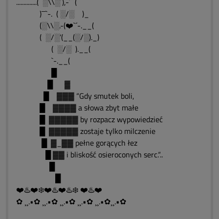
..............( ░\\░´),-´¯¯(
)¯¯`-. ( ░/░ )_
(░\\░.-(❤️`´-.__(
( ░/░’(__(░/░)._)
( ░/░ ).__(
`-.__(
█
█ ▓
█ ▓▓▓ “Gdy smutek boli,
█ ▓▓▓▓ a słowa zbyt małe
█ ▓▓▓▓▓ by rozpacz wypowiedzieć
█ ▓▓▓▓▓ zostaje tylko milczenie
█ ▓_▓▓ pełne gorących łez
█ ▓▓ i bliskość osieroconych serc.“..
█
█
❤️♨️❤️❄️❤️♨️❤️♨️❄️ ❤️♨️❤️
✿ ¸¸.•✿ ¸¸.•✿ ¸¸.•✿ ¸¸.•✿ ¸¸.•✿¸¸.•✿