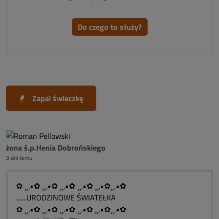
Do czego to służy?
Zapal świeczkę
żona ś.p.Henia Dobrońskiego
3 dni temu
✿ ¸¸.•✿ ¸¸.•✿ ¸¸.•✿ ¸¸.•✿ ¸¸.•✿¸¸.•✿
.......URODZINOWE ŚWIATEŁKA
✿ ¸¸.•✿ ¸¸.•✿ ¸¸.•✿ ¸¸.•✿ ¸¸.•✿¸¸.•✿