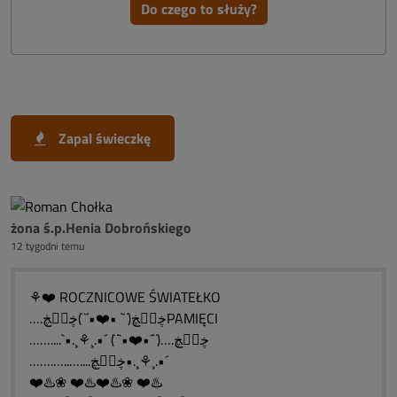
Do czego to służy?
Zapal świeczkę
żona ś.p.Henia Dobrońskiego
12 tygodni temu
⚘❤️ ROCZNICOWE ŚWIATEŁKO
….ڿڰۣڿ(¨` •❤️•´¨)ڿڰۣڿPAMIĘCI
……....`•.¸⚘¸.•´ (¨`•❤️•´¨)….ڿڰۣڿ
…….…..…....ڿڰۣڿ•.¸⚘¸.•´
❤️♨️❀ ❤️♨️❤️♨️❀ ❤️♨️