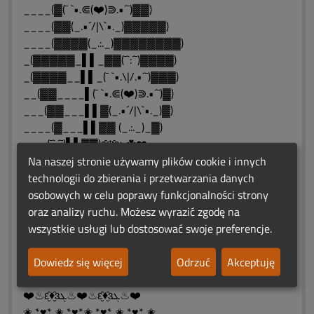
____(▓(¯ `•.⋐(❤️)⋑.•´¯)▓▓)
____(▓▓(_.•´/|\`•._)▓▓▓▓▓)
____(▓▓▓▓(_.:._)▓▓▓▓▓▓▓▓)
_(▓▓▓▓▓_▌▌_▓▓(¯`:´¯)▓▓▓▓)
_(▓▓▓▓__▌▌_(¯ `•.\|/.•´¯)▓▓▓)
__(▓▓____▌(¯ `•.⋐(❤️)⋑.•´¯)▓)
___(▓▓___▌▌▓(_.•´/|\`•._)▓)
____(▓___▌▌▓▓ (_.:._)_▓)
___ (¯`:´¯)▌▌▓▓)ԑ̮̑❄️̮̑ɜܓ☘️❤️
__(¯ `•.\|/.•´¯)▓▓)
Na naszej stronie używamy plików cookie i innych
(¯ `•.⋐(❤️)⋑.•´¯)▓▓)
technologii do zbierania i przetwarzania danych
__(_.•´/|\`•._)▓▓▓▓▓)
osobowych w celu poprawy funkcjonalności strony
___(_.:._)▓▓▓▓▓▓▓▓)
oraz analizy ruchu. Możesz wyrazić zgodę na
❤️♨ԑ̮̑♦̮̑ɜܓ♨❤️♨ԑ̮̑♦̮̑ɜܓ♨❤️
wszystkie usługi lub dostosować swoje preferencje.
✬ *♥* ✬ *♥*✬ *♥* ✬ *♥* ✬
"Nie umiera ten,kto trwa
Dowiedz się więcej
Odrzuć
Akceptuję
w sercach i pamięci naszej"
❤️♨ԑ̮̑♦̮̑ɜܓ♨❤️♨ԑ̮̑♦̮̑ɜܓ♨❤️
✬ *♥* ✬ *♥*✬ *♥* ✬ *♥* ✬