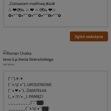
..Zostawiam modlitwę.❄️♨️❄️
♨ ❤️ԑ̮̑♦̮̑ɜܓ ♨ ❤️ ♨ ԑ̮̑♦̮̑ɜܓ ❤️♨
✿•*´¯`✿•*´¯`✿•*´¯`✿•*´¯`✿•*´¯`✿
Zgłoś nadużycie
żona ś.p.Henia Dobrońskiego
rok temu
(¯`:´¯).☀.☀
(¯ `•.\|/.•´¯)...URODZINOWE
(¯ `•.❤.•´¯)....ŚWIATEŁKA
(_.•´/|\`•._) .PAMIĘCI
_________(¯`:´¯)▓▓)
_______(¯ `•.\|/.•´¯)▓▓)