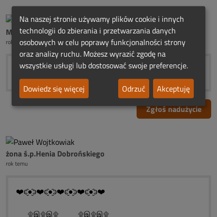
Na naszej stronie używamy plików cookie i innych
technologii do zbierania i przetwarzania danych
M
osobowych w celu poprawy funkcjonalności strony
rok temu
oraz analizy ruchu. Możesz wyrazić zgodę na
wszystkie usługi lub dostosować swoje preferencje.
Dowiedz się więcej
Odrzuć
Akceptuję
Zgłoś nadużycie
żona ś.p.Henia Dobrońskiego
rok temu
❤️ͼ̮̑●̮̑ͽ❤️ͼ̮̑●̮̑ͽ❤️ͼ̮̑●̮̑ͽ❤️ͼ̮̑●̮̑ͽ❤️
۩இ۩இ۩ ۩இ۩இ۩