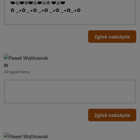
❤️♨️❤️❄️❤️♨️❤️♨️❄️ ❤️♨️❤️
✿ ¸¸.•✿ ¸¸.•✿ ¸¸.•✿ ¸¸.•✿ ¸¸.•✿¸¸.•✿
Zgłoś nadużycie
M
20 tygodni temu
Zgłoś nadużycie