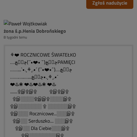
Zgłoś nadużycie
żona ś.p.Henia Dobrońskiego
8 tygodni temu
⚘❤️ ROCZNICOWE ŚWIATEŁKO
….ڿڰۣڿ(¨` •❤️•´¨)ڿڰۣڿPAMIĘCI
……....`•.¸⚘¸.•´ (¨`•❤️•´¨)….ڿڰۣڿ
…….…..…....ڿڰۣڿ•.¸⚘¸.•´
❤️♨️❀ ❤️♨️❤️♨️❀ ❤️♨️
........۩இ۩இ۩ ۩இ۩இ۩
۩இ░░░░۩இஇ۩░░░░இ۩
۩இ░░░░░░░ ۩ ░░░░░░இ۩
۩இ░░░ Rocznicowe...░░░இ۩
۩இ░░ Serduszko.... ░░░இ۩
۩இ░░ Dla Ciebie░░░இ۩
۩இ░░░░░░░░இ۩