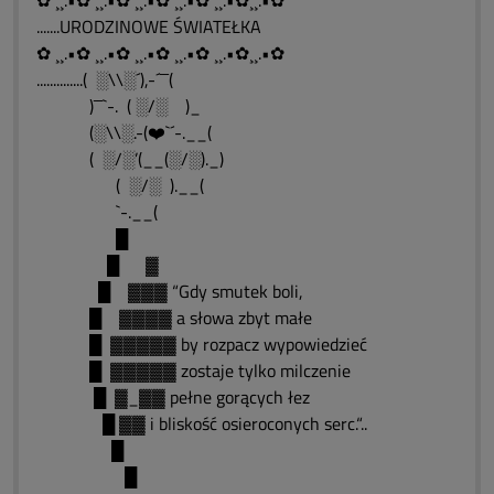
✿ ¸¸.•✿ ¸¸.•✿ ¸¸.•✿ ¸¸.•✿ ¸¸.•✿¸¸.•✿
.......URODZINOWE ŚWIATEŁKA
✿ ¸¸.•✿ ¸¸.•✿ ¸¸.•✿ ¸¸.•✿ ¸¸.•✿¸¸.•✿
..............( ░\\░´),-´¯¯(
)¯¯`-. ( ░/░ )_
(░\\░.-(❤️`´-.__(
( ░/░’(__(░/░)._)
( ░/░ ).__(
`-.__(
█
█ ▓
█ ▓▓▓ “Gdy smutek boli,
█ ▓▓▓▓ a słowa zbyt małe
█ ▓▓▓▓▓ by rozpacz wypowiedzieć
█ ▓▓▓▓▓ zostaje tylko milczenie
█ ▓_▓▓ pełne gorących łez
█ ▓▓ i bliskość osieroconych serc.“..
█
█