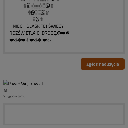
۩இ░░░░░இ۩
۩இ░░இ۩
۩இ۩
NIECH BLASK TEJ ŚWIECY
ROZŚWIETLA CI DROGĘ.☘️❤️☘️
❤️♨️❄️❤️♨️❤️♨️❄️ ❤️♨️
Zgłoś nadużycie
M
9 tygodni temu