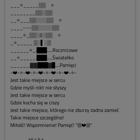
___⭐_____▒▒ ⭐
________▒▒░▒▒
__⭐___▒▒░░░▒▒ ⭐
____----▒▒░░░░▒▒
____⭐_▒▒░()░▒▒ ⭐
_⭐_____ ▒░▌░▒
______⭐_.███......Rocznicowe
__⭐_____.███......Światełko
______.▓▓███▓█.....Pamięci
-❤️-⭐-❤️-⭐-❤️-⭐-❤️-⭐-❤️-⭐-
Jest takie miejsce w sercu
Gdzie myśli nikt nie słyszy
Jest takie miejsce w sercu
Gdzie kocha się w ciszy
Jest takie miejsce, którego nie zburzy żadna zamieć
Takie miejsce szczególne!
Miłość! Wspomnienie! Pamięć! "(((❤️)))"