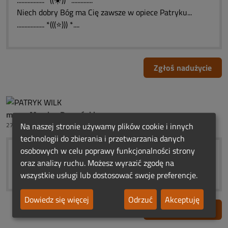
.................. *((☀️)) *..............
Niech dobry Bóg ma Cię zawsze w opiece Patryku...
.................. *(((⭐))) *....
Zgłoś nadużycie
mama Marcina Domańskiego
27 tygodni temu
Na naszej stronie używamy plików cookie i innych
technologii do zbierania i przetwarzania danych
osobowych w celu poprawy funkcjonalności strony
✬ ڿڰۣڿ❀❤❀ڿڰۣڿ Smutne Rocznicowe Światełko
oraz analizy ruchu. Możesz wyrazić zgodę na
Pamięci ڿڰۣڿ❀❤❀ڿڰۣڿ ✬
wszystkie usługi lub dostosować swoje preferencje.
Dowiedz się więcej
Odrzuć
Akceptuję
Zgłoś nadużycie