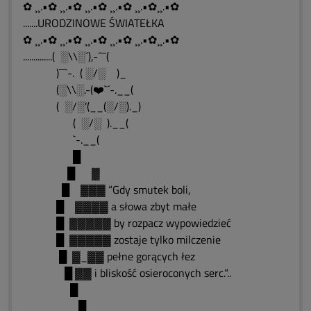
✿ ¸¸.•✿ ¸¸.•✿ ¸¸.•✿ ¸¸.•✿ ¸¸.•✿¸¸.•✿
.......URODZINOWE ŚWIATEŁKA
✿ ¸¸.•✿ ¸¸.•✿ ¸¸.•✿ ¸¸.•✿ ¸¸.•✿¸¸.•✿
..............( ░\\░´),-´¯¯(
)¯¯`-. ( ░/░ )_
(░\\░.-(❤️`´-.__(
( ░/░’(__(░/░)._)
( ░/░ ).__(
`-.__(
█
█ ▓
█ ▓▓▓ “Gdy smutek boli,
█ ▓▓▓▓ a słowa zbyt małe
█ ▓▓▓▓▓ by rozpacz wypowiedzieć
█ ▓▓▓▓▓ zostaje tylko milczenie
█ ▓_▓▓ pełne gorących łez
█ ▓▓ i bliskość osieroconych serc.“..
█
█