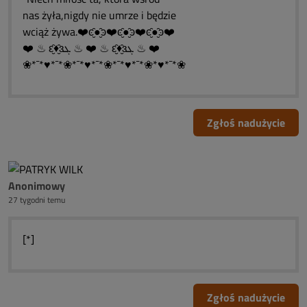
nas żyła,nigdy nie umrze i będzie
wciąż żywa.❤️ͼ̮̑●̮̑ͽ❤️ͼ̮̑●̮̑ͽ❤️ͼ̮̑●̮̑ͽ❤️
❤️ ♨ ԑ̮̑♦̮̑ɜܓ ♨ ❤️ ♨ ԑ̮̑♦̮̑ɜܓ ♨ ❤️
❀*¯*♥*¯*❀*¯*♥*¯*❀*¯*♥*¯*❀*♥*¯*❀
Zgłoś nadużycie
Anonimowy
27 tygodni temu
[*]
Zgłoś nadużycie