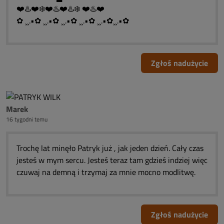
❤️♨️❤️❄️❤️♨️❤️♨️❄️ ❤️♨️❤️
✿ ¸¸.•✿ ¸¸.•✿ ¸¸.•✿ ¸¸.•✿ ¸¸.•✿¸¸.•✿
Zgłoś nadużycie
Marek
16 tygodni temu
Trochę lat minęło Patryk już , jak jeden dzień. Cały czas
jesteś w mym sercu. Jesteś teraz tam gdzieś indziej więc
czuwaj na demną i trzymaj za mnie mocno modlitwę.
Zgłoś nadużycie