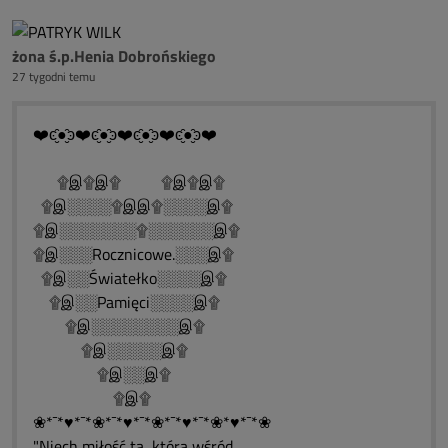
żona ś.p.Henia Dobrońskiego
27 tygodni temu
❤️ͼ̮̑●̮̑ͽ❤️ͼ̮̑●̮̑ͽ❤️ͼ̮̑●̮̑ͽ❤️ͼ̮̑●̮̑ͽ❤️
۩இ۩இ۩ ۩இ۩இ۩
۩இ░░░░۩இஇ۩░░░░இ۩
۩இ░░░░░░░۩░░░░░░இ۩
۩இ░░░Rocznicowe.░░░இ۩
۩இ░░Światełko░░░░இ۩
۩இ░░Pamięci░░░░இ۩
۩இ░░░░░░░░இ۩
۩இ░░░░░இ۩
۩இ░░இ۩
۩இ۩
❀*¯*♥*¯*❀*¯*♥*¯*❀*¯*♥*¯*❀*♥*¯*❀
"Niech miłość ta, która wśród