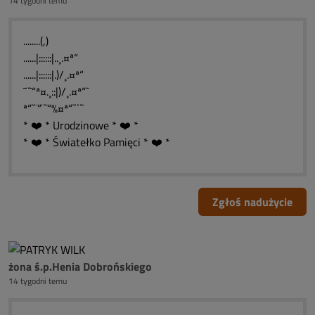
14 tygodni temu
........(,)
......|::::::|..¸.¤ª“
......|::::::|.)/¸.¤ª“
¯¨˜“ª¤.¸::|)/¸.¤ª“˜
ª“˜¨“¨˜“%¤ª“˜¨¨˜
* ❤️ * Urodzinowe * ❤️ *
* ❤️ * Światełko Pamięci * ❤️ *
Zgłoś nadużycie
żona ś.p.Henia Dobrońskiego
14 tygodni temu