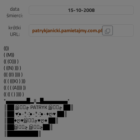
data
15-10-2008
śmierci:
krótki
patrykjanicki.pamietajmy.com.pl
URL:
(())
( (M))
(( (O))) )
( ((N) ))) )
((( ((I) )))) )
(( ( (((K) ) )))
(( ( ( (A)))) ))
(( (( ( ) )))) )
*▄▄▄▄▄▄█▂II▂█▄▄▄▄▄▄▄*
║██ இڿڰۣ PATRYK இڿڰۣ ██║
║██ ♥●̮̑۰*۰̮̑●̮̑۰*۰̮̑●̮̑۰♦ღ♥ ██║
║██♦ღ♥இڿڰۣ♥ღ♦ ██║
║██இڿڰۣ இڿڰۣ██║
║█████████║