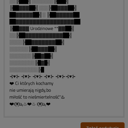
░░╠███╣░░░░░░░╠███╣
╠██▓▓▓██╣░░░╠██▓▓▓██╣
██▓▓▓▓▓██╣░ ╠██▓▓▓▓▓██
██▓▓▓▓▓▓▓▓▓▓▓▓▓▓▓▓▓██
╠██▓▓▓ Urodzinowe **▓▓██╣
░░╠██▓▓▓▓▓▓▓▓▓▓▓██╣
░░░░╠██▓▓▓▓▓▓▓██╣
░░░░░░╠██▓▓▓██╣
░░░░░░░╠██▓██╣
░░░░░░░░╠█▓█╣
░░░░░░░░░╠█
⊰♥⊱ ⊰♥⊱ ⊰♥⊱ ⊰♥⊱ ⊰♥⊱⊰♥⊱
❤️ Ci których kochamy
nie umierają nigdy,bo
miłość to nieśmiertelność"♨️
❤️ԑ̮̑♦̮̑ɜܓ♨❤️♨ ԑ̮̑♦̮̑ɜܓ❤️