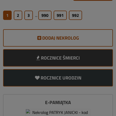
1
2
3
...
990
991
992
DODAJ NEKROLOG
ROCZNICE ŚMIERCI
ROCZNICE URODZIN
E-PAMIĄTKA