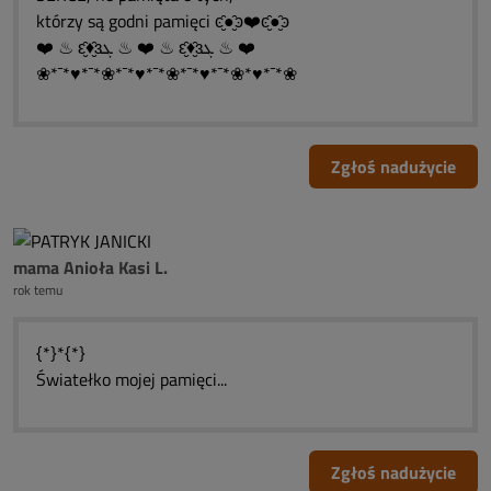
którzy są godni pamięci ͼ̮̑●̮̑ͽ❤️ͼ̮̑●̮̑ͽ
❤️ ♨ ԑ̮̑♦̮̑ɜܓ ♨ ❤️ ♨ ԑ̮̑♦̮̑ɜܓ ♨ ❤️
❀*¯*♥*¯*❀*¯*♥*¯*❀*¯*♥*¯*❀*♥*¯*❀
Zgłoś nadużycie
mama Anioła Kasi L.
rok temu
{*}*{*}
Światełko mojej pamięci...
Zgłoś nadużycie