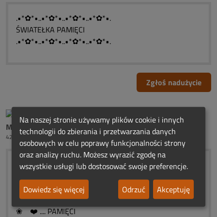
.•*✿*•..•*✿*•..•*✿*•..•*✿*•.
ŚWIATEŁKA PAMIĘCI
.•*✿*•..•*✿*•..•*✿*•..•*✿*•.
Zgłoś nadużycie
Na naszej stronie używamy plików cookie i innych
Mama Bartoszka Ciszek
technologii do zbierania i przetwarzania danych
42 tygodni temu
osobowych w celu poprawy funkcjonalności strony
oraz analizy ruchu. Możesz wyrazić zgodę na
...☀️ ❤️
wszystkie usługi lub dostosować swoje preferencje.
¯❄️ ❀¯¯¯
┊ ❤️. ┊... ROCZNICOWE
Dowiedz się więcej
Odrzuć
Akceptuję
┊ ❀❤️... ŚWIATEŁKA
❀ ❤️ .... PAMIĘCI