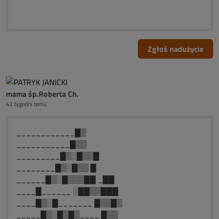
Zgłoś nadużycie
mama śp.Roberta Ch.
42 tygodni temu
____________▓▒
___________▓▒▒
_________▓▒░▓▒▒▓
________▓▒░▓▒▒ ▓
______▓▒░▓▒▒▒▓▓ _▓▓
____▓______ ░▓▓▒▒▓▓▓
____▓▒░▓_______ ▓▒▒▓▒
_____▓▒░▓▒▓▒____ ▓▒▒