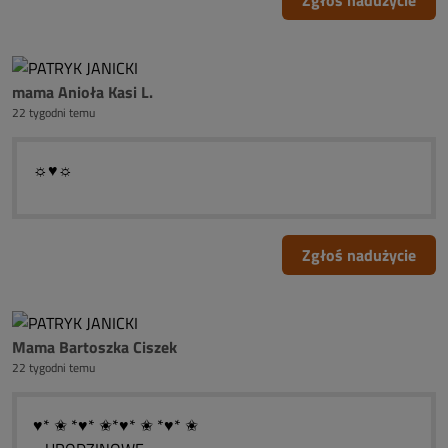
Zgłoś nadużycie
mama Anioła Kasi L.
22 tygodni temu
☼♥☼
Zgłoś nadużycie
Mama Bartoszka Ciszek
22 tygodni temu
♥* ✬ *♥* ✬*♥* ✬ *♥* ✬