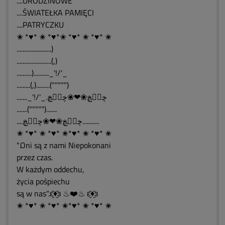
....URODZINOWE
....ŚWIATEŁKA PAMIĘCI
....PATRYCZKU
✬ *♥* ✬ *♥*✬ *♥* ✬ *♥* ✬
.......................)
.......................(,)
..........).........._'!/'_
.........(,).........(""""")
......._'!/'_.ڿڰۣڿ❀❤❀ڿڰۣڿ
.......(""""").......
....ڿڰۣڿ❀❤❀ڿڰۣڿ...........
✬ *♥* ✬ *♥* ✬*♥* ✬ *♥* ✬
".Oni są z nami Niepokonani
przez czas.
W każdym oddechu,
życia pośpiechu
są w nas".ԑ̮̑♦̮̑ɜ ♨❤️♨ ԑ̮̑♦̮̑ɜ
✬ *♥* ✬ *♥* ✬*♥* ✬ *♥* ✬