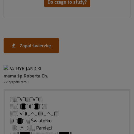
Do czego to służy?
Zapal świeczkę
mama śp.Roberta Ch.
22 tygodni temu
░░(¯`v´¯)░(¯`v´¯)░
░░(¯`[█]´¯)(¯`[█]´¯)░
░░(¯`v´¯)(_.^._)░(_.^._)░
░(¯`[█]´¯)░ Światełko
░(_.^._)░░ Pamięci