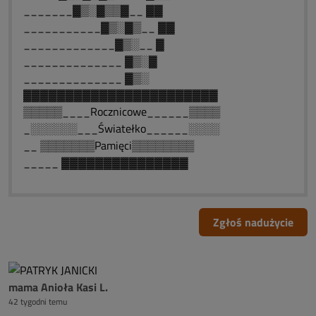
_______▓▒░▓▒▒▓__ ▓▓
___________▓▒░▓▒__ ▓▓
_____________▓▒░__ ▓
______________ ▓▒░▓
______________ ▓▒░
▓▓▓▓▓▓▓▓▓▓▓▓▓▓▓▓▓▓▓▓▓▓▓
▒▒▒▒▒____Rocznicowe______▒▒▒▒
_░░░░░░___Światełko______░░░░
__ ▒▒▒▒▒▒▒Pamięci▒▒▒▒▒▒▒▒
_____ ▓▓▓▓▓▓▓▓▓▓▓▓▓▓▓
Zgłoś nadużycie
mama Anioła Kasi L.
42 tygodni temu