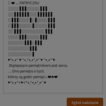
┊ ❤️ .... PATRYCZKU
░░░░▐▐▐░░░░░▐▐▐
░░▐▐▐▐▐▐░░░▐▐▐▐▐▐
░▐▐▐░░░░▐░▐░░░░▐▐▐
░▐▐▐░░░░░▐░░░░░▐▐▐
░░▐▐▐░░░░░░░░░▐▐▐
░░░░▐▐▐░░░░░▐▐▐
░░░░░░▐▐▐░▐▐▐
░░░░░░░░▐▐▐
░░░░░░░░░▐
♥*•¸•* ♥ *•¸*•¸•*¸•* ♥ *•¸•*`♥
..Najlepszym pamiętnikiem jest serce.
.. ...Ono pamięta o tych,
którzy są godni pamięci...❤️♣❤️
♥*•¸•*⭐♥⭐*•¸*•¸•*¸•* ♥
Zgłoś nadużycie