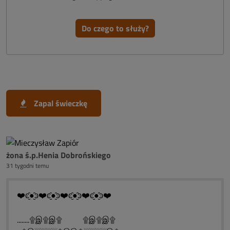
Do czego to służy?
Zapal świeczkę
żona ś.p.Henia Dobrońskiego
31 tygodni temu
❤️ͼ̮̑●̮̑ͽ❤️ͼ̮̑●̮̑ͽ❤️ͼ̮̑●̮̑ͽ❤️ͼ̮̑●̮̑ͽ❤️
........۩இ۩இ۩ ۩இ۩இ۩