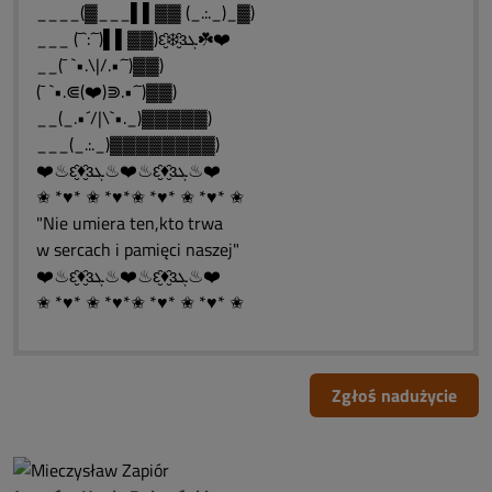
____(▓___▌▌▓▓ (_.:._)_▓)
___ (¯`:´¯)▌▌▓▓)ԑ̮̑❄️̮̑ɜܓ☘️❤️
__(¯ `•.\|/.•´¯)▓▓)
(¯ `•.⋐(❤️)⋑.•´¯)▓▓)
__(_.•´/|\`•._)▓▓▓▓▓)
___(_.:._)▓▓▓▓▓▓▓▓)
❤️♨ԑ̮̑♦̮̑ɜܓ♨❤️♨ԑ̮̑♦̮̑ɜܓ♨❤️
✬ *♥* ✬ *♥*✬ *♥* ✬ *♥* ✬
"Nie umiera ten,kto trwa
w sercach i pamięci naszej"
❤️♨ԑ̮̑♦̮̑ɜܓ♨❤️♨ԑ̮̑♦̮̑ɜܓ♨❤️
✬ *♥* ✬ *♥*✬ *♥* ✬ *♥* ✬
Zgłoś nadużycie