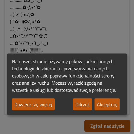
...............✿..(_.^._)
..............✿.√,•*´✿
...(¯`Z´¯) •./¸✿
(¯` ✿..¯))✿/¸.•*✿
...(_.^._)√•*´¨¯(¯`v´¯).
...✿•*´)//*´¯`*(¯` ✿ .¯)
.....✿´)//¯`*(¸.•´(_.^._)
▒▒(¯`•♥•´¯)▒░░..
▒▒▒`...(¯`•♥•´¯)
Na naszej stronie używamy plików cookie i innych
▒(¯v/¯)▒`•.,.•
technologii do zbierania i przetwarzania danych
(♥ّۣۜ♥)
osobowych w celu poprawy funkcjonalności strony
"Nie żyjemy, aby umierać...
oraz analizy ruchu. Możesz wyrazić zgodę na
ale umieramy, aby żyć wiecznie"
wszystkie usługi lub dostosować swoje preferencje.
M. Buchberge.....❤️♥❤️
♣⭐♥❤️♥⭐❤️⭐♥❤️♥⭐♣
Dowiedz się więcej
Odrzuć
Akceptuję
Zgłoś nadużycie