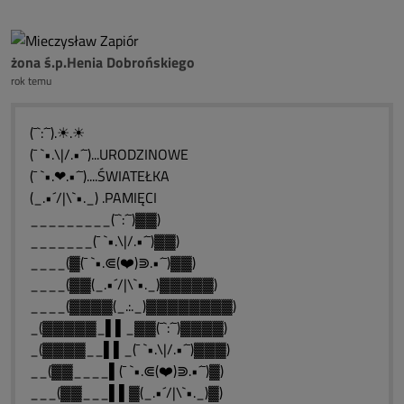
żona ś.p.Henia Dobrońskiego
rok temu
(¯`:´¯).☀.☀
(¯ `•.\|/.•´¯)...URODZINOWE
(¯ `•.❤.•´¯)....ŚWIATEŁKA
(_.•´/|\`•._) .PAMIĘCI
_________(¯`:´¯)▓▓)
_______(¯ `•.\|/.•´¯)▓▓)
____(▓(¯ `•.⋐(❤️)⋑.•´¯)▓▓)
____(▓▓(_.•´/|\`•._)▓▓▓▓▓)
____(▓▓▓▓(_.:._)▓▓▓▓▓▓▓▓)
_(▓▓▓▓▓_▌▌_▓▓(¯`:´¯)▓▓▓▓)
_(▓▓▓▓__▌▌_(¯ `•.\|/.•´¯)▓▓▓)
__(▓▓____▌(¯ `•.⋐(❤️)⋑.•´¯)▓)
___(▓▓___▌▌▓(_.•´/|\`•._)▓)