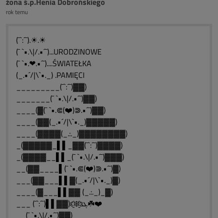
żona ś.p.Henia Dobrońskiego
rok temu
(¯`:´¯).☀.☀
(¯ `•.\|/.•´¯)...URODZINOWE
(¯ `•.❤.•´¯)....ŚWIATEŁKA
(_.•´/|\`•._) .PAMIĘCI
_________(¯`:´¯)▓▓)
_______(¯ `•.\|/.•´¯)▓▓)
____(▓(¯ `•.⋐(❤️)⋑.•´¯)▓▓)
____(▓▓(_.•´/|\`•._)▓▓▓▓▓)
____(▓▓▓▓(_.:._)▓▓▓▓▓▓▓▓)
_(▓▓▓▓▓_▌▌_▓▓(¯`:´¯)▓▓▓▓)
_(▓▓▓▓__▌▌_(¯ `•.\|/.•´¯)▓▓▓)
__(▓▓____▌(¯ `•.⋐(❤️)⋑.•´¯)▓)
___(▓▓___▌▌▓(_.•´/|\`•._)▓)
____(▓___▌▌▓▓ (_.:._)_▓)
___ (¯`:´¯)▌▌▓▓)ԑ̮̑❄️̮̑ɜܓ☘️❤️
__(¯ `•.\|/.•´¯)▓▓)