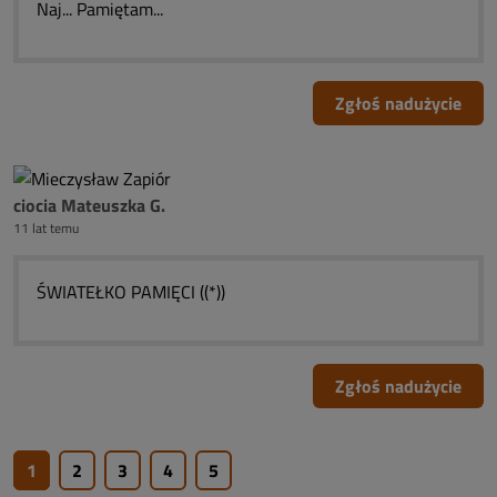
Naj... Pamiętam...
Zgłoś nadużycie
ciocia Mateuszka G.
11 lat temu
ŚWIATEŁKO PAMIĘCI ((*))
Zgłoś nadużycie
1
2
3
4
5