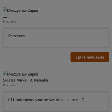
....
8 lat temu
Pamiętam...
Zgłoś nadużycie
Siostra Mirka i R. Nalepka
8 lat temu
(*) Urodzinowe, smutne światełka pamięci (*)