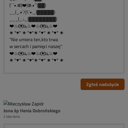
(¯ `•.⋐(❤️)⋑.•´¯)▓▓)
__(_.•´/|\`•._)▓▓▓▓▓)
___(_.:._)▓▓▓▓▓▓▓▓)
❤️♨ԑ̮̑♦̮̑ɜܓ♨❤️♨ԑ̮̑♦̮̑ɜܓ♨❤️
✬ *♥* ✬ *♥*✬ *♥* ✬ *♥* ✬
"Nie umiera ten,kto trwa
w sercach i pamięci naszej"
❤️♨ԑ̮̑♦̮̑ɜܓ♨❤️♨ԑ̮̑♦̮̑ɜܓ♨❤️
✬ *♥* ✬ *♥*✬ *♥* ✬ *♥* ✬
Zgłoś nadużycie
żona śp Henia Dobrońskiego
2 lata temu