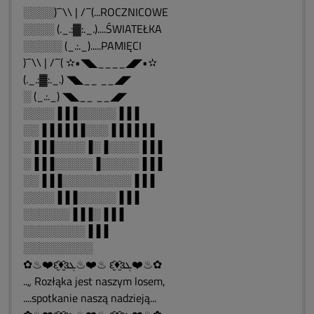
░░░░)¯`\\ | /´¯(...ROCZNICOWE
░░░░ (._.:▓:._.)....ŚWIATEŁKA
░░░░░ (_.:._).....PAMIĘCI
)¯`\\ | /´¯( ✫•◥◣____◢◤•✫
(._.:▓:._.) ◥◣__ __◢◤
░ (_.:._) ◥◣__ __◢◤
░░░░▐▐▐░░░░░▐▐▐
░░▐▐▐▐▐▐░░░▐▐▐▐▐▐
░▐▐▐░░░░▐░▐░░░░▐▐▐
░▐▐▐░░░░░▐░░░░░▐▐▐
░░▐▐▐░░░░░░░░░▐▐▐
░░░░▐▐▐░░░░░▐▐▐
░░░░░░▐▐▐░▐▐▐
░░░░░░░░▐▐▐
░░░░░░░░░
✿♨❤️ԑ̮̑♦̮̑ɜܓ♨❤️♨ ԑ̮̑♦̮̑ɜܓ❤️♨✿
..„ Rozłąka jest naszym losem,
....spotkanie naszą nadzieją...