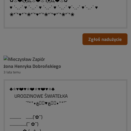
✿♨❤️ԑ̮̑♦̮̑ɜܓ♨❤️♨ ԑ̮̑♦̮̑ɜܓ❤️♨✿
♥ ⋱⋰ ♥ ⋱⋰ ♥ ⋱⋰ ♥ ⋱⋰ ♥⋱⋰ ♥⋱⋰ ♥
❀*¯*♥*¯*❀*¯*♥*¯*❀*¯*♥*¯*❀*¯*❀
Zgłoś nadużycie
żona Henryka Dobrońskiego
3 lata temu
♣⭐♥❤️♥⭐❤️⭐♥❤️♥⭐♣
URODZINOWE ŚWIATEŁKA
˜”*°•ڰۣڿ♥ڰۣڿ•°*”˜
............. ........(¯✿`¯)
...................(¯` ✿´¯)