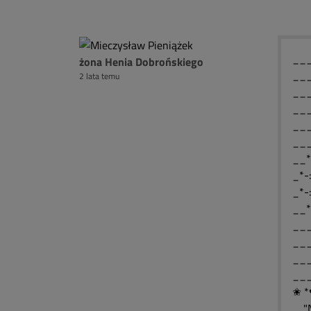
____
żona Henia Dobrońskiego
____
2 lata temu
____
____
___
___
__*
_*-
_*-
__*
___
___
___
___
✬ *
....