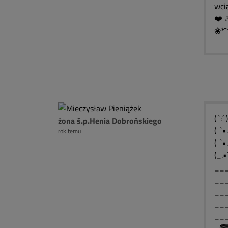
wcią
❀*¯
(¯`:
żona ś.p.Henia Dobrońskiego
(¯ `
rok temu
(¯ `
(_.•
___
___
___
___
__