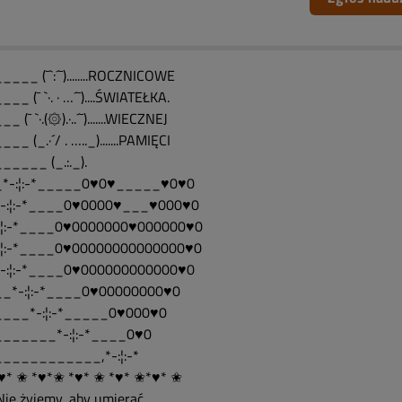
___ (¯`:´¯)........ROCZNICOWE
__ (¯ `·. · …´¯)....ŚWIATEŁKA.
_ (¯ `·.(۞).·..´¯).......WIECZNEJ
__ (_.·´/ . ….._).......PAMIĘCI
_____ (_.:._).
*-:¦:-*_____0♥0♥_____♥0♥0
-:¦:-*____0♥0000♥___♥000♥0
:¦:-*____0♥0000000♥000000♥0
:¦:-*____0♥00000000000000♥0
-:¦:-*____0♥000000000000♥0
_*-:¦:-*____0♥00000000♥0
___*-:¦:-*_____0♥000♥0
______*-:¦:-*____0♥0
___________,*-:¦:-*
♥* ✬ *♥*✬ *♥* ✬ *♥* ✬*♥* ✬
.."Nie żyjemy, aby umierać...