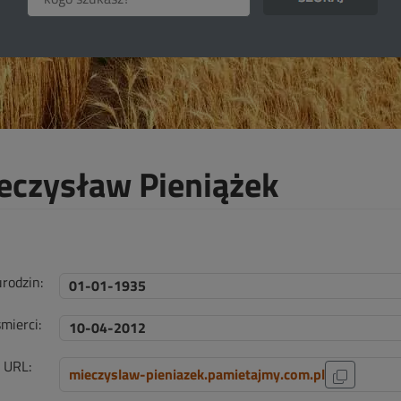
eczysław Pieniążek
urodzin:
01-01-1935
mierci:
10-04-2012
i URL:
mieczyslaw-pieniazek.pamietajmy.com.pl