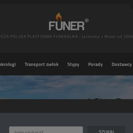
krologi
Transport zwłok
Stypy
Porady
Dostawcy