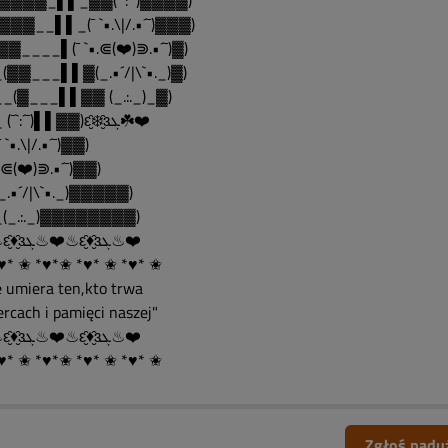
▓▓▓▓_▌▌_▓▓(¯`:´¯)▓▓▓▓)
▓▓▓__▌▌_(¯ `•.\|/.•´¯)▓▓▓)
▓▓____▌(¯ `•.⋐(❤️)⋑.•´¯)▓)
(▓▓___▌▌▓(_.•´/|\`•._)▓)
_(▓___▌▌▓▓ (_.:._)_▓)
___ (¯`:´¯)▌▌▓▓)ԑ̮̑❄️̮̑ɜܓ☘️❤️
 `•.\|/.•´¯)▓▓)
•.⋐(❤️)⋑.•´¯)▓▓)
_.•´/|\`•._)▓▓▓▓▓)
(_.:._)▓▓▓▓▓▓▓▓)
❤️♨ԑ̮̑♦̮̑ɜܓ♨❤️♨ԑ̮̑♦̮̑ɜܓ♨❤️
♥* ✬ *♥*✬ *♥* ✬ *♥* ✬
e umiera ten,kto trwa
ercach i pamięci naszej"
❤️♨ԑ̮̑♦̮̑ɜܓ♨❤️♨ԑ̮̑♦̮̑ɜܓ♨❤️
♥* ✬ *♥*✬ *♥* ✬ *♥* ✬
Zgłoś nadu