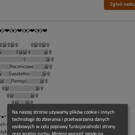
Zgłoś nadu
●̮̑ͽ❤️ͼ̮̑●̮̑ͽ❤️ͼ̮̑●̮̑ͽ❤️ͼ̮̑●̮̑ͽ❤️
இ۩இ۩ ۩இ۩இ۩
░░░░۩இஇ۩░░░░இ۩
░░░░░░░۩░░░░░░இ۩
░░░Rocznicowe.░░░இ۩
░░Światełko░░░░இ۩
░░Pamięci░░░░இ۩
இ░░░░░░░░இ۩
இ░░░░░இ۩
இ░░இ۩
۩இ۩
Na naszej stronie używamy plików cookie i innych
*♥*¯*❀*¯*♥*¯*❀*¯*♥*¯*❀*♥*¯*❀
technologii do zbierania i przetwarzania danych
ech miłość ta, która wśród
osobowych w celu poprawy funkcjonalności strony
żyła,nigdy nie umrze i będzie
oraz analizy ruchu. Możesz wyrazić zgodę na