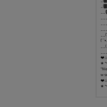
_(▓
_(▓
__(
___
___
__(¯
(¯ `
__(
___
✬ *
"Ni
w s
✬ *