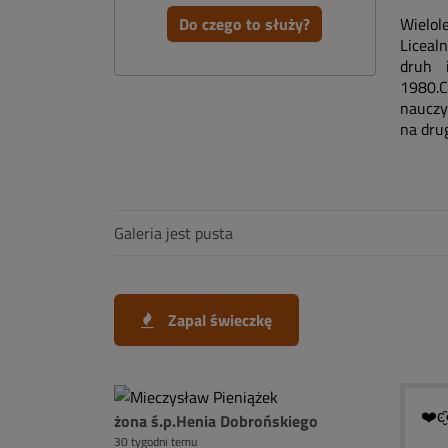
Do czego to służy?
Wielol
Liceal
druh i
1980.C
nauczy
na dru
Galeria jest pusta
Zapal świeczkę
❤️ͼ̮̑
żona ś.p.Henia Dobrońskiego
30 tygodni temu