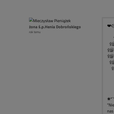
❤️ͼ̮̑
żona ś.p.Henia Dobrońskiego
rok temu
۩
۩இ
۩இ
۩இ
۩இ
۩இ
۩
۩
۩
❀*¯
"Ni
nas 