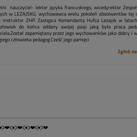
etni nauczyciel- lektor języka francuskiego, wicedyrektor Zespo
nych w LEŻAJSKU, wychowawca wielu pokoleń absolwentów tej s
 instruktor ZHP. Zastępca Komendanta Hufca Leżajsk w latac
złowiek do końca oddany swojej pasji jaką była praca ped
ciela.Został zapamiętany przez jego wychowanków jako dobry i w
giego człowieka pedagog.Cześć jego pamięci
Zgłoś na
●̮̑ͽ❤️ͼ̮̑●̮̑ͽ❤️ͼ̮̑●̮̑ͽ❤️ͼ̮̑●̮̑ͽ❤️