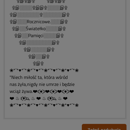
۩இ۩இ۩ ۩இ۩இ۩
۩இ░░░░۩இஇ۩░░░░இ۩
۩இ░░░░░░░۩░░░░░░இ۩
۩இ░░░Rocznicowe.░░░இ۩
۩இ░░Światełko░░░░இ۩
۩இ░░Pamięci░░░░இ۩
۩இ░░░░░░░░இ۩
۩இ░░░░░இ۩
۩இ░░இ۩
۩இ۩
❀*¯*♥*¯*❀*¯*♥*¯*❀*¯*♥*¯*❀*♥*¯*❀
"Niech miłość ta, która wśród
nas żyła,nigdy nie umrze i będzie
wciąż żywa.❤️ͼ̮̑●̮̑ͽ❤️ͼ̮̑●̮̑ͽ❤️ͼ̮̑●̮̑ͽ❤️
❤️ ♨ ԑ̮̑♦̮̑ɜܓ ♨ ❤️ ♨ ԑ̮̑♦̮̑ɜܓ ♨ ❤️
❀*¯*♥*¯*❀*¯*♥*¯*❀*¯*♥*¯*❀*♥*¯*❀
Zgłoś nadużycie