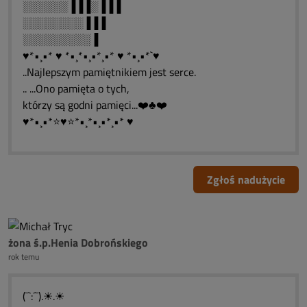
░░░░░░▐▐▐░▐▐▐
░░░░░░░░▐▐▐
░░░░░░░░░▐
♥*•¸•* ♥ *•¸*•¸•*¸•* ♥ *•¸•*`♥
..Najlepszym pamiętnikiem jest serce.
.. ...Ono pamięta o tych,
którzy są godni pamięci...❤️♣❤️
♥*•¸•*⭐♥⭐*•¸*•¸•*¸•* ♥
Zgłoś nadużycie
żona ś.p.Henia Dobrońskiego
rok temu
(¯`:´¯).☀.☀