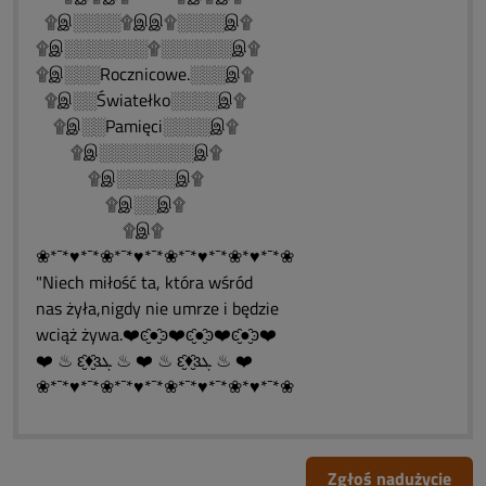
۩இ░░░░۩இஇ۩░░░░இ۩
۩இ░░░░░░░۩░░░░░░இ۩
۩இ░░░Rocznicowe.░░░இ۩
۩இ░░Światełko░░░░இ۩
۩இ░░Pamięci░░░░இ۩
۩இ░░░░░░░░இ۩
۩இ░░░░░இ۩
۩இ░░இ۩
۩இ۩
❀*¯*♥*¯*❀*¯*♥*¯*❀*¯*♥*¯*❀*♥*¯*❀
"Niech miłość ta, która wśród
nas żyła,nigdy nie umrze i będzie
wciąż żywa.❤️ͼ̮̑●̮̑ͽ❤️ͼ̮̑●̮̑ͽ❤️ͼ̮̑●̮̑ͽ❤️
❤️ ♨ ԑ̮̑♦̮̑ɜܓ ♨ ❤️ ♨ ԑ̮̑♦̮̑ɜܓ ♨ ❤️
❀*¯*♥*¯*❀*¯*♥*¯*❀*¯*♥*¯*❀*♥*¯*❀
Zgłoś nadużycie