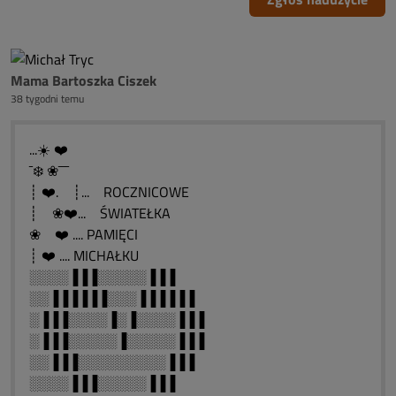
Mama Bartoszka Ciszek
38 tygodni temu
...☀️ ❤️
¯❄️ ❀¯¯¯
┊ ❤️. ┊... ROCZNICOWE
┊ ❀❤️... ŚWIATEŁKA
❀ ❤️ .... PAMIĘCI
┊ ❤️ .... MICHAŁKU
░░░░▐▐▐░░░░░▐▐▐
░░▐▐▐▐▐▐░░░▐▐▐▐▐▐
░▐▐▐░░░░▐░▐░░░░▐▐▐
░▐▐▐░░░░░▐░░░░░▐▐▐
░░▐▐▐░░░░░░░░░▐▐▐
░░░░▐▐▐░░░░░▐▐▐