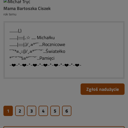
Mama Bartoszka Ciszek
rok temu
..........(,)
.........|::::::|..☆ ..... Michałku
.........|::::::|.)/¸.¤ª“˜¨....Rocznicowe
¯¨˜“ª¤.¸:::|)/¸.¤ª“˜¨¨˜“¨...Światełko
ª“˜¨“¨˜“%¤ª“˜¨¨˜“¨...Pamięci
-❤️-*-❤️-*-❤️-*-❤️-*-❤️-*-❤️-*-❤️-
Zgłoś nadużycie
1
2
3
4
5
6