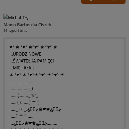
Mama Bartoszka Ciszek
36 tygodni temu
♥* ✬ *♥* ✬*♥* ✬ *♥* ✬
....URODZINOWE
....ŚWIATEŁKA PAMIĘCI
....MICHAŁKU
✬ *♥* ✬ *♥*✬ *♥* ✬ *♥* ✬
.......................)
.......................(,)
..........).........._'!/'_
.........(,).........(""""")
......._'!/'_.ڿڰۣڿ❀❤❀ڿڰۣڿ
.......(""""").......
....ڿڰۣڿ❀❤❀ڿڰۣڿ...........