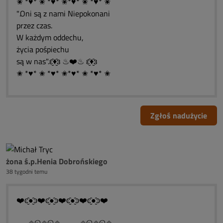
✬ *♥* ✬ *♥* ✬*♥* ✬ *♥* ✬
".Oni są z nami Niepokonani
przez czas.
W każdym oddechu,
życia pośpiechu
są w nas".ԑ̮̑♦̮̑ɜ ♨❤️♨ ԑ̮̑♦̮̑ɜ
✬ *♥* ✬ *♥* ✬*♥* ✬ *♥* ✬
Zgłoś nadużycie
żona ś.p.Henia Dobrońskiego
38 tygodni temu
❤️ͼ̮̑●̮̑ͽ❤️ͼ̮̑●̮̑ͽ❤️ͼ̮̑●̮̑ͽ❤️ͼ̮̑●̮̑ͽ❤️