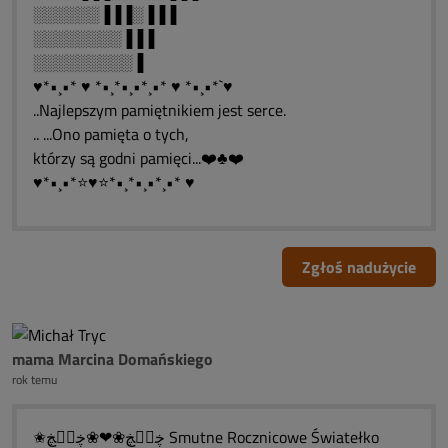
░░░░░░▐▐▐░▐▐▐
░░░░░░░░▐▐▐
░░░░░░░░░▐
♥*•¸•* ♥ *•¸*•¸•*¸•* ♥ *•¸•*`♥
..Najlepszym pamiętnikiem jest serce.
.. ...Ono pamięta o tych,
którzy są godni pamięci...❤️♣❤️
♥*•¸•*⭐♥⭐*•¸*•¸•*¸•* ♥
Zgłoś nadużycie
mama Marcina Domańskiego
rok temu
✬ڿڰۣڿ❀❤❀ڿڰۣڿ Smutne Rocznicowe Światełko