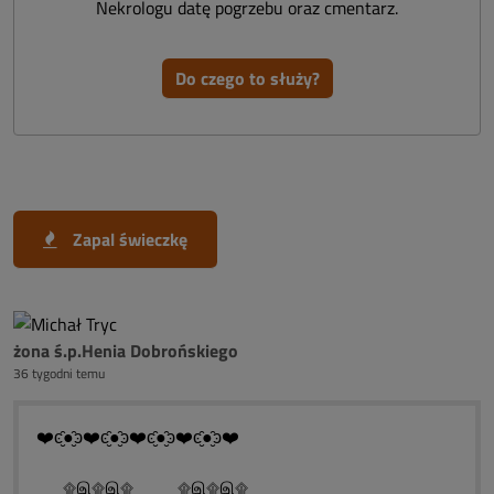
Nekrologu datę pogrzebu oraz cmentarz.
Do czego to służy?
Zapal świeczkę
żona ś.p.Henia Dobrońskiego
36 tygodni temu
❤️ͼ̮̑●̮̑ͽ❤️ͼ̮̑●̮̑ͽ❤️ͼ̮̑●̮̑ͽ❤️ͼ̮̑●̮̑ͽ❤️
۩இ۩இ۩ ۩இ۩இ۩