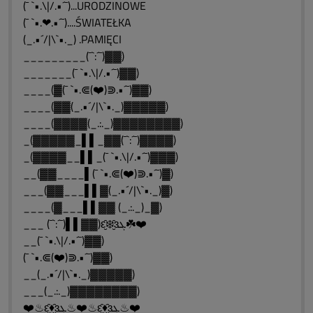
(¯ `•.\|/.•´¯)...URODZINOWE
(¯ `•.❤.•´¯)....ŚWIATEŁKA
(_.•´/|\`•._) .PAMIĘCI
_________(¯`:´¯)▓▓)
_______(¯ `•.\|/.•´¯)▓▓)
____(▓(¯ `•.⋐(❤️)⋑.•´¯)▓▓)
____(▓▓(_.•´/|\`•._)▓▓▓▓▓)
____(▓▓▓▓(_.:._)▓▓▓▓▓▓▓▓)
_(▓▓▓▓▓_▌▌_▓▓(¯`:´¯)▓▓▓▓)
_(▓▓▓▓__▌▌_(¯ `•.\|/.•´¯)▓▓▓)
__(▓▓____▌(¯ `•.⋐(❤️)⋑.•´¯)▓)
___(▓▓___▌▌▓(_.•´/|\`•._)▓)
____(▓___▌▌▓▓ (_.:._)_▓)
___ (¯`:´¯)▌▌▓▓)ԑ̮̑❄️̮̑ɜܓ☘️❤️
__(¯ `•.\|/.•´¯)▓▓)
(¯ `•.⋐(❤️)⋑.•´¯)▓▓)
__(_.•´/|\`•._)▓▓▓▓▓)
___(_.:._)▓▓▓▓▓▓▓▓)
❤️♨ԑ̮̑♦̮̑ɜܓ♨❤️♨ԑ̮̑♦̮̑ɜܓ♨❤️