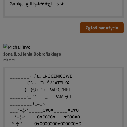
Pamięci ڿڰۣڿ❀❤❀ڿڰۣڿ ✬
Zgłoś nadużycie
żona ś.p.Henia Dobrońskiego
rok temu
_______ (¯`:´¯)........ROCZNICOWE
______ (¯ `·. · …´¯)....ŚWIATEŁKA.
_____ (¯ `·.(۞).·..´¯).......WIECZNEJ
______ (_.·´/ . ….._).......PAMIĘCI
________ (_.:._).
___*-:¦:-*_____0♥0♥_____♥0♥0
__*-:¦:-*____0♥0000♥___♥000♥0
_*-:¦:-*____0♥0000000♥000000♥0