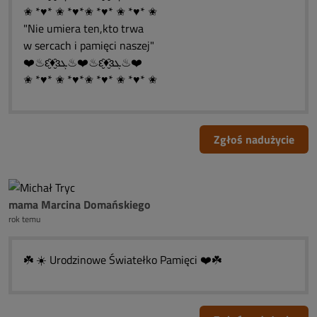
✬ *♥* ✬ *♥*✬ *♥* ✬ *♥* ✬
"Nie umiera ten,kto trwa
w sercach i pamięci naszej"
❤️♨ԑ̮̑♦̮̑ɜܓ♨❤️♨ԑ̮̑♦̮̑ɜܓ♨❤️
✬ *♥* ✬ *♥*✬ *♥* ✬ *♥* ✬
Zgłoś nadużycie
mama Marcina Domańskiego
rok temu
☘️ ☀️ Urodzinowe Światełko Pamięci ❤️☘️