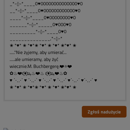
_*-:¦:-*____0♥00000000000000♥0
__*-:¦:-*____0♥000000000000♥0
____*-:¦:-*____0♥00000000♥0
______*-:¦:-*_____0♥000♥0
_________*-:¦:-*____0♥0
______________,*-:¦:-*
✬ *♥* ✬ *♥*✬ *♥* ✬ *♥* ✬*♥* ✬
......"Nie żyjemy, aby umierać...
......ale umieramy, aby żyć
wiecznie.M. Buchbergerę.❤️⭐❤️
✿♨❤️ԑ̮̑♦̮̑ɜܓ♨❤️♨ ԑ̮̑♦̮̑ɜܓ❤️♨✿
♥ ⋱⋰ ♥ ⋱⋰ ♥ ⋱⋰ ♥ ⋱⋰ ♥⋱⋰ ♥⋱⋰ ♥
✬ *♥* ✬ *♥*✬ *♥* ✬ *♥* ✬*♥* ✬
Zgłoś nadużycie