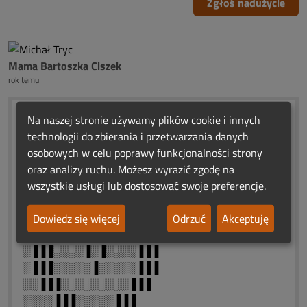
Zgłoś nadużycie
Mama Bartoszka Ciszek
rok temu
ڿڰۣڿ ...☀️ ❤️
Na naszej stronie używamy plików cookie i innych
¯❄️ ❀¯¯¯
technologii do zbierania i przetwarzania danych
┊ ❤️. ┊... URODZINOWE
osobowych w celu poprawy funkcjonalności strony
┊ ❀❤️... ŚWIATEŁKA
oraz analizy ruchu. Możesz wyrazić zgodę na
❀ ❤️ .... PAMIĘCI
wszystkie usługi lub dostosować swoje preferencje.
┊ ❤️ ..... MICHAŁKU
░░░░▐▐▐░░░░░▐▐▐
Dowiedz się więcej
Odrzuć
Akceptuję
░░▐▐▐▐▐▐░░░▐▐▐▐▐▐
░▐▐▐░░░░▐░▐░░░░▐▐▐
░▐▐▐░░░░░▐░░░░░▐▐▐
░░▐▐▐░░░░░░░░░▐▐▐
░░░░▐▐▐░░░░░▐▐▐