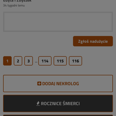
Edyta i Zbyszek
34 tygodni temu
Zgłoś nadużycie
1
2
3
...
114
115
116
DODAJ NEKROLOG
ROCZNICE ŚMIERCI