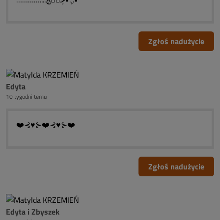
Zgłoś nadużycie
Edyta
10 tygodni temu
❤️⊰♥⊱❤️⊰♥⊱❤️
Zgłoś nadużycie
Edyta i Zbyszek