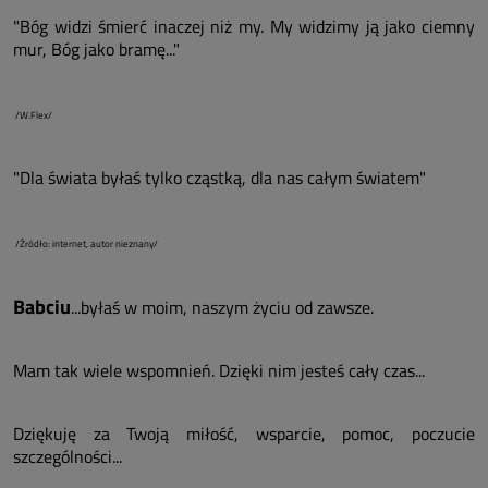
"Bóg widzi śmierć inaczej niż my. My widzimy ją jako ciemny
mur, Bóg jako bramę..."
/W.Flex/
"Dla świata byłaś tylko cząstką, dla nas całym światem"
/Źródło: internet, autor nieznany/
Babciu
...byłaś w moim, naszym życiu od zawsze.
Mam tak wiele wspomnień. Dzięki nim jesteś cały czas...
Dziękuję za Twoją miłość, wsparcie, pomoc, poczucie
szczególności...