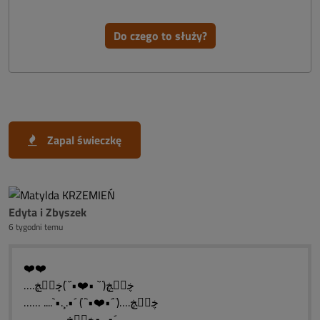
Do czego to służy?
Zapal świeczkę
Edyta i Zbyszek
6 tygodni temu
❤️❤️
….ڿڰۣڿ(¨` •❤️•´¨)ڿڰۣڿ
…… ....`•.¸.•´ (¨`•❤️•´¨)….ڿڰۣڿ
…………....ڿڰۣڿ•.¸.•´