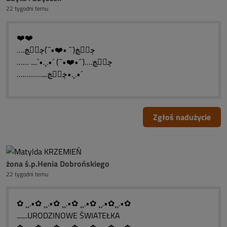
22 tygodni temu
❤️❤️
….ڿڰۣڿ(¨` •❤️•´¨)ڿڰۣڿ
…… ....`•.¸.•´ (¨`•❤️•´¨)….ڿڰۣڿ
…………....ڿڰۣڿ•.¸.•´
Zgłoś nadużycie
żona ś.p.Henia Dobrońskiego
22 tygodni temu
✿ ¸¸.•✿ ¸¸.•✿ ¸¸.•✿ ¸¸.•✿ ¸¸.•✿¸¸.•✿
.......URODZINOWE ŚWIATEŁKA