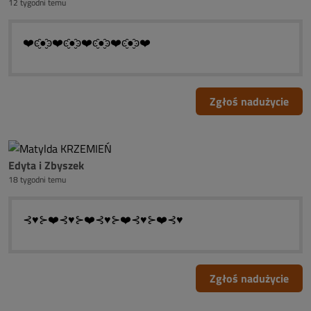
12 tygodni temu
❤️ͼ̮̑●̮̑ͽ❤️ͼ̮̑●̮̑ͽ❤️ͼ̮̑●̮̑ͽ❤️ͼ̮̑●̮̑ͽ❤️
Zgłoś nadużycie
Edyta i Zbyszek
18 tygodni temu
⊰♥⊱❤️⊰♥⊱❤️⊰♥⊱❤️⊰♥⊱❤️⊰♥
Zgłoś nadużycie