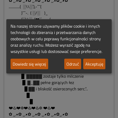
✿ ¸¸.•✿ ¸¸.•✿ ¸¸.•✿ ¸¸.•✿ ¸¸.•✿¸¸.•✿
..............( ░\\░´),-´¯¯(
)¯¯`-. ( ░/░ )_
(░\\░.-(❤️`´-.__(
( ░/░’(__(░/░)._)
Na naszej stronie używamy plików cookie i innych
( ░/░ ).__(
technologii do zbierania i przetwarzania danych
`-.__(
osobowych w celu poprawy funkcjonalności strony
█
oraz analizy ruchu. Możesz wyrazić zgodę na
█ ▓
wszystkie usługi lub dostosować swoje preferencje.
█ ▓▓▓ “Gdy smutek boli,
█ ▓▓▓▓ a słowa zbyt małe
Dowiedz się więcej
Odrzuć
Akceptuję
█ ▓▓▓▓▓ by rozpacz wypowiedzieć
█ ▓▓▓▓▓ zostaje tylko milczenie
█ ▓_▓▓ pełne gorących łez
█ ▓▓ i bliskość osieroconych serc.“..
█
█
❤️♨️❤️❄️❤️♨️❤️♨️❄️ ❤️♨️❤️
✿ ¸¸.•✿ ¸¸.•✿ ¸¸.•✿ ¸¸.•✿ ¸¸.•✿¸¸.•✿