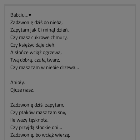
Babciu…♥️
Zadzwonię dziś do nieba,
Zapytam jak Ci minął dzień.
Czy masz cukrowe chmury,
Czy księżyc daje cień,
A słońce wciąż ogrzewa,
Twą dobrą, czułą twarz,
Czy masz tam w niebie drzewa…
Anioły.
Ojcze nasz.
Zadzwonię dziś, zapytam,
Czy ptaków masz tam sny,
Ile waży tęsknota,
Czy przyjdą słodkie dni…
Zadzwonię, bo wciąż wierzę,