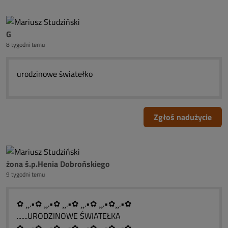
G
8 tygodni temu
urodzinowe światełko
Zgłoś nadużycie
żona ś.p.Henia Dobrońskiego
9 tygodni temu
✿ ¸¸.•✿ ¸¸.•✿ ¸¸.•✿ ¸¸.•✿ ¸¸.•✿¸¸.•✿
.......URODZINOWE ŚWIATEŁKA