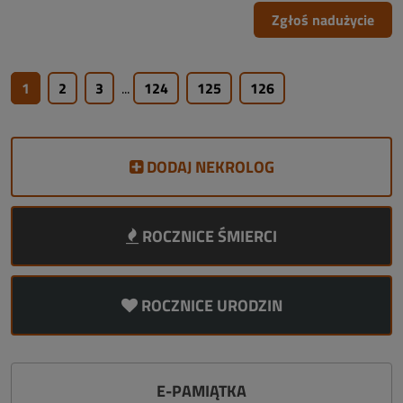
Zgłoś nadużycie
1
2
3
...
124
125
126
DODAJ NEKROLOG
ROCZNICE ŚMIERCI
ROCZNICE URODZIN
E-PAMIĄTKA