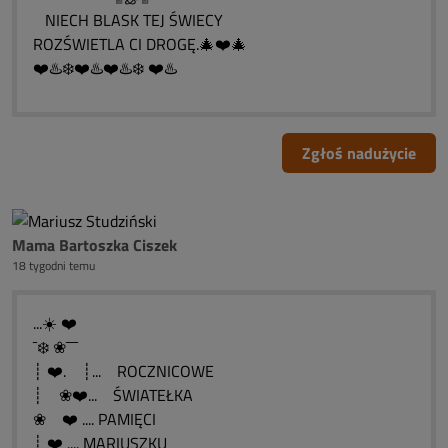
NIECH BLASK TEJ ŚWIECY
ROZŚWIETLA CI DROGĘ.🎄❤️🎄
❤️♨️❄️❤️♨️❤️♨️❄️ ❤️♨️
Zgłoś nadużycie
Mama Bartoszka Ciszek
18 tygodni temu
...☀️ ❤️
¯❄️ ❀¯¯¯
┊ ❤️. ┊... ROCZNICOWE
┊ ❀❤️... ŚWIATEŁKA
❀ ❤️ .... PAMIĘCI
┊ ❤️ .... MARIUSZKU