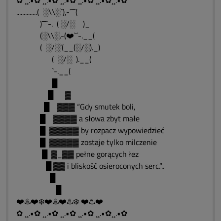
✿ ¸¸.•✿ ¸¸.•✿ ¸¸.•✿ ¸¸.•✿ ¸¸.•✿¸¸.•✿
..............( ░\\░´),-´¯¯(
)¯¯`-. ( ░/░ )_
(░\\░.-(❤️`´-.__(
( ░/░’(__(░/░)._)
( ░/░ ).__(
`-.__(
█
█ ▓
█ ▓▓▓ “Gdy smutek boli,
█ ▓▓▓▓ a słowa zbyt małe
█ ▓▓▓▓▓ by rozpacz wypowiedzieć
█ ▓▓▓▓▓ zostaje tylko milczenie
█ ▓_▓▓ pełne gorących łez
█ ▓▓ i bliskość osieroconych serc.“..
█
█
❤️♨️❤️❄️❤️♨️❤️♨️❄️ ❤️♨️❤️
✿ ¸¸.•✿ ¸¸.•✿ ¸¸.•✿ ¸¸.•✿ ¸¸.•✿¸¸.•✿