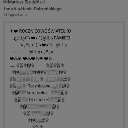
żona ś.p.Henia Dobrońskiego
18 tygodni temu
⚘❤️ ROCZNICOWE ŚWIATEŁKO
….ڿڰۣڿ(¨` •❤️•´¨)ڿڰۣڿPAMIĘCI
……....`•.¸⚘¸.•´ (¨`•❤️•´¨)….ڿڰۣڿ
…….…..…....ڿڰۣڿ•.¸⚘¸.•´
❤️♨️❀ ❤️♨️❤️♨️❀ ❤️♨️
........۩இ۩இ۩ ۩இ۩இ۩
۩இ░░░░۩இஇ۩░░░░இ۩
۩இ░░░░░░░ ۩ ░░░░░░இ۩
۩இ░░░ Rocznicowe...░░░இ۩
۩இ░░ Serduszko.... ░░░இ۩
۩இ░░ Dla Ciebie░░░இ۩
۩இ░░░░░░░░இ۩
۩இ░░░░░இ۩
۩இ░░இ۩
۩இ۩