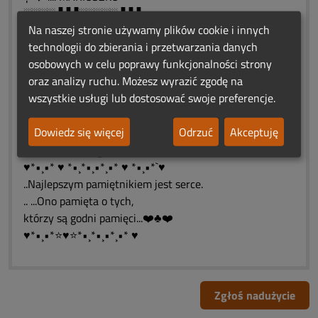
░░░░▐▐▐░░░░░▐▐▐
Na naszej stronie używamy plików cookie i innych
░░▐▐▐▐▐▐░░░▐▐▐▐▐▐
technologii do zbierania i przetwarzania danych
░▐▐▐░░░░▐░▐░░░░▐▐▐
osobowych w celu poprawy funkcjonalności strony
░▐▐▐░░░░░▐░░░░░▐▐▐
oraz analizy ruchu. Możesz wyrazić zgodę na
░░▐▐▐░░░░░░░░░▐▐▐
wszystkie usługi lub dostosować swoje preferencje.
░░░░▐▐▐░░░░░▐▐▐
░░░░░░▐▐▐░▐▐▐
Dowiedz się więcej
Odrzuć
Akceptuję
░░░░░░░░▐▐▐
░░░░░░░░░▐
♥*•¸•* ♥ *•¸*•¸•*¸•* ♥ *•¸•*`♥
..Najlepszym pamiętnikiem jest serce.
.. ...Ono pamięta o tych,
którzy są godni pamięci...❤️♣❤️
♥*•¸•*⭐♥⭐*•¸*•¸•*¸•* ♥
Zgłoś nadużycie