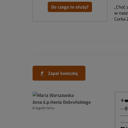
Do czego to służy?
„Choć 
w nasz
Corka 
Zapal świeczkę
⚘❤️
żona ś.p.Henia Dobrońskiego
8 tygodni temu