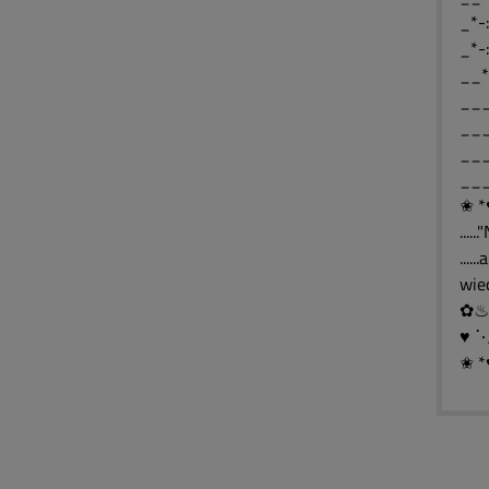
_*-
_*-
__*
___
___
___
___
✬ *
....
....
wie
♥ 
✬ *