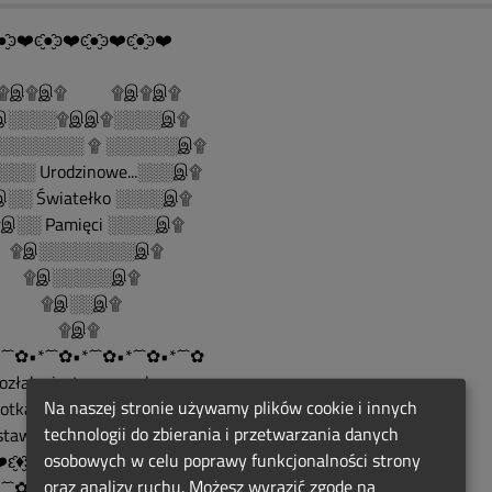
●̮̑ͽ❤️ͼ̮̑●̮̑ͽ❤️ͼ̮̑●̮̑ͽ❤️ͼ̮̑●̮̑ͽ❤️
......۩இ۩இ۩ ۩இ۩இ۩
░░░░۩இஇ۩░░░░இ۩
░░░░░░░ ۩ ░░░░░░இ۩
░░ Urodzinowe...░░░இ۩
░░ Światełko ░░░░இ۩
░░ Pamięci ░░░░இ۩
இ░░░░░░░░இ۩
இ░░░░░இ۩
இ░░இ۩
۩இ۩
´¯`✿•*´¯`✿•*´¯`✿•*´¯`✿•*´¯`✿
Rozłąka jest naszym losem,
Na naszej stronie używamy plików cookie i innych
spotkanie naszą nadzieją...
technologii do zbierania i przetwarzania danych
ostawiam modlitwę.❄️♨️❄️
osobowych w celu poprawy funkcjonalności strony
♨ ❤️ԑ̮̑♦̮̑ɜܓ ♨ ❤️ ♨ ԑ̮̑♦̮̑ɜܓ ❤️♨
oraz analizy ruchu. Możesz wyrazić zgodę na
´¯`✿•*´¯`✿•*´¯`✿•*´¯`✿•*´¯`✿