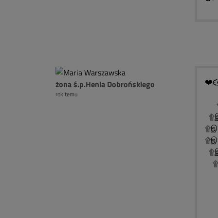
❤️ͼ̮̑
żona ś.p.Henia Dobrońskiego
rok temu
۩
۩இ
۩இ
۩இ
۩இ
۩இ
۩
۩
۩