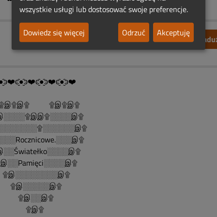
wszystkie usługi lub dostosować swoje preferencje.
Dowiedz się więcej
Odrzuć
Akceptuję
Zgłoś nadu
●̮̑ͽ❤️ͼ̮̑●̮̑ͽ❤️ͼ̮̑●̮̑ͽ❤️ͼ̮̑●̮̑ͽ❤️
இ۩இ۩ ۩இ۩இ۩
░░░░۩இஇ۩░░░░இ۩
░░░░░░░۩░░░░░░இ۩
░░░Rocznicowe.░░░இ۩
░░Światełko░░░░இ۩
░░Pamięci░░░░இ۩
இ░░░░░░░░இ۩
இ░░░░░இ۩
இ░░இ۩
۩இ۩