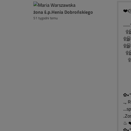
❤️ͼ̮̑
żona ś.p.Henia Dobrońskiego
51 tygodni temu
..
۩இ
۩இ
۩இ░
۩இ
۩இ
۩
۩
۩
✿•*
..„ 
....
..Z
✿•*