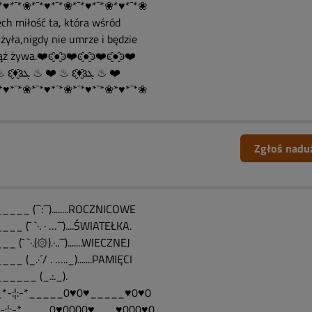
*♥*¯*❀*¯*♥*¯*❀*¯*♥*¯*❀*♥*¯*❀
ech miłość ta, która wśród
żyła,nigdy nie umrze i będzie
ż żywa.❤️ͼ̮̑●̮̑ͽ❤️ͼ̮̑●̮̑ͽ❤️ͼ̮̑●̮̑ͽ❤️
❤️ ♨ ԑ̮̑♦̮̑ɜܓ ♨ ❤️ ♨ ԑ̮̑♦̮̑ɜܓ ♨ ❤️
*♥*¯*❀*¯*♥*¯*❀*¯*♥*¯*❀*♥*¯*❀
Zgłoś nadu
___ (¯`:´¯)........ROCZNICOWE
__ (¯ `·. · …´¯)....ŚWIATEŁKA.
_ (¯ `·.(۞).·..´¯).......WIECZNEJ
__ (_.·´/ . ….._).......PAMIĘCI
_____ (_.:._).
*-:¦:-*_____0♥0♥_____♥0♥0
-:¦:-*____0♥0000♥___♥000♥0