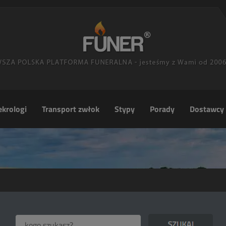
krologi
Transport zwłok
Stypy
Porady
Dostawcy