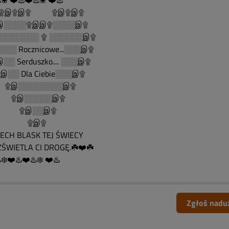
️❀ ❤️♨️❤️♨️❀ ❤️♨️
......۩இ۩இ۩ ۩இ۩இ۩
░░░░۩இஇ۩░░░░இ۩
░░░░░░░ ۩ ░░░░░░இ۩
░░ Rocznicowe...░░░இ۩
░ Serduszko.... ░░░இ۩
░░ Dla Ciebie░░░இ۩
இ░░░░░░░░இ۩
இ░░░░░இ۩
இ░░இ۩
۩இ۩
CH BLASK TEJ ŚWIECY
ŚWIETLA CI DROGĘ.☘️❤️☘️
️❄️❤️♨️❤️♨️❄️ ❤️♨️
Zgłoś nadu