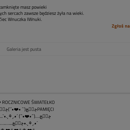
zamknięte masz powieki
ych sercach zawsze będziesz żyła na wieki.
Ziec Wnuczka IWnuki.
Zgłoś na
Galeria jest pusta
 ROCZNICOWE ŚWIATEŁKO
….ڿڰۣڿ(¨` •❤️•´¨)ڿڰۣڿPAMIĘCI
……....`•.¸⚘¸.•´ (¨`•❤️•´¨)….ڿڰۣڿ
…….…..…....ڿڰۣڿ•.¸⚘¸.•´