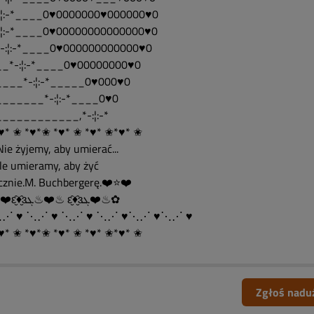
:¦:-*____0♥0000000♥000000♥0
:¦:-*____0♥00000000000000♥0
-:¦:-*____0♥000000000000♥0
_*-:¦:-*____0♥00000000♥0
___*-:¦:-*_____0♥000♥0
______*-:¦:-*____0♥0
___________,*-:¦:-*
♥* ✬ *♥*✬ *♥* ✬ *♥* ✬*♥* ✬
.."Nie żyjemy, aby umierać...
..ale umieramy, aby żyć
cznie.M. Buchbergerę.❤️⭐❤️
✿♨❤️ԑ̮̑♦̮̑ɜܓ♨❤️♨ ԑ̮̑♦̮̑ɜܓ❤️♨✿
⋱⋰ ♥ ⋱⋰ ♥ ⋱⋰ ♥ ⋱⋰ ♥⋱⋰ ♥⋱⋰ ♥
♥* ✬ *♥*✬ *♥* ✬ *♥* ✬*♥* ✬
Zgłoś nadu