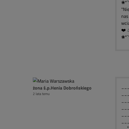
❀*¯
"Ni
nas 
wcią
❀*¯
____
żona ś.p.Henia Dobrońskiego
____
2 lata temu
____
____
___
___
__*