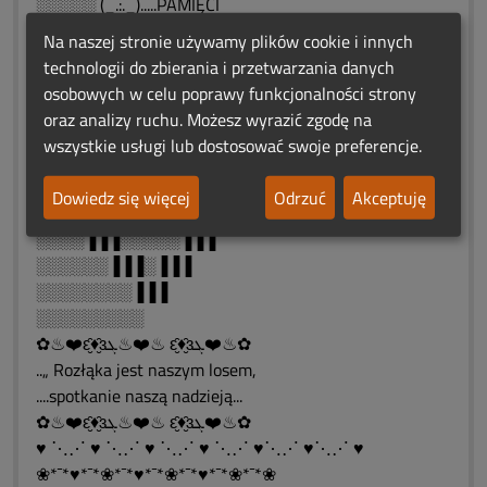
░░░░░ (_.:._).....PAMIĘCI
)¯`\\ | /´¯( ✫•◥◣____◢◤•✫
Na naszej stronie używamy plików cookie i innych
(._.:▓:._.) ◥◣__ __◢◤
technologii do zbierania i przetwarzania danych
░ (_.:._) ◥◣__ __◢◤
osobowych w celu poprawy funkcjonalności strony
░░░░▐▐▐░░░░░▐▐▐
oraz analizy ruchu. Możesz wyrazić zgodę na
░░▐▐▐▐▐▐░░░▐▐▐▐▐▐
wszystkie usługi lub dostosować swoje preferencje.
░▐▐▐░░░░▐░▐░░░░▐▐▐
░▐▐▐░░░░░▐░░░░░▐▐▐
Dowiedz się więcej
Odrzuć
Akceptuję
░░▐▐▐░░░░░░░░░▐▐▐
░░░░▐▐▐░░░░░▐▐▐
░░░░░░▐▐▐░▐▐▐
░░░░░░░░▐▐▐
░░░░░░░░░
✿♨❤️ԑ̮̑♦̮̑ɜܓ♨❤️♨ ԑ̮̑♦̮̑ɜܓ❤️♨✿
..„ Rozłąka jest naszym losem,
....spotkanie naszą nadzieją...
✿♨❤️ԑ̮̑♦̮̑ɜܓ♨❤️♨ ԑ̮̑♦̮̑ɜܓ❤️♨✿
♥ ⋱⋰ ♥ ⋱⋰ ♥ ⋱⋰ ♥ ⋱⋰ ♥⋱⋰ ♥⋱⋰ ♥
❀*¯*♥*¯*❀*¯*♥*¯*❀*¯*♥*¯*❀*¯*❀