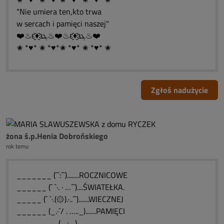
"Nie umiera ten,kto trwa
w sercach i pamięci naszej"
❤️♨ԑ̮̑♦̮̑ɜܓ♨❤️♨ԑ̮̑♦̮̑ɜܓ♨❤️
✬ *♥* ✬ *♥*✬ *♥* ✬ *♥* ✬
Zgłoś nadużycie
żona ś.p.Henia Dobrońskiego
rok temu
_______ (¯`:´¯)........ROCZNICOWE
______ (¯ `·. · …´¯)....ŚWIATEŁKA.
_____ (¯ `·.(۞).·..´¯).......WIECZNEJ
______ (_.·´/ . ….._).......PAMIĘCI
________ (_.:._).