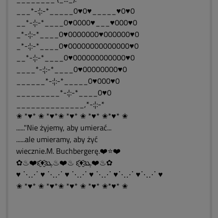
___*-:¦:-*_____0♥0♥_____♥0♥0
__*-:¦:-*____0♥0000♥___♥000♥0
_*-:¦:-*____0♥0000000♥000000♥0
_*-:¦:-*____0♥00000000000000♥0
__*-:¦:-*____0♥000000000000♥0
____*-:¦:-*____0♥00000000♥0
______*-:¦:-*_____0♥000♥0
_________*-:¦:-*____0♥0
______________,*-:¦:-*
✬ *♥* ✬ *♥*✬ *♥* ✬ *♥* ✬*♥* ✬
......"Nie żyjemy, aby umierać...
......ale umieramy, aby żyć
wiecznie.M. Buchbergerę.❤️⭐❤️
✿♨❤️ԑ̮̑♦̮̑ɜܓ♨❤️♨ ԑ̮̑♦̮̑ɜܓ❤️♨✿
♥ ⋱⋰ ♥ ⋱⋰ ♥ ⋱⋰ ♥ ⋱⋰ ♥⋱⋰ ♥⋱⋰ ♥
✬ *♥* ✬ *♥*✬ *♥* ✬ *♥* ✬*♥* ✬