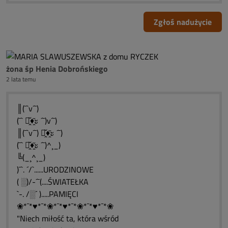
Zgłoś nadużycie
żona śp Henia Dobrońskiego
2 lata temu
║(¯`v´¯)
(¯` ะ̭̌♦̭̌ะ ´¯)v´¯)
║(¯`v´¯) ะ̭̌♦̭̌ะ ´¯)
(¯` ะ̭̌♦̭̌ะ ´¯)^¸_)
╚(_¸^¸_)
)¯`. ´/`......URODZINOWE
( ░)/-´¯(....ŚWIATEŁKA
`-. /░´ ).....PAMIĘCI
❀*¯*♥*¯*❀*¯*♥*¯*❀*¯*♥*¯*❀
"Niech miłość ta, która wśród