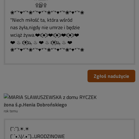
۩இ۩
❀*¯*♥*¯*❀*¯*♥*¯*❀*¯*♥*¯*❀*♥*¯*❀
"Niech miłość ta, która wśród
nas żyła,nigdy nie umrze i będzie
wciąż żywa.❤️ͼ̮̑●̮̑ͽ❤️ͼ̮̑●̮̑ͽ❤️ͼ̮̑●̮̑ͽ❤️
❤️ ♨ ԑ̮̑♦̮̑ɜܓ ♨ ❤️ ♨ ԑ̮̑♦̮̑ɜܓ ♨ ❤️
❀*¯*♥*¯*❀*¯*♥*¯*❀*¯*♥*¯*❀*♥*¯*❀
Zgłoś nadużycie
żona ś.p.Henia Dobrońskiego
rok temu
(¯`:´¯).☀.☀
(¯ `•.\|/.•´¯)...URODZINOWE