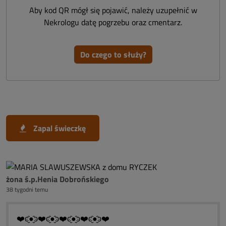
Aby kod QR mógł się pojawić, należy uzupełnić w
Nekrologu datę pogrzebu oraz cmentarz.
Do czego to służy?
Zapal świeczkę
żona ś.p.Henia Dobrońskiego
38 tygodni temu
❤️ͼ̮̑●̮̑ͽ❤️ͼ̮̑●̮̑ͽ❤️ͼ̮̑●̮̑ͽ❤️ͼ̮̑●̮̑ͽ❤️