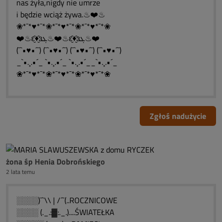
nas żyła,nigdy nie umrze
i będzie wciąż żywa.♨❤️♨
❀*¯*♥*¯*❀*¯*♥*¯*❀*¯*♥*¯*❀
❤️♨ԑ̮̑♦̮̑ɜܓ♨❤️♨ԑ̮̑♦̮̑ɜܓ♨❤️
(¯`•♥•´¯) (¯`•♥•´¯) (¯`•♥•´¯) (¯`•♥•´¯)
_`•.¸.•´_ `•.¸.•´_ `•.¸.•´__`•.¸.•´_
❀*¯*♥*¯*❀*¯*♥*¯*❀*¯*♥*¯*❀
Zgłoś nadużycie
żona śp Henia Dobrońskiego
2 lata temu
░░░░)¯`\\ | /´¯(..ROCZNICOWE
░░░░ (._.:▓:._.)....ŚWIATEŁKA