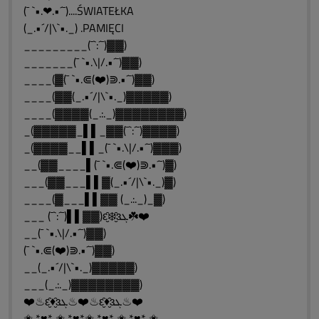
(¯ `•.❤.•´¯)....ŚWIATEŁKA
(_.•´/|\`•._) .PAMIĘCI
_________(¯`:´¯)▓▓)
_______(¯ `•.\|/.•´¯)▓▓)
____(▓(¯ `•.⋐(❤️)⋑.•´¯)▓▓)
____(▓▓(_.•´/|\`•._)▓▓▓▓▓)
____(▓▓▓▓(_.:._)▓▓▓▓▓▓▓▓)
_(▓▓▓▓▓_▌▌_▓▓(¯`:´¯)▓▓▓▓)
_(▓▓▓▓__▌▌_(¯ `•.\|/.•´¯)▓▓▓)
__(▓▓____▌(¯ `•.⋐(❤️)⋑.•´¯)▓)
___(▓▓___▌▌▓(_.•´/|\`•._)▓)
____(▓___▌▌▓▓ (_.:._)_▓)
___ (¯`:´¯)▌▌▓▓)ԑ̮̑❄️̮̑ɜܓ☘️❤️
__(¯ `•.\|/.•´¯)▓▓)
(¯ `•.⋐(❤️)⋑.•´¯)▓▓)
__(_.•´/|\`•._)▓▓▓▓▓)
___(_.:._)▓▓▓▓▓▓▓▓)
❤️♨ԑ̮̑♦̮̑ɜܓ♨❤️♨ԑ̮̑♦̮̑ɜܓ♨❤️
✬ *♥* ✬ *♥*✬ *♥* ✬ *♥* ✬