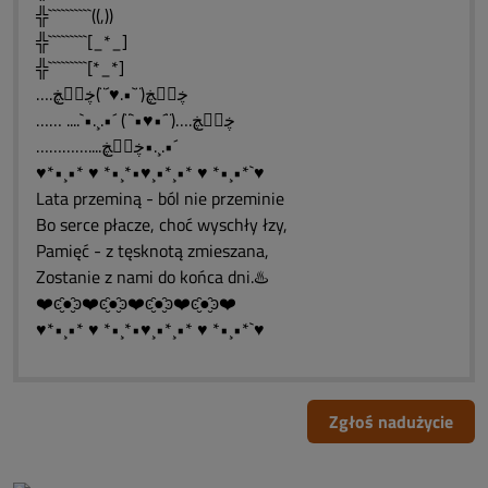
╬``````````((,))
╬`````````[_*_]
╬`````````[*_*]
….ڿڰۣڿ(¨`•.♥´¨)ڿڰۣڿ
…… ....`•.¸.•´ (¨`•♥•´¨)….ڿڰۣڿ
…………....ڿڰۣڿ•.¸.•´
♥*•¸•* ♥ *•¸*•♥¸•*¸•* ♥ *•¸•*`♥
Lata przeminą - ból nie przeminie
Bo serce płacze, choć wyschły łzy,
Pamięć - z tęsknotą zmieszana,
Zostanie z nami do końca dni.♨️
❤️ͼ̮̑●̮̑ͽ❤️ͼ̮̑●̮̑ͽ❤️ͼ̮̑●̮̑ͽ❤️ͼ̮̑●̮̑ͽ❤️
♥*•¸•* ♥ *•¸*•♥¸•*¸•* ♥ *•¸•*`♥
Zgłoś nadużycie