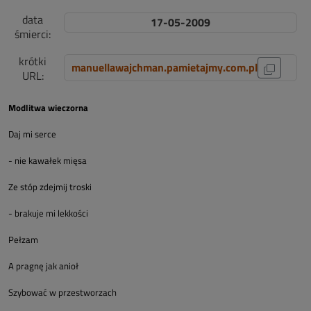
data
17-05-2009
śmierci:
krótki
manuellawajchman.pamietajmy.com.pl
URL:
Modlitwa wieczorna
Daj mi serce
- nie kawałek mięsa
Ze stóp zdejmij troski
- brakuje mi lekkości
Pełzam
A pragnę jak anioł
Szybować w przestworzach