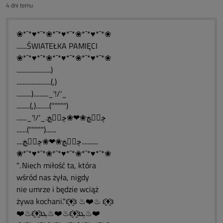
4 dni temu
❀*¯*♥*¯*❀*¯*♥*¯*❀*¯*♥*¯*❀
.......ŚWIATEŁKA PAMIĘCI
❀*¯*♥*¯*❀*¯*♥*¯*❀*¯*♥*¯*❀
.......................)
.......................(,)
..........).........._'!/'_
.........(,).........(""""")
......._'!/'_.ڿڰۣڿ❀❤❀ڿڰۣڿ
.......(""""").......
....ڿڰۣڿ❀❤❀ڿڰۣڿ...........
❀*¯*♥*¯*❀*¯*♥*¯*❀*¯*♥*¯*❀
". Niech miłość ta, która
wśród nas żyła, nigdy
nie umrze i będzie wciąż
żywa kochani."ԑ̮̑♦̮̑ɜ ♨❤️♨ ԑ̮̑♦̮̑ɜ
❤️♨ԑ̮̑♦̮̑ɜܓ♨❤️♨ԑ̮̑♦̮̑ɜܓ♨❤️