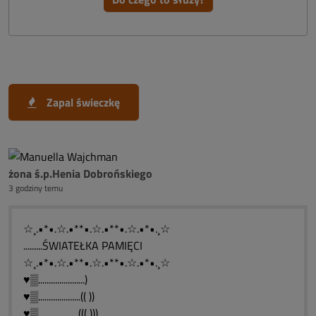
Zapal świeczkę
żona ś.p.Henia Dobrońskiego
3 godziny temu
☆¸.•*•.☆.•**•.☆.•**•.☆.•*•.¸☆
.........ŚWIATEŁKA PAMIĘCI
☆¸.•*•.☆.•**•.☆.•**•.☆.•*•.¸☆
♥▒......................)
♥▒....................(( ))
♥▒...................(((,)))