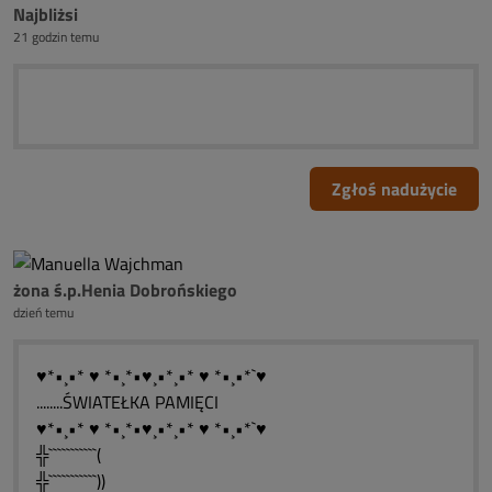
Najbliżsi
21 godzin temu
Zgłoś nadużycie
żona ś.p.Henia Dobrońskiego
dzień temu
♥*•¸•* ♥ *•¸*•♥¸•*¸•* ♥ *•¸•*`♥
........ŚWIATEŁKA PAMIĘCI
♥*•¸•* ♥ *•¸*•♥¸•*¸•* ♥ *•¸•*`♥
╬```````````(
╬```````````))