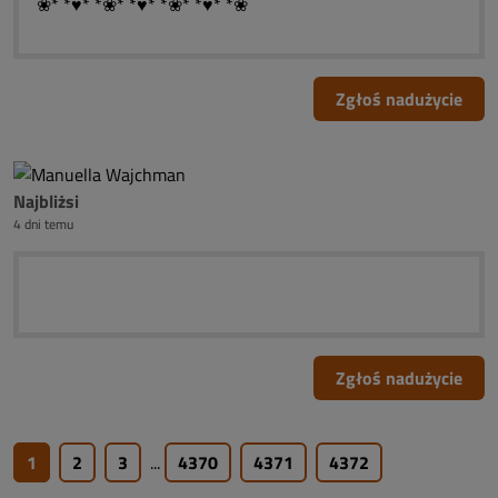
❀*¯*♥*¯*❀*¯*♥*¯*❀*¯*♥*¯*❀
Zgłoś nadużycie
Najbliżsi
4 dni temu
Zgłoś nadużycie
1
2
3
...
4370
4371
4372