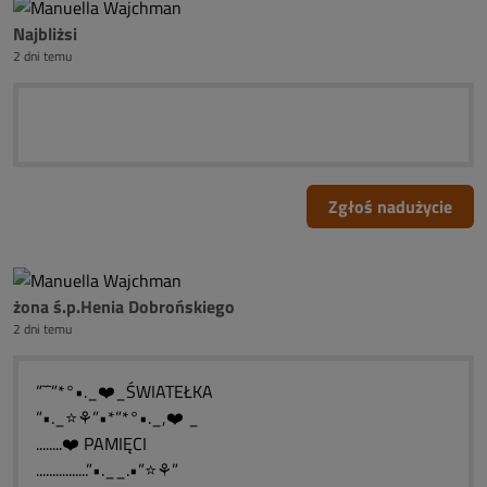
Najbliżsi
2 dni temu
Zgłoś nadużycie
żona ś.p.Henia Dobrońskiego
2 dni temu
”˜˜”*°•._❤️_ŚWIATEŁKA
”•._⭐⚘”•*”*°•._,❤️ _
........❤️ PAMIĘCI
................”•.__.•”⭐⚘”