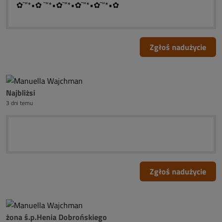
✿˜”*•✿ ˜”*•✿˜”*•✿˜”*•✿˜”*•✿
Zgłoś nadużycie
Najbliżsi
3 dni temu
Zgłoś nadużycie
żona ś.p.Henia Dobrońskiego