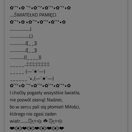
✿˜”*•✿ ˜”*•✿˜”*•✿˜”*•✿˜”*•✿
.....ŚWIATEŁKO PAMIĘCI
✿˜”*•✿ •✿˜”*•✿˜”*•✿˜”*•✿
.......................)
......................(,)
..................([__])
..................([__])
................{(____)}
_____..⑄⑄⑄⑄⑄⑄⑄⑄
_____ (—`★´—)
______ `•.,(—`★´—)
✿˜”*•✿ ˜”*•✿˜”*•✿˜”*•✿˜”*•✿
I choćby pogasły wszystkie światła,
nie pozwól zasnąć Nadziei,
bo w sercu pali się płomień Miłości,
którego nie zgasi żaden
wiatr.........ะ̭̌«̭⭐»̭̌ะ ☘️ ะ̭̌«̭⭐»̭̌ะ
❤️ͼ̮̑●̮̑ͽ❤️ͼ̮̑●̮̑ͽ❤️ͼ̮̑●̮̑ͽ❤️ͼ̮̑●̮̑ͽ❤️