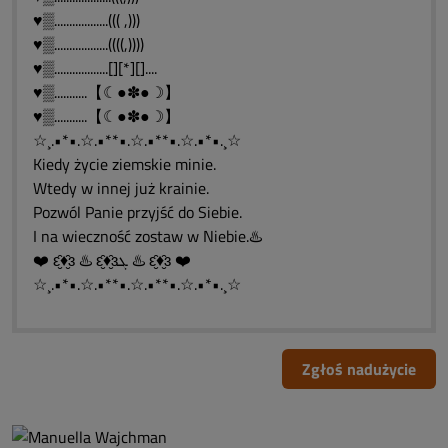
♥▒..................((( ,)))
♥▒..................((((,))))
♥▒..................[][*][]....
♥▒...........【☾●✽●☽】
♥▒...........【☾●✽●☽】
☆¸.•*•.☆.•**•.☆.•**•.☆.•*•.¸☆
Kiedy życie ziemskie minie.
Wtedy w innej już krainie.
Pozwól Panie przyjść do Siebie.
I na wieczność zostaw w Niebie.♨️
❤️ ԑ̮̑♦̮̑ɜ ♨️ ԑ̮̑♦̮̑ɜܓ ♨️ ԑ̮̑♦̮̑ɜ ❤️
☆¸.•*•.☆.•**•.☆.•**•.☆.•*•.¸☆
Zgłoś nadużycie