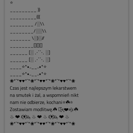
⭐
_________ ))
_________(((
________ /░\\
________/░░\\
_______ \░)░//
________[][][]
______ [░ ⋰⋱ ░]
______ [░ ⋰⋱ ░]
____⭐*•..__..•*⭐
____⭐*•..__..•*⭐
❀*¯*♥♥*¯*❀*¯*♥♥*¯*❀*¯*♥♥*¯*❀
Czas jest najlepszym lekarstwem
na smutek i żal, a wspomnień nikt
nam nie odbierze, kochani⭐☘️⭐
Zostawiam modlitwę.☘️ ะ̭̌«̭❤️»̭̌ะ☘️
♨ ❤️ ԑ̮̑♦̮̑ɜܓ ♨ ❤️ ♨ ԑ̮̑♦̮̑ɜܓ ❤️ ♨
❀*¯*♥♥*¯*❀*¯*♥♥*¯*❀*¯*♥♥*¯*❀