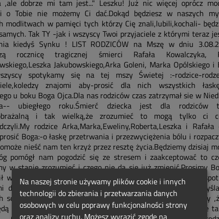
 ,ale dobrze mi tam jest..." Leszku! Już nic więcej oprócz mod
i o Tobie nie możemy Ci dać.Dokąd będziesz w naszych my
h modlitwach w pamięci tych którzy Cię znali,lubili,kochali- będz
samych. Tak TY -jak i wszyscy Twoi przyjaciele z którymi teraz je
ania kiedyś Synku ! LIST RODZICÓW na Mszę w dniu 3.08
szą rocznicę tragicznej śmierci Rafała Kowalczyka, R
owskiego,Leszka Jakubowskiego,Arka Goleni, Marka Opólskiego i 
szyscy spotykamy się na tej mszy Świetej :-rodzice-rodz
ciele,koledzy znajomi aby-prosić dla nich wszystkich łask
ego u boku Boga Ojca.Dla nas rodziców czas zatrzymał sie w Nied
nia-- ubiegłego roku.Śmierć dziecka jest dla rodziców t
obrażalną i tak wielką,że zrozumieć to mogą tylko ci 
dczyli.My rodzice Arka,Marka,Eweliny,Roberta,Leszka i Rafała
 prosić Boga:-o łaskę przetrwania i przezwyciężenia bólu i rozpacz
pomoże nieść nam ten krzyż przez resztę życia.Będziemy dzisiaj mo
óg pomógł nam pogodzić się ze stresem i zaakceptować to cz
my w stanie zrozumieć i czego nie da się już zmienić.Prosimy B
ł w nas wiarę w to, że z każdym dniem zbliżamy się do spot
Na naszej stronie używamy plików cookie i innych
i dziećmi,które choć odeszły- to pozostaną w naszych myśl
technologii do zbierania i przetwarzania danych
h sercach i których kochać nigdy nie przestaniemy.Wierzymy ,ż
osobowych w celu poprawy funkcjonalności strony
dą się opiekować swoimi rodzicami -chociaż przecież " to nie t
oraz analizy ruchu. Możesz wyrazić zgodę na
" .Chcemy też prosić o to ,aby rodze