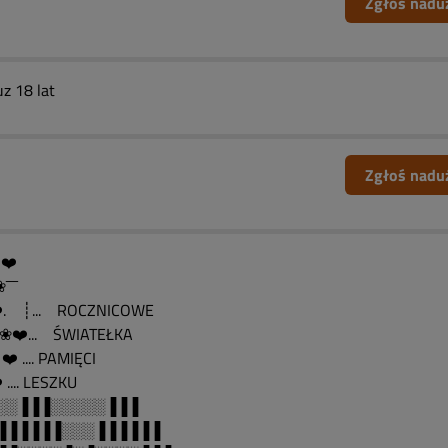
Zgłoś nadu
uz 18 lat
Zgłoś nadu
️ ❤️
❀¯¯¯
️. ┊... ROCZNICOWE
❤️... ŚWIATEŁKA
️ .... PAMIĘCI
 .... LESZKU
░░▐▐▐░░░░░▐▐▐
▐▐▐▐▐▐░░░▐▐▐▐▐▐