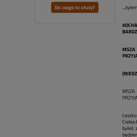
Do czego to służy?
...żył
KOCHA
BARDZO
MSZA 
PRZYJ
(NIEDZ
MSZA 
PRZYJ
Leszku
Ciebie
byłeś 
będzie