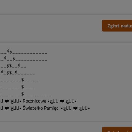
Zgłoś nadu
___$$____________
__$__$___________
$__$$__$__
_$_$$_$______
$_______$_____
$_______$____
$_______$_________
•ڰۣڿ ❤️ ڰۣڿ• Rocznicowe •ڰۣڿ ❤️ ڰۣڿ•
•ڰۣڿ ❤️ ڰۣڿ• Światełko Pamięci •ڰۣڿ ❤️ ڰۣڿ•