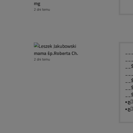
mg
2 dni temu
__
mama śp.Roberta Ch.
__
2 dni temu
__
__
__
__
__