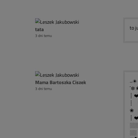
to j
tata
3 dni temu
...☀
Mama Bartoszka Ciszek
¯❄️ 
3 dni temu
┊ ❤
┊ ❀
❀ ❤
┊ ❤️
░░
░░