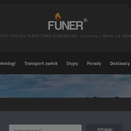
krologi
Transport zwłok
Stypy
Porady
Dostawcy