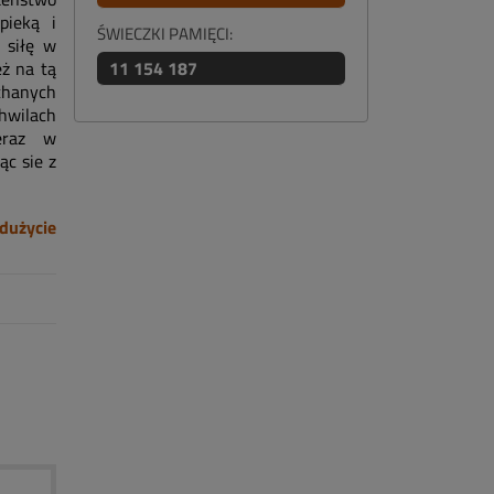
pieką i
ŚWIECZKI PAMIĘCI:
 siłę w
eż na tą
11 154 187
ochanych
chwilach
eraz w
ąc sie z
dużycie