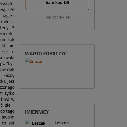
Sam kod QR
rtwień i
yjaciół
nagle i
Ilość pobrań:
39
 radości
Wtedy -3
cieczki.
 nie tak
ikt nie
 się to
WARTO ZOBACZYĆ
 pozwala
?.. "być
żne?Jak
i każdy
ka jest
aszonego
m tylko
ęśliwi w
ć się i
 do tego
IMIENNICY
ć swoim
Leszek
 to jest