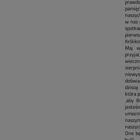
prawda
pamięc
naszyc
w nas 
spotk
pierw
Królik
Maj w
przyja
wieczn
sierp
niewy
doświa
dzisiaj
która 
,aby B
jesteś
umocni
naszym
naszyc
One bę
być