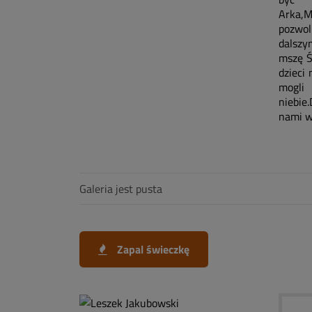
Arka,M
pozwol
dalszy
mszę Ś
dzieci 
mogli
niebie
nami w 
Galeria jest pusta
Zapal świeczkę