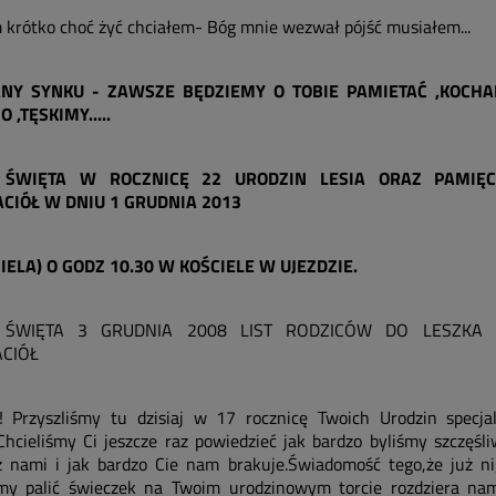
em krótko choć żyć chciałem- Bóg mnie wezwał pójść musiałem...
NY SYNKU - ZAWSZE BĘDZIEMY O TOBIE PAMIETAĆ ,KOCHA
 ,TĘSKIMY.....
ŚWIĘTA W ROCZNICĘ 22 URODZIN LESIA ORAZ PAMIĘC
ACIÓŁ W DNIU 1 GRUDNIA 2013
IELA) O GODZ 10.30 W KOŚCIELE W UJEZDZIE.
ŚWIĘTA 3 GRUDNIA 2008 LIST RODZICÓW DO LESZKA 
ACIÓŁ
! Przyszliśmy tu dzisiaj w 17 rocznicę Twoich Urodzin specjal
.Chcieliśmy Ci jeszcze raz powiedzieć jak bardzo byliśmy szczęśli
z nami i jak bardzo Cie nam brakuje.Świadomość tego,że już ni
my palić świeczek na Twoim urodzinowym torcie rozdziera nam