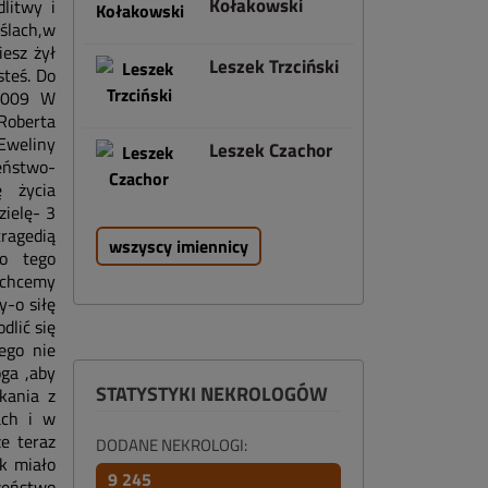
Kołakowski
litwy i
ślach,w
iesz żył
Leszek Trzciński
steś. Do
.2009 W
oberta
Eweliny
Leszek Czachor
eństwo-
ę życia
zielę- 3
ragedią
wszyscy imiennicy
co tego
 chcemy
y-o siłę
dlić się
ego nie
oga ,aby
STATYSTYKI NEKROLOGÓW
kania z
ach i w
e teraz
DODANE NEKROLOGI:
ak miało
9 245
ństwo