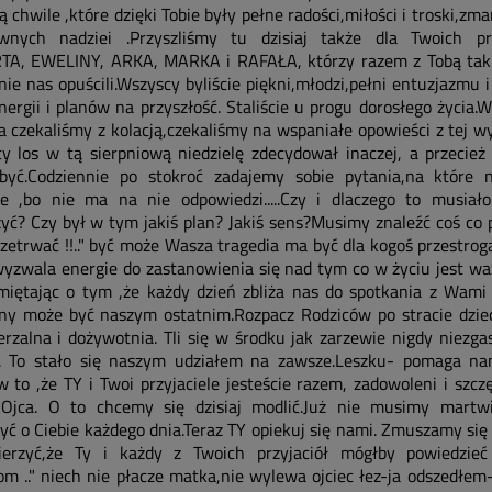
 chwile ,które dzięki Tobie były pełne radości,miłości i troski,zma
wnych nadziei .Przyszliśmy tu dzisiaj także dla Twoich prz
A, EWELINY, ARKA, MARKA i RAFAŁA, którzy razem z Tobą tak 
nie nas opuścili.Wszyscy byliście piękni,młodzi,pełni entuzjazmu i
nergii i planów na przyszłość. Staliście u progu dorosłego życia.
a czekaliśmy z kolacją,czekaliśmy na wspaniałe opowieści z tej wy
ty los w tą sierpniową niedzielę zdecydował inaczej, a przecież
być.Codziennie po stokroć zadajemy sobie pytania,na które n
e ,bo nie ma na nie odpowiedzi.....Czy i dlaczego to musiało
yć? Czy był w tym jakiś plan? Jakiś sens?Musimy znaleźć coś co
zetrwać !!.." być może Wasza tragedia ma być dla kogoś przestrogą
yzwala energie do zastanowienia się nad tym co w życiu jest wa
miętając o tym ,że każdy dzień zbliża nas do spotkania z Wami 
ny może być naszym ostatnim.Rozpacz Rodziców po stracie dziec
erzalna i dożywotnia. Tli się w środku jak zarzewie nigdy niezg
. To stało się naszym udziałem na zawsze.Leszku- pomaga na
w to ,że TY i Twoi przyjaciele jesteście razem, zadowoleni i szcz
jca. O to chcemy się dzisiaj modlić.Już nie musimy martwi
zyć o Ciebie każdego dnia.Teraz TY opiekuj się nami. Zmuszamy się
erzyć,że Ty i każdy z Twoich przyjaciół mógłby powiedzie
om .." niech nie płacze matka,nie wylewa ojciec łez-ja odszedłem-