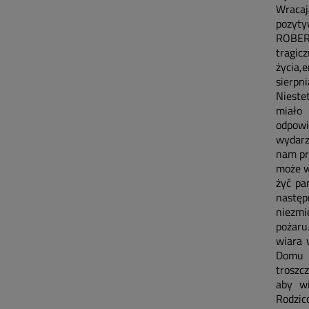
Wracają
pozyty
ROBERT
tragicz
życia,e
sierpni
Nieste
miało 
odpowi
wydarz
nam pr
może w
żyć pa
następ
niezmi
pożaru
wiara 
Domu O
troszc
aby wi
Rodzic