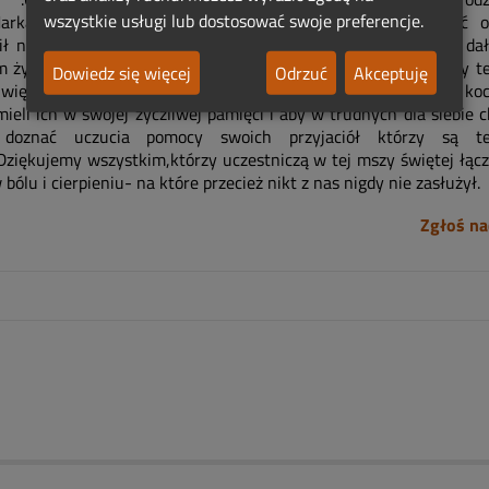
wszystkie usługi lub dostosować swoje preferencje.
arka,Eweliny,Rafała,Roberta i Leszka Bóg zechciał otoczyć o
ił nam cieszyć się nimi do końca naszych dni,a im samym dał
m życiu -bez ukochanego brata i ukochanej siostry.Przyszliśmy t
Dowiedz się więcej
Odrzuć
Akceptuję
więtą, aby prosić Boga o to, by przyjaciele i koledzy naszych k
mieli ich w swojej życzliwej pamięci i aby w trudnych dla siebie 
 doznać uczucia pomocy swoich przyjaciół którzy są t
.Dziękujemy wszystkim,którzy uczestniczą w tej mszy świętej łącz
bólu i cierpieniu- na które przecież nikt z nas nigdy nie zasłużył.
Zgłoś na