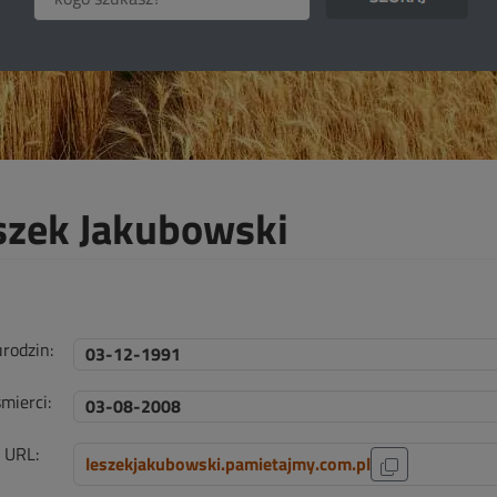
szek Jakubowski
urodzin:
03-12-1991
mierci:
03-08-2008
i URL:
leszekjakubowski.pamietajmy.com.pl