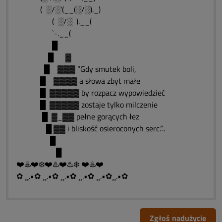
( ░/░’(__(░/░)._)
( ░/░ ).__(
`-.__(
█
█ ▓
█ ▓▓▓ “Gdy smutek boli,
█ ▓▓▓▓ a słowa zbyt małe
█ ▓▓▓▓▓ by rozpacz wypowiedzieć
█ ▓▓▓▓▓ zostaje tylko milczenie
█ ▓_▓▓ pełne gorących łez
█ ▓▓ i bliskość osieroconych serc.“..
█
█
❤️♨️❤️❄️❤️♨️❤️♨️❄️ ❤️♨️❤️
✿ ¸¸.•✿ ¸¸.•✿ ¸¸.•✿ ¸¸.•✿ ¸¸.•✿¸¸.•✿
Zgłoś nadużycie