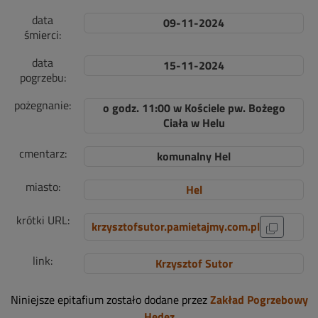
data
09-11-2024
śmierci:
data
15-11-2024
pogrzebu:
pożegnanie:
o godz. 11:00 w Kościele pw. Bożego
Ciała w Helu
cmentarz:
komunalny Hel
miasto:
Hel
krótki URL:
krzysztofsutor.pamietajmy.com.pl
link:
Krzysztof Sutor
Niniejsze epitafium zostało dodane przez
Zakład Pogrzebowy
Hedez