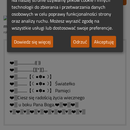
technologii do zbierania i przetwarzania danych
osobowych w celu poprawy funkcjonalności strony
oraz analizy ruchu. Możesz wyrazić zgodę na
mama śp.Roberta Ch.
wszystkie usługi lub dostosować swoje preferencje.
rok temu
Dowiedz się więcej
Odrzuć
Akceptuję
W Dniu pogrzebu
❤️▒....................(( ))
❤️▒..................[][*][]....
❤️▒...........【☾●✽●☽】
❤️▒...........【☾●✽●☽】 Światełko
❤️▒...........【☾●✽●☽】 Pamięci
❤️▒Ciesz się radością życia wiecznego
❤️▒ u boku Pana Boga.❤️▒❤️▒❤️▒
♥▒❤️▒♥▒❤️▒♥▒❤️▒♥▒❤️▒♥▒❤️▒♥▒