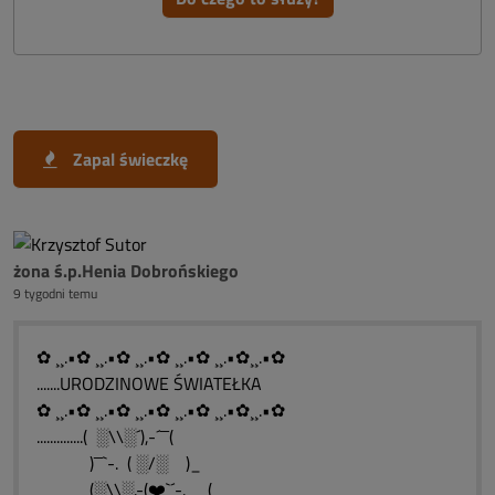
Zapal świeczkę
żona ś.p.Henia Dobrońskiego
9 tygodni temu
✿ ¸¸.•✿ ¸¸.•✿ ¸¸.•✿ ¸¸.•✿ ¸¸.•✿¸¸.•✿
.......URODZINOWE ŚWIATEŁKA
✿ ¸¸.•✿ ¸¸.•✿ ¸¸.•✿ ¸¸.•✿ ¸¸.•✿¸¸.•✿
..............( ░\\░´),-´¯¯(
)¯¯`-. ( ░/░ )_
(░\\░.-(❤️`´-.__(