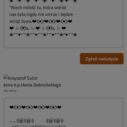
❀*¯*♥*¯*❀*¯*♥*¯*❀*¯*♥*¯*❀*♥*¯*❀
"Niech miłość ta, która wśród
nas żyła,nigdy nie umrze i będzie
wciąż żywa.❤️ͼ̮̑●̮̑ͽ❤️ͼ̮̑●̮̑ͽ❤️ͼ̮̑●̮̑ͽ❤️
❤️ ♨ ԑ̮̑♦̮̑ɜܓ ♨ ❤️ ♨ ԑ̮̑♦̮̑ɜܓ ♨ ❤️
❀*¯*♥*¯*❀*¯*♥*¯*❀*¯*♥*¯*❀*♥*¯*❀
Zgłoś nadużycie
żona ś.p.Henia Dobrońskiego
rok temu
❤️ͼ̮̑●̮̑ͽ❤️ͼ̮̑●̮̑ͽ❤️ͼ̮̑●̮̑ͽ❤️ͼ̮̑●̮̑ͽ❤️
........۩இ۩இ۩ ۩இ۩இ۩