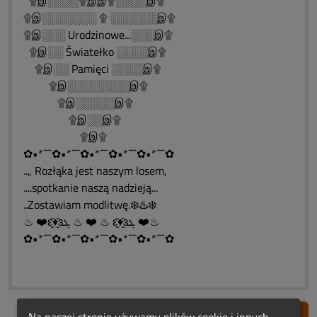
۩இ░░░░۩இஇ۩░░░░இ۩
۩இ░░░░░░░ ۩ ░░░░░░இ۩
۩இ░░░ Urodzinowe...░░░இ۩
۩இ░░ Światełko ░░░░இ۩
۩இ░░ Pamięci ░░░░இ۩
۩இ░░░░░░░░இ۩
۩இ░░░░░இ۩
۩இ░░இ۩
۩இ۩
✿•*´¯`✿•*´¯`✿•*´¯`✿•*´¯`✿•*´¯`✿
..„ Rozłąka jest naszym losem,
....spotkanie naszą nadzieją...
..Zostawiam modlitwę.❄️♨️❄️
♨ ❤️ԑ̮̑♦̮̑ɜܓ ♨ ❤️ ♨ ԑ̮̑♦̮̑ɜܓ ❤️♨
✿•*´¯`✿•*´¯`✿•*´¯`✿•*´¯`✿•*´¯`✿
Zgłoś nadużycie
Na naszej stronie używamy plików cookie i innych