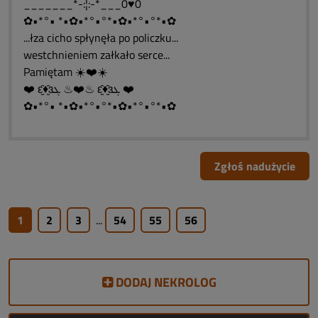
_______*-:¦:-*___0♥0
✿•*°• *•✿•*°•°*•✿•*°•°*•✿
...łza cicho spłynęła po policzku...
westchnieniem załkało serce...
Pamiętam ☀️❤️☀️
❤️ ԑ̮̑♦̮̑ɜܓ ♨❤️♨ ԑ̮̑♦̮̑ɜܓ ❤️
✿•*°• *•✿•*°•°*•✿•*°•°*•✿
Zgłoś nadużycie
1
2
3
...
54
55
56
DODAJ NEKROLOG