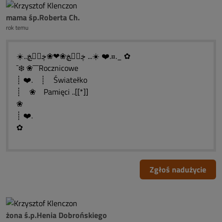
mama śp.Roberta Ch.
rok temu
☀️..ڿڰۣڿ❀❤❀ڿڰۣڿ ...☀️ ❤️.¤._ ✿
¯❄️ ❀¯¯¯Rocznicowe
┊ ❤️. ┊ Światełko
┊ ❀ Pamięci ..[[*]]
❀
┊ ❤️.
✿
Zgłoś nadużycie
żona ś.p.Henia Dobrońskiego