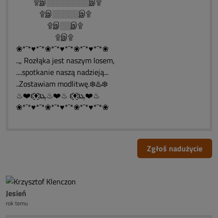
۩இ░░░░░░░░இ۩
۩இ░░░░░இ۩
۩இ░░இ۩
۩இ۩
❀*¯*♥*¯*❀*¯*♥*¯*❀*¯*♥*¯*❀
..„ Rozłąka jest naszym losem,
....spotkanie naszą nadzieją...
..Zostawiam modlitwę.❄️♨️❄️
♨❤️ԑ̮̑♦̮̑ɜܓ♨❤️♨ ԑ̮̑♦̮̑ɜܓ❤️♨
❀*¯*♥*¯*❀*¯*♥*¯*❀*¯*♥*¯*❀
Zgłoś nadużycie
Jesień
rok temu