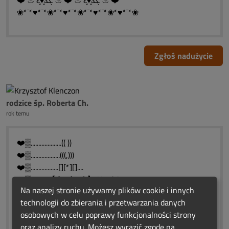
❤️ ♨ ԑ̮̑♦̮̑ɜܓ ♨ ❤️ ♨ ԑ̮̑♦̮̑ɜܓ ♨ ❤️
❀*¯*♥*¯*❀*¯*♥*¯*❀*¯*♥*¯*❀*♥*¯*❀
Zgłoś nadużycie
rodzice śp. Roberta Ch.
rok temu
❤️▒....................(( ))
❤️▒...................(((,)))
❤️▒..................[][*][]....
❤️▒...........【☾●✽●☽】 Urodzinowe
Na naszej stronie używamy plików cookie i innych
❤️▒...........【☾●✽●☽】 Światełko
technologii do zbierania i przetwarzania danych
❤️▒...........【☾●✽●☽】 Pamięci
osobowych w celu poprawy funkcjonalności strony
❤️▒...........【☾●✽●☽】14 - 01 - 2025.r
oraz analizy ruchu. Możesz wyrazić zgodę na
❤️▒♥▒♥▒♥▒♥▒♥▒❤️▒♥▒♥▒♥▒♥▒♥▒❤️