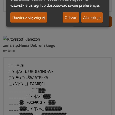
wszystkie usługi lub dostosować swoje preferencje.
Dowiedz się więcej
Odrzuć
Akceptuję
Zgłoś nadużycie
żona ś.p.Henia Dobrońskiego
rok temu
(¯`:´¯).☀.☀
(¯ `•.\|/.•´¯)...URODZINOWE
(¯ `•.❤.•´¯)....ŚWIATEŁKA
(_.•´/|\`•._) .PAMIĘCI
_________(¯`:´¯)▓▓)
_______(¯ `•.\|/.•´¯)▓▓)
____(▓(¯ `•.⋐(❤️)⋑.•´¯)▓▓)
____(▓▓(_.•´/|\`•._)▓▓▓▓▓)
____(▓▓▓▓(_.:._)▓▓▓▓▓▓▓▓)