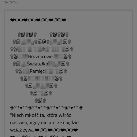
rok temu
❤️ͼ̮̑●̮̑ͽ❤️ͼ̮̑●̮̑ͽ❤️ͼ̮̑●̮̑ͽ❤️ͼ̮̑●̮̑ͽ❤️
۩இ۩இ۩ ۩இ۩இ۩
۩இ░░░░۩இஇ۩░░░░இ۩
۩இ░░░░░░░۩░░░░░░இ۩
۩இ░░░Rocznicowe.░░░இ۩
۩இ░░Światełko░░░░இ۩
۩இ░░Pamięci░░░░இ۩
۩இ░░░░░░░░இ۩
۩இ░░░░░இ۩
۩இ░░இ۩
۩இ۩
❀*¯*♥*¯*❀*¯*♥*¯*❀*¯*♥*¯*❀*♥*¯*❀
"Niech miłość ta, która wśród
nas żyła,nigdy nie umrze i będzie
wciąż żywa.❤️ͼ̮̑●̮̑ͽ❤️ͼ̮̑●̮̑ͽ❤️ͼ̮̑●̮̑ͽ❤️