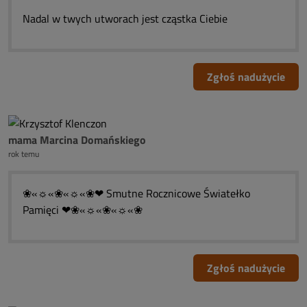
Nadal w twych utworach jest cząstka Ciebie
Zgłoś nadużycie
mama Marcina Domańskiego
rok temu
❀«☼«❀«☼«❀❤ Smutne Rocznicowe Światełko
Pamięci ❤❀«☼«❀«☼«❀
Zgłoś nadużycie