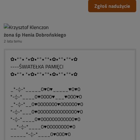
Zgłoś nadużycie
żona śp Henia Dobrońskiego
2 lata temu
✿•*°• *•✿•*°•°*•✿•*°•°*•✿
----ŚWIATEŁKA PAMIĘCI
✿•*°• *•✿•*°•°*•✿•*°•°*•✿
_*-:¦:-*_____0♥0♥_____♥0♥0
*-:¦:-*____0♥0000♥___♥000♥0
_*-:¦:-*__0♥0000000♥000000♥0
*-:¦:-*___0♥00000000000000♥0
*-:¦:-*____0♥000000000000♥0
__*-:¦:-*____0♥00000000♥0
_____*-:¦:-*____0♥000♥0