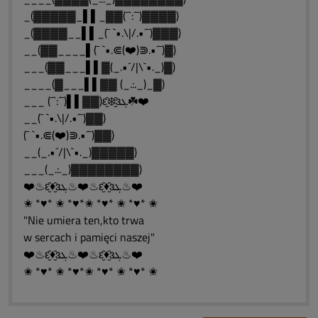
_(▓▓▓▓▓_▌▌_▓▓(¯`:´¯)▓▓▓▓)
_(▓▓▓▓__▌▌_(¯ `•.\|/.•´¯)▓▓▓)
__(▓▓____▌(¯ `•.⋐(❤️)⋑.•´¯)▓)
___(▓▓___▌▌▓(_.•´/|\`•._)▓)
____(▓___▌▌▓▓ (_.:._)_▓)
___ (¯`:´¯)▌▌▓▓)ԑ̮̑❄️̮̑ɜܓ☘️❤️
__(¯ `•.\|/.•´¯)▓▓)
(¯ `•.⋐(❤️)⋑.•´¯)▓▓)
__(_.•´/|\`•._)▓▓▓▓▓)
___(_.:._)▓▓▓▓▓▓▓▓)
❤️♨ԑ̮̑♦̮̑ɜܓ♨❤️♨ԑ̮̑♦̮̑ɜܓ♨❤️
✬ *♥* ✬ *♥*✬ *♥* ✬ *♥* ✬
"Nie umiera ten,kto trwa
w sercach i pamięci naszej"
❤️♨ԑ̮̑♦̮̑ɜܓ♨❤️♨ԑ̮̑♦̮̑ɜܓ♨❤️
✬ *♥* ✬ *♥*✬ *♥* ✬ *♥* ✬