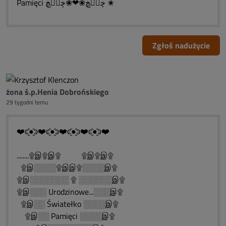
Pamięci ڿڰۣڿ❀❤❀ڿڰۣڿ ✬
Zgłoś nadużycie
żona ś.p.Henia Dobrońskiego
29 tygodni temu
❤️ͼ̮̑●̮̑ͽ❤️ͼ̮̑●̮̑ͽ❤️ͼ̮̑●̮̑ͽ❤️ͼ̮̑●̮̑ͽ❤️
........۩இ۩இ۩ ۩இ۩இ۩
۩இ░░░░۩இஇ۩░░░░இ۩
۩இ░░░░░░░ ۩ ░░░░░░இ۩
۩இ░░░ Urodzinowe...░░░இ۩
۩இ░░ Światełko ░░░░இ۩
۩இ░░ Pamięci ░░░░இ۩