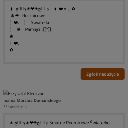
☀️..ڿڰۣڿ❀❤❀ڿڰۣڿ ...☀️ ❤️.¤._ ✿
¯❄️ ❀¯¯¯Rocznicowe
┊ ❤️. ┊ Światełko
┊ ❀ Pamięci ..[[*]]
❀
┊ ❤️.
✿
Zgłoś nadużycie
mama Marcina Domańskiego
17 tygodni temu
✬ ڿڰۣڿ❀❤❀ڿڰۣڿ Smutne Rocznicowe Światełko