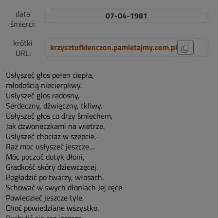
data
07-04-1981
śmierci:
krótki
krzysztofklenczon.pamietajmy.com.pl
URL:
Usłyszeć głos pełen ciepła,
młodością niecierpliwy.
Usłyszeć głos radosny,
Serdeczny, dźwięczny, tkliwy.
Usłyszeć głos co drży śmiechem,
Jak dzwoneczkami na wietrze.
Usłyszeć chociaż w szepcie.
Raz moc usłyszeć jeszcze…
Móc poczuć dotyk dłoni,
Gładkość skóry dziewczęcej.
Pogładzić po twarzy, włosach.
Schować w swych dłoniach Jej ręce.
Powiedzieć jeszcze tyle,
Choć powiedziane wszystko.