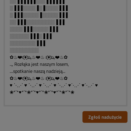
░░▐▐▐▐▐▐░░░▐▐▐▐▐▐
░▐▐▐░░░░▐░▐░░░░▐▐▐
░▐▐▐░░░░░▐░░░░░▐▐▐
░░▐▐▐░░░░░░░░░▐▐▐
░░░░▐▐▐░░░░░▐▐▐
░░░░░░▐▐▐░▐▐▐
░░░░░░░░▐▐▐
░░░░░░░░░
✿♨❤️ԑ̮̑♦̮̑ɜܓ♨❤️♨ ԑ̮̑♦̮̑ɜܓ❤️♨✿
..„ Rozłąka jest naszym losem,
....spotkanie naszą nadzieją...
✿♨❤️ԑ̮̑♦̮̑ɜܓ♨❤️♨ ԑ̮̑♦̮̑ɜܓ❤️♨✿
♥ ⋱⋰ ♥ ⋱⋰ ♥ ⋱⋰ ♥ ⋱⋰ ♥⋱⋰ ♥⋱⋰ ♥
❀*¯*♥*¯*❀*¯*♥*¯*❀*¯*♥*¯*❀*¯*❀
Zgłoś nadużycie