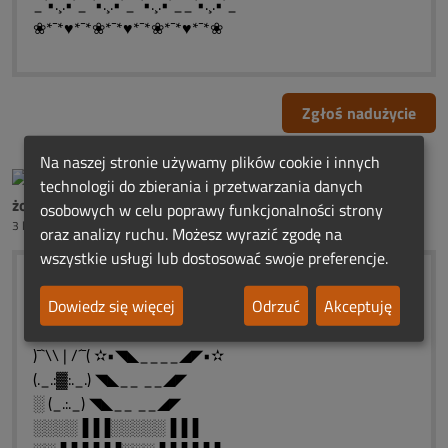
_`•.¸.•´_ `•.¸.•´_ `•.¸.•´__`•.¸.•´_
❀*¯*♥*¯*❀*¯*♥*¯*❀*¯*♥*¯*❀
Zgłoś nadużycie
Na naszej stronie używamy plików cookie i innych
technologii do zbierania i przetwarzania danych
żona Henryka Dobrońskiego
osobowych w celu poprawy funkcjonalności strony
3 lata temu
oraz analizy ruchu. Możesz wyrazić zgodę na
wszystkie usługi lub dostosować swoje preferencje.
░░░░)¯`\\ | /´¯(....ROCZNICOWE
Dowiedz się więcej
Odrzuć
Akceptuję
░░░░ (._.:▓:._.)....ŚWIATEŁKA
░░░░░ (_.:._).....PAMIĘCI
)¯`\\ | /´¯( ✫•◥◣____◢◤•✫
(._.:▓:._.) ◥◣__ __◢◤
░ (_.:._) ◥◣__ __◢◤
░░░░▐▐▐░░░░░▐▐▐