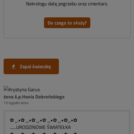
Nekrologu datę pogrzebu oraz cmentarz.
Do czego to służy?
Zapal świeczkę
żona ś.p.Henia Dobrońskiego
13 tygodni temu
✿ ¸¸.•✿ ¸¸.•✿ ¸¸.•✿ ¸¸.•✿ ¸¸.•✿¸¸.•✿
.......URODZINOWE ŚWIATEŁKA