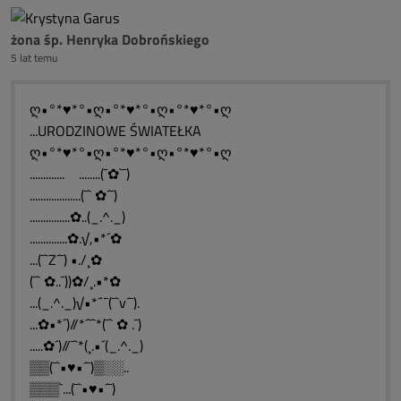
żona śp. Henryka Dobrońskiego
5 lat temu
ღ•°*♥*°•ღ•°*♥*°•ღ•°*♥*°•ღ
...URODZINOWE ŚWIATEŁKA
ღ•°*♥*°•ღ•°*♥*°•ღ•°*♥*°•ღ
............. ........(¯✿`¯)
...................(¯` ✿´¯)
...............✿..(_.^._)
..............✿.√,•*´✿
...(¯`Z´¯) •./¸✿
(¯` ✿..¯))✿/¸.•*✿
...(_.^._)√•*´¨¯(¯`v´¯).
...✿•*´)//*´¯`*(¯` ✿ .¯)
.....✿´)//¯`*(¸.•´(_.^._)
▒▒(¯`•♥•´¯)▒░░..
▒▒▒`...(¯`•♥•´¯)