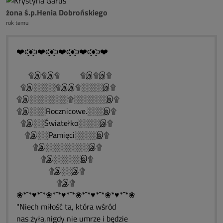
żona ś.p.Henia Dobrońskiego
rok temu
❤️ͼ̮̑●̮̑ͽ❤️ͼ̮̑●̮̑ͽ❤️ͼ̮̑●̮̑ͽ❤️ͼ̮̑●̮̑ͽ❤️
۩இ۩இ۩ ۩இ۩இ۩
۩இ░░░░۩இஇ۩░░░░இ۩
۩இ░░░░░░░۩░░░░░░இ۩
۩இ░░░Rocznicowe.░░░இ۩
۩இ░░Światełko░░░░இ۩
۩இ░░Pamięci░░░░இ۩
۩இ░░░░░░░░இ۩
۩இ░░░░░இ۩
۩இ░░இ۩
۩இ۩
❀*¯*♥*¯*❀*¯*♥*¯*❀*¯*♥*¯*❀*♥*¯*❀
"Niech miłość ta, która wśród
nas żyła,nigdy nie umrze i będzie