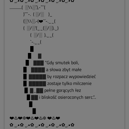
✿ ¸¸.•✿ ¸¸.•✿ ¸¸.•✿ ¸¸.•✿ ¸¸.•✿¸¸.•✿
..............( ░\\░´),-´¯¯(
)¯¯`-. ( ░/░ )_
(░\\░.-(❤️`´-.__(
( ░/░’(__(░/░)._)
( ░/░ ).__(
`-.__(
█
█ ▓
█ ▓▓▓ “Gdy smutek boli,
█ ▓▓▓▓ a słowa zbyt małe
█ ▓▓▓▓▓ by rozpacz wypowiedzieć
█ ▓▓▓▓▓ zostaje tylko milczenie
█ ▓_▓▓ pełne gorących łez
█ ▓▓ i bliskość osieroconych serc.“..
█
█
❤️♨️❤️❄️❤️♨️❤️♨️❄️ ❤️♨️❤️
✿ ¸¸.•✿ ¸¸.•✿ ¸¸.•✿ ¸¸.•✿ ¸¸.•✿¸¸.•✿