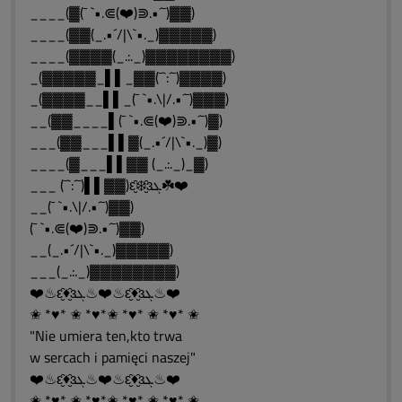
____(▓(¯ `•.⋐(❤️)⋑.•´¯)▓▓)
____(▓▓(_.•´/|\`•._)▓▓▓▓▓)
____(▓▓▓▓(_.:._)▓▓▓▓▓▓▓▓)
_(▓▓▓▓▓_▌▌_▓▓(¯`:´¯)▓▓▓▓)
_(▓▓▓▓__▌▌_(¯ `•.\|/.•´¯)▓▓▓)
__(▓▓____▌(¯ `•.⋐(❤️)⋑.•´¯)▓)
___(▓▓___▌▌▓(_.•´/|\`•._)▓)
____(▓___▌▌▓▓ (_.:._)_▓)
___ (¯`:´¯)▌▌▓▓)ԑ̮̑❄️̮̑ɜܓ☘️❤️
__(¯ `•.\|/.•´¯)▓▓)
(¯ `•.⋐(❤️)⋑.•´¯)▓▓)
__(_.•´/|\`•._)▓▓▓▓▓)
___(_.:._)▓▓▓▓▓▓▓▓)
❤️♨ԑ̮̑♦̮̑ɜܓ♨❤️♨ԑ̮̑♦̮̑ɜܓ♨❤️
✬ *♥* ✬ *♥*✬ *♥* ✬ *♥* ✬
"Nie umiera ten,kto trwa
w sercach i pamięci naszej"
❤️♨ԑ̮̑♦̮̑ɜܓ♨❤️♨ԑ̮̑♦̮̑ɜܓ♨❤️
✬ *♥* ✬ *♥*✬ *♥* ✬ *♥* ✬