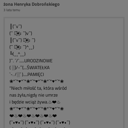
żona Henryka Dobrońskiego
3 lata temu
║(¯`v´¯)
(¯` ะ̭̌♦̭̌ะ ´¯)v´¯)
║(¯`v´¯) ะ̭̌♦̭̌ะ ´¯)
(¯` ะ̭̌♦̭̌ะ ´¯)^¸_)
╚(_¸^¸_)
)¯`. ´/`......URODZINOWE
( ░)/-´¯(....ŚWIATEŁKA
`-. /░´ ).....PAMIĘCI
❀*¯*♥*¯*❀*¯*♥*¯*❀*¯*♥*¯*❀
"Niech miłość ta, która wśród
nas żyła,nigdy nie umrze
i będzie wciąż żywa.♨❤️♨
❀*¯*♥*¯*❀*¯*♥*¯*❀*¯*♥*¯*❀
❤️♨❤️♨❤️♨❤️♨❤️♨❤️
(¯`•♥•´¯) (¯`•♥•´¯) (¯`•♥•´¯) (¯`•♥•´¯)