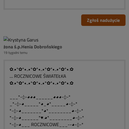
Zgłoś nadużycie
żona ś.p.Henia Dobrońskiego
19 tygodni temu
✿.•*✿*•..•*✿*•..•*✿*•..•*✿*•.✿
.... ROCZNICOWE ŚWIATEŁKA
✿.•*✿*•..•*✿*•..•*✿*•..•*✿*•.✿
___*-:¦:-◕◕◕______◕◕◕-:¦:-*
_*-:¦:-◕_____*◕_◕*_____◕-:¦:-*
*-:¦:-◕_______*◕*________◕-:¦:-*
*-:¦:-◕______*♥.◕*________◕-:¦:-*
*-:¦:-◕___ ROCZNICOWE___--◕-:¦:-*