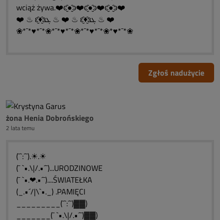
wciąż żywa.❤️ͼ̮̑●̮̑ͽ❤️ͼ̮̑●̮̑ͽ❤️ͼ̮̑●̮̑ͽ❤️
❤️ ♨ ԑ̮̑♦̮̑ɜܓ ♨ ❤️ ♨ ԑ̮̑♦̮̑ɜܓ ♨ ❤️
❀*¯*♥*¯*❀*¯*♥*¯*❀*¯*♥*¯*❀*♥*¯*❀
Zgłoś nadużycie
żona Henia Dobrońskiego
2 lata temu
(¯`:´¯).☀.☀
(¯ `•.\|/.•´¯)...URODZINOWE
(¯ `•.❤.•´¯)....ŚWIATEŁKA
(_.•´/|\`•._) .PAMIĘCI
_________(¯`:´¯)▓▓)
_______(¯ `•.\|/.•´¯)▓▓)