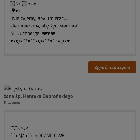
▒(¯v/¯)▒`•.,.•
(♥ّۣۜ♥)
"Nie żyjemy, aby umierać...
ale umieramy, aby żyć wiecznie"
M. Buchberge...❤️♥❤️
♥•ღ•°*♥*°•ღ•°*♥*°•ღ•♥
Zgłoś nadużycie
żona śp. Henryka Dobrońskiego
5 lat temu
(¯`:´¯).☀.☀
(¯ `•.\|/.•´¯)...ROCZNICOWE