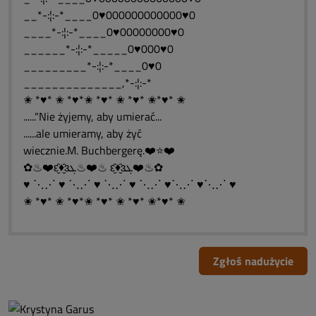
__*-:¦:-*____0♥000000000000♥0
____*-:¦:-*____0♥00000000♥0
______*-:¦:-*_____0♥000♥0
_________*-:¦:-*____0♥0
______________,*-:¦:-*
✬ *♥* ✬ *♥*✬ *♥* ✬ *♥* ✬*♥* ✬
......"Nie żyjemy, aby umierać...
......ale umieramy, aby żyć
wiecznie.M. Buchbergerę.❤️⭐❤️
✿♨❤️ԑ̮̑♦̮̑ɜܓ♨❤️♨ ԑ̮̑♦̮̑ɜܓ❤️♨✿
♥ ⋱⋰ ♥ ⋱⋰ ♥ ⋱⋰ ♥ ⋱⋰ ♥⋱⋰ ♥⋱⋰ ♥
✬ *♥* ✬ *♥*✬ *♥* ✬ *♥* ✬*♥* ✬
Zgłoś nadużycie