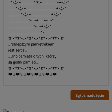
_*-:¦:-◕_____* ♥.◕______-◕-:¦:-*
___*-:¦:-◕____________◕-:¦:-*
_____*-:¦:-◕________◕-:¦:-*
________*-:¦:-◕__◕-:¦:-*
__________*-:¦:-◕-:¦:-*
_____________*-
✿.•*✿*•..•*✿*•..•*✿*•..•*✿*•.✿
...Najlepszym pamiętnikiem
jest serce...
...Ono pamięta o tych, którzy
są godni pamięci...
✿.•*✿*•..•*✿*•..•*✿*•..•*✿*•.✿
❤️♨❤️♨♨❤️♨❤️♨♨❤️♨❤️
Zgłoś nadużycie