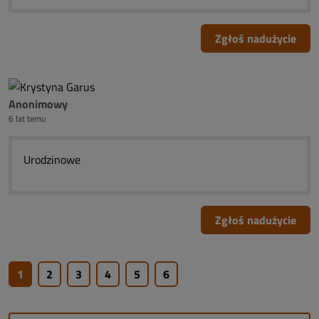
Zgłoś nadużycie
Anonimowy
6 lat temu
Urodzinowe
Zgłoś nadużycie
1
2
3
4
5
6