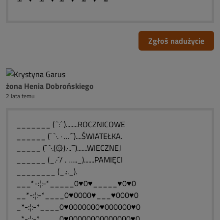
Zgłoś nadużycie
żona Henia Dobrońskiego
2 lata temu
_______ (¯`:´¯)........ROCZNICOWE
______ (¯ `·. · …´¯)....ŚWIATEŁKA.
_____ (¯ `·.(۞).·..´¯).......WIECZNEJ
______ (_.·´/ . ….._).......PAMIĘCI
________ (_.:._).
___*-:¦:-*_____0♥0♥_____♥0♥0
__*-:¦:-*____0♥0000♥___♥000♥0
_*-:¦:-*____0♥0000000♥000000♥0
_*-:¦:-*____0♥00000000000000♥0