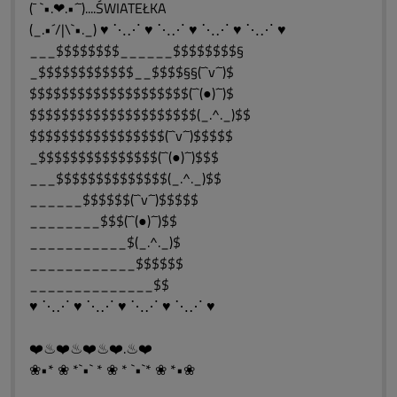
(¯ `•.❤.•´¯)....ŚWIATEŁKA
(_.•´/|\`•._) ♥ ⋱⋰ ♥ ⋱⋰ ♥ ⋱⋰ ♥ ⋱⋰ ♥
___$$$$$$$$______$$$$$$$$§
_$$$$$$$$$$$$__$$$$§§(¯`v´¯)$
$$$$$$$$$$$$$$$$$$$$(¯`(●)´¯)$
$$$$$$$$$$$$$$$$$$$$$(_.^._)$$
$$$$$$$$$$$$$$$$$(¯`v´¯)$$$$$
_$$$$$$$$$$$$$$$(¯`(●)´¯)$$$
___$$$$$$$$$$$$$$(_.^._)$$
______$$$$$$(¯`v´¯)$$$$$
________$$$(¯`(●)´¯)$$
___________$(_.^._)$
____________$$$$$$
______________$$
♥ ⋱⋰ ♥ ⋱⋰ ♥ ⋱⋰ ♥ ⋱⋰ ♥
❤️♨❤️♨❤️♨❤️.♨❤️
❀•* ❀ *`•` * ❀ * `•`* ❀ *•❀