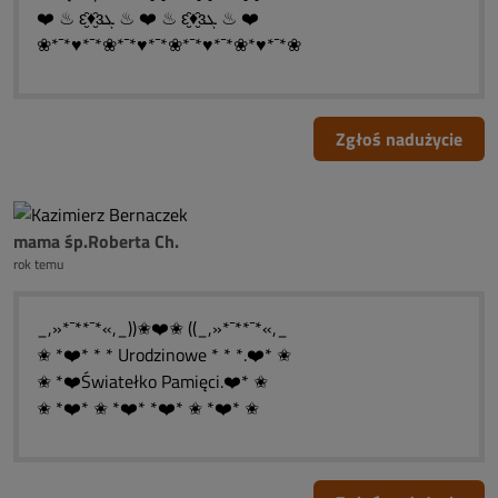
❤️ ♨ ԑ̮̑♦̮̑ɜܓ ♨ ❤️ ♨ ԑ̮̑♦̮̑ɜܓ ♨ ❤️
❀*¯*♥*¯*❀*¯*♥*¯*❀*¯*♥*¯*❀*♥*¯*❀
Zgłoś nadużycie
mama śp.Roberta Ch.
rok temu
_,»*¯**¯*«,_))✬❤️✬ ((_,»*¯**¯*«,_
✬ *❤️* * * Urodzinowe * * *.❤️* ✬
✬ *❤️Światełko Pamięci.❤️* ✬
✬ *❤️* ✬ *❤️* *❤️* ✬ *❤️* ✬