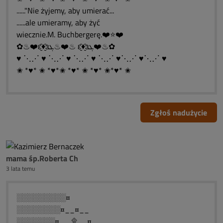
......"Nie żyjemy, aby umierać...
......ale umieramy, aby żyć
wiecznie.M. Buchbergerę.❤️⭐❤️
✿♨❤️ԑ̮̑♦̮̑ɜܓ♨❤️♨ ԑ̮̑♦̮̑ɜܓ❤️♨✿
♥ ⋱⋰ ♥ ⋱⋰ ♥ ⋱⋰ ♥ ⋱⋰ ♥⋱⋰ ♥⋱⋰ ♥
✬ *♥* ✬ *♥*✬ *♥* ✬ *♥* ✬*♥* ✬
Zgłoś nadużycie
mama śp.Roberta Ch
3 lata temu
░░░░░░░░░¤
░░░░░░░░¤__¤__
░░░░░░░¤__ ۩__¤