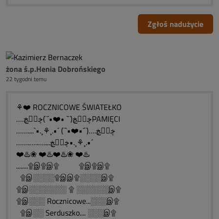
Zgłoś nadużycie
żona ś.p.Henia Dobrońskiego
22 tygodni temu
⚘❤️ ROCZNICOWE ŚWIATEŁKO
….ڿڰۣڿ(¨` •❤️•´¨)ڿڰۣڿPAMIĘCI
……....`•.¸⚘¸.•´ (¨`•❤️•´¨)….ڿڰۣڿ
…….…..…....ڿڰۣڿ•.¸⚘¸.•´
❤️♨️❀ ❤️♨️❤️♨️❀ ❤️♨️
........۩இ۩இ۩ ۩இ۩இ۩
۩இ░░░░۩இஇ۩░░░░இ۩
۩இ░░░░░░░ ۩ ░░░░░░இ۩
۩இ░░░ Rocznicowe...░░░இ۩
۩இ░░ Serduszko.... ░░░இ۩