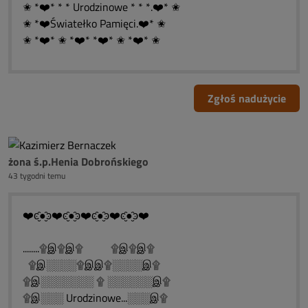
✬ *❤️* * * Urodzinowe * * *.❤️* ✬
✬ *❤️Światełko Pamięci.❤️* ✬
✬ *❤️* ✬ *❤️* *❤️* ✬ *❤️* ✬
Zgłoś nadużycie
żona ś.p.Henia Dobrońskiego
43 tygodni temu
❤️ͼ̮̑●̮̑ͽ❤️ͼ̮̑●̮̑ͽ❤️ͼ̮̑●̮̑ͽ❤️ͼ̮̑●̮̑ͽ❤️
........۩இ۩இ۩ ۩இ۩இ۩
۩இ░░░░۩இஇ۩░░░░இ۩
۩இ░░░░░░░ ۩ ░░░░░░இ۩
۩இ░░░ Urodzinowe...░░░இ۩