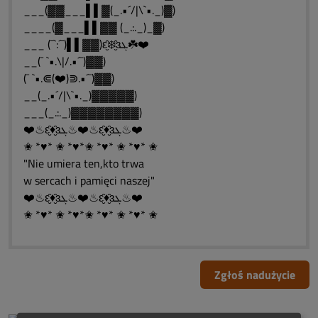
___(▓▓___▌▌▓(_.•´/|\`•._)▓)
____(▓___▌▌▓▓ (_.:._)_▓)
___ (¯`:´¯)▌▌▓▓)ԑ̮̑❄️̮̑ɜܓ☘️❤️
__(¯ `•.\|/.•´¯)▓▓)
(¯ `•.⋐(❤️)⋑.•´¯)▓▓)
__(_.•´/|\`•._)▓▓▓▓▓)
___(_.:._)▓▓▓▓▓▓▓▓)
❤️♨ԑ̮̑♦̮̑ɜܓ♨❤️♨ԑ̮̑♦̮̑ɜܓ♨❤️
✬ *♥* ✬ *♥*✬ *♥* ✬ *♥* ✬
"Nie umiera ten,kto trwa
w sercach i pamięci naszej"
❤️♨ԑ̮̑♦̮̑ɜܓ♨❤️♨ԑ̮̑♦̮̑ɜܓ♨❤️
✬ *♥* ✬ *♥*✬ *♥* ✬ *♥* ✬
Zgłoś nadużycie