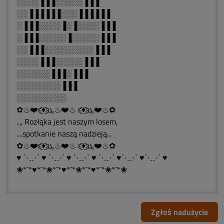
░░░░▐▐▐░░░░░▐▐▐
░░▐▐▐▐▐▐░░░▐▐▐▐▐▐
░▐▐▐░░░░▐░▐░░░░▐▐▐
░▐▐▐░░░░░▐░░░░░▐▐▐
░░▐▐▐░░░░░░░░░▐▐▐
░░░░▐▐▐░░░░░▐▐▐
░░░░░░▐▐▐░▐▐▐
░░░░░░░░▐▐▐
░░░░░░░░░
✿♨❤️ԑ̮̑♦̮̑ɜܓ♨❤️♨ ԑ̮̑♦̮̑ɜܓ❤️♨✿
..„ Rozłąka jest naszym losem,
....spotkanie naszą nadzieją...
✿♨❤️ԑ̮̑♦̮̑ɜܓ♨❤️♨ ԑ̮̑♦̮̑ɜܓ❤️♨✿
♥ ⋱⋰ ♥ ⋱⋰ ♥ ⋱⋰ ♥ ⋱⋰ ♥⋱⋰ ♥⋱⋰ ♥
❀*¯*♥*¯*❀*¯*♥*¯*❀*¯*♥*¯*❀*¯*❀
Zgłoś nadużycie