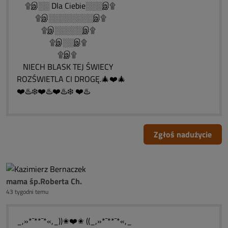
۩இ░░ Dla Ciebie░░░இ۩
۩இ░░░░░░░░இ۩
۩இ░░░░░இ۩
۩இ░░இ۩
۩இ۩
NIECH BLASK TEJ ŚWIECY
ROZŚWIETLA CI DROGĘ.🎄❤️🎄
❤️♨️❄️❤️♨️❤️♨️❄️ ❤️♨️
Zgłoś nadużycie
mama śp.Roberta Ch.
43 tygodni temu
_,»*¯**¯*«,_))✬❤️✬ ((_,»*¯**¯*«,_