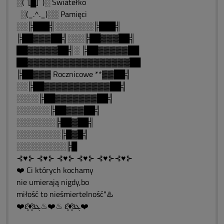
░(¯`[█]´¯)░ Światełko
░(_.^._)░░ Pamięci
░░╠███╣░░░░░░░╠███╣
╠██▓▓▓██╣░░░╠██▓▓▓██╣
██▓▓▓▓▓██╣░ ╠██▓▓▓▓▓██
██▓▓▓▓▓▓▓▓▓▓▓▓▓▓▓▓▓██
╠██▓▓▓ Rocznicowe **▓▓██╣
░░╠██▓▓▓▓▓▓▓▓▓▓▓██╣
░░░░╠██▓▓▓▓▓▓▓██╣
░░░░░░╠██▓▓▓██╣
░░░░░░░╠██▓██╣
░░░░░░░░╠█▓█╣
░░░░░░░░░╠█
⊰♥⊱ ⊰♥⊱ ⊰♥⊱ ⊰♥⊱ ⊰♥⊱⊰♥⊱
❤️ Ci których kochamy
nie umierają nigdy,bo
miłość to nieśmiertelność"♨️
❤️ԑ̮̑♦̮̑ɜܓ♨❤️♨ ԑ̮̑♦̮̑ɜܓ❤️