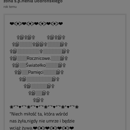
żona ś.p.Henia Dobrońskiego
rok temu
❤️ͼ̮̑●̮̑ͽ❤️ͼ̮̑●̮̑ͽ❤️ͼ̮̑●̮̑ͽ❤️ͼ̮̑●̮̑ͽ❤️
۩இ۩இ۩ ۩இ۩இ۩
۩இ░░░░۩இஇ۩░░░░இ۩
۩இ░░░░░░░۩░░░░░░இ۩
۩இ░░░Rocznicowe.░░░இ۩
۩இ░░Światełko░░░░இ۩
۩இ░░Pamięci░░░░இ۩
۩இ░░░░░░░░இ۩
۩இ░░░░░இ۩
۩இ░░இ۩
۩இ۩
❀*¯*♥*¯*❀*¯*♥*¯*❀*¯*♥*¯*❀*♥*¯*❀
"Niech miłość ta, która wśród
nas żyła,nigdy nie umrze i będzie
wciąż żywa.❤️ͼ̮̑●̮̑ͽ❤️ͼ̮̑●̮̑ͽ❤️ͼ̮̑●̮̑ͽ❤️