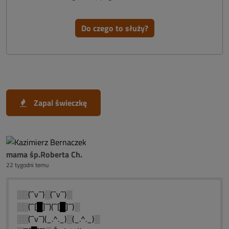
Do czego to służy?
Zapal świeczkę
mama śp.Roberta Ch.
22 tygodni temu
░░(¯`v´¯)░(¯`v´¯)░
░░(¯`[█]´¯)(¯`[█]´¯)░
░░(¯`v´¯)(_.^._)░(_.^._)░