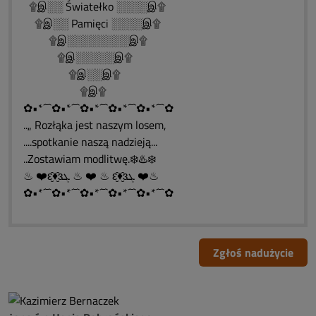
۩இ░░ Światełko ░░░░இ۩
۩இ░░ Pamięci ░░░░இ۩
۩இ░░░░░░░░இ۩
۩இ░░░░░இ۩
۩இ░░இ۩
۩இ۩
✿•*´¯`✿•*´¯`✿•*´¯`✿•*´¯`✿•*´¯`✿
..„ Rozłąka jest naszym losem,
....spotkanie naszą nadzieją...
..Zostawiam modlitwę.❄️♨️❄️
♨ ❤️ԑ̮̑♦̮̑ɜܓ ♨ ❤️ ♨ ԑ̮̑♦̮̑ɜܓ ❤️♨
✿•*´¯`✿•*´¯`✿•*´¯`✿•*´¯`✿•*´¯`✿
Zgłoś nadużycie