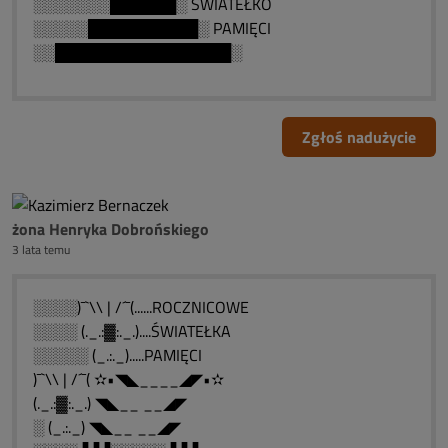
░░░░░░░██████░ ŚWIATEŁKO
░░░░░██████████░ PAMIĘCI
░░████████████████░
Zgłoś nadużycie
żona Henryka Dobrońskiego
3 lata temu
░░░░)¯`\\ | /´¯(......ROCZNICOWE
░░░░ (._.:▓:._.)....ŚWIATEŁKA
░░░░░ (_.:._).....PAMIĘCI
)¯`\\ | /´¯( ✫•◥◣____◢◤•✫
(._.:▓:._.) ◥◣__ __◢◤
░ (_.:._) ◥◣__ __◢◤