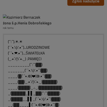
Zgłoś nadużycie
żona ś.p.Henia Dobrońskiego
rok temu
(¯`:´¯).☀.☀
(¯ `•.\|/.•´¯)...URODZINOWE
(¯ `•.❤.•´¯)....ŚWIATEŁKA
(_.•´/|\`•._) .PAMIĘCI
_________(¯`:´¯)▓▓)
_______(¯ `•.\|/.•´¯)▓▓)
____(▓(¯ `•.⋐(❤️)⋑.•´¯)▓▓)
____(▓▓(_.•´/|\`•._)▓▓▓▓▓)
____(▓▓▓▓(_.:._)▓▓▓▓▓▓▓▓)
_(▓▓▓▓▓_▌▌_▓▓(¯`:´¯)▓▓▓▓)
_(▓▓▓▓__▌▌_(¯ `•.\|/.•´¯)▓▓▓)
__(▓▓____▌(¯ `•.⋐(❤️)⋑.•´¯)▓)