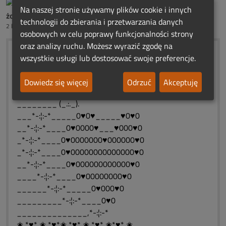
Na naszej stronie używamy plików cookie i innych
żona Henia Dobrońskiego
technologii do zbierania i przetwarzania danych
2 lata temu
osobowych w celu poprawy funkcjonalności strony
oraz analizy ruchu. Możesz wyrazić zgodę na
_______ (¯`:´¯)........ROCZNICOWE
wszystkie usługi lub dostosować swoje preferencje.
______ (¯ `·. · …´¯)....ŚWIATEŁKA.
_____ (¯ `·.(۞).·..´¯).......WIECZNEJ
Dowiedz się więcej
Odrzuć
Akceptuję
______ (_.·´/ . ….._).......PAMIĘCI
________ (_.:._).
___*-:¦:-*_____0♥0♥_____♥0♥0
__*-:¦:-*____0♥0000♥___♥000♥0
_*-:¦:-*____0♥0000000♥000000♥0
_*-:¦:-*____0♥00000000000000♥0
__*-:¦:-*____0♥000000000000♥0
____*-:¦:-*____0♥00000000♥0
______*-:¦:-*_____0♥000♥0
_________*-:¦:-*____0♥0
______________,*-:¦:-*
✬ *♥* ✬ *♥*✬ *♥* ✬ *♥* ✬*♥* ✬