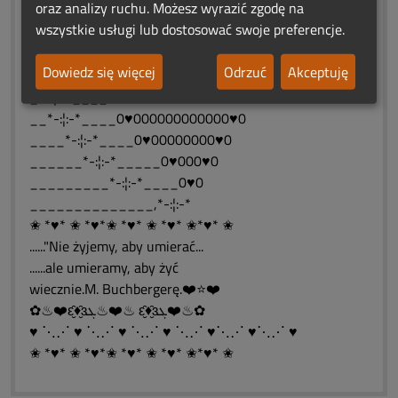
oraz analizy ruchu. Możesz wyrazić zgodę na
________ (_.:._).
wszystkie usługi lub dostosować swoje preferencje.
___*-:¦:-*_____0♥0♥_____♥0♥0
__*-:¦:-*____0♥0000♥___♥000♥0
Dowiedz się więcej
Odrzuć
Akceptuję
_*-:¦:-*____0♥0000000♥000000♥0
_*-:¦:-*____0♥00000000000000♥0
__*-:¦:-*____0♥000000000000♥0
____*-:¦:-*____0♥00000000♥0
______*-:¦:-*_____0♥000♥0
_________*-:¦:-*____0♥0
______________,*-:¦:-*
✬ *♥* ✬ *♥*✬ *♥* ✬ *♥* ✬*♥* ✬
......"Nie żyjemy, aby umierać...
......ale umieramy, aby żyć
wiecznie.M. Buchbergerę.❤️⭐❤️
✿♨❤️ԑ̮̑♦̮̑ɜܓ♨❤️♨ ԑ̮̑♦̮̑ɜܓ❤️♨✿
♥ ⋱⋰ ♥ ⋱⋰ ♥ ⋱⋰ ♥ ⋱⋰ ♥⋱⋰ ♥⋱⋰ ♥
✬ *♥* ✬ *♥*✬ *♥* ✬ *♥* ✬*♥* ✬