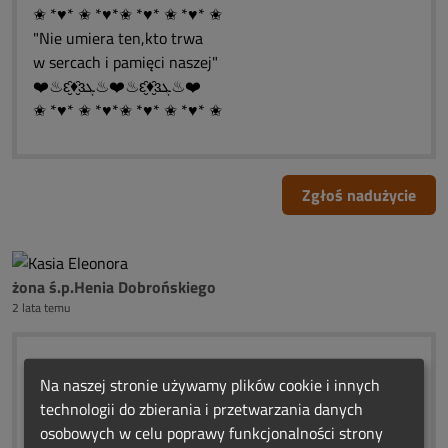
✬ *♥* ✬ *♥*✬ *♥* ✬ *♥* ✬
"Nie umiera ten,kto trwa
w sercach i pamięci naszej"
❤️♨ԑ̮̑♦̮̑ɜܓ♨❤️♨ԑ̮̑♦̮̑ɜܓ♨❤️
✬ *♥* ✬ *♥*✬ *♥* ✬ *♥* ✬
Zgłoś nadużycie
żona ś.p.Henia Dobrońskiego
2 lata temu
_______ (¯`:´¯)........ROCZNICOWE
Na naszej stronie używamy plików cookie i innych
______ (¯ `·. · …´¯)....ŚWIATEŁKA.
technologii do zbierania i przetwarzania danych
_____ (¯ `·.(۞).·..´¯).......WIECZNEJ
osobowych w celu poprawy funkcjonalności strony
______ (_.·´/ . ….._).......PAMIĘCI