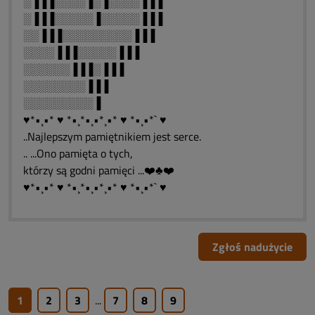
░▐▐▐░░░░▐░▐░░░░▐▐▐
░▐▐▐░░░░░▐░░░░░▐▐▐
░░▐▐▐░░░░░░░░░▐▐▐
░░░░▐▐▐░░░░░▐▐▐
░░░░░░▐▐▐░▐▐▐
░░░░░░░░▐▐▐
░░░░░░░░░▐
♥*•¸•* ♥ *•¸*•¸•*¸•* ♥ *•¸•*` ♥
..Najlepszym pamiętnikiem jest serce.
.. ...Ono pamięta o tych,
którzy są godni pamięci ...❤️♣❤️
♥*•¸•* ♥ *•¸*•¸•*¸•* ♥ *•¸•*` ♥
Zgłoś nadużycie
1
2
3
...
7
8
9