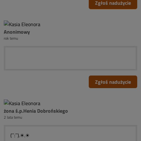
Zgłoś nadużycie
Anonimowy
rok temu
Zgłoś nadużycie
żona ś.p.Henia Dobrońskiego
2 lata temu
(¯`:´¯).☀.☀