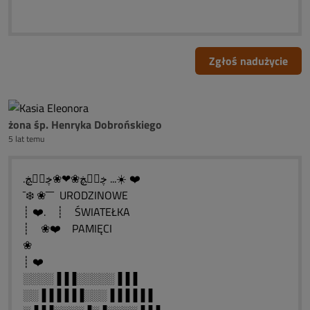
Zgłoś nadużycie
żona śp. Henryka Dobrońskiego
5 lat temu
.ڿڰۣڿ❀❤❀ڿڰۣڿ ...☀️ ❤️
¯❄️ ❀¯¯¯ URODZINOWE
┊ ❤️. ┊ ŚWIATEŁKA
┊ ❀❤️ PAMIĘCI
❀
┊ ❤️
░░░░▐▐▐░░░░░▐▐▐
░░▐▐▐▐▐▐░░░▐▐▐▐▐▐