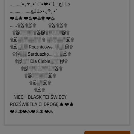
……....`•.¸⚘¸.•´ (¨`•❤️•´¨)….ڿڰۣڿ
…….…..…....ڿڰۣڿ•.¸⚘¸.•´
❤️♨️❀ ❤️♨️❤️♨️❀ ❤️♨️
........۩இ۩இ۩ ۩இ۩இ۩
۩இ░░░░۩இஇ۩░░░░இ۩
۩இ░░░░░░░ ۩ ░░░░░░இ۩
۩இ░░░ Rocznicowe...░░░இ۩
۩இ░░ Serduszko.... ░░░இ۩
۩இ░░ Dla Ciebie░░░இ۩
۩இ░░░░░░░░இ۩
۩இ░░░░░இ۩
۩இ░░இ۩
۩இ۩
NIECH BLASK TEJ ŚWIECY
ROZŚWIETLA CI DROGĘ.🎄❤️🎄
❤️♨️❄️❤️♨️❤️♨️❄️ ❤️♨️