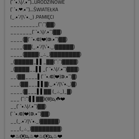
(¯ `•.\|/.•´¯)...URODZINOWE
(¯ `•.❤.•´¯)....ŚWIATEŁKA
(_.•´/|\`•._) .PAMIĘCI
_________(¯`:´¯)▓▓)
_______(¯ `•.\|/.•´¯)▓▓)
____(▓(¯ `•.⋐(❤️)⋑.•´¯)▓▓)
____(▓▓(_.•´/|\`•._)▓▓▓▓▓)
____(▓▓▓▓(_.:._)▓▓▓▓▓▓▓▓)
_(▓▓▓▓▓_▌▌_▓▓(¯`:´¯)▓▓▓▓)
_(▓▓▓▓__▌▌_(¯ `•.\|/.•´¯)▓▓▓)
__(▓▓____▌(¯ `•.⋐(❤️)⋑.•´¯)▓)
___(▓▓___▌▌▓(_.•´/|\`•._)▓)
____(▓___▌▌▓▓ (_.:._)_▓)
___ (¯`:´¯)▌▌▓▓)ԑ̮̑❄️̮̑ɜܓ☘️❤️
__(¯ `•.\|/.•´¯)▓▓)
(¯ `•.⋐(❤️)⋑.•´¯)▓▓)
__(_.•´/|\`•._)▓▓▓▓▓)
___(_.:._)▓▓▓▓▓▓▓▓)
❤️♨ԑ̮̑♦̮̑ɜܓ♨❤️♨ԑ̮̑♦̮̑ɜܓ♨❤️