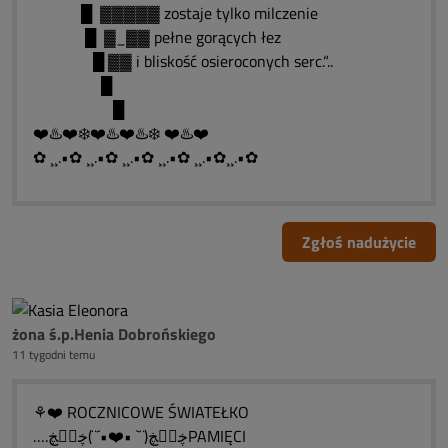
█ ▓▓▓▓▓ zostaje tylko milczenie
█ ▓_▓▓ pełne gorących łez
█ ▓▓ i bliskość osieroconych serc.“..
█
█
❤️♨️❤️❄️❤️♨️❤️♨️❄️ ❤️♨️❤️
✿ ¸¸.•✿ ¸¸.•✿ ¸¸.•✿ ¸¸.•✿ ¸¸.•✿¸¸.•✿
Zgłoś nadużycie
żona ś.p.Henia Dobrońskiego
11 tygodni temu
⚘❤️ ROCZNICOWE ŚWIATEŁKO
….ڿڰۣڿ(¨` •❤️•´¨)ڿڰۣڿPAMIĘCI