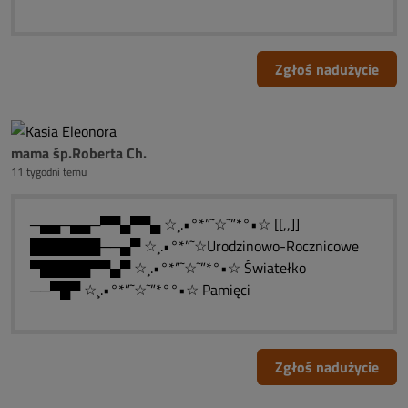
Zgłoś nadużycie
mama śp.Roberta Ch.
11 tygodni temu
─▄▄─▄▄─▀▀▄▀▀▄ ☆¸.•°*”˜☆˜”*°•☆ [[,,]]
███████──▄▀ ☆¸.•°*”˜☆Urodzinowo-Rocznicowe
▀█████▀▀▄▀ ☆¸.•°*”˜☆˜”*°•☆ Światełko
──▀█▀ ☆¸.•°*”˜☆˜”*°°•☆ Pamięci
Zgłoś nadużycie