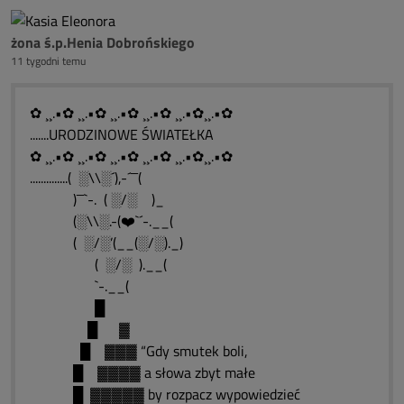
żona ś.p.Henia Dobrońskiego
11 tygodni temu
✿ ¸¸.•✿ ¸¸.•✿ ¸¸.•✿ ¸¸.•✿ ¸¸.•✿¸¸.•✿
.......URODZINOWE ŚWIATEŁKA
✿ ¸¸.•✿ ¸¸.•✿ ¸¸.•✿ ¸¸.•✿ ¸¸.•✿¸¸.•✿
..............( ░\\░´),-´¯¯(
)¯¯`-. ( ░/░ )_
(░\\░.-(❤️`´-.__(
( ░/░’(__(░/░)._)
( ░/░ ).__(
`-.__(
█
█ ▓
█ ▓▓▓ “Gdy smutek boli,
█ ▓▓▓▓ a słowa zbyt małe
█ ▓▓▓▓▓ by rozpacz wypowiedzieć