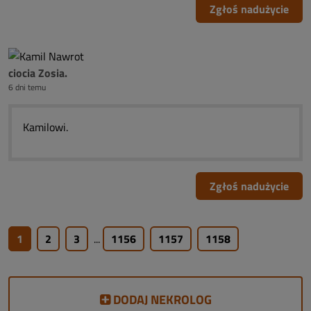
Zgłoś nadużycie
ciocia Zosia.
6 dni temu
Kamilowi.
Zgłoś nadużycie
1
2
3
...
1156
1157
1158
DODAJ NEKROLOG