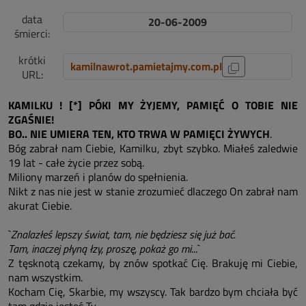
data
20-06-2009
śmierci:
krótki
kamilnawrot.pamietajmy.com.pl
URL:
KAMILKU ! [*] PÓKI MY ŻYJEMY, PAMIĘĆ O TOBIE NIE
ZGAŚNIE!
BO.. NIE UMIERA TEN, KTO TRWA W PAMIĘCI ŻYWYCH
.
Bóg zabrał nam Ciebie, Kamilku, zbyt szybko. Miałeś zaledwie
19 lat - całe życie przez sobą.
Miliony marzeń i planów do spełnienia.
Nikt z nas nie jest w stanie zrozumieć dlaczego On zabrał nam
akurat Ciebie.
`
Znalazłeś lepszy świat, tam, nie będziesz się już bać.
Tam, inaczej płyną łzy, proszę, pokaż go mi
...`
Z tęsknotą czekamy, by znów spotkać Cię. Brakuję mi Ciebie,
nam wszystkim.
Kocham Cię, Skarbie, my wszyscy. Tak bardzo bym chciała być