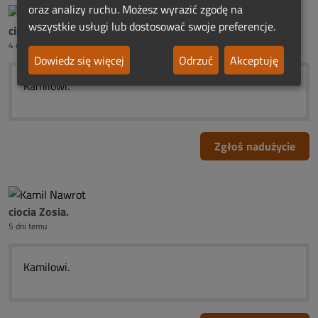
oraz analizy ruchu. Możesz wyrazić zgodę na
wszystkie usługi lub dostosować swoje preferencje.
ciocia Zosia.
4 dni temu
Dowiedz się więcej
Odrzuć
Akceptuję
Kamilowi.
Zgłoś nadużycie
ciocia Zosia.
5 dni temu
Kamilowi.