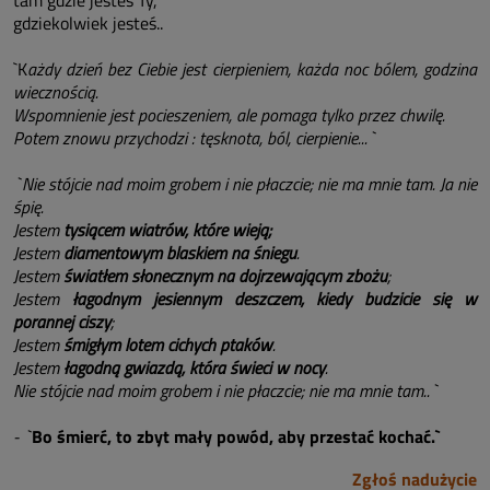
tam gdzie jesteś Ty,
gdziekolwiek jesteś..
`K
ażdy dzień bez Ciebie jest cierpieniem, każda noc bólem, godzina
wiecznością.
Wspomnienie jest pocieszeniem, ale pomaga tylko przez chwilę.
Potem znowu przychodzi : tęsknota, ból, cierpienie...`
`Nie stójcie nad moim grobem i nie płaczcie; nie ma mnie tam.
Ja nie
śpię.
Jestem
tysiącem wiatrów, które wieją;
Jestem
diamentowym blaskiem na śniegu
.
Jestem
światłem słonecznym na dojrzewającym zbożu
;
Jestem
łagodnym jesiennym deszczem, kiedy budzicie się w
porannej ciszy
;
Jestem
śmigłym lotem cichych ptaków
.
Jestem
łagodną gwiazdą, która świeci w nocy
.
Nie stójcie nad moim grobem i nie płaczcie; nie ma mnie tam..`
- `
Bo śmierć, to zbyt mały powód, aby przestać kochać.`
Zgłoś nadużycie