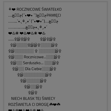
⚘❤️ ROCZNICOWE ŚWIATEŁKO
….ڿڰۣڿ(¨` •❤️•´¨)ڿڰۣڿPAMIĘCI
……....`•.¸⚘¸.•´ (¨`•❤️•´¨)….ڿڰۣڿ
…….…..…....ڿڰۣڿ•.¸⚘¸.•´
❤️♨️❀ ❤️♨️❤️♨️❀ ❤️♨️
........۩இ۩இ۩ ۩இ۩இ۩
۩இ░░░░۩இஇ۩░░░░இ۩
۩இ░░░░░░░ ۩ ░░░░░░இ۩
۩இ░░░ Rocznicowe...░░░இ۩
۩இ░░ Serduszko.... ░░░இ۩
۩இ░░ Dla Ciebie░░░இ۩
۩இ░░░░░░░░இ۩
۩இ░░░░░இ۩
۩இ░░இ۩
۩இ۩
NIECH BLASK TEJ ŚWIECY
ROZŚWIETLA CI DROGĘ.☘️❤️☘️
❤️♨️❄️❤️♨️❤️♨️❄️ ❤️♨️