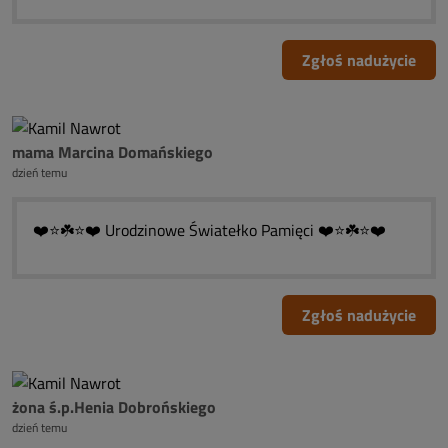
Zgłoś nadużycie
mama Marcina Domańskiego
dzień temu
❤️⭐☘️⭐❤️ Urodzinowe Światełko Pamięci ❤️⭐☘️⭐❤️
Zgłoś nadużycie
żona ś.p.Henia Dobrońskiego
dzień temu