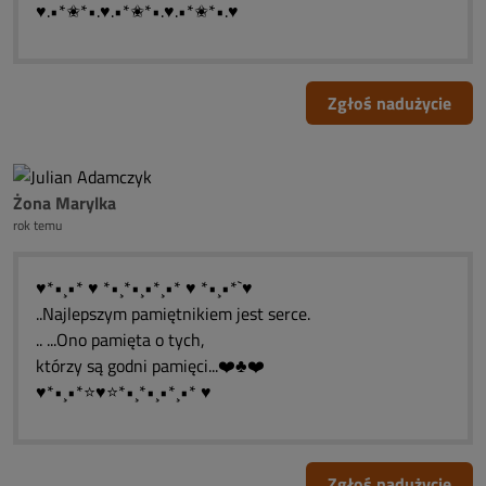
♥.•*✬*•.♥.•*✬*•.♥.•*✬*•.♥
Zgłoś nadużycie
Żona Marylka
rok temu
♥*•¸•* ♥ *•¸*•¸•*¸•* ♥ *•¸•*`♥
..Najlepszym pamiętnikiem jest serce.
.. ...Ono pamięta o tych,
którzy są godni pamięci...❤️♣❤️
♥*•¸•*⭐♥⭐*•¸*•¸•*¸•* ♥
Zgłoś nadużycie