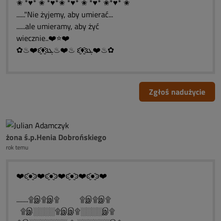
✬ *♥* ✬ *♥*✬ *♥* ✬ *♥* ✬*♥* ✬
......"Nie żyjemy, aby umierać...
......ale umieramy, aby żyć
wiecznie..❤️⭐❤️
✿♨❤️ԑ̮̑♦̮̑ɜܓ♨❤️♨ ԑ̮̑♦̮̑ɜܓ❤️♨✿
Zgłoś nadużycie
żona ś.p.Henia Dobrońskiego
rok temu
❤️ͼ̮̑●̮̑ͽ❤️ͼ̮̑●̮̑ͽ❤️ͼ̮̑●̮̑ͽ❤️ͼ̮̑●̮̑ͽ❤️
........۩இ۩இ۩ ۩இ۩இ۩
۩இ░░░░۩இஇ۩░░░░இ۩