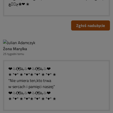
❤❀ڿڰۣڿ ✬
Zgłoś nadużycie
Żona Marylka
25 tygodni temu
❤️♨ԑ̮̑♦̮̑ɜܓ♨❤️♨ԑ̮̑♦̮̑ɜܓ♨❤️
✬ *♥* ✬ *♥*✬ *♥* ✬ *♥* ✬
"Nie umiera ten,kto trwa
w sercach i pamięci naszej"
❤️♨ԑ̮̑♦̮̑ɜܓ♨❤️♨ԑ̮̑♦̮̑ɜܓ♨❤️
✬ *♥* ✬ *♥*✬ *♥* ✬ *♥* ✬