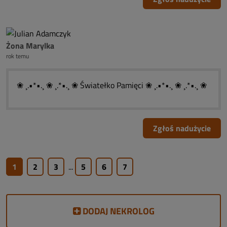
Żona Marylka
rok temu
❀ ¸.•*•.¸ ❀ ¸.*•.¸ ❀ Światełko Pamięci ❀ ¸.•*•.¸ ❀ ¸.*•.¸ ❀
Zgłoś nadużycie
1
2
3
...
5
6
7
DODAJ NEKROLOG