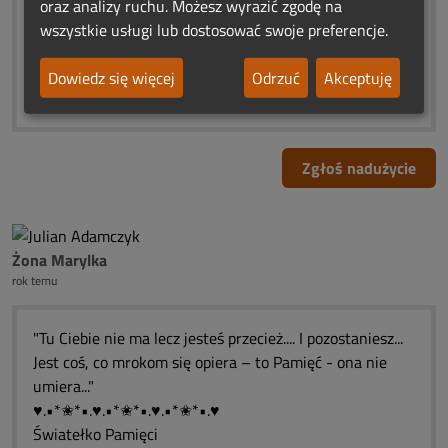
oraz analizy ruchu. Możesz wyrazić zgodę na
nas żyła,nigdy nie umrze i będzie
wszystkie usługi lub dostosować swoje preferencje.
wciąż żywa.❤️ͼ̮̑●̮̑ͽ❤️ͼ̮̑●̮̑ͽ❤️ͼ̮̑●̮̑ͽ❤️
❤️ ♨ ԑ̮̑♦̮̑ɜܓ ♨ ❤️ ♨ ԑ̮̑♦̮̑ɜܓ ♨ ❤️
Dowiedz się więcej
Odrzuć
Akceptuję
❀*¯*♥*¯*❀*¯*♥*¯*❀*¯*♥*¯*❀*♥*¯*❀
Zgłoś nadużycie
Żona Marylka
rok temu
"Tu Ciebie nie ma lecz jesteś przecież.... I pozostaniesz...
Jest coś, co mrokom się opiera – to Pamięć - ona nie
umiera..."
♥.•*✬*•.♥.•*✬*•.♥.•*✬*•.♥
Światełko Pamięci