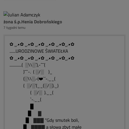
żona ś.p.Henia Dobrońskiego
7 tygodni temu
✿ ¸¸.•✿ ¸¸.•✿ ¸¸.•✿ ¸¸.•✿ ¸¸.•✿¸¸.•✿
.......URODZINOWE ŚWIATEŁKA
✿ ¸¸.•✿ ¸¸.•✿ ¸¸.•✿ ¸¸.•✿ ¸¸.•✿¸¸.•✿
..............( ░\\░´),-´¯¯(
)¯¯`-. ( ░/░ )_
(░\\░.-(❤️`´-.__(
( ░/░’(__(░/░)._)
( ░/░ ).__(
`-.__(
█
█ ▓
█ ▓▓▓ “Gdy smutek boli,
█ ▓▓▓▓ a słowa zbyt małe