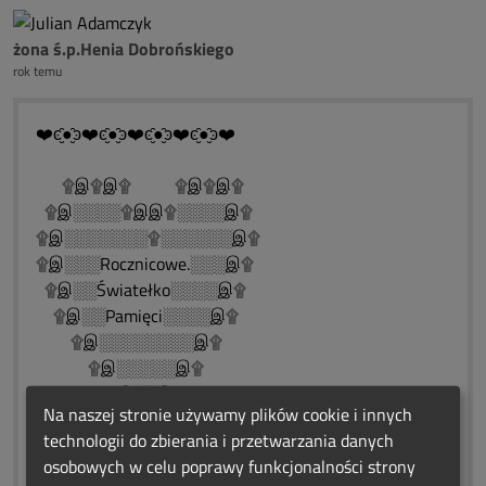
żona ś.p.Henia Dobrońskiego
rok temu
❤️ͼ̮̑●̮̑ͽ❤️ͼ̮̑●̮̑ͽ❤️ͼ̮̑●̮̑ͽ❤️ͼ̮̑●̮̑ͽ❤️
۩இ۩இ۩ ۩இ۩இ۩
۩இ░░░░۩இஇ۩░░░░இ۩
۩இ░░░░░░░۩░░░░░░இ۩
۩இ░░░Rocznicowe.░░░இ۩
۩இ░░Światełko░░░░இ۩
۩இ░░Pamięci░░░░இ۩
۩இ░░░░░░░░இ۩
۩இ░░░░░இ۩
۩இ░░இ۩
Na naszej stronie używamy plików cookie i innych
۩இ۩
technologii do zbierania i przetwarzania danych
❀*¯*♥*¯*❀*¯*♥*¯*❀*¯*♥*¯*❀*♥*¯*❀
osobowych w celu poprawy funkcjonalności strony
"Niech miłość ta, która wśród