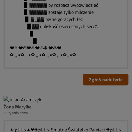
█ ▓▓▓▓▓ by rozpacz wypowiedzieć
█ ▓▓▓▓▓ zostaje tylko milczenie
█ ▓_▓▓ pełne gorących łez
█ ▓▓ i bliskość osieroconych serc.“..
█
█
❤️♨️❤️❄️❤️♨️❤️♨️❄️ ❤️♨️❤️
✿ ¸¸.•✿ ¸¸.•✿ ¸¸.•✿ ¸¸.•✿ ¸¸.•✿¸¸.•✿
Zgłoś nadużycie
Żona Marylka
13 tygodni temu
✬ ڿڰۣڿ❀❤❀ڿڰۣڿ Smutne Światełko Pamięci ڿڰۣڿ❀