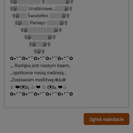
۩இ░░░░░░░ ۩ ░░░░░░இ۩
۩இ░░░ Urodzinowe...░░░இ۩
۩இ░░ Światełko ░░░░இ۩
۩இ░░ Pamięci ░░░░இ۩
۩இ░░░░░░░░இ۩
۩இ░░░░░இ۩
۩இ░░இ۩
۩இ۩
✿•*´¯`✿•*´¯`✿•*´¯`✿•*´¯`✿•*´¯`✿
..„ Rozłąka jest naszym losem,
....spotkanie naszą nadzieją...
..Zostawiam modlitwę.❄️♨️❄️
♨ ❤️ԑ̮̑♦̮̑ɜܓ ♨ ❤️ ♨ ԑ̮̑♦̮̑ɜܓ ❤️♨
✿•*´¯`✿•*´¯`✿•*´¯`✿•*´¯`✿•*´¯`✿
Zgłoś nadużycie