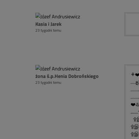
Kasia i Jarek
23 tygodni temu
⚘❤️
żona ś.p.Henia Dobrońskiego
23 tygodni temu
❤️♨
..
۩இ
۩இ
۩இ░