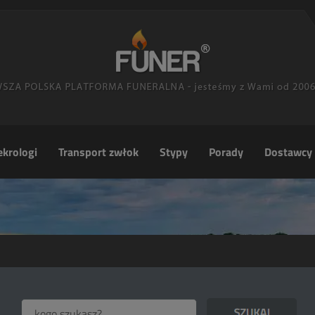
krologi
Transport zwłok
Stypy
Porady
Dostawcy