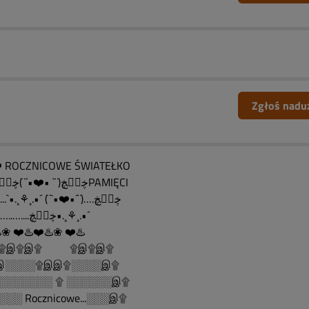
Zgłoś nadu
 ROCZNICOWE ŚWIATEŁKO
….ڿڰۣڿ(¨` •❤️•´¨)ڿڰۣڿPAMIĘCI
……....`•.¸⚘¸.•´ (¨`•❤️•´¨)….ڿڰۣڿ
…….…..…....ڿڰۣڿ•.¸⚘¸.•´
️❀ ❤️♨️❤️♨️❀ ❤️♨️
......۩இ۩இ۩ ۩இ۩இ۩
░░░░۩இஇ۩░░░░இ۩
░░░░░░░ ۩ ░░░░░░இ۩
░░ Rocznicowe...░░░இ۩