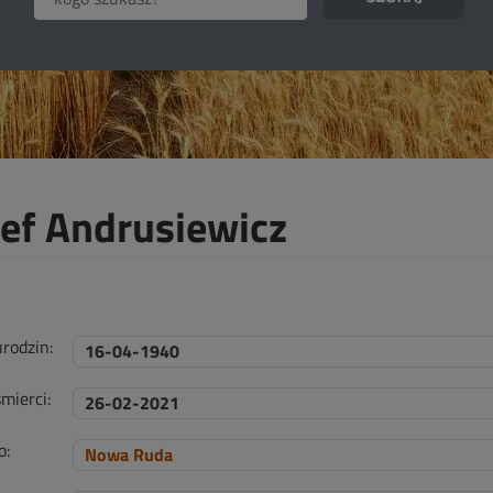
zef Andrusiewicz
urodzin:
16-04-1940
mierci:
26-02-2021
o:
Nowa Ruda