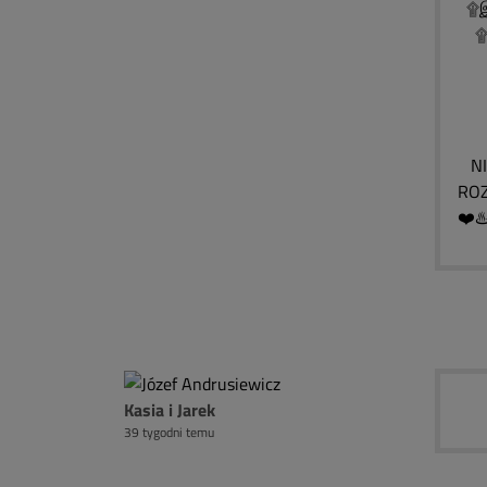
۩இ░
۩இ
۩
۩
۩
NIE
ROZ
❤️♨
Kasia i Jarek
39 tygodni temu