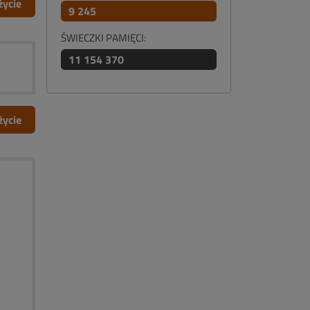
życie
9 245
ŚWIECZKI PAMIĘCI:
11 154 370
życie