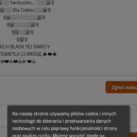
░ Serduszko.... ░░░இ۩
░░ Dla Ciebie░░░இ۩
இ░░░░░░░░இ۩
இ░░░░░இ۩
இ░░இ۩
۩இ۩
CH BLASK TEJ ŚWIECY
ŚWIETLA CI DROGĘ.🎄❤️🎄
️❄️❤️♨️❤️♨️❄️ ❤️♨️
Zgłoś nadu
Na naszej stronie używamy plików cookie i innych
technologii do zbierania i przetwarzania danych
osobowych w celu poprawy funkcjonalności strony
oraz analizy ruchu. Możesz wyrazić zgodę na