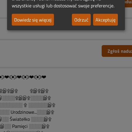
Zgłoś nadu
wszystkie usługi lub dostosować swoje preferencje.
Dowiedz się więcej
Odrzuć
Akceptuję
Zgłoś nadu
●̮̑ͽ❤️ͼ̮̑●̮̑ͽ❤️ͼ̮̑●̮̑ͽ❤️ͼ̮̑●̮̑ͽ❤️
......۩இ۩இ۩ ۩இ۩இ۩
░░░░۩இஇ۩░░░░இ۩
░░░░░░░ ۩ ░░░░░░இ۩
░░ Urodzinowe...░░░இ۩
░░ Światełko ░░░░இ۩
░░ Pamięci ░░░░இ۩