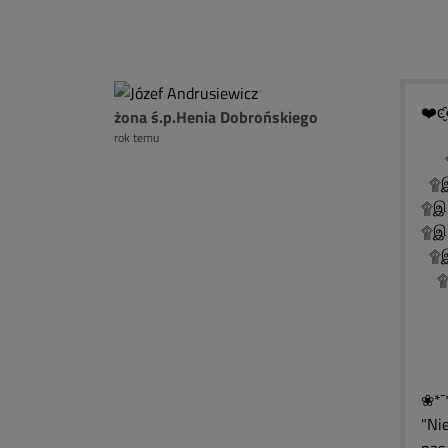
❤️ͼ̮̑
żona ś.p.Henia Dobrońskiego
rok temu
۩
۩இ
۩இ
۩இ
۩இ
۩இ
۩
۩
۩
❀*¯
"Ni