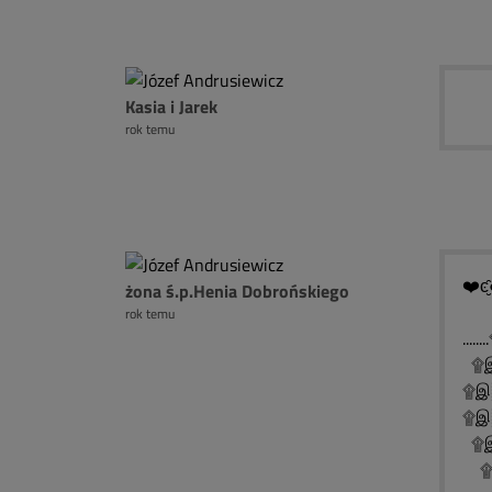
Kasia i Jarek
rok temu
❤️ͼ̮̑
żona ś.p.Henia Dobrońskiego
rok temu
..
۩இ
۩இ
۩இ░
۩இ
۩இ