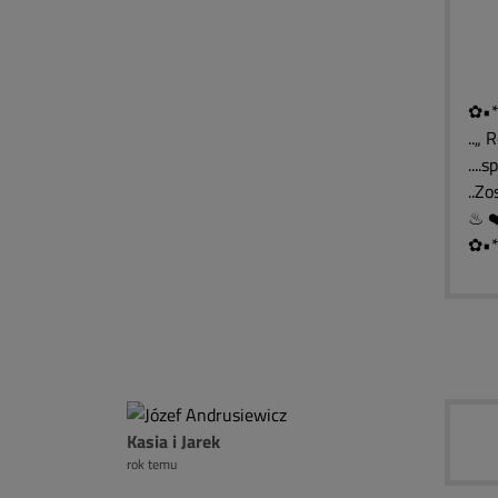
۩
۩
۩
✿•*
..„ 
....
..Z
✿•*
Kasia i Jarek
rok temu