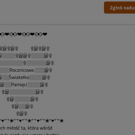
Zgłoś nadu
●̮̑ͽ❤️ͼ̮̑●̮̑ͽ❤️ͼ̮̑●̮̑ͽ❤️ͼ̮̑●̮̑ͽ❤️
இ۩இ۩ ۩இ۩இ۩
░░░░۩இஇ۩░░░░இ۩
░░░░░░░۩░░░░░░இ۩
░░░Rocznicowe.░░░இ۩
░░Światełko░░░░இ۩
░░Pamięci░░░░இ۩
இ░░░░░░░░இ۩
இ░░░░░இ۩
இ░░இ۩
۩இ۩
*♥*¯*❀*¯*♥*¯*❀*¯*♥*¯*❀*♥*¯*❀
ech miłość ta, która wśród