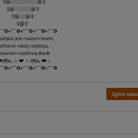
இ░░░░░░░░இ۩
இ░░░░░இ۩
இ░░இ۩
۩இ۩
´¯`✿•*´¯`✿•*´¯`✿•*´¯`✿•*´¯`✿
Rozłąka jest naszym losem,
spotkanie naszą nadzieją...
ostawiam modlitwę.❄️♨️❄️
♨ ❤️ԑ̮̑♦̮̑ɜܓ ♨ ❤️ ♨ ԑ̮̑♦̮̑ɜܓ ❤️♨
´¯`✿•*´¯`✿•*´¯`✿•*´¯`✿•*´¯`✿
Zgłoś nadu