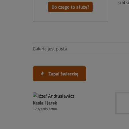
krótk
Do czego to służy?
Galeria jest pusta
Zapal świeczkę
Kasia i Jarek
17 tygodni temu