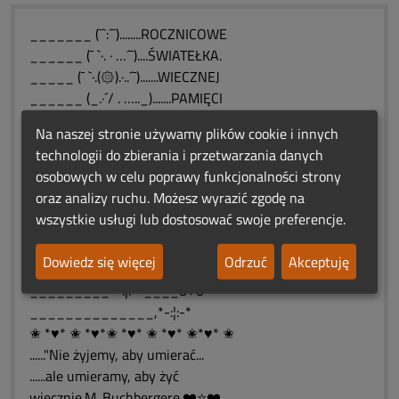
_______ (¯`:´¯)........ROCZNICOWE
______ (¯ `·. · …´¯)....ŚWIATEŁKA.
_____ (¯ `·.(۞).·..´¯).......WIECZNEJ
______ (_.·´/ . ….._).......PAMIĘCI
________ (_.:._).
Na naszej stronie używamy plików cookie i innych
___*-:¦:-*_____0♥0♥_____♥0♥0
technologii do zbierania i przetwarzania danych
__*-:¦:-*____0♥0000♥___♥000♥0
osobowych w celu poprawy funkcjonalności strony
_*-:¦:-*____0♥0000000♥000000♥0
oraz analizy ruchu. Możesz wyrazić zgodę na
_*-:¦:-*____0♥00000000000000♥0
wszystkie usługi lub dostosować swoje preferencje.
__*-:¦:-*____0♥000000000000♥0
____*-:¦:-*____0♥00000000♥0
Dowiedz się więcej
Odrzuć
Akceptuję
______*-:¦:-*_____0♥000♥0
_________*-:¦:-*____0♥0
______________,*-:¦:-*
✬ *♥* ✬ *♥*✬ *♥* ✬ *♥* ✬*♥* ✬
......"Nie żyjemy, aby umierać...
......ale umieramy, aby żyć
wiecznie.M. Buchbergerę.❤️⭐❤️