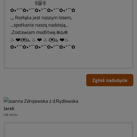
۩இ۩
✿•*´¯`✿•*´¯`✿•*´¯`✿•*´¯`✿•*´¯`✿
..„ Rozłąka jest naszym losem,
....spotkanie naszą nadzieją...
..Zostawiam modlitwę.❄️♨️❄️
♨ ❤️ԑ̮̑♦̮̑ɜܓ ♨ ❤️ ♨ ԑ̮̑♦̮̑ɜܓ ❤️♨
✿•*´¯`✿•*´¯`✿•*´¯`✿•*´¯`✿•*´¯`✿
Zgłoś nadużycie
Jarek
rok temu