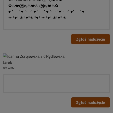
✿♨❤️ԑ̮̑♦̮̑ɜܓ♨❤️♨ ԑ̮̑♦̮̑ɜܓ❤️♨✿
♥ ⋱⋰ ♥ ⋱⋰ ♥ ⋱⋰ ♥ ⋱⋰ ♥⋱⋰ ♥⋱⋰ ♥
✬ *♥* ✬ *♥*✬ *♥* ✬ *♥* ✬*♥* ✬
Zgłoś nadużycie
Jarek
rok temu
Zgłoś nadużycie