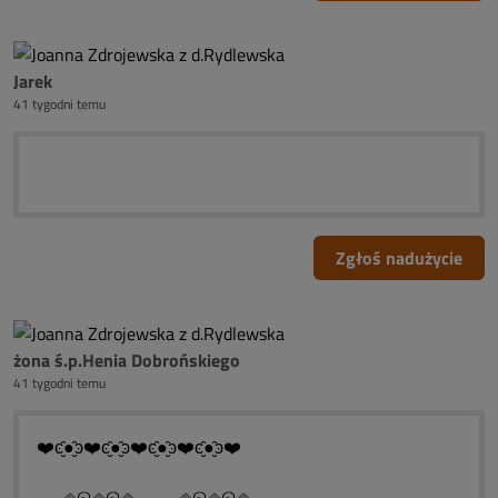
Jarek
41 tygodni temu
Zgłoś nadużycie
żona ś.p.Henia Dobrońskiego
41 tygodni temu
❤️ͼ̮̑●̮̑ͽ❤️ͼ̮̑●̮̑ͽ❤️ͼ̮̑●̮̑ͽ❤️ͼ̮̑●̮̑ͽ❤️