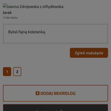
Jarek
2 lata temu
Byłaś fajną koleżanką.
Zgłoś nadużycie
1
2
DODAJ NEKROLOG