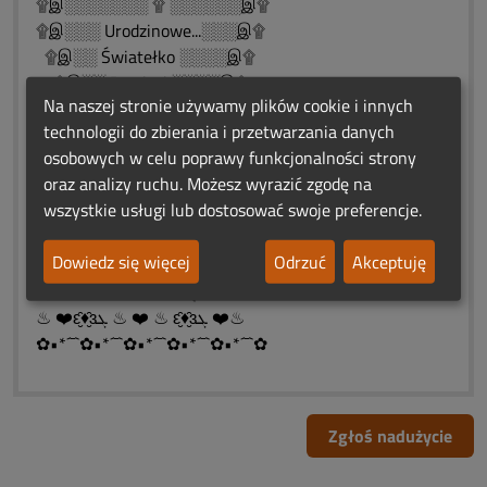
۩இ░░░░░░░ ۩ ░░░░░░இ۩
۩இ░░░ Urodzinowe...░░░இ۩
۩இ░░ Światełko ░░░░இ۩
۩இ░░ Pamięci ░░░░இ۩
Na naszej stronie używamy plików cookie i innych
۩இ░░░░░░░░இ۩
technologii do zbierania i przetwarzania danych
۩இ░░░░░இ۩
osobowych w celu poprawy funkcjonalności strony
۩இ░░இ۩
oraz analizy ruchu. Możesz wyrazić zgodę na
۩இ۩
wszystkie usługi lub dostosować swoje preferencje.
✿•*´¯`✿•*´¯`✿•*´¯`✿•*´¯`✿•*´¯`✿
..„ Rozłąka jest naszym losem,
Dowiedz się więcej
Odrzuć
Akceptuję
....spotkanie naszą nadzieją...
..Zostawiam modlitwę.❄️♨️❄️
♨ ❤️ԑ̮̑♦̮̑ɜܓ ♨ ❤️ ♨ ԑ̮̑♦̮̑ɜܓ ❤️♨
✿•*´¯`✿•*´¯`✿•*´¯`✿•*´¯`✿•*´¯`✿
Zgłoś nadużycie