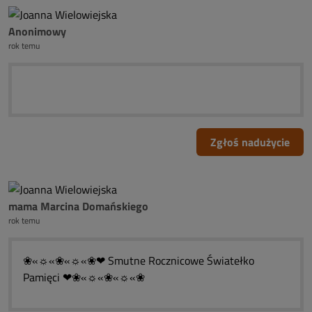
Anonimowy
rok temu
Zgłoś nadużycie
mama Marcina Domańskiego
rok temu
❀«☼«❀«☼«❀❤ Smutne Rocznicowe Światełko
Pamięci ❤❀«☼«❀«☼«❀