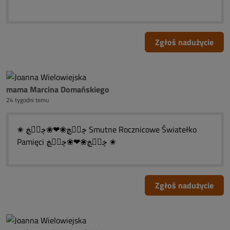
Zgłoś nadużycie
mama Marcina Domańskiego
24 tygodni temu
✬ ڿڰۣڿ❀❤❀ڿڰۣڿ Smutne Rocznicowe Światełko
Pamięci ڿڰۣڿ❀❤❀ڿڰۣڿ ✬
Zgłoś nadużycie