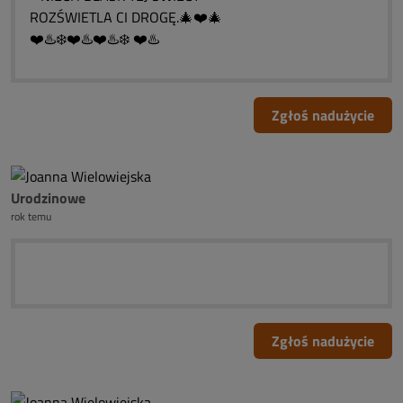
ROZŚWIETLA CI DROGĘ.🎄❤️🎄
❤️♨️❄️❤️♨️❤️♨️❄️ ❤️♨️
Zgłoś nadużycie
Urodzinowe
rok temu
Zgłoś nadużycie