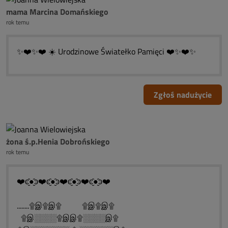
mama Marcina Domańskiego
rok temu
✨️❤️✨️❤️ ☀️ Urodzinowe Światełko Pamięci ❤️✨️❤️✨️
Zgłoś nadużycie
żona ś.p.Henia Dobrońskiego
rok temu
❤️ͼ̮̑●̮̑ͽ❤️ͼ̮̑●̮̑ͽ❤️ͼ̮̑●̮̑ͽ❤️ͼ̮̑●̮̑ͽ❤️
........۩இ۩இ۩ ۩இ۩இ۩
۩இ░░░░۩இஇ۩░░░░இ۩