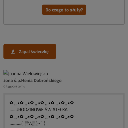
Do czego to służy?
Zapal świeczkę
żona ś.p.Henia Dobrońskiego
6 tygodni temu
✿ ¸¸.•✿ ¸¸.•✿ ¸¸.•✿ ¸¸.•✿ ¸¸.•✿¸¸.•✿
.......URODZINOWE ŚWIATEŁKA
✿ ¸¸.•✿ ¸¸.•✿ ¸¸.•✿ ¸¸.•✿ ¸¸.•✿¸¸.•✿
..............( ░\\░´),-´¯¯(