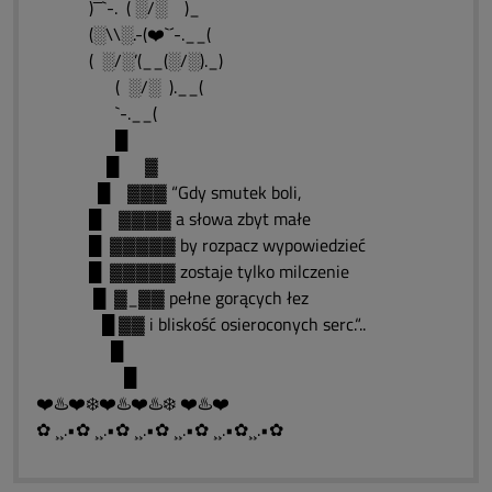
)¯¯`-. ( ░/░ )_
(░\\░.-(❤️`´-.__(
( ░/░’(__(░/░)._)
( ░/░ ).__(
`-.__(
█
█ ▓
█ ▓▓▓ “Gdy smutek boli,
█ ▓▓▓▓ a słowa zbyt małe
█ ▓▓▓▓▓ by rozpacz wypowiedzieć
█ ▓▓▓▓▓ zostaje tylko milczenie
█ ▓_▓▓ pełne gorących łez
█ ▓▓ i bliskość osieroconych serc.“..
█
█
❤️♨️❤️❄️❤️♨️❤️♨️❄️ ❤️♨️❤️
✿ ¸¸.•✿ ¸¸.•✿ ¸¸.•✿ ¸¸.•✿ ¸¸.•✿¸¸.•✿