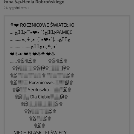
żona ś.p.Henia Dobrońskiego
24 tygodni temu
⚘❤️ ROCZNICOWE ŚWIATEŁKO
….ڿڰۣڿ(¨` •❤️•´¨)ڿڰۣڿPAMIĘCI
……....`•.¸⚘¸.•´ (¨`•❤️•´¨)….ڿڰۣڿ
…….…..…....ڿڰۣڿ•.¸⚘¸.•´
❤️♨️❀ ❤️♨️❤️♨️❀ ❤️♨️
........۩இ۩இ۩ ۩இ۩இ۩
۩இ░░░░۩இஇ۩░░░░இ۩
۩இ░░░░░░░ ۩ ░░░░░░இ۩
۩இ░░░ Rocznicowe...░░░இ۩
۩இ░░ Serduszko.... ░░░இ۩
۩இ░░ Dla Ciebie░░░இ۩
۩இ░░░░░░░░இ۩
۩இ░░░░░இ۩
۩இ░░இ۩
۩இ۩
NIECH BLASK TEJ ŚWIECY