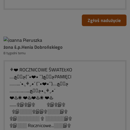
Zgłoś nadużycie
żona ś.p.Henia Dobrońskiego
8 tygodni temu
⚘❤️ ROCZNICOWE ŚWIATEŁKO
….ڿڰۣڿ(¨` •❤️•´¨)ڿڰۣڿPAMIĘCI
……....`•.¸⚘¸.•´ (¨`•❤️•´¨)….ڿڰۣڿ
…….…..…....ڿڰۣڿ•.¸⚘¸.•´
❤️♨️❀ ❤️♨️❤️♨️❀ ❤️♨️
........۩இ۩இ۩ ۩இ۩இ۩
۩இ░░░░۩இஇ۩░░░░இ۩
۩இ░░░░░░░ ۩ ░░░░░░இ۩
۩இ░░░ Rocznicowe...░░░இ۩