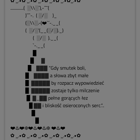
✿ ¸¸.•✿ ¸¸.•✿ ¸¸.•✿ ¸¸.•✿ ¸¸.•✿¸¸.•✿
..............( ░\\░´),-´¯¯(
)¯¯`-. ( ░/░ )_
(░\\░.-(❤️`´-.__(
( ░/░’(__(░/░)._)
( ░/░ ).__(
`-.__(
█
█ ▓
█ ▓▓▓ “Gdy smutek boli,
█ ▓▓▓▓ a słowa zbyt małe
█ ▓▓▓▓▓ by rozpacz wypowiedzieć
█ ▓▓▓▓▓ zostaje tylko milczenie
█ ▓_▓▓ pełne gorących łez
█ ▓▓ i bliskość osieroconych serc.“..
█
█
❤️♨️❤️❄️❤️♨️❤️♨️❄️ ❤️♨️❤️
✿ ¸¸.•✿ ¸¸.•✿ ¸¸.•✿ ¸¸.•✿ ¸¸.•✿¸¸.•✿