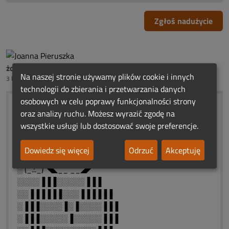
Zgłoś nadużycie
żona Henryka Dobrońskiego
Na naszej stronie używamy plików cookie i innych
3 lata temu
technologii do zbierania i przetwarzania danych
osobowych w celu poprawy funkcjonalności strony
░░░░)¯`\\ | /´¯(....ROCZNICOWE
oraz analizy ruchu. Możesz wyrazić zgodę na
░░░░ (._.:▓:._.)....ŚWIATEŁKA
wszystkie usługi lub dostosować swoje preferencje.
░░░░░ (_.:._).....PAMIĘCI
)¯`\\ | /´¯( ✫•◥◣____◢◤•✫
Dowiedz się więcej
Odrzuć
Akceptuję
(._.:▓:._.) ◥◣__ __◢◤
░ (_.:._) ◥◣__ __◢◤
░░░░▐▐▐░░░░░▐▐▐
░░▐▐▐▐▐▐░░░▐▐▐▐▐▐
░▐▐▐░░░░▐░▐░░░░▐▐▐
░▐▐▐░░░░░▐░░░░░▐▐▐