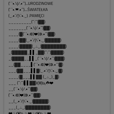
(¯ `•.\|/.•´¯)...URODZINOWE
(¯ `•.❤.•´¯)....ŚWIATEŁKA
(_.•´/|\`•._) .PAMIĘCI
_________(¯`:´¯)▓▓)
_______(¯ `•.\|/.•´¯)▓▓)
____(▓(¯ `•.⋐(❤️)⋑.•´¯)▓▓)
____(▓▓(_.•´/|\`•._)▓▓▓▓▓)
____(▓▓▓▓(_.:._)▓▓▓▓▓▓▓▓)
_(▓▓▓▓▓_▌▌_▓▓(¯`:´¯)▓▓▓▓)
_(▓▓▓▓__▌▌_(¯ `•.\|/.•´¯)▓▓▓)
__(▓▓____▌(¯ `•.⋐(❤️)⋑.•´¯)▓)
___(▓▓___▌▌▓(_.•´/|\`•._)▓)
____(▓___▌▌▓▓ (_.:._)_▓)
___ (¯`:´¯)▌▌▓▓)ԑ̮̑❄️̮̑ɜܓ☘️❤️
__(¯ `•.\|/.•´¯)▓▓)
(¯ `•.⋐(❤️)⋑.•´¯)▓▓)
__(_.•´/|\`•._)▓▓▓▓▓)
___(_.:._)▓▓▓▓▓▓▓▓)
❤️♨ԑ̮̑♦̮̑ɜܓ♨❤️♨ԑ̮̑♦̮̑ɜܓ♨❤️