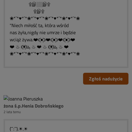
۩இ░░இ۩
۩இ۩
❀*¯*♥*¯*❀*¯*♥*¯*❀*¯*♥*¯*❀*♥*¯*❀
"Niech miłość ta, która wśród
nas żyła,nigdy nie umrze i będzie
wciąż żywa.❤️ͼ̮̑●̮̑ͽ❤️ͼ̮̑●̮̑ͽ❤️ͼ̮̑●̮̑ͽ❤️
❤️ ♨ ԑ̮̑♦̮̑ɜܓ ♨ ❤️ ♨ ԑ̮̑♦̮̑ɜܓ ♨ ❤️
❀*¯*♥*¯*❀*¯*♥*¯*❀*¯*♥*¯*❀*♥*¯*❀
Zgłoś nadużycie
żona ś.p.Henia Dobrońskiego
2 lata temu
(¯`:´¯).☀.☀