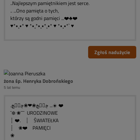
..Najlepszym pamiętnikiem jest serce.
.. ...Ono pamięta o tych,
którzy są godni pamięci ...❤️♣❤️
♥*•¸•* ♥ *•¸*•¸•*¸•* ♥ *•¸•*` ♥
Zgłoś nadużycie
żona śp. Henryka Dobrońskiego
5 lat temu
.ڿڰۣڿ❀❤❀ڿڰۣڿ ...☀️ ❤️
¯❄️ ❀¯¯¯ URODZINOWE
┊ ❤️. ┊ ŚWIATEŁKA
┊ ❀❤️ PAMIĘCI
❀