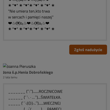
✬ *♥* ✬ *♥*✬ *♥* ✬ *♥* ✬
"Nie umiera ten,kto trwa
w sercach i pamięci naszej"
❤️♨ԑ̮̑♦̮̑ɜܓ♨❤️♨ԑ̮̑♦̮̑ɜܓ♨❤️
✬ *♥* ✬ *♥*✬ *♥* ✬ *♥* ✬
Zgłoś nadużycie
żona ś.p.Henia Dobrońskiego
2 lata temu
_______ (¯`:´¯)........ROCZNICOWE
______ (¯ `·. · …´¯)....ŚWIATEŁKA.
_____ (¯ `·.(۞).·..´¯).......WIECZNEJ
______ (_.·´/ . ….._).......PAMIĘCI