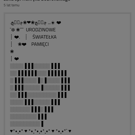
5 lat temu
.ڿڰۣڿ❀❤❀ڿڰۣڿ ...☀️ ❤️
¯❄️ ❀¯¯¯ URODZINOWE
┊ ❤️. ┊ ŚWIATEŁKA
┊ ❀❤️ PAMIĘCI
❀
┊ ❤️
░░░░▐▐▐░░░░░▐▐▐
░░▐▐▐▐▐▐░░░▐▐▐▐▐▐
░▐▐▐░░░░▐░▐░░░░▐▐▐
░▐▐▐░░░░░▐░░░░░▐▐▐
░░▐▐▐░░░░░░░░░▐▐▐
░░░░▐▐▐░░░░░▐▐▐
░░░░░░▐▐▐░▐▐▐
░░░░░░░░▐▐▐
░░░░░░░░░▐
♥*•¸•* ♥ *•¸*•¸•*¸•* ♥ *•¸•*` ♥