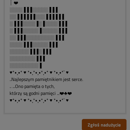
┊ ❤️
░░░░▐▐▐░░░░░▐▐▐
░░▐▐▐▐▐▐░░░▐▐▐▐▐▐
░▐▐▐░░░░▐░▐░░░░▐▐▐
░▐▐▐░░░░░▐░░░░░▐▐▐
░░▐▐▐░░░░░░░░░▐▐▐
░░░░▐▐▐░░░░░▐▐▐
░░░░░░▐▐▐░▐▐▐
░░░░░░░░▐▐▐
░░░░░░░░░▐
♥*•¸•* ♥ *•¸*•¸•*¸•* ♥ *•¸•*` ♥
..Najlepszym pamiętnikiem jest serce.
.. ...Ono pamięta o tych,
którzy są godni pamięci ...❤️♣❤️
♥*•¸•* ♥ *•¸*•¸•*¸•* ♥ *•¸•*` ♥
Zgłoś nadużycie