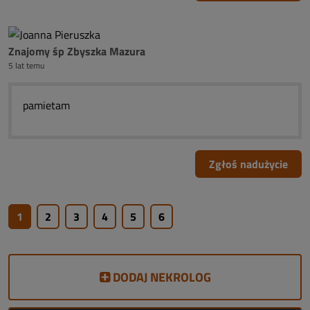
Znajomy śp Zbyszka Mazura
5 lat temu
pamietam
Zgłoś nadużycie
1
2
3
4
5
6
DODAJ NEKROLOG