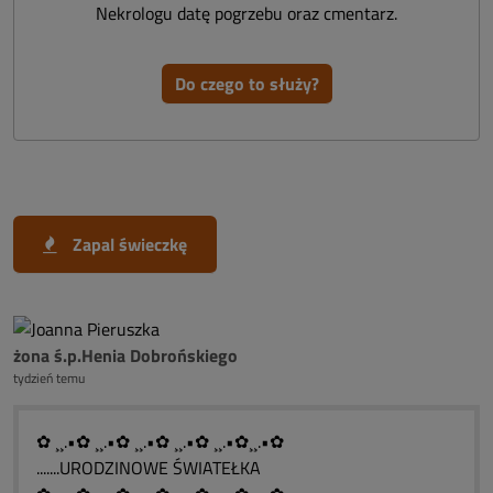
Nekrologu datę pogrzebu oraz cmentarz.
Do czego to służy?
Zapal świeczkę
żona ś.p.Henia Dobrońskiego
tydzień temu
✿ ¸¸.•✿ ¸¸.•✿ ¸¸.•✿ ¸¸.•✿ ¸¸.•✿¸¸.•✿
.......URODZINOWE ŚWIATEŁKA