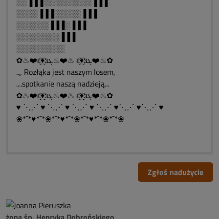
░░▐▐▐░░░░░░░░░▐▐▐
░░░░▐▐▐░░░░░▐▐▐
░░░░░░▐▐▐░▐▐▐
░░░░░░░░▐▐▐
░░░░░░░░░
✿♨❤️ԑ̮̑♦̮̑ɜܓ♨❤️♨ ԑ̮̑♦̮̑ɜܓ❤️♨✿
..„ Rozłąka jest naszym losem,
....spotkanie naszą nadzieją...
✿♨❤️ԑ̮̑♦̮̑ɜܓ♨❤️♨ ԑ̮̑♦̮̑ɜܓ❤️♨✿
♥ ⋱⋰ ♥ ⋱⋰ ♥ ⋱⋰ ♥ ⋱⋰ ♥⋱⋰ ♥⋱⋰ ♥
❀*¯*♥*¯*❀*¯*♥*¯*❀*¯*♥*¯*❀*¯*❀
Zgłoś nadużycie
żona śp. Henryka Dobrońskiego