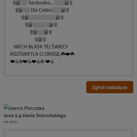
۩இ░░ Serduszko.... ░░░இ۩
۩இ░░ Dla Ciebie░░░இ۩
۩இ░░░░░░░░இ۩
۩இ░░░░░இ۩
۩இ░░இ۩
۩இ۩
NIECH BLASK TEJ ŚWIECY
ROZŚWIETLA CI DROGĘ.☘️❤️☘️
❤️♨️❄️❤️♨️❤️♨️❄️ ❤️♨️
Zgłoś nadużycie
żona ś.p.Henia Dobrońskiego
rok temu