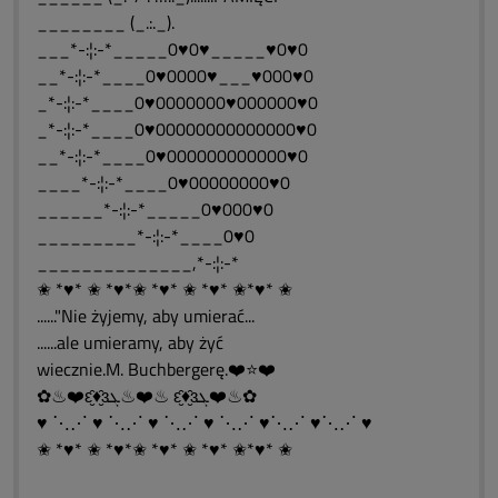
________ (_.:._).
___*-:¦:-*_____0♥0♥_____♥0♥0
__*-:¦:-*____0♥0000♥___♥000♥0
_*-:¦:-*____0♥0000000♥000000♥0
_*-:¦:-*____0♥00000000000000♥0
__*-:¦:-*____0♥000000000000♥0
____*-:¦:-*____0♥00000000♥0
______*-:¦:-*_____0♥000♥0
_________*-:¦:-*____0♥0
______________,*-:¦:-*
✬ *♥* ✬ *♥*✬ *♥* ✬ *♥* ✬*♥* ✬
......"Nie żyjemy, aby umierać...
......ale umieramy, aby żyć
wiecznie.M. Buchbergerę.❤️⭐❤️
✿♨❤️ԑ̮̑♦̮̑ɜܓ♨❤️♨ ԑ̮̑♦̮̑ɜܓ❤️♨✿
♥ ⋱⋰ ♥ ⋱⋰ ♥ ⋱⋰ ♥ ⋱⋰ ♥⋱⋰ ♥⋱⋰ ♥
✬ *♥* ✬ *♥*✬ *♥* ✬ *♥* ✬*♥* ✬