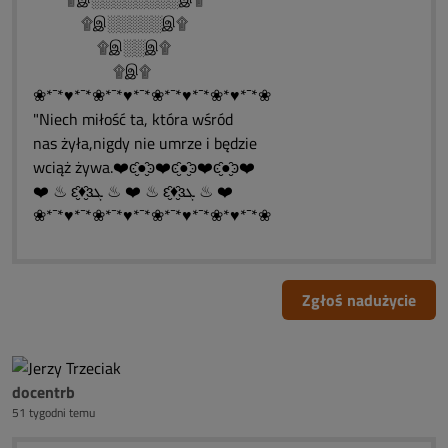
۩இ░░░░░இ۩
۩இ░░இ۩
۩இ۩
❀*¯*♥*¯*❀*¯*♥*¯*❀*¯*♥*¯*❀*♥*¯*❀
"Niech miłość ta, która wśród
nas żyła,nigdy nie umrze i będzie
wciąż żywa.❤️ͼ̮̑●̮̑ͽ❤️ͼ̮̑●̮̑ͽ❤️ͼ̮̑●̮̑ͽ❤️
❤️ ♨ ԑ̮̑♦̮̑ɜܓ ♨ ❤️ ♨ ԑ̮̑♦̮̑ɜܓ ♨ ❤️
❀*¯*♥*¯*❀*¯*♥*¯*❀*¯*♥*¯*❀*♥*¯*❀
Zgłoś nadużycie
docentrb
51 tygodni temu