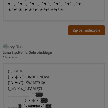
♥ ⋱⋰ ♥ ⋱⋰ ♥ ⋱⋰ ♥ ⋱⋰ ♥⋱⋰ ♥⋱⋰ ♥
✬ *♥* ✬ *♥*✬ *♥* ✬ *♥* ✬*♥* ✬
Zgłoś nadużycie
żona ś.p.Henia Dobrońskiego
2 lata temu
(¯`:´¯).☀.☀
(¯ `•.\|/.•´¯)...URODZINOWE
(¯ `•.❤.•´¯)....ŚWIATEŁKA
(_.•´/|\`•._) .PAMIĘCI
_________(¯`:´¯)▓▓)
_______(¯ `•.\|/.•´¯)▓▓)
____(▓(¯ `•.⋐(❤️)⋑.•´¯)▓▓)