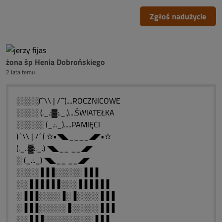
Zgłoś nadużycie
żona śp Henia Dobrońskiego
2 lata temu
░░░░)¯`\\ | /´¯(....ROCZNICOWE
░░░░ (._.:▓:._.)....ŚWIATEŁKA
░░░░░ (_.:._).....PAMIĘCI
)¯`\\ | /´¯( ✫•◥◣____◢◤•✫
(._.:▓:._.) ◥◣__ __◢◤
░ (_.:._) ◥◣__ __◢◤
░░░░▐▐▐░░░░░▐▐▐
░░▐▐▐▐▐▐░░░▐▐▐▐▐▐
░▐▐▐░░░░▐░▐░░░░▐▐▐
░▐▐▐░░░░░▐░░░░░▐▐▐
░░▐▐▐░░░░░░░░░▐▐▐