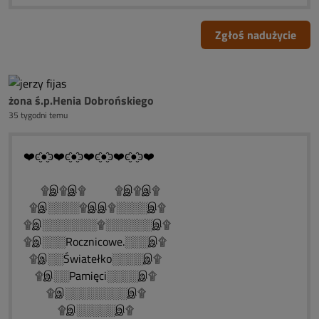
Zgłoś nadużycie
żona ś.p.Henia Dobrońskiego
35 tygodni temu
❤️ͼ̮̑●̮̑ͽ❤️ͼ̮̑●̮̑ͽ❤️ͼ̮̑●̮̑ͽ❤️ͼ̮̑●̮̑ͽ❤️
۩இ۩இ۩ ۩இ۩இ۩
۩இ░░░░۩இஇ۩░░░░இ۩
۩இ░░░░░░░۩░░░░░░இ۩
۩இ░░░Rocznicowe.░░░இ۩
۩இ░░Światełko░░░░இ۩
۩இ░░Pamięci░░░░இ۩
۩இ░░░░░░░░இ۩
۩இ░░░░░இ۩