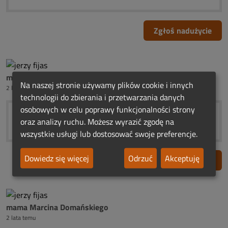
Zgłoś nadużycie
mama Marcina Domańskiego
Na naszej stronie używamy plików cookie i innych
2 lata temu
technologii do zbierania i przetwarzania danych
osobowych w celu poprawy funkcjonalności strony
☘️ ☀️ Urodzinowe Światełko Pamięci ❤️☘️
oraz analizy ruchu. Możesz wyrazić zgodę na
wszystkie usługi lub dostosować swoje preferencje.
Dowiedz się więcej
Odrzuć
Akceptuję
Zgłoś nadużycie
mama Marcina Domańskiego
2 lata temu