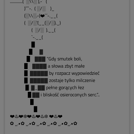
..............( ░\\░´),-´¯¯(
)¯¯`-. ( ░/░ )_
(░\\░.-(❤️`´-.__(
( ░/░’(__(░/░)._)
( ░/░ ).__(
`-.__(
█
█ ▓
█ ▓▓▓ “Gdy smutek boli,
█ ▓▓▓▓ a słowa zbyt małe
█ ▓▓▓▓▓ by rozpacz wypowiedzieć
█ ▓▓▓▓▓ zostaje tylko milczenie
█ ▓_▓▓ pełne gorących łez
█ ▓▓ i bliskość osieroconych serc.“..
█
█
❤️♨️❤️❄️❤️♨️❤️♨️❄️ ❤️♨️❤️
✿ ¸¸.•✿ ¸¸.•✿ ¸¸.•✿ ¸¸.•✿ ¸¸.•✿¸¸.•✿