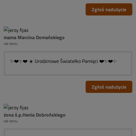
Zgłoś nadużycie
mama Marcina Domańskiego
rok temu
✨️❤️✨️❤️ ☀️ Urodzinowe Światełko Pamięci ❤️✨️❤️✨️
Zgłoś nadużycie
żona ś.p.Henia Dobrońskiego
rok temu