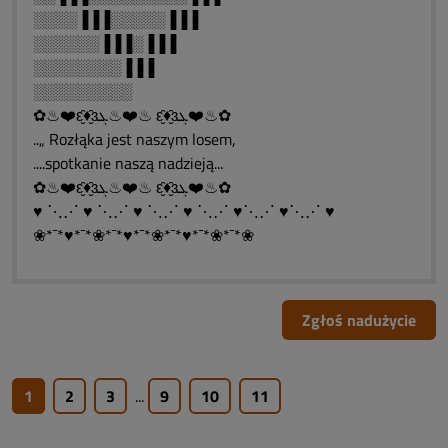
░░░░▐▐▐░░░░░▐▐▐
░░░░░░▐▐▐░▐▐▐
░░░░░░░░▐▐▐
░░░░░░░░░
✿♨❤️ԑ̮̑♦̮̑ɜܓ♨❤️♨ ԑ̮̑♦̮̑ɜܓ❤️♨✿
..„ Rozłąka jest naszym losem,
....spotkanie naszą nadzieją...
✿♨❤️ԑ̮̑♦̮̑ɜܓ♨❤️♨ ԑ̮̑♦̮̑ɜܓ❤️♨✿
♥ ⋱⋰ ♥ ⋱⋰ ♥ ⋱⋰ ♥ ⋱⋰ ♥⋱⋰ ♥⋱⋰ ♥
❀*¯*♥*¯*❀*¯*♥*¯*❀*¯*♥*¯*❀*¯*❀
Zgłoś nadużycie
1
2
3
...
9
10
11