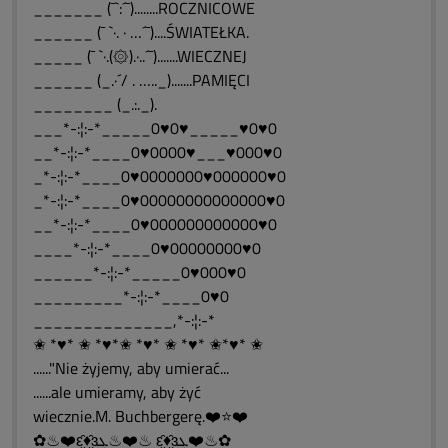
_______ (¯`:´¯)........ROCZNICOWE
______ (¯ `·. · …´¯)....ŚWIATEŁKA.
_____ (¯ `·.(۞).·..´¯).......WIECZNEJ
______ (_.·´/ . ….._).......PAMIĘCI
________ (_.:._).
___*-:¦:-*_____0♥0♥_____♥0♥0
__*-:¦:-*____0♥0000♥___♥000♥0
_*-:¦:-*____0♥0000000♥000000♥0
_*-:¦:-*____0♥00000000000000♥0
__*-:¦:-*____0♥000000000000♥0
____*-:¦:-*____0♥00000000♥0
______*-:¦:-*_____0♥000♥0
_________*-:¦:-*____0♥0
______________,*-:¦:-*
✬ *♥* ✬ *♥*✬ *♥* ✬ *♥* ✬*♥* ✬
......"Nie żyjemy, aby umierać...
......ale umieramy, aby żyć
wiecznie.M. Buchbergerę.❤️⭐❤️
✿♨❤️ԑ̮̑♦̮̑ɜܓ♨❤️♨ ԑ̮̑♦̮̑ɜܓ❤️♨✿