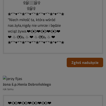
۩இ░░இ۩
۩இ۩
❀*¯*♥*¯*❀*¯*♥*¯*❀*¯*♥*¯*❀*♥*¯*❀
"Niech miłość ta, która wśród
nas żyła,nigdy nie umrze i będzie
wciąż żywa.❤️ͼ̮̑●̮̑ͽ❤️ͼ̮̑●̮̑ͽ❤️ͼ̮̑●̮̑ͽ❤️
❤️ ♨ ԑ̮̑♦̮̑ɜܓ ♨ ❤️ ♨ ԑ̮̑♦̮̑ɜܓ ♨ ❤️
❀*¯*♥*¯*❀*¯*♥*¯*❀*¯*♥*¯*❀*♥*¯*❀
Zgłoś nadużycie
żona ś.p.Henia Dobrońskiego
rok temu
❤️ͼ̮̑●̮̑ͽ❤️ͼ̮̑●̮̑ͽ❤️ͼ̮̑●̮̑ͽ❤️ͼ̮̑●̮̑ͽ❤️