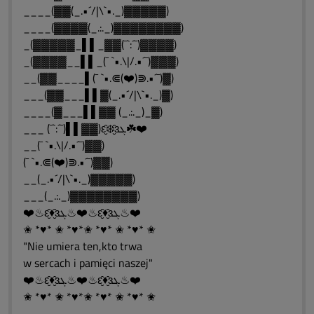
____(▓▓(_.•´/|\`•._)▓▓▓▓▓)
____(▓▓▓▓(_.:._)▓▓▓▓▓▓▓▓)
_(▓▓▓▓▓_▌▌_▓▓(¯`:´¯)▓▓▓▓)
_(▓▓▓▓__▌▌_(¯ `•.\|/.•´¯)▓▓▓)
__(▓▓____▌(¯ `•.⋐(❤️)⋑.•´¯)▓)
___(▓▓___▌▌▓(_.•´/|\`•._)▓)
____(▓___▌▌▓▓ (_.:._)_▓)
___ (¯`:´¯)▌▌▓▓)ԑ̮̑❄️̮̑ɜܓ☘️❤️
__(¯ `•.\|/.•´¯)▓▓)
(¯ `•.⋐(❤️)⋑.•´¯)▓▓)
__(_.•´/|\`•._)▓▓▓▓▓)
___(_.:._)▓▓▓▓▓▓▓▓)
❤️♨ԑ̮̑♦̮̑ɜܓ♨❤️♨ԑ̮̑♦̮̑ɜܓ♨❤️
✬ *♥* ✬ *♥*✬ *♥* ✬ *♥* ✬
"Nie umiera ten,kto trwa
w sercach i pamięci naszej"
❤️♨ԑ̮̑♦̮̑ɜܓ♨❤️♨ԑ̮̑♦̮̑ɜܓ♨❤️
✬ *♥* ✬ *♥*✬ *♥* ✬ *♥* ✬