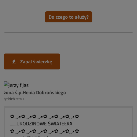
Do czego to służy?
Zapal świeczkę
żona ś.p.Henia Dobrońskiego
tydzień temu
✿ ¸¸.•✿ ¸¸.•✿ ¸¸.•✿ ¸¸.•✿ ¸¸.•✿¸¸.•✿
.......URODZINOWE ŚWIATEŁKA
✿ ¸¸.•✿ ¸¸.•✿ ¸¸.•✿ ¸¸.•✿ ¸¸.•✿¸¸.•✿