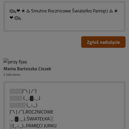
ԑ̮̑ɜܓ❤ ✬ ♨️ Smutne Rocznicowe Światełko Pamięci ♨️ ✬
❤ ԑ̮̑ɜܓ
Zgłoś nadużycie
Mama Bartoszka Ciszek
2 lata temu
░░░░)¯`\ | /´¯(
░░░░ (._.:▓:._.)
░░░░░ (_.:._)
)¯`\ | /´¯(..ROCZNICOWE
._.:▓:._.)..ŚWIATEŁKA░
░(_.:._)...PAMIĘCI JURKU