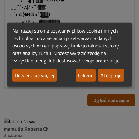
__(¯ `•.\|/.•´¯)▓▓)
(¯ `•.⋐(❤️)⋑.•´¯)▓▓)
__(_.•´/|\`•._)▓▓▓▓▓)
___(_.:._)▓▓▓▓▓▓▓▓)
Na naszej stronie używamy plików cookie i innych
❤️♨ԑ̮̑♦̮̑ɜܓ♨❤️♨ԑ̮̑♦̮̑ɜܓ♨❤️
technologii do zbierania i przetwarzania danych
✬ *♥* ✬ *♥*✬ *♥* ✬ *♥* ✬
osobowych w celu poprawy funkcjonalności strony
"Nie umiera ten,kto trwa
oraz analizy ruchu. Możesz wyrazić zgodę na
w sercach i pamięci naszej"
wszystkie usługi lub dostosować swoje preferencje.
❤️♨ԑ̮̑♦̮̑ɜܓ♨❤️♨ԑ̮̑♦̮̑ɜܓ♨❤️
✬ *♥* ✬ *♥*✬ *♥* ✬ *♥* ✬
Dowiedz się więcej
Odrzuć
Akceptuję
Zgłoś nadużycie
mama śp.Roberta Ch
3 lata temu