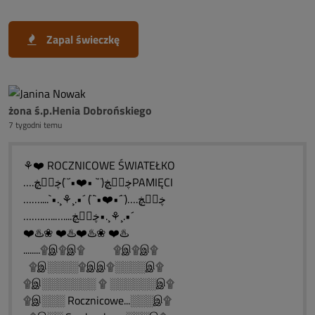
Zapal świeczkę
żona ś.p.Henia Dobrońskiego
7 tygodni temu
⚘❤️ ROCZNICOWE ŚWIATEŁKO
….ڿڰۣڿ(¨` •❤️•´¨)ڿڰۣڿPAMIĘCI
……....`•.¸⚘¸.•´ (¨`•❤️•´¨)….ڿڰۣڿ
…….…..…....ڿڰۣڿ•.¸⚘¸.•´
❤️♨️❀ ❤️♨️❤️♨️❀ ❤️♨️
........۩இ۩இ۩ ۩இ۩இ۩
۩இ░░░░۩இஇ۩░░░░இ۩
۩இ░░░░░░░ ۩ ░░░░░░இ۩
۩இ░░░ Rocznicowe...░░░இ۩