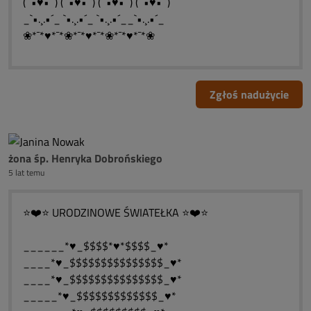
(¯`•♥•´¯) (¯`•♥•´¯) (¯`•♥•´¯) (¯`•♥•´¯)
_`•.¸.•´_ `•.¸.•´_ `•.¸.•´__`•.¸.•´_
❀*¯*♥*¯*❀*¯*♥*¯*❀*¯*♥*¯*❀
Zgłoś nadużycie
żona śp. Henryka Dobrońskiego
5 lat temu
⭐❤️⭐ URODZINOWE ŚWIATEŁKA ⭐❤️⭐
______*♥_$$$$*♥*$$$$_♥*
____*♥_$$$$$$$$$$$$$$$_♥*
____*♥_$$$$$$$$$$$$$$$_♥*
_____*♥_$$$$$$$$$$$$$_♥*