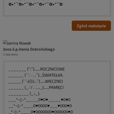
✿•*´¯`✿•*´¯`✿•*´¯`✿•*´¯`✿•*´¯`✿
Zgłoś nadużycie
żona ś.p.Henia Dobrońskiego
2 lata temu
_______ (¯`:´¯)........ROCZNICOWE
______ (¯ `·. · …´¯)....ŚWIATEŁKA.
_____ (¯ `·.(۞).·..´¯).......WIECZNEJ
______ (_.·´/ . ….._).......PAMIĘCI
________ (_.:._).
___*-:¦:-*_____0♥0♥_____♥0♥0
__*-:¦:-*____0♥0000♥___♥000♥0
_*-:¦:-*____0♥0000000♥000000♥0