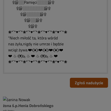
۩இ░░Pamięci░░░░இ۩
۩இ░░░░░░░░இ۩
۩இ░░░░░இ۩
۩இ░░இ۩
۩இ۩
❀*¯*♥*¯*❀*¯*♥*¯*❀*¯*♥*¯*❀*♥*¯*❀
"Niech miłość ta, która wśród
nas żyła,nigdy nie umrze i będzie
wciąż żywa.❤️ͼ̮̑●̮̑ͽ❤️ͼ̮̑●̮̑ͽ❤️ͼ̮̑●̮̑ͽ❤️
❤️ ♨ ԑ̮̑♦̮̑ɜܓ ♨ ❤️ ♨ ԑ̮̑♦̮̑ɜܓ ♨ ❤️
❀*¯*♥*¯*❀*¯*♥*¯*❀*¯*♥*¯*❀*♥*¯*❀
Zgłoś nadużycie
żona ś.p.Henia Dobrońskiego
rok temu