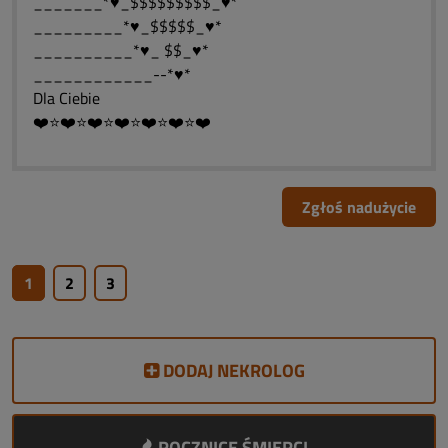
_______*♥_$$$$$$$$$_♥*
_________*♥_$$$$$_♥*
__________*♥_ $$_♥*
____________--*♥*
Dla Ciebie
❤️⭐❤️⭐❤️⭐❤️⭐❤️⭐❤️⭐❤️
Zgłoś nadużycie
1
2
3
DODAJ NEKROLOG
ROCZNICE ŚMIERCI