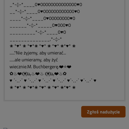
_*-:¦:-*____0♥00000000000000♥0
__*-:¦:-*____0♥000000000000♥0
____*-:¦:-*____0♥00000000♥0
______*-:¦:-*_____0♥000♥0
_________*-:¦:-*____0♥0
______________,*-:¦:-*
✬ *♥* ✬ *♥*✬ *♥* ✬ *♥* ✬*♥* ✬
......"Nie żyjemy, aby umierać...
......ale umieramy, aby żyć
wiecznie.M. Buchbergerę.❤️⭐❤️
✿♨❤️ԑ̮̑♦̮̑ɜܓ♨❤️♨ ԑ̮̑♦̮̑ɜܓ❤️♨✿
♥ ⋱⋰ ♥ ⋱⋰ ♥ ⋱⋰ ♥ ⋱⋰ ♥⋱⋰ ♥⋱⋰ ♥
✬ *♥* ✬ *♥*✬ *♥* ✬ *♥* ✬*♥* ✬
Zgłoś nadużycie