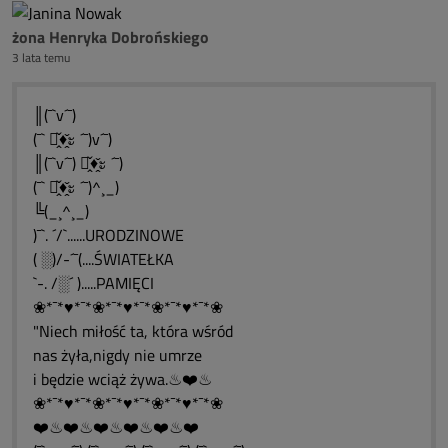
żona Henryka Dobrońskiego
3 lata temu
║(¯`v´¯)
(¯` ะ̭̌♦̭̌ะ ´¯)v´¯)
║(¯`v´¯) ะ̭̌♦̭̌ะ ´¯)
(¯` ะ̭̌♦̭̌ะ ´¯)^¸_)
╚(_¸^¸_)
)¯`. ´/`......URODZINOWE
( ░)/-´¯(....ŚWIATEŁKA
`-. /░´ ).....PAMIĘCI
❀*¯*♥*¯*❀*¯*♥*¯*❀*¯*♥*¯*❀
"Niech miłość ta, która wśród
nas żyła,nigdy nie umrze
i będzie wciąż żywa.♨❤️♨
❀*¯*♥*¯*❀*¯*♥*¯*❀*¯*♥*¯*❀
❤️♨❤️♨❤️♨❤️♨❤️♨❤️