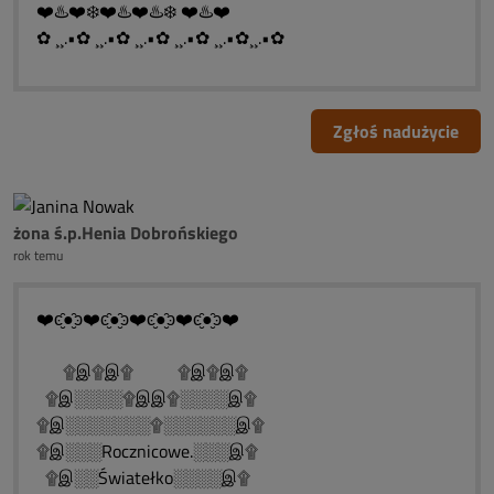
❤️♨️❤️❄️❤️♨️❤️♨️❄️ ❤️♨️❤️
✿ ¸¸.•✿ ¸¸.•✿ ¸¸.•✿ ¸¸.•✿ ¸¸.•✿¸¸.•✿
Zgłoś nadużycie
żona ś.p.Henia Dobrońskiego
rok temu
❤️ͼ̮̑●̮̑ͽ❤️ͼ̮̑●̮̑ͽ❤️ͼ̮̑●̮̑ͽ❤️ͼ̮̑●̮̑ͽ❤️
۩இ۩இ۩ ۩இ۩இ۩
۩இ░░░░۩இஇ۩░░░░இ۩
۩இ░░░░░░░۩░░░░░░இ۩
۩இ░░░Rocznicowe.░░░இ۩
۩இ░░Światełko░░░░இ۩