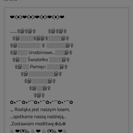
❤️ͼ̮̑●̮̑ͽ❤️ͼ̮̑●̮̑ͽ❤️ͼ̮̑●̮̑ͽ❤️ͼ̮̑●̮̑ͽ❤️
........۩இ۩இ۩ ۩இ۩இ۩
۩இ░░░░۩இஇ۩░░░░இ۩
۩இ░░░░░░░ ۩ ░░░░░░இ۩
۩இ░░░ Urodzinowe...░░░இ۩
۩இ░░ Światełko ░░░░இ۩
۩இ░░ Pamięci ░░░░இ۩
۩இ░░░░░░░░இ۩
۩இ░░░░░இ۩
۩இ░░இ۩
۩இ۩
✿•*´¯`✿•*´¯`✿•*´¯`✿•*´¯`✿•*´¯`✿
..„ Rozłąka jest naszym losem,
....spotkanie naszą nadzieją...
..Zostawiam modlitwę.❄️♨️❄️
♨ ❤️ԑ̮̑♦̮̑ɜܓ ♨ ❤️ ♨ ԑ̮̑♦̮̑ɜܓ ❤️♨