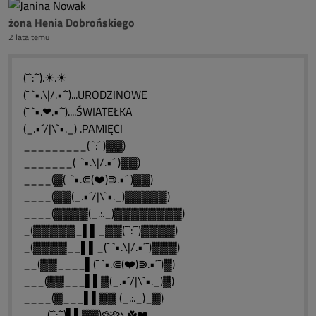
żona Henia Dobrońskiego
2 lata temu
(¯`:´¯).☀.☀
(¯ `•.\|/.•´¯)...URODZINOWE
(¯ `•.❤.•´¯)....ŚWIATEŁKA
(_.•´/|\`•._) .PAMIĘCI
_________(¯`:´¯)▓▓)
_______(¯ `•.\|/.•´¯)▓▓)
____(▓(¯ `•.⋐(❤️)⋑.•´¯)▓▓)
____(▓▓(_.•´/|\`•._)▓▓▓▓▓)
____(▓▓▓▓(_.:._)▓▓▓▓▓▓▓▓)
_(▓▓▓▓▓_▌▌_▓▓(¯`:´¯)▓▓▓▓)
_(▓▓▓▓__▌▌_(¯ `•.\|/.•´¯)▓▓▓)
__(▓▓____▌(¯ `•.⋐(❤️)⋑.•´¯)▓)
___(▓▓___▌▌▓(_.•´/|\`•._)▓)
____(▓___▌▌▓▓ (_.:._)_▓)
___ (¯`:´¯)▌▌▓▓)ԑ̮̑❄️̮̑ɜܓ☘️❤️