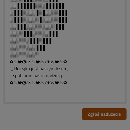
░░▐▐▐▐▐▐░░░▐▐▐▐▐▐
░▐▐▐░░░░▐░▐░░░░▐▐▐
░▐▐▐░░░░░▐░░░░░▐▐▐
░░▐▐▐░░░░░░░░░▐▐▐
░░░░▐▐▐░░░░░▐▐▐
░░░░░░▐▐▐░▐▐▐
░░░░░░░░▐▐▐
░░░░░░░░░
✿♨❤️ԑ̮̑♦̮̑ɜܓ♨❤️♨ ԑ̮̑♦̮̑ɜܓ❤️♨✿
..„ Rozłąka jest naszym losem,
....spotkanie naszą nadzieją...
✿♨❤️ԑ̮̑♦̮̑ɜܓ♨❤️♨ ԑ̮̑♦̮̑ɜܓ❤️♨✿
Zgłoś nadużycie