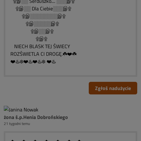
۩இ░░ Serduszko.... ░░░இ۩
۩இ░░ Dla Ciebie░░░இ۩
۩இ░░░░░░░░இ۩
۩இ░░░░░இ۩
۩இ░░இ۩
۩இ۩
NIECH BLASK TEJ ŚWIECY
ROZŚWIETLA CI DROGĘ.☘️❤️☘️
❤️♨️❄️❤️♨️❤️♨️❄️ ❤️♨️
Zgłoś nadużycie
żona ś.p.Henia Dobrońskiego
21 tygodni temu