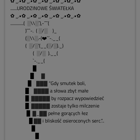
✿ ¸¸.•✿ ¸¸.•✿ ¸¸.•✿ ¸¸.•✿ ¸¸.•✿¸¸.•✿
.......URODZINOWE ŚWIATEŁKA
✿ ¸¸.•✿ ¸¸.•✿ ¸¸.•✿ ¸¸.•✿ ¸¸.•✿¸¸.•✿
..............( ░\\░´),-´¯¯(
)¯¯`-. ( ░/░ )_
(░\\░.-(❤️`´-.__(
( ░/░’(__(░/░)._)
( ░/░ ).__(
`-.__(
█
█ ▓
█ ▓▓▓ “Gdy smutek boli,
█ ▓▓▓▓ a słowa zbyt małe
█ ▓▓▓▓▓ by rozpacz wypowiedzieć
█ ▓▓▓▓▓ zostaje tylko milczenie
█ ▓_▓▓ pełne gorących łez
█ ▓▓ i bliskość osieroconych serc.“..
█
█