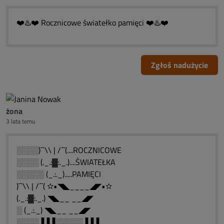
❤️♨️❤️ Rocznicowe światełko pamięci ❤️♨️❤️
Zgłoś nadużycie
żona
3 lata temu
░░░░)¯`\\ | /´¯(....ROCZNICOWE
░░░░ (._.:▓:._.)....ŚWIATEŁKA
░░░░░ (_.:._).....PAMIĘCI
)¯`\\ | /´¯( ✫•◥◣____◢◤•✫
(._.:▓:._.) ◥◣__ __◢◤
░ (_.:._) ◥◣__ __◢◤
░░░░▐▐▐░░░░░▐▐▐