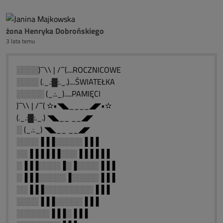
żona Henryka Dobrońskiego
3 lata temu
░░░░)¯`\\ | /´¯(....ROCZNICOWE
░░░░ (._.:▓:._.)....ŚWIATEŁKA
░░░░░ (_.:._).....PAMIĘCI
)¯`\\ | /´¯( ✫•◥◣____◢◤•✫
(._.:▓:._.) ◥◣__ __◢◤
░ (_.:._) ◥◣__ __◢◤
░░░░▐▐▐░░░░░▐▐▐
░░▐▐▐▐▐▐░░░▐▐▐▐▐▐
░▐▐▐░░░░▐░▐░░░░▐▐▐
░▐▐▐░░░░░▐░░░░░▐▐▐
░░▐▐▐░░░░░░░░░▐▐▐
░░░░▐▐▐░░░░░▐▐▐
░░░░░░▐▐▐░▐▐▐