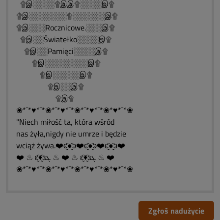
۩இ░░░░۩இஇ۩░░░░இ۩
۩இ░░░░░░░۩░░░░░░இ۩
۩இ░░░Rocznicowe.░░░இ۩
۩இ░░Światełko░░░░இ۩
۩இ░░Pamięci░░░░இ۩
۩இ░░░░░░░░இ۩
۩இ░░░░░இ۩
۩இ░░இ۩
۩இ۩
❀*¯*♥*¯*❀*¯*♥*¯*❀*¯*♥*¯*❀*♥*¯*❀
"Niech miłość ta, która wśród
nas żyła,nigdy nie umrze i będzie
wciąż żywa.❤️ͼ̮̑●̮̑ͽ❤️ͼ̮̑●̮̑ͽ❤️ͼ̮̑●̮̑ͽ❤️
❤️ ♨ ԑ̮̑♦̮̑ɜܓ ♨ ❤️ ♨ ԑ̮̑♦̮̑ɜܓ ♨ ❤️
❀*¯*♥*¯*❀*¯*♥*¯*❀*¯*♥*¯*❀*♥*¯*❀
Zgłoś nadużycie