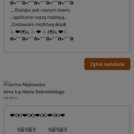
✿•*´¯`✿•*´¯`✿•*´¯`✿•*´¯`✿•*´¯`✿
..„ Rozłąka jest naszym losem,
....spotkanie naszą nadzieją...
..Zostawiam modlitwę.❄️♨️❄️
♨ ❤️ԑ̮̑♦̮̑ɜܓ ♨ ❤️ ♨ ԑ̮̑♦̮̑ɜܓ ❤️♨
✿•*´¯`✿•*´¯`✿•*´¯`✿•*´¯`✿•*´¯`✿
Zgłoś nadużycie
żona ś.p.Henia Dobrońskiego
rok temu
❤️ͼ̮̑●̮̑ͽ❤️ͼ̮̑●̮̑ͽ❤️ͼ̮̑●̮̑ͽ❤️ͼ̮̑●̮̑ͽ❤️
۩இ۩இ۩ ۩இ۩இ۩