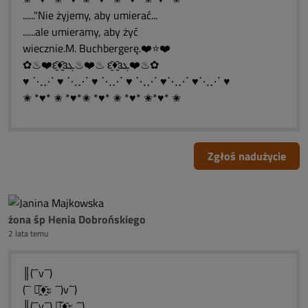
......"Nie żyjemy, aby umierać...
......ale umieramy, aby żyć
wiecznie.M. Buchbergerę.❤️⭐❤️
✿♨❤️ԑ̮̑♦̮̑ɜܓ♨❤️♨ ԑ̮̑♦̮̑ɜܓ❤️♨✿
♥ ⋱⋰ ♥ ⋱⋰ ♥ ⋱⋰ ♥ ⋱⋰ ♥⋱⋰ ♥⋱⋰ ♥
✬ *♥* ✬ *♥*✬ *♥* ✬ *♥* ✬*♥* ✬
Zgłoś nadużycie
żona śp Henia Dobrońskiego
2 lata temu
║(¯`v´¯)
(¯` ะ̭̌♦̭̌ะ ´¯)v´¯)
║(¯`v´¯) ะ̭̌♦̭̌ะ ´¯)