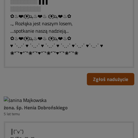
░░░░░░░░▐▐▐
░░░░░░░░░
✿♨❤️ԑ̮̑♦̮̑ɜܓ♨❤️♨ ԑ̮̑♦̮̑ɜܓ❤️♨✿
..„ Rozłąka jest naszym losem,
....spotkanie naszą nadzieją...
✿♨❤️ԑ̮̑♦̮̑ɜܓ♨❤️♨ ԑ̮̑♦̮̑ɜܓ❤️♨✿
♥ ⋱⋰ ♥ ⋱⋰ ♥ ⋱⋰ ♥ ⋱⋰ ♥⋱⋰ ♥⋱⋰ ♥
❀*¯*♥*¯*❀*¯*♥*¯*❀*¯*♥*¯*❀*¯*❀
Zgłoś nadużycie
żona. śp. Henia Dobrońskiego
5 lat temu
║(¯`v´¯)