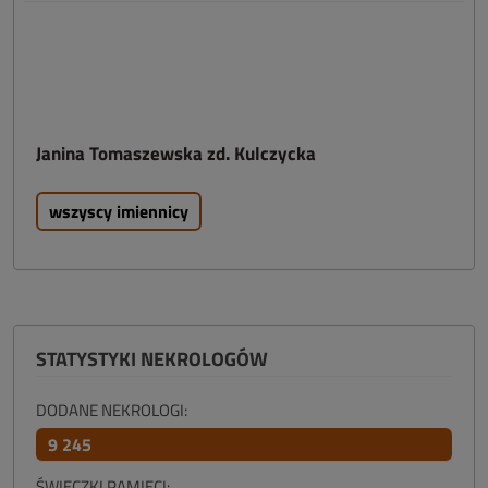
Janina Tomaszewska zd. Kulczycka
wszyscy imiennicy
STATYSTYKI NEKROLOGÓW
DODANE NEKROLOGI:
9 245
ŚWIECZKI PAMIĘCI: