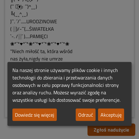
(¯` ะ̭̌♦̭̌ะ ´¯)^¸_)
╚(_¸^¸_)
)¯`. ´/`......URODZINOWE
( ░)/-´¯(....ŚWIATEŁKA
`-. /░´ ).....PAMIĘCI
❀*¯*♥*¯*❀*¯*♥*¯*❀*¯*♥*¯*❀
"Niech miłość ta, która wśród
nas żyła,nigdy nie umrze
i będzie wciąż żywa.♨❤️♨
Na naszej stronie używamy plików cookie i innych
❀*¯*♥*¯*❀*¯*♥*¯*❀*¯*♥*¯*❀
technologii do zbierania i przetwarzania danych
❤️♨❤️♨❤️♨❤️♨❤️♨❤️
osobowych w celu poprawy funkcjonalności strony
(¯`•♥•´¯) (¯`•♥•´¯) (¯`•♥•´¯) (¯`•♥•´¯)
oraz analizy ruchu. Możesz wyrazić zgodę na
_`•.¸.•´_ `•.¸.•´_ `•.¸.•´__`•.¸.•´_
wszystkie usługi lub dostosować swoje preferencje.
❀*¯*♥*¯*❀*¯*♥*¯*❀*¯*♥*¯*❀
Dowiedz się więcej
Odrzuć
Akceptuję
Zgłoś nadużycie