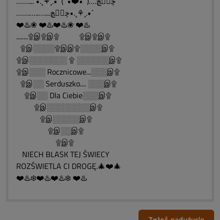
……....`•.¸⚘¸.•´ (¨`•❤️•´¨)….ڿڰۣڿ
…….…..…....ڿڰۣڿ•.¸⚘¸.•´
❤️♨️❀ ❤️♨️❤️♨️❀ ❤️♨️
........۩இ۩இ۩ ۩இ۩இ۩
۩இ░░░░۩இஇ۩░░░░இ۩
۩இ░░░░░░░ ۩ ░░░░░░இ۩
۩இ░░░ Rocznicowe...░░░இ۩
۩இ░░ Serduszko.... ░░░இ۩
۩இ░░ Dla Ciebie░░░இ۩
۩இ░░░░░░░░இ۩
۩இ░░░░░இ۩
۩இ░░இ۩
۩இ۩
NIECH BLASK TEJ ŚWIECY
ROZŚWIETLA CI DROGĘ.🎄❤️🎄
❤️♨️❄️❤️♨️❤️♨️❄️ ❤️♨️
Zgłoś nadużycie