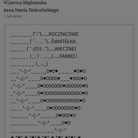
żona Henia Dobrońskiego
2 lata temu
_______ (¯`:´¯)........ROCZNICOWE
______ (¯ `·. · …´¯)....ŚWIATEŁKA.
_____ (¯ `·.(۞).·..´¯).......WIECZNEJ
______ (_.·´/ . ….._).......PAMIĘCI
________ (_.:._).
___*-:¦:-*_____0♥0♥_____♥0♥0
__*-:¦:-*____0♥0000♥___♥000♥0
_*-:¦:-*____0♥0000000♥000000♥0
_*-:¦:-*____0♥00000000000000♥0
__*-:¦:-*____0♥000000000000♥0
____*-:¦:-*____0♥00000000♥0
______*-:¦:-*_____0♥000♥0
_________*-:¦:-*____0♥0
______________,*-:¦:-*
✬ *♥* ✬ *♥*✬ *♥* ✬ *♥* ✬*♥* ✬