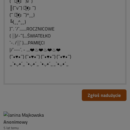
(¯` ะ̭̌♦̭̌ะ ´¯)v´¯)
║(¯`v´¯) ะ̭̌♦̭̌ะ ´¯)
(¯` ะ̭̌♦̭̌ะ ´¯)^¸_)
╚(_¸^¸_)
)¯`. ´/`........ROCZNICOWE
( ░)/-´¯(....ŚWIATEŁKO
`-. /░´ ).....PAMIĘCI
|/`---´. - ....❤️♨❤️♨❤️♨❤️
(¯`•♥•´¯) (¯`•♥•´¯) (¯`•♥•´¯) (¯`•♥•´¯)
_`•.¸.•´_ `•.¸.•´_ `•.¸.•´__`•.¸.•´_
Zgłoś nadużycie
Anonimowy
5 lat temu