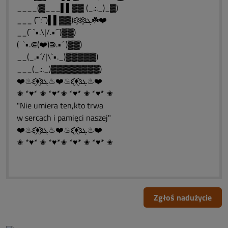
____(▓___▌▌▓▓ (_.:._)_▓)
___ (¯`:´¯)▌▌▓▓)ԑ̮̑❄️̮̑ɜܓ☘️❤️
__(¯ `•.\|/.•´¯)▓▓)
(¯ `•.⋐(❤️)⋑.•´¯)▓▓)
__(_.•´/|\`•._)▓▓▓▓▓)
___(_.:._)▓▓▓▓▓▓▓▓)
❤️♨ԑ̮̑♦̮̑ɜܓ♨❤️♨ԑ̮̑♦̮̑ɜܓ♨❤️
✬ *♥* ✬ *♥*✬ *♥* ✬ *♥* ✬
"Nie umiera ten,kto trwa
w sercach i pamięci naszej"
❤️♨ԑ̮̑♦̮̑ɜܓ♨❤️♨ԑ̮̑♦̮̑ɜܓ♨❤️
✬ *♥* ✬ *♥*✬ *♥* ✬ *♥* ✬
Zgłoś nadużycie