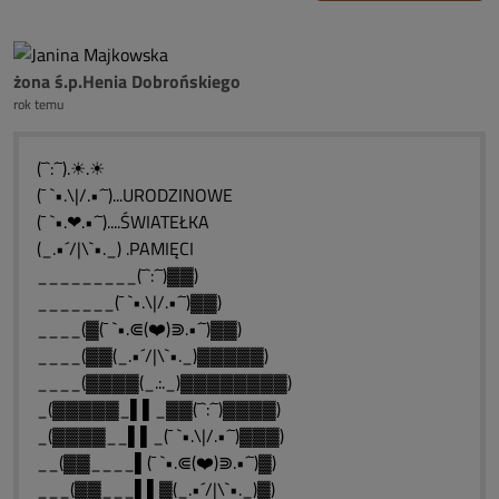
żona ś.p.Henia Dobrońskiego
rok temu
(¯`:´¯).☀.☀
(¯ `•.\|/.•´¯)...URODZINOWE
(¯ `•.❤.•´¯)....ŚWIATEŁKA
(_.•´/|\`•._) .PAMIĘCI
_________(¯`:´¯)▓▓)
_______(¯ `•.\|/.•´¯)▓▓)
____(▓(¯ `•.⋐(❤️)⋑.•´¯)▓▓)
____(▓▓(_.•´/|\`•._)▓▓▓▓▓)
____(▓▓▓▓(_.:._)▓▓▓▓▓▓▓▓)
_(▓▓▓▓▓_▌▌_▓▓(¯`:´¯)▓▓▓▓)
_(▓▓▓▓__▌▌_(¯ `•.\|/.•´¯)▓▓▓)
__(▓▓____▌(¯ `•.⋐(❤️)⋑.•´¯)▓)
___(▓▓___▌▌▓(_.•´/|\`•._)▓)