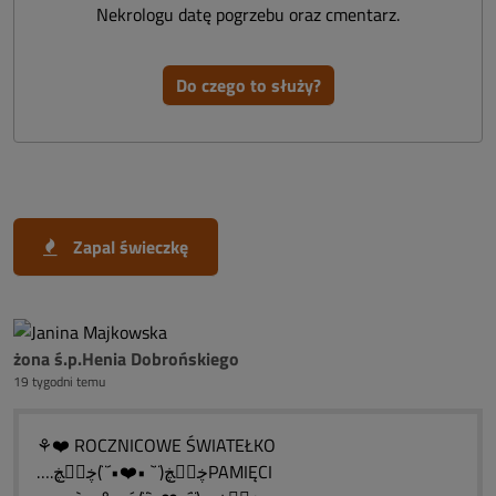
Nekrologu datę pogrzebu oraz cmentarz.
Do czego to służy?
Zapal świeczkę
żona ś.p.Henia Dobrońskiego
19 tygodni temu
⚘❤️ ROCZNICOWE ŚWIATEŁKO
….ڿڰۣڿ(¨` •❤️•´¨)ڿڰۣڿPAMIĘCI