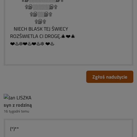
۩இ░░░░░இ۩
۩இ░░இ۩
۩இ۩
NIECH BLASK TEJ ŚWIECY
ROZŚWIETLA CI DROGĘ.🎄❤️🎄
❤️♨️❄️❤️♨️❤️♨️❄️ ❤️♨️
Zgłoś nadużycie
syn z rodziną
16 tygodni temu
(*)**