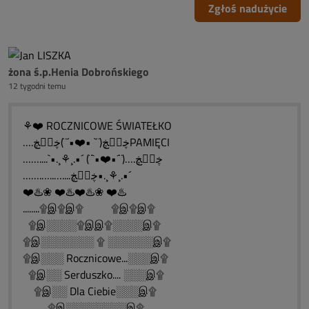
Zgłoś nadużycie
żona ś.p.Henia Dobrońskiego
12 tygodni temu
⚘❤️ ROCZNICOWE ŚWIATEŁKO
….ڿڰۣڿ(¨` •❤️•´¨)ڿڰۣڿPAMIĘCI
……....`•.¸⚘¸.•´ (¨`•❤️•´¨)….ڿڰۣڿ
…….…..…....ڿڰۣڿ•.¸⚘¸.•´
❤️♨️❀ ❤️♨️❤️♨️❀ ❤️♨️
........۩இ۩இ۩ ۩இ۩இ۩
۩இ░░░░۩இஇ۩░░░░இ۩
۩இ░░░░░░░ ۩ ░░░░░░இ۩
۩இ░░░ Rocznicowe...░░░இ۩
۩இ░░ Serduszko.... ░░░இ۩
۩இ░░ Dla Ciebie░░░இ۩
۩இ░░░░░░░░இ۩