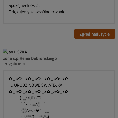
Spokojnych świąt
Dziękujemy za wspólne trwanie
Zgłoś nadużycie
żona ś.p.Henia Dobrońskiego
19 tygodni temu
✿ ¸¸.•✿ ¸¸.•✿ ¸¸.•✿ ¸¸.•✿ ¸¸.•✿¸¸.•✿
.......URODZINOWE ŚWIATEŁKA
✿ ¸¸.•✿ ¸¸.•✿ ¸¸.•✿ ¸¸.•✿ ¸¸.•✿¸¸.•✿
..............( ░\\░´),-´¯¯(
)¯¯`-. ( ░/░ )_
(░\\░.-(❤️`´-.__(
( ░/░’(__(░/░)._)