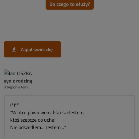
Do czego to służy?
Zapal świeczkę
syn z rodziną
3 tygodnie temu
(*)**
"Wiatru powiewem, liści szelestem,
ktoś szepcze do ucha:
Nie odszedłem… Jestem…"