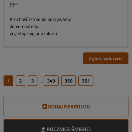
(*)**
Kruchość istnienia odkrywamy
dopiero wtedy,
gdy staje się ono faktem.
Zgłoś nadużycie
1
2
3
...
349
350
351
DODAJ NEKROLOG
ROCZNICE ŚMIERCI