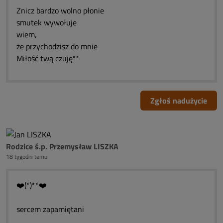
Znicz bardzo wolno płonie
smutek wywołuje
wiem,
że przychodzisz do mnie
Miłość twą czuję**
Zgłoś nadużycie
Rodzice ś.p. Przemysław LISZKA
18 tygodni temu
❤️(*)**❤️
sercem zapamiętani