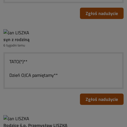
Zgłoś nadużycie
syn z rodziną
6 tygodni temu
TATO(*)**
Dzień OJCA pamiętamy**
Zgłoś nadużycie
Rodzice ś.p. Przemysław LISZKA