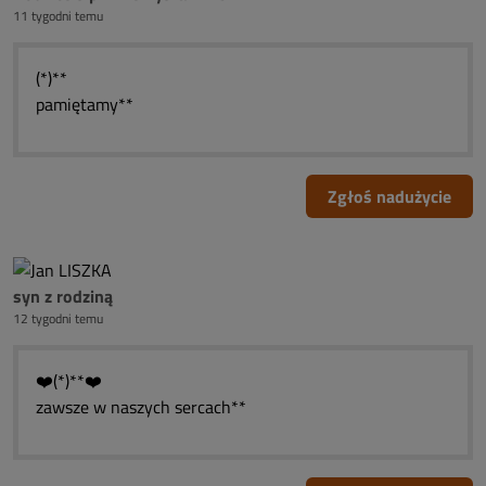
11 tygodni temu
(*)**
pamiętamy**
Zgłoś nadużycie
syn z rodziną
12 tygodni temu
❤️(*)**❤️
zawsze w naszych sercach**