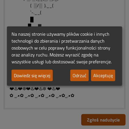
( ░/░ ).__(
`-.__(
█
█ ▓
█ ▓▓▓ “Gdy smutek boli,
Na naszej stronie używamy plików cookie i innych
█ ▓▓▓▓ a słowa zbyt małe
technologii do zbierania i przetwarzania danych
█ ▓▓▓▓▓ by rozpacz wypowiedzieć
osobowych w celu poprawy funkcjonalności strony
█ ▓▓▓▓▓ zostaje tylko milczenie
oraz analizy ruchu. Możesz wyrazić zgodę na
█ ▓_▓▓ pełne gorących łez
wszystkie usługi lub dostosować swoje preferencje.
█ ▓▓ i bliskość osieroconych serc.“..
█
Dowiedz się więcej
Odrzuć
Akceptuję
█
❤️♨️❤️❄️❤️♨️❤️♨️❄️ ❤️♨️❤️
✿ ¸¸.•✿ ¸¸.•✿ ¸¸.•✿ ¸¸.•✿ ¸¸.•✿¸¸.•✿
Zgłoś nadużycie