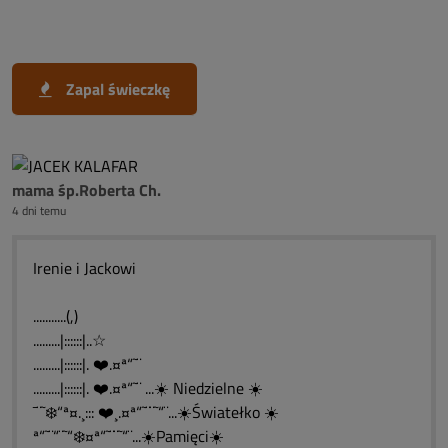
Zapal świeczkę
mama śp.Roberta Ch.
4 dni temu
Irenie i Jackowi
...........(,)
.........|::::::|..☆
.........|::::::|. ❤️.¤ª“˜¨
.........|::::::|. ❤️.¤ª“˜¨ ...☀️ Niedzielne ☀️
¯¨˜❄️“ª¤.¸::: ❤️¸.¤ª“˜¨¨˜“¨...☀️Światełko ☀️
ª“˜¨“¨˜“❄️¤ª“˜¨¨˜“¨...☀️Pamięci☀️