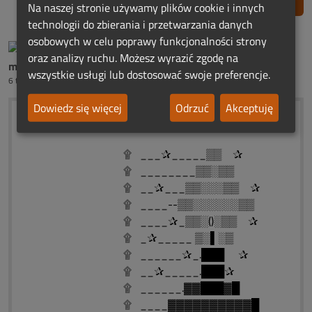
Zgłoś nadużycie
Na naszej stronie używamy plików cookie i innych
technologii do zbierania i przetwarzania danych
osobowych w celu poprawy funkcjonalności strony
oraz analizy ruchu. Możesz wyrazić zgodę na
mama śp.Roberta Ch.
wszystkie usługi lub dostosować swoje preferencje.
6 tygodni temu
Dowiedz się więcej
Odrzuć
Akceptuję
Dla Ireny i Jacka
۩ ___✰_____▒▒ ✰
۩ ________▒▒░▒▒
۩ __✰___▒▒░░░▒▒ ✰
۩ ____--▒▒░░░░░░▒▒
۩ ____✰_▒▒░()░▒▒ ✰
۩ _✰_____ ▒░▌░▒
۩ ______✰_.███ ✰
۩ __✰_____.███✰
۩ ______.▓▓███▓█
۩ ____▓▓▓▓▓▓▓▓▓▓█