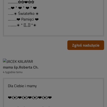
..............✿✿❤️✿✿
....❤️ * ❤️ * ❤️ * ❤️
…....☀️ Światełko ☀️
...…….❤️ Pamięci ❤️
…........☀️ * [[,,]] *☀️
Zgłoś nadużycie
mama śp.Roberta Ch.
4 tygodnie temu
Dla Ciebie i mamy
❤️ͼ̮̑●̮̑ͽ❤️ͼ̮̑●̮̑ͽ❤️ͼ̮̑●̮̑ͽ❤️ͼ̮̑●̮̑ͽ❤️