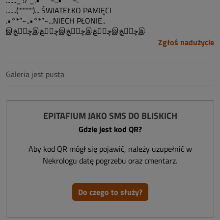
......._'!/'_.•°*”~..•°*”~.
.......(""""")... ŚWIATEŁKO PAMIĘCI
.•°*”~..•°*”~...NIECH PŁONIE..
இڿڰۣڿஇڿڰۣڿஇڿڰۣڿஇڿڰۣڿஇڿڰۣڿஇ
Zgłoś nadużycie
Galeria jest pusta
EPITAFIUM JAKO SMS DO BLISKICH
Gdzie jest kod QR?
Aby kod QR mógł się pojawić, należy uzupełnić w
Nekrologu datę pogrzebu oraz cmentarz.
Do czego to służy?