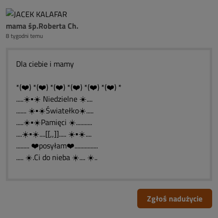
mama śp.Roberta Ch.
8 tygodni temu
Dla ciebie i mamy
*(❤️) *(❤️) *(❤️) *(❤️) *(❤️) *(❤️) *
.....☀️▪️☀️ Niedzielne ☀️....
....... ☀️▪️☀️Światełko☀️.....
.....☀️▪️☀️Pamięci ☀️...........
....☀️▪️☀️....[[,,]]..... ☀️▪️☀️....
......... ❤️posyłam❤️................
..... ☀️.Ci do nieba ☀️.... ☀️..
Zgłoś nadużycie