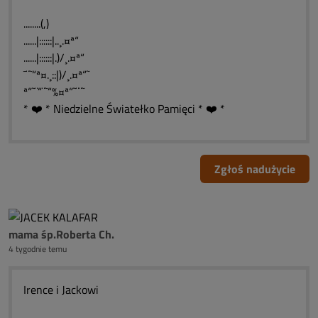
........(,)
......|::::::|..¸.¤ª“
......|::::::|.)/¸.¤ª“
¯¨˜“ª¤.¸::|)/¸.¤ª“˜
ª“˜¨“¨˜“%¤ª“˜¨¨˜
* ❤️ * Niedzielne Światełko Pamięci * ❤️ *
Zgłoś nadużycie
mama śp.Roberta Ch.
4 tygodnie temu
Irence i Jackowi