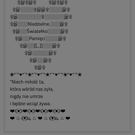
۩இ۩இ۩ ۩இ۩இ۩
۩இ░░░░۩இஇ۩░░░░இ۩
۩இ░░░░░░░۩░░░░░░இ۩
۩இ░░░Niedzielne.░░░இ۩
۩இ░░Światełko░░░░இ۩
۩இ░░Pamięci░░░░இ۩
۩இ░░[[,,]]░░░இ۩
۩இ░░░░░இ۩
۩இ░░இ۩
۩இ۩
❀*¯*♥*¯*❀*¯*♥*¯*❀*¯*♥*¯*❀*♥*¯*❀
"Niech miłość ta,
która wśród nas żyła,
nigdy nie umrze
i będzie wciąż żywa.
❤️ͼ̮̑●̮̑ͽ❤️ͼ̮̑●̮̑ͽ❤️ͼ̮̑●̮̑ͽ❤️ͼ̮̑●̮̑ͽ❤️
❤️ ♨ ԑ̮̑♦̮̑ɜܓ ♨ ❤️ ♨ ԑ̮̑♦̮̑ɜܓ ♨ ❤️