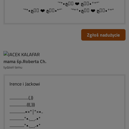
˜”*•ڰۣڿ ❤️ ڰۣڿ•°*”˜
˜”*•ڰۣڿ ❤️ ڰۣڿ•°*”˜ ˜”*•ڰۣڿ ❤️ ڰۣڿ•°*”
Zgłoś nadużycie
mama śp.Roberta Ch.
tydzień temu
Irence i Jackowi
......................(,))
....................(((,)))
..................•×*￨*×•..
.................*•.¸_¸..•*
.................*•.¸_¸..•*