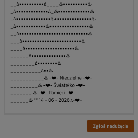
__∆••••••••••∆____♨️••••••••••♨️
_∆•••••••••••••∆_♨️•••••••••••••♨️
_∆••••••••••••••♨️•••••••••••••••♨️
_∆••••••••••••♨️••••••••••••••••♨️
__∆••••••••••••••••••••••••••••♨️
___∆••••••••••••••••••••••••♨️
____∆••••••••••••••••••••♨️
______∆••••••••••••••♨️
________∆••••••••♨️
__________∆••♨️
___________♨️ -❤️- Niedzielne -❤️-
_________♨️ -❤️- Światełko -❤️-
_______ ♨️ -❤️- Pamięci -❤️-
______♨️ **14 - 06 - 2026.r.-❤️-
Zgłoś nadużycie