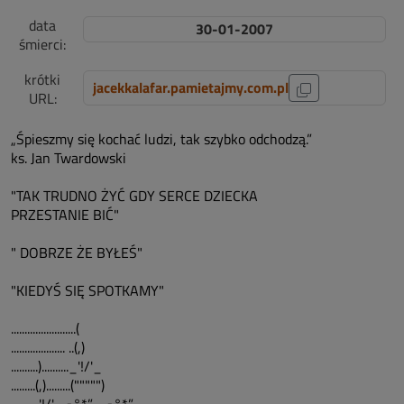
data
30-01-2007
śmierci:
krótki
jacekkalafar.pamietajmy.com.pl
URL:
„Śpieszmy się kochać ludzi, tak szybko odchodzą.”
ks. Jan Twardowski
"TAK TRUDNO ŻYĆ GDY SERCE DZIECKA
PRZESTANIE BIĆ"
" DOBRZE ŻE BYŁEŚ"
"KIEDYŚ SIĘ SPOTKAMY"
........................(
.................... ..(,)
..........).........._'!/'_
.........(,).........(""""")