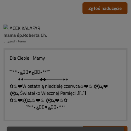
Zgłoś nadużycie
mama śp.Roberta Ch.
5 tygodni temu
Dla Ciebie i Mamy
˜”*°•ڰۣڿ♥ڰۣڿ•°*”˜
◕◕═════♣♣═════◕◕
✿♨❤️W ostatnią niedzielę czerwca♨❤️♨ ԑ̮̑♦̮̑ɜܓ❤️
ԑ̮̑♦̮̑ɜܓ Światełko Wiecznej Pamięci .[[,,]]
✿♨❤️ԑ̮̑♦̮̑ɜܓ♨❤️♨ ԑ̮̑♦̮̑ɜܓ❤️♨✿
˜”*°•ڰۣڿ♥ڰۣڿ•°*”