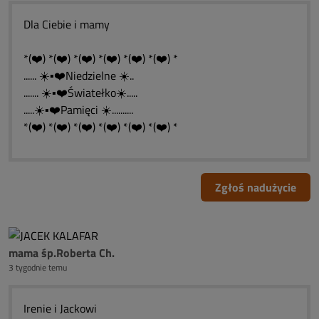
Dla Ciebie i mamy
*(❤️) *(❤️) *(❤️) *(❤️) *(❤️) *(❤️) *
...... ☀️▪️❤️Niedzielne ☀️..
....... ☀️▪️❤️Światełko☀️.....
.....☀️▪️❤️Pamięci ☀️..........
*(❤️) *(❤️) *(❤️) *(❤️) *(❤️) *(❤️) *
Zgłoś nadużycie
mama śp.Roberta Ch.
3 tygodnie temu
Irenie i Jackowi