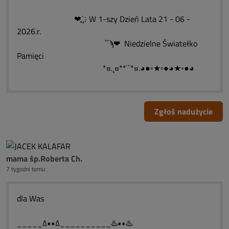
❤,҉, W 1-szy Dzień Lata 21 - 06 -
2026.r.
՝՝ϡ❤ Niedzielne Światełko
Pamięci
*¤.¸¤**¨¨*¤.◕●◦★◦●◕★◦●◕
Zgłoś nadużycie
mama śp.Roberta Ch.
7 tygodni temu
dla Was
_____∆••∆__________♨️••♨️