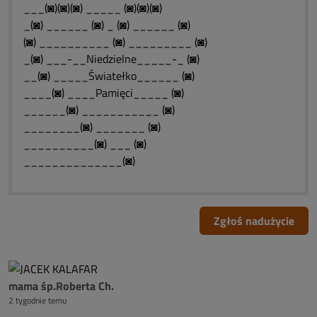
___(◙)(◙)(◙) _____ (◙)(◙)(◙)
_(◙) ______ (◙) _ (◙) ______ (◙)
(◙) __________ (◙) _________ (◙)
_(◙) ___-__Niedzielne_____-_ (◙)
__(◙) _____Światełko______ (◙)
____(◙) ____Pamięci_____ (◙)
______(◙) ___________ (◙)
________(◙) _______ (◙)
__________(◙) ___ (◙)
______________(◙)
Zgłoś nadużycie
mama śp.Roberta Ch.
2 tygodnie temu