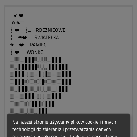
...☀️ ❤️
¯❄️ ❀¯¯¯
┊ ❤️. ┊... ROCZNICOWE
┊ ❀❤️... ŚWIATEŁKA
❀ ❤️ .... PAMIĘCI
┊ ❤️ .... IWONKO
░░░░▐▐▐░░░░░▐▐▐
░░▐▐▐▐▐▐░░░▐▐▐▐▐▐
░▐▐▐░░░░▐░▐░░░░▐▐▐
░▐▐▐░░░░░▐░░░░░▐▐▐
░░▐▐▐░░░░░░░░░▐▐▐
░░░░▐▐▐░░░░░▐▐▐
░░░░░░▐▐▐░▐▐▐
░░░░░░░░▐▐▐
░░░░░░░░░▐
Na naszej stronie używamy plików cookie i innych
♥*•¸•* ♥ *•¸*•¸•*¸•* ♥ *•¸•*`♥
technologii do zbierania i przetwarzania danych
..Najlepszym pamiętnikiem jest serce.
osobowych w celu poprawy funkcjonalności strony