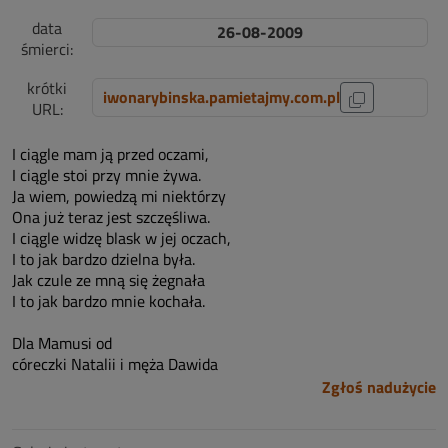
data
26-08-2009
śmierci:
krótki
iwonarybinska.pamietajmy.com.pl
URL:
I ciągle mam ją przed oczami,
I ciągle stoi przy mnie żywa.
Ja wiem, powiedzą mi niektórzy
Ona już teraz jest szczęśliwa.
I ciągle widzę blask w jej oczach,
I to jak bardzo dzielna była.
Jak czule ze mną się żegnała
I to jak bardzo mnie kochała.
Dla Mamusi od
córeczki Natalii i męża Dawida
Zgłoś nadużycie