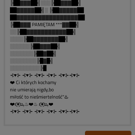
╠██▓▓▓██╣░░░╠██▓▓▓██╣
██▓▓▓▓▓██╣░ ╠██▓▓▓▓▓██
██▓▓▓▓▓▓▓▓▓▓▓▓▓▓▓▓▓██
╠██▓▓▓ PAMIĘTAM ***▓▓██╣
░░╠██▓▓▓▓▓▓▓▓▓▓▓██╣
░░░░╠██▓▓▓▓▓▓▓██╣
░░░░░░╠██▓▓▓██╣
░░░░░░░╠██▓██╣
░░░░░░░░╠█▓█╣
░░░░░░░░░╠█
⊰♥⊱ ⊰♥⊱ ⊰♥⊱ ⊰♥⊱ ⊰♥⊱⊰♥⊱
❤️ Ci których kochamy
nie umierają nigdy,bo
miłość to nieśmiertelność"♨️
❤️ԑ̮̑♦̮̑ɜܓ♨❤️♨ ԑ̮̑♦̮̑ɜܓ❤️
⊰♥⊱ ⊰♥⊱ ⊰♥⊱ ⊰♥⊱ ⊰♥⊱⊰♥⊱