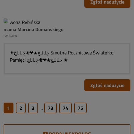
Zgłoś nadużycie
mama Marcina Domańskiego
rok temu
✬ڿڰۣڿ❀❤❀ڿڰۣڿ Smutne Rocznicowe Światełko
Pamięci ڿڰۣڿ❀❤❀ڿڰۣڿ ✬
Zgłoś nadużycie
1
2
3
...
73
74
75