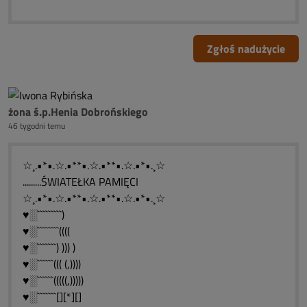
Zgłoś nadużycie
żona ś.p.Henia Dobrońskiego
46 tygodni temu
☆¸.•*•.☆.•**•.☆.•**•.☆.•*•.¸☆
.........ŚWIATEŁKA PAMIĘCI
☆¸.•*•.☆.•**•.☆.•**•.☆.•*•.¸☆
♥░`````````)
♥░````````((((
♥░```````) ))) )
♥░``````((( (,))))
♥░``````(((((,)))))
♥░```````[][*][]