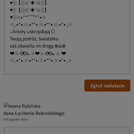
♥░【░☆`◈´☆░】
♥░【░☆`◈´☆░】
♥░☆•°*”˜˜˜”*°•☆
☆¸.•*•.☆.•**•.☆.•**•.☆.•*•.¸☆
...Anioły uskrzydlają Ci
Twoją podróż, światełko
zaś oświetla im drogę.❄️♨️❄️
❤️♨ ԑ̮̑♦̮̑ɜܓ ♨❤️♨ ԑ̮̑♦̮̑ɜܓ ♨ ❤️
☆¸.•*•.☆.•**•.☆.•**•.☆.•*•.¸☆
Zgłoś nadużycie
żona ś.p.Henia Dobrońskiego
49 tygodni temu