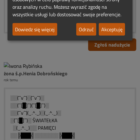
.. ...Ono pamięta o tych,
oraz analizy ruchu. Możesz wyrazić zgodę na
którzy są godni pamięci...❤️♣❤️
wszystkie usługi lub dostosować swoje preferencje.
♥*•¸•*⭐♥⭐*•¸*•¸•*¸•* ♥
Dowiedz się więcej
Odrzuć
Akceptuję
Zgłoś nadużycie
żona ś.p.Henia Dobrońskiego
rok temu
░░(¯`v´¯)░(¯`v´¯)░
░░(¯`[█]´¯)(¯`[█]´¯)░
░░(¯`v´¯)(_.^._)░(_.^._)░
░(¯`[█]´¯)░ ŚWIATEŁKA
░(_.^._)░░ PAMIĘCI
░░╠███╣░░░░░░░╠███╣