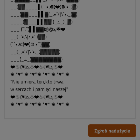
__(▓▓____▌(¯ `•.⋐(❤️)⋑.•´¯)▓)
___(▓▓___▌▌▓(_.•´/|\`•._)▓)
____(▓___▌▌▓▓ (_.:._)_▓)
___ (¯`:´¯)▌▌▓▓)ԑ̮̑❄️̮̑ɜܓ☘️❤️
__(¯ `•.\|/.•´¯)▓▓)
(¯ `•.⋐(❤️)⋑.•´¯)▓▓)
__(_.•´/|\`•._)▓▓▓▓▓)
___(_.:._)▓▓▓▓▓▓▓▓)
❤️♨ԑ̮̑♦̮̑ɜܓ♨❤️♨ԑ̮̑♦̮̑ɜܓ♨❤️
✬ *♥* ✬ *♥*✬ *♥* ✬ *♥* ✬
"Nie umiera ten,kto trwa
w sercach i pamięci naszej"
❤️♨ԑ̮̑♦̮̑ɜܓ♨❤️♨ԑ̮̑♦̮̑ɜܓ♨❤️
✬ *♥* ✬ *♥*✬ *♥* ✬ *♥* ✬
Zgłoś nadużycie