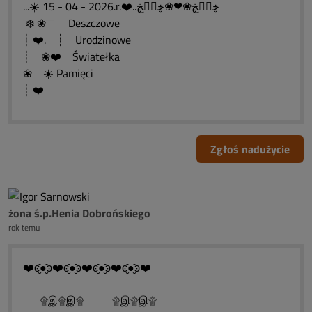
...☀️ 15 - 04 - 2026.r.❤️..ڿڰۣڿ❀❤❀ڿڰۣڿ
¯❄️ ❀¯¯¯ Deszczowe
┊ ❤️. ┊ Urodzinowe
┊ ❀❤️ Światełka
❀ ☀️ Pamięci
┊ ❤️
Zgłoś nadużycie
żona ś.p.Henia Dobrońskiego
rok temu
❤️ͼ̮̑●̮̑ͽ❤️ͼ̮̑●̮̑ͽ❤️ͼ̮̑●̮̑ͽ❤️ͼ̮̑●̮̑ͽ❤️
۩இ۩இ۩ ۩இ۩இ۩