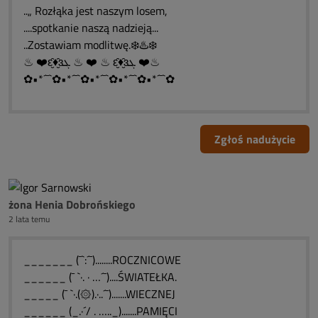
..„ Rozłąka jest naszym losem,
....spotkanie naszą nadzieją...
..Zostawiam modlitwę.❄️♨️❄️
♨ ❤️ԑ̮̑♦̮̑ɜܓ ♨ ❤️ ♨ ԑ̮̑♦̮̑ɜܓ ❤️♨
✿•*´¯`✿•*´¯`✿•*´¯`✿•*´¯`✿•*´¯`✿
Zgłoś nadużycie
żona Henia Dobrońskiego
2 lata temu
_______ (¯`:´¯)........ROCZNICOWE
______ (¯ `·. · …´¯)....ŚWIATEŁKA.
_____ (¯ `·.(۞).·..´¯).......WIECZNEJ
______ (_.·´/ . ….._).......PAMIĘCI