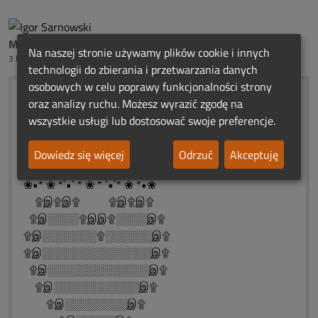
Mama Bartoszka Ciszek
Na naszej stronie używamy plików cookie i innych
3 lata temu
technologii do zbierania i przetwarzania danych
osobowych w celu poprawy funkcjonalności strony
:._.)
oraz analizy ruchu. Możesz wyrazić zgodę na
░░░░░ (_.:._)
wszystkie usługi lub dostosować swoje preferencje.
)¯`\ | /´¯(..ROCZNICOWE SMUTNE
._.:▓:._.)..ŚWIATEŁKA PAMIĘCI
Dowiedz się więcej
Odrzuć
Akceptuję
░(_.:._).... IGORKU
❀•* ❀ *`•` * ❀ * `•`* ❀ *•❀
۩இ۩இ۩ ۩இ۩இ۩
۩இ░░░░۩இஇ۩░░░░இ۩
۩இ░░░░░░░۩░░░░░░இ۩
۩இ░░░░░░░░░░░░░░இ۩
۩இ░░░░░░░░░░░░░இ۩
۩இ░░░░░░░░░░░இ۩
۩இ░░░░░░░░இ۩