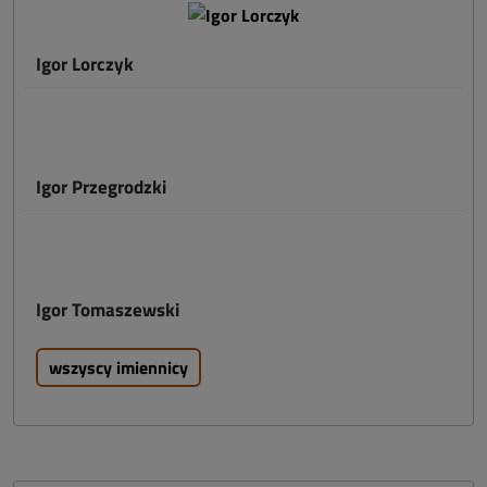
Igor Lorczyk
Igor Przegrodzki
Igor Tomaszewski
wszyscy imiennicy