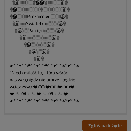
۩இ░░░░۩இஇ۩░░░░இ۩
۩இ░░░░░░░۩░░░░░░இ۩
۩இ░░░Rocznicowe.░░░இ۩
۩இ░░Światełko░░░░இ۩
۩இ░░Pamięci░░░░இ۩
۩இ░░░░░░░░இ۩
۩இ░░░░░இ۩
۩இ░░இ۩
۩இ۩
❀*¯*♥*¯*❀*¯*♥*¯*❀*¯*♥*¯*❀*♥*¯*❀
"Niech miłość ta, która wśród
nas żyła,nigdy nie umrze i będzie
wciąż żywa.❤️ͼ̮̑●̮̑ͽ❤️ͼ̮̑●̮̑ͽ❤️ͼ̮̑●̮̑ͽ❤️
❤️ ♨ ԑ̮̑♦̮̑ɜܓ ♨ ❤️ ♨ ԑ̮̑♦̮̑ɜܓ ♨ ❤️
❀*¯*♥*¯*❀*¯*♥*¯*❀*¯*♥*¯*❀*♥*¯*❀
Zgłoś nadużycie