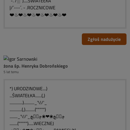
`-. /░´ ).....ŚWIATEŁKA
|/`---´. - .ROCZNICOWE
❤️♨❤️♨❤️♨❤️♨❤️♨❤️♨❤️
Zgłoś nadużycie
żona śp. Henryka Dobrońskiego
5 lat temu
*) URODZINOWE....)
...ŚWIATEŁKA.......(,)
...............)............_'\!/'_
..............(,)...........(""""")
........._'\!/'_ڿڰۣڿ❀❤❀ڿڰۣڿ
.........(""""")......WIECZNEJ