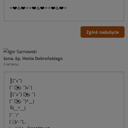
⭐❤️♨️❤️⭐⭐❤️♨️❤️⭐⭐❤️♨️❤️⭐
Zgłoś nadużycie
żona. śp. Henia Dobrońskiego
5 lat temu
║(¯`v´¯)
(¯` ะ̭̌♦̭̌ะ ´¯)v´¯)
║(¯`v´¯) ะ̭̌♦̭̌ะ ´¯)
(¯` ะ̭̌♦̭̌ะ ´¯)^¸_)
╚(_¸^¸_)
)¯`. ´/`
( ░)/-´¯(...