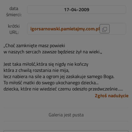
data
17-04-2009
śmierci:
krótki
igorsarnowski.pamietajmy.com.pl
URL:
„Choć zamknięte masz powieki
w naszych sercach zawsze będziesz żył na wieki.„
Jest taka miłość,która się nigdy nie kończy
która z chwilą rozstania nie mija,
lecz nabiera na sile a ogrom jej zaskakuje samego Boga.
To miłość matki do swego ukochanego dziecka...
dziecka, które nie wiedzieć czemu odeszło przedwcześnie......
Zgłoś nadużycie
Galeria jest pusta