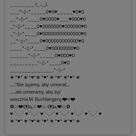
________ (_.:._).
___*-:¦:-*_____0♥0♥_____♥0♥0
__*-:¦:-*____0♥0000♥___♥000♥0
_*-:¦:-*____0♥0000000♥000000♥0
_*-:¦:-*____0♥00000000000000♥0
__*-:¦:-*____0♥000000000000♥0
____*-:¦:-*____0♥00000000♥0
______*-:¦:-*_____0♥000♥0
_________*-:¦:-*____0♥0
______________,*-:¦:-*
✬ *♥* ✬ *♥*✬ *♥* ✬ *♥* ✬*♥* ✬
......"Nie żyjemy, aby umierać...
......ale umieramy, aby żyć
wiecznie.M. Buchbergerę.❤️⭐❤️
✿♨❤️ԑ̮̑♦̮̑ɜܓ♨❤️♨ ԑ̮̑♦̮̑ɜܓ❤️♨✿
♥ ⋱⋰ ♥ ⋱⋰ ♥ ⋱⋰ ♥ ⋱⋰ ♥⋱⋰ ♥⋱⋰ ♥
✬ *♥* ✬ *♥*✬ *♥* ✬ *♥* ✬*♥* ✬