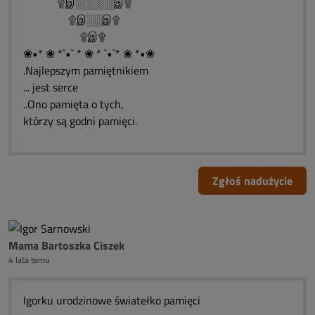
۩இ░░░░░இ۩
۩இ░░இ۩
۩இ۩
❀•* ❀ *`•` * ❀ * `•`* ❀ *•❀
.Najlepszym pamiętnikiem
... jest serce
..Ono pamięta o tych,
którzy są godni pamięci.
Zgłoś nadużycie
Mama Bartoszka Ciszek
4 lata temu
Igorku urodzinowe światełko pamięci