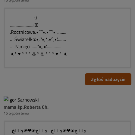
16 tygodni temu
...........................()
..........................(())
.Rocznicowe,•’``’•,•’``’•,..........
….Światełko.’•,`’•,*,•’`,•’..........
….Pamięci.......`’•,,•’................
☀️* ♥ * * * ♨️ * ♨️ * * * ♥ * ☀️
Zgłoś nadużycie
mama śp.Roberta Ch.
16 tygodni temu
..ڿڰۣڿ❀❤❀ڿڰۣڿ ..ڿڰۣڿ❀❤❀ڿڰۣڿ