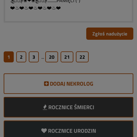
.ڿڰۣڿ❀❤❀ڿڰۣڿ..........PAMIĘCI (*)
❤️♨❤️♨❤️♨❤️♨❤️♨❤️
Zgłoś nadużycie
1
2
3
...
20
21
22
DODAJ NEKROLOG
ROCZNICE ŚMIERCI
ROCZNICE URODZIN