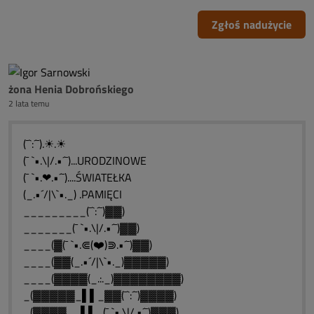
Zgłoś nadużycie
żona Henia Dobrońskiego
2 lata temu
(¯`:´¯).☀.☀
(¯ `•.\|/.•´¯)...URODZINOWE
(¯ `•.❤.•´¯)....ŚWIATEŁKA
(_.•´/|\`•._) .PAMIĘCI
_________(¯`:´¯)▓▓)
_______(¯ `•.\|/.•´¯)▓▓)
____(▓(¯ `•.⋐(❤️)⋑.•´¯)▓▓)
____(▓▓(_.•´/|\`•._)▓▓▓▓▓)
____(▓▓▓▓(_.:._)▓▓▓▓▓▓▓▓)
_(▓▓▓▓▓_▌▌_▓▓(¯`:´¯)▓▓▓▓)
_(▓▓▓▓__▌▌_(¯ `•.\|/.•´¯)▓▓▓)