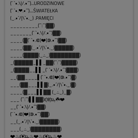
(¯ `•.\|/.•´¯)...URODZINOWE
(¯ `•.❤.•´¯)....ŚWIATEŁKA
(_.•´/|\`•._) .PAMIĘCI
_________(¯`:´¯)▓▓)
_______(¯ `•.\|/.•´¯)▓▓)
____(▓(¯ `•.⋐(❤️)⋑.•´¯)▓▓)
____(▓▓(_.•´/|\`•._)▓▓▓▓▓)
____(▓▓▓▓(_.:._)▓▓▓▓▓▓▓▓)
_(▓▓▓▓▓_▌▌_▓▓(¯`:´¯)▓▓▓▓)
_(▓▓▓▓__▌▌_(¯ `•.\|/.•´¯)▓▓▓)
__(▓▓____▌(¯ `•.⋐(❤️)⋑.•´¯)▓)
___(▓▓___▌▌▓(_.•´/|\`•._)▓)
____(▓___▌▌▓▓ (_.:._)_▓)
___ (¯`:´¯)▌▌▓▓)ԑ̮̑❄️̮̑ɜܓ☘️❤️
__(¯ `•.\|/.•´¯)▓▓)
(¯ `•.⋐(❤️)⋑.•´¯)▓▓)
__(_.•´/|\`•._)▓▓▓▓▓)
___(_.:._)▓▓▓▓▓▓▓▓)
❤️♨ԑ̮̑♦̮̑ɜܓ♨❤️♨ԑ̮̑♦̮̑ɜܓ♨❤️