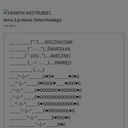
żona ś.p.Henia Dobrońskiego
rok temu
_______ (¯`:´¯)........ROCZNICOWE
______ (¯ `·. · …´¯)....ŚWIATEŁKA.
_____ (¯ `·.(۞).·..´¯).......WIECZNEJ
______ (_.·´/ . ….._).......PAMIĘCI
________ (_.:._).
___*-:¦:-*_____0♥0♥_____♥0♥0
__*-:¦:-*____0♥0000♥___♥000♥0
_*-:¦:-*____0♥0000000♥000000♥0
_*-:¦:-*____0♥00000000000000♥0
__*-:¦:-*____0♥000000000000♥0
____*-:¦:-*____0♥00000000♥0
______*-:¦:-*_____0♥000♥0
_________*-:¦:-*____0♥0