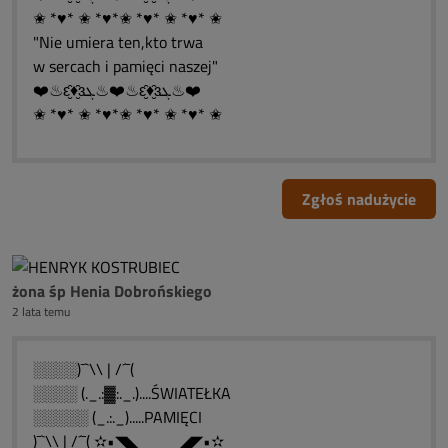
✬ *♥* ✬ *♥*✬ *♥* ✬ *♥* ✬
"Nie umiera ten,kto trwa
w sercach i pamięci naszej"
❤️♨ԑ̮̑♦̮̑ɜܓ♨❤️♨ԑ̮̑♦̮̑ɜܓ♨❤️
✬ *♥* ✬ *♥*✬ *♥* ✬ *♥* ✬
Zgłoś nadużycie
żona śp Henia Dobrońskiego
2 lata temu
░░░░)¯`\\ | /´¯(
░░░░ (._.:▓:._.)....ŚWIATEŁKA
░░░░░ (_.:._).....PAMIĘCI
)¯`\\ | /´¯( ✫•◥◣____◢◤•✫