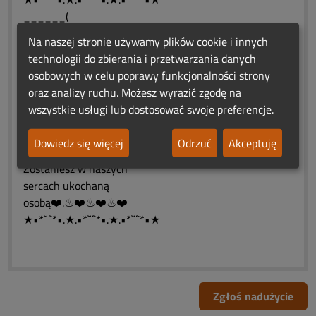
______(
______(,;)
Na naszej stronie używamy plików cookie i innych
_____〖♥〗
technologii do zbierania i przetwarzania danych
_____〖♥〗
osobowych w celu poprawy funkcjonalności strony
_____〖♥〗
oraz analizy ruchu. Możesz wyrazić zgodę na
.....----.(____)
wszystkie usługi lub dostosować swoje preferencje.
----((_,»*¯**¯*«,_))
"Nigdy nie zapomnimy
Dowiedz się więcej
Odrzuć
Akceptuję
lat spędzonych z Tobą.
Zostaniesz w naszych
sercach ukochaną
osobą❤️.♨❤️♨❤️♨❤️
★•*`¨`*•.★.•*`¨`*•.★.•*`¨`*•★
Zgłoś nadużycie