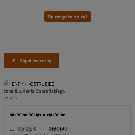
Do czego to służy?
Zapal świeczkę
żona ś.p.Henia Dobrońskiego
rok temu
❤️ͼ̮̑●̮̑ͽ❤️ͼ̮̑●̮̑ͽ❤️ͼ̮̑●̮̑ͽ❤️ͼ̮̑●̮̑ͽ❤️
........۩இ۩இ۩ ۩இ۩இ۩