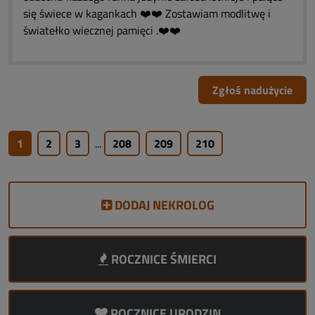
się świece w kagankach ❤️❤️ Zostawiam modlitwę i
światełko wiecznej pamięci .❤️❤️
Zgłoś nadużycie
1
2
3
...
208
209
210
DODAJ NEKROLOG
ROCZNICE ŚMIERCI
ROCZNICE URODZIN