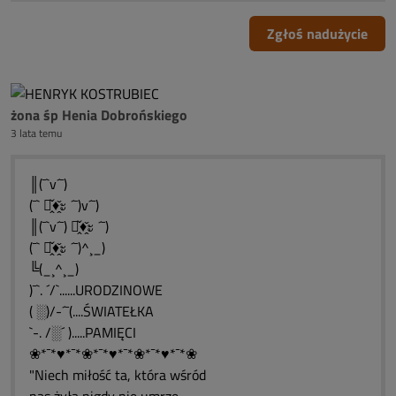
Zgłoś nadużycie
żona śp Henia Dobrońskiego
3 lata temu
║(¯`v´¯)
(¯` ะ̭̌♦̭̌ะ ´¯)v´¯)
║(¯`v´¯) ะ̭̌♦̭̌ะ ´¯)
(¯` ะ̭̌♦̭̌ะ ´¯)^¸_)
╚(_¸^¸_)
)¯`. ´/`......URODZINOWE
( ░)/-´¯(....ŚWIATEŁKA
`-. /░´ ).....PAMIĘCI
❀*¯*♥*¯*❀*¯*♥*¯*❀*¯*♥*¯*❀
"Niech miłość ta, która wśród