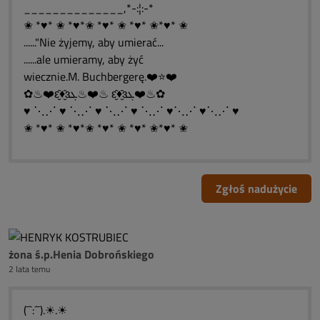
______________,*-:¦:-*
✬ *♥* ✬ *♥*✬ *♥* ✬ *♥* ✬*♥* ✬
......"Nie żyjemy, aby umierać...
......ale umieramy, aby żyć
wiecznie.M. Buchbergerę.❤️⭐❤️
✿♨❤️ԑ̮̑♦̮̑ɜܓ♨❤️♨ ԑ̮̑♦̮̑ɜܓ❤️♨✿
♥ ⋱⋰ ♥ ⋱⋰ ♥ ⋱⋰ ♥ ⋱⋰ ♥⋱⋰ ♥⋱⋰ ♥
✬ *♥* ✬ *♥*✬ *♥* ✬ *♥* ✬*♥* ✬
Zgłoś nadużycie
żona ś.p.Henia Dobrońskiego
2 lata temu
(¯`:´¯).☀.☀