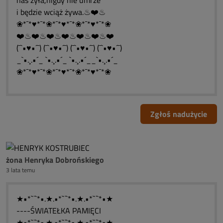
nas żyła,nigdy nie umrze
i będzie wciąż żywa.♨❤️♨
❀*¯*♥*¯*❀*¯*♥*¯*❀*¯*♥*¯*❀
❤️♨❤️♨❤️♨❤️♨❤️♨❤️♨❤️
(¯`•♥•´¯) (¯`•♥•´¯) (¯`•♥•´¯) (¯`•♥•´¯)
_`•.¸.•´_ `•.¸.•´_ `•.¸.•´__`•.¸.•´_
❀*¯*♥*¯*❀*¯*♥*¯*❀*¯*♥*¯*❀
Zgłoś nadużycie
żona Henryka Dobrońskiego
3 lata temu
★•*`¨`*•.★.•*`¨`*•.★.•*`¨`*•★
----ŚWIATEŁKA PAMIĘCI
★•*`¨`*•.★.•*`¨`*•.★.•*`¨`*•★