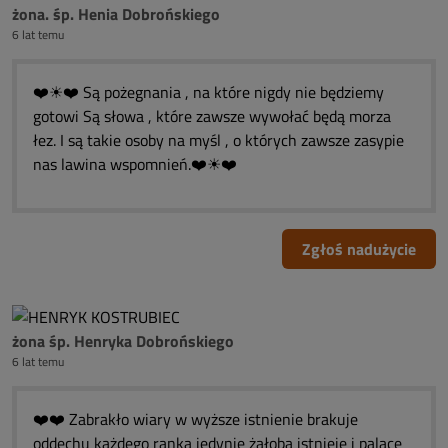
żona. śp. Henia Dobrońskiego
6 lat temu
❤️☀❤️ Są pożegnania , na które nigdy nie będziemy
gotowi Są słowa , które zawsze wywołać będą morza
łez. I są takie osoby na myśl , o których zawsze zasypie
nas lawina wspomnień.❤️☀❤️
Zgłoś nadużycie
żona śp. Henryka Dobrońskiego
6 lat temu
❤️❤️ Zabrakło wiary w wyższe istnienie brakuje
oddechu każdego ranka jedynie żałoba istnieje i palące