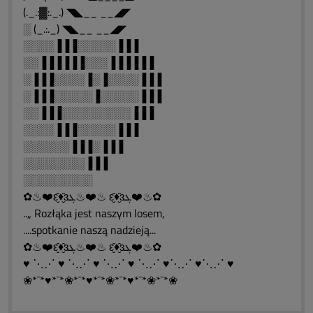
(._.:▓:._.) ◥◣__ __◢◤
░ (_.:._) ◥◣__ __◢◤
░░░░▐▐▐░░░░░▐▐▐
░░▐▐▐▐▐▐░░░▐▐▐▐▐▐
░▐▐▐░░░░▐░▐░░░░▐▐▐
░▐▐▐░░░░░▐░░░░░▐▐▐
░░▐▐▐░░░░░░░░░▐▐▐
░░░░▐▐▐░░░░░▐▐▐
░░░░░░▐▐▐░▐▐▐
░░░░░░░░▐▐▐
░░░░░░░░░
✿♨❤️ԑ̮̑♦̮̑ɜܓ♨❤️♨ ԑ̮̑♦̮̑ɜܓ❤️♨✿
..„ Rozłąka jest naszym losem,
....spotkanie naszą nadzieją...
✿♨❤️ԑ̮̑♦̮̑ɜܓ♨❤️♨ ԑ̮̑♦̮̑ɜܓ❤️♨✿
♥ ⋱⋰ ♥ ⋱⋰ ♥ ⋱⋰ ♥ ⋱⋰ ♥⋱⋰ ♥⋱⋰ ♥
❀*¯*♥*¯*❀*¯*♥*¯*❀*¯*♥*¯*❀*¯*❀