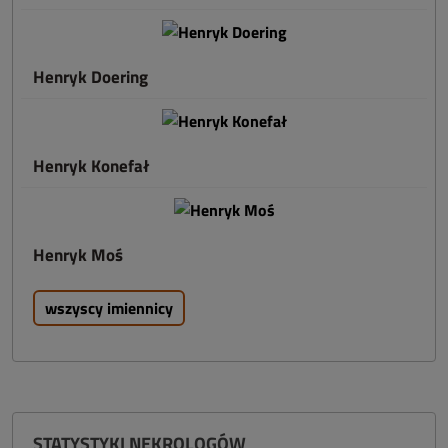
Henryk Doering
Henryk Konefał
Henryk Moś
wszyscy imiennicy
STATYSTYKI NEKROLOGÓW