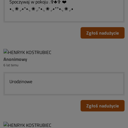
Spoczywaj w pokoju .✞♣✞ ❤️
•.¸ ❀ ¸.•*•.¸ ❀ ¸.*•.¸ ❀ ¸.•**•.¸ ❀ ¸.•
Zgłoś nadużycie
Anonimowy
6 lat temu
Urodzinowe
Zgłoś nadużycie