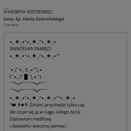
żona. śp. Henia Dobrońskiego
5 lat temu
•.¸ ❀ ¸.•*•.¸ ❀ ¸.*•.¸ ❀ ¸.•
ŚWIATEŁKA PAMIĘCI
•.¸ ❀ ¸.•*•.¸ ❀ ¸.*•.¸ ❀ ¸.•**
`•.¸(¯`’•.¸ () ¸.•’´¯)¸.•´
(¯`.•.¸ (¯` █ ´¯)¸.•.´¯)
¯¨˜“ª¤ª“˜¨¨¨¨¨¨˜“ª¤ª“˜¨¨¯
¯¨˜“ª¤ª“˜¨¨¨¨¨¨˜“ª¤ª“˜¨¨¯
•.¸ ❀ ¸.•*•.¸ ❀ ¸.*•.¸ ❀ ¸.•**•.¸ ❀ ¸.•
"❤️ ✞♣✞..Śmierć przychodzi tylko raz,
ale czuje się ją w ciągu całego życia.
Zostawiam modlitwę
i światełko wiecznej pamięci.