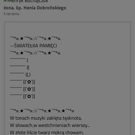
żona. śp. Henia Dobrońskiego
5 lat temu
¨˜“ª¤.★¨˜“ª¤.☆¨˜“ª¤.★¨˜“ª¤.
--ŚWIATEŁKA PAMIĘCI
¨˜“ª¤.★¨˜“ª¤.☆¨˜“ª¤.★¨˜“ª¤.
````````````` (
````````````` ((
```````````` ((,)
`````````` [(¯✿¯)]
`````````` [(¯✿¯)]
`````````` [(¯✿¯)]
¨˜“ª¤.★¨˜“ª¤.☆¨˜“ª¤.★¨˜“ª¤.★¨˜“ª¤
W tonach muzyki zaklęta tęsknota,
W słowach,w westchnieniach wierszy...
W złote liście twarz mokrą chowam,