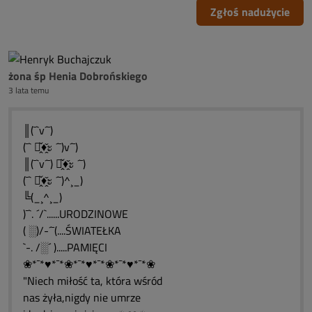
Zgłoś nadużycie
żona śp Henia Dobrońskiego
3 lata temu
║(¯`v´¯)
(¯` ะ̭̌♦̭̌ะ ´¯)v´¯)
║(¯`v´¯) ะ̭̌♦̭̌ะ ´¯)
(¯` ะ̭̌♦̭̌ะ ´¯)^¸_)
╚(_¸^¸_)
)¯`. ´/`......URODZINOWE
( ░)/-´¯(....ŚWIATEŁKA
`-. /░´ ).....PAMIĘCI
❀*¯*♥*¯*❀*¯*♥*¯*❀*¯*♥*¯*❀
"Niech miłość ta, która wśród
nas żyła,nigdy nie umrze