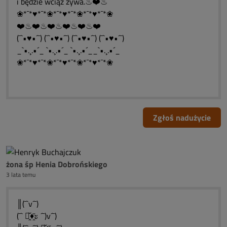
i będzie wciąż żywa.♨❤️♨
❀*¯*♥*¯*❀*¯*♥*¯*❀*¯*♥*¯*❀
❤️♨❤️♨❤️♨❤️♨❤️♨❤️
(¯`•♥•´¯) (¯`•♥•´¯) (¯`•♥•´¯) (¯`•♥•´¯)
_`•.¸.•´_ `•.¸.•´_ `•.¸.•´__`•.¸.•´_
❀*¯*♥*¯*❀*¯*♥*¯*❀*¯*♥*¯*❀
Zgłoś nadużycie
żona śp Henia Dobrońskiego
3 lata temu
║(¯`v´¯)
(¯` ะ̭̌♦̭̌ะ ´¯)v´¯)