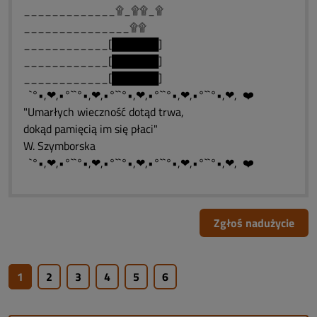
_____________۩_۩۩_۩
_______________۩۩
____________[██████]
____________[██████]
____________[██████]
`°•,❤,•°``°•,❤,•°``°•,❤,•°``°•,❤,•°``°•,❤, ❤️
"Umarłych wieczność dotąd trwa,
dokąd pamięcią im się płaci"
W. Szymborska
`°•,❤,•°``°•,❤,•°``°•,❤,•°``°•,❤,•°``°•,❤, ❤️
Zgłoś nadużycie
1
2
3
4
5
6