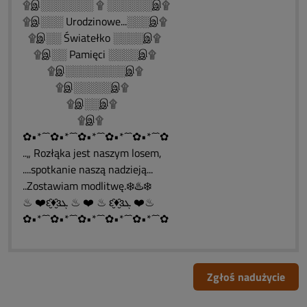
۩இ░░░░░░░ ۩ ░░░░░░இ۩
۩இ░░░ Urodzinowe...░░░இ۩
۩இ░░ Światełko ░░░░இ۩
۩இ░░ Pamięci ░░░░இ۩
۩இ░░░░░░░░இ۩
۩இ░░░░░இ۩
۩இ░░இ۩
۩இ۩
✿•*´¯`✿•*´¯`✿•*´¯`✿•*´¯`✿•*´¯`✿
..„ Rozłąka jest naszym losem,
....spotkanie naszą nadzieją...
..Zostawiam modlitwę.❄️♨️❄️
♨ ❤️ԑ̮̑♦̮̑ɜܓ ♨ ❤️ ♨ ԑ̮̑♦̮̑ɜܓ ❤️♨
✿•*´¯`✿•*´¯`✿•*´¯`✿•*´¯`✿•*´¯`✿
Zgłoś nadużycie