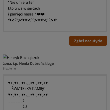
"Nie umiera ten,
kto trwa w sercach
i pamięci naszej" ❤️❤️
✿⋞♡⋟✿✿⋞♡⋟✿✿⋞♡⋟✿
Zgłoś nadużycie
żona. śp. Henia Dobrońskiego
5 lat temu
♥•.¸♥•.¸ ♥•.¸ ¸.•♥ ¸.•♥¸.•♥
--ŚWIATEŁKA PAMIĘCI
♥•.¸♥•.¸ ♥•.¸ ¸.•♥ ¸.•♥¸.•♥
______(
______(,;)