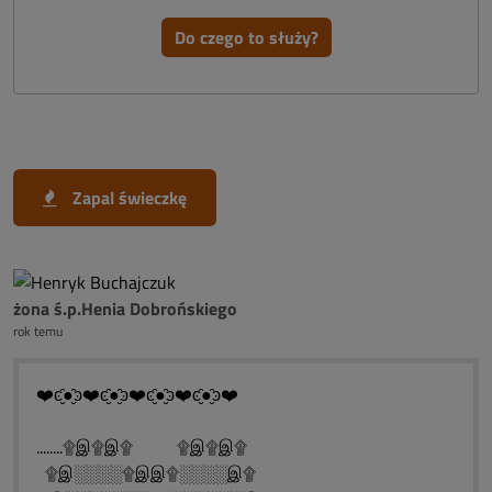
Do czego to służy?
Zapal świeczkę
żona ś.p.Henia Dobrońskiego
rok temu
❤️ͼ̮̑●̮̑ͽ❤️ͼ̮̑●̮̑ͽ❤️ͼ̮̑●̮̑ͽ❤️ͼ̮̑●̮̑ͽ❤️
........۩இ۩இ۩ ۩இ۩இ۩
۩இ░░░░۩இஇ۩░░░░இ۩