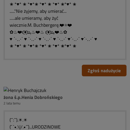
✬ *♥* ✬ *♥*✬ *♥* ✬ *♥* ✬*♥* ✬
......"Nie żyjemy, aby umierać...
......ale umieramy, aby żyć
wiecznie.M. Buchbergerę.❤️⭐❤️
✿♨❤️ԑ̮̑♦̮̑ɜܓ♨❤️♨ ԑ̮̑♦̮̑ɜܓ❤️♨✿
♥ ⋱⋰ ♥ ⋱⋰ ♥ ⋱⋰ ♥ ⋱⋰ ♥⋱⋰ ♥⋱⋰ ♥
✬ *♥* ✬ *♥*✬ *♥* ✬ *♥* ✬*♥* ✬
Zgłoś nadużycie
żona ś.p.Henia Dobrońskiego
2 lata temu
(¯`:´¯).☀.☀
(¯ `•.\|/.•´¯)...URODZINOWE