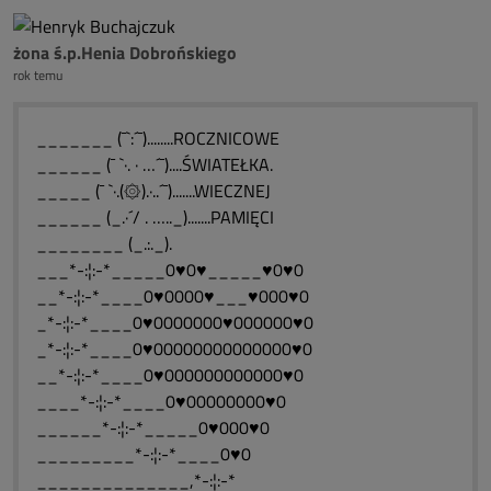
żona ś.p.Henia Dobrońskiego
rok temu
_______ (¯`:´¯)........ROCZNICOWE
______ (¯ `·. · …´¯)....ŚWIATEŁKA.
_____ (¯ `·.(۞).·..´¯).......WIECZNEJ
______ (_.·´/ . ….._).......PAMIĘCI
________ (_.:._).
___*-:¦:-*_____0♥0♥_____♥0♥0
__*-:¦:-*____0♥0000♥___♥000♥0
_*-:¦:-*____0♥0000000♥000000♥0
_*-:¦:-*____0♥00000000000000♥0
__*-:¦:-*____0♥000000000000♥0
____*-:¦:-*____0♥00000000♥0
______*-:¦:-*_____0♥000♥0
_________*-:¦:-*____0♥0
______________,*-:¦:-*