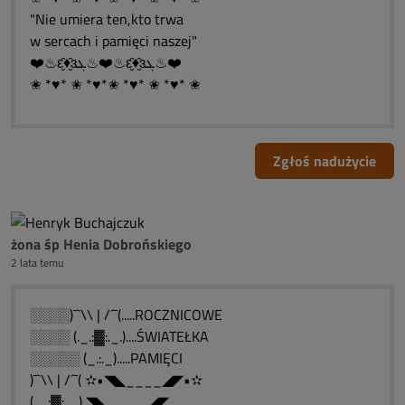
"Nie umiera ten,kto trwa
w sercach i pamięci naszej"
❤️♨ԑ̮̑♦̮̑ɜܓ♨❤️♨ԑ̮̑♦̮̑ɜܓ♨❤️
✬ *♥* ✬ *♥*✬ *♥* ✬ *♥* ✬
Zgłoś nadużycie
żona śp Henia Dobrońskiego
2 lata temu
░░░░)¯`\\ | /´¯(.....ROCZNICOWE
░░░░ (._.:▓:._.)....ŚWIATEŁKA
░░░░░ (_.:._).....PAMIĘCI
)¯`\\ | /´¯( ✫•◥◣____◢◤•✫
(._.:▓:._.) ◥◣__ __◢◤