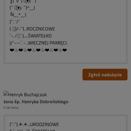
║(¯`v´¯) ะ̭̌♦̭̌ะ ´¯)
(¯` ะ̭̌♦̭̌ะ ´¯)^¸_)
╚(_¸^¸_)
)¯`. ´/`
( ░)/-´¯(...ROCZNICOWE
`-. /░´ ).....ŚWIATEŁKO
|/`---´. - ..WIECZNEJ PAMIĘCI.
❤️♨❤️♨❤️♨❤️♨❤️♨❤️♨❤️
Zgłoś nadużycie
żona śp. Henryka Dobrońskiego
5 lat temu
(¯`:´¯).☀.☀...URODZINOWE