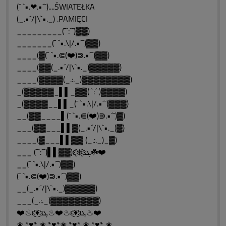
(¯ `•.❤.•´¯)....ŚWIATEŁKA
(_.•´/|\`•._) .PAMIĘCI
_________(¯`:´¯)▓▓)
_______(¯ `•.\|/.•´¯)▓▓)
____(▓(¯ `•.⋐(❤️)⋑.•´¯)▓▓)
____(▓▓(_.•´/|\`•._)▓▓▓▓▓)
____(▓▓▓▓(_.:._)▓▓▓▓▓▓▓▓)
_(▓▓▓▓▓_▌▌_▓▓(¯`:´¯)▓▓▓▓)
_(▓▓▓▓__▌▌_(¯ `•.\|/.•´¯)▓▓▓)
__(▓▓____▌(¯ `•.⋐(❤️)⋑.•´¯)▓)
___(▓▓___▌▌▓(_.•´/|\`•._)▓)
____(▓___▌▌▓▓ (_.:._)_▓)
___ (¯`:´¯)▌▌▓▓)ԑ̮̑❄️̮̑ɜܓ☘️❤️
__(¯ `•.\|/.•´¯)▓▓)
(¯ `•.⋐(❤️)⋑.•´¯)▓▓)
__(_.•´/|\`•._)▓▓▓▓▓)
___(_.:._)▓▓▓▓▓▓▓▓)
❤️♨ԑ̮̑♦̮̑ɜܓ♨❤️♨ԑ̮̑♦̮̑ɜܓ♨❤️
✬ *♥* ✬ *♥*✬ *♥* ✬ *♥* ✬