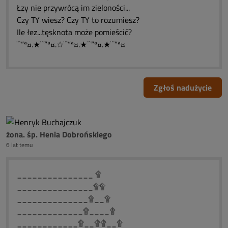
Łzy nie przywrócą im zieloności...
Czy TY wiesz? Czy TY to rozumiesz?
Ile łez...tęsknota może pomieścić?
¨˜“ª¤.★¨˜“ª¤.☆¨˜“ª¤.★¨˜“ª¤.★¨˜“ª¤
Zgłoś nadużycie
żona. śp. Henia Dobrońskiego
6 lat temu
_______________ ۩
_______________۩۩
______________۩__۩
_____________۩____۩
____________۩__۩۩__۩