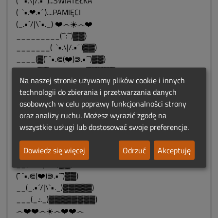
(¯ `•.\|/.•´¯)...ŚWIATEŁKA
(¯ `•.❤.•´¯)....PAMIĘCI
(_.•´/|\`•._) ❤️෴☀️෴❤️
_________(¯`:´¯)▓▓)
_______(¯ `•.\|/.•´¯)▓▓)
____(▓(¯ `•.⋐(❤️)⋑.•´¯)▓▓)
____(▓▓(_.•´/|\`•._)▓▓▓▓▓)
Na naszej stronie używamy plików cookie i innych
____(▓▓▓▓(_.:._)▓▓▓▓▓▓▓▓)
technologii do zbierania i przetwarzania danych
_(▓▓▓▓▓_▌▌_▓▓(¯`:´¯)▓▓▓▓)
osobowych w celu poprawy funkcjonalności strony
_(▓▓▓▓__▌▌_(¯ `•.\|/.•´¯)▓▓▓)
oraz analizy ruchu. Możesz wyrazić zgodę na
__(▓▓____▌(¯ `•.⋐(❤️)⋑.•´¯)▓)
wszystkie usługi lub dostosować swoje preferencje.
___(▓▓___▌▌▓(_.•´/|\`•._)▓)
____(▓___▌▌▓▓ (_.:._)_▓)
Dowiedz się więcej
Odrzuć
Akceptuję
___ (¯`:´¯)▌▌▓▓)ԑ̮̑❄️̮̑ɜܓ☘️❤️
__(¯ `•.\|/.•´¯)▓▓)
(¯ `•.⋐(❤️)⋑.•´¯)▓▓)
__(_.•´/|\`•._)▓▓▓▓▓)
___(_.:._)▓▓▓▓▓▓▓▓)
෴❤️❤️෴☀️෴❤️❤️෴