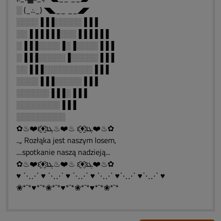
░ (_.:._) ◥◣__ __◢◤
░░░░▐▐▐░░░░░▐▐▐
░░▐▐▐▐▐▐░░░▐▐▐▐▐▐
░▐▐▐░░░░▐░▐░░░░▐▐▐
░▐▐▐░░░░░▐░░░░░▐▐▐
░░▐▐▐░░░░░░░░░▐▐▐
░░░░▐▐▐░░░░░▐▐▐
░░░░░░▐▐▐░▐▐▐
░░░░░░░░▐▐▐
░░░░░░░░░
✿♨❤️ԑ̮̑♦̮̑ɜܓ♨❤️♨ ԑ̮̑♦̮̑ɜܓ❤️♨✿
..„ Rozłąka jest naszym losem,
....spotkanie naszą nadzieją...
✿♨❤️ԑ̮̑♦̮̑ɜܓ♨❤️♨ ԑ̮̑♦̮̑ɜܓ❤️♨✿
♥ ⋱⋰ ♥ ⋱⋰ ♥ ⋱⋰ ♥ ⋱⋰ ♥⋱⋰ ♥⋱⋰ ♥
❀*¯*♥*¯*❀*¯*♥*¯*❀*¯*♥*¯*❀*¯*