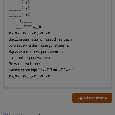
_____〖♥〗
_____〖♥〗
_____〖♥〗
.....----.(____)
----((_,»*¯**¯*«,_))
♥•.¸♥•.¸ ♥•.¸ ¸.•♥ ¸.•♥¸.•♥
Bądźcie pamięcią w naszych sercach
po wszystkie dni naszego istnienia.
Bądźcie miłości wspomnieniem
i w smutku pocieszeniem.
Bo w naszych sercach,
Wasze serca biją.˜”*•ڰۣڿ ❤️ ڰۣڿ•°*”
♥•.¸♥•.¸ ♥•.¸ ¸.•♥ ¸.•♥¸.•♥
Zgłoś nadużycie