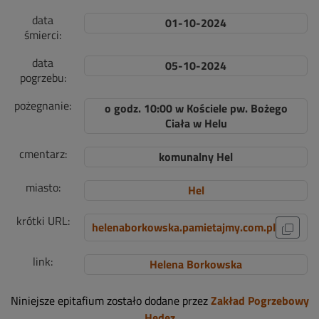
data
01-10-2024
śmierci:
data
05-10-2024
pogrzebu:
pożegnanie:
o godz. 10:00 w Kościele pw. Bożego
Ciała w Helu
cmentarz:
komunalny Hel
miasto:
Hel
krótki URL:
helenaborkowska.pamietajmy.com.pl
link:
Helena Borkowska
Niniejsze epitafium zostało dodane przez
Zakład Pogrzebowy
Hedez