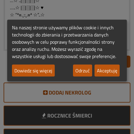
…☆ ..|░|░|░|☆
…..☆ |░|░|░|☆ ♥
☆ “ª¤.¸::¸.¤ª ☆“..☆
☆*☆ Weekendowe ☆*☆
Na naszej stronie używamy plików cookie i innych
*☆*☆ Światełko ☆*☆ *
technologii do zbierania i przetwarzania danych
☆*☆ Pamięci.☆*☆
osobowych w celu poprawy funkcjonalności strony
oraz analizy ruchu. Możesz wyrazić zgodę na
wszystkie usługi lub dostosować swoje preferencje.
Zgłoś nadużycie
Dowiedz się więcej
Odrzuć
Akceptuję
DODAJ NEKROLOG
ROCZNICE ŚMIERCI