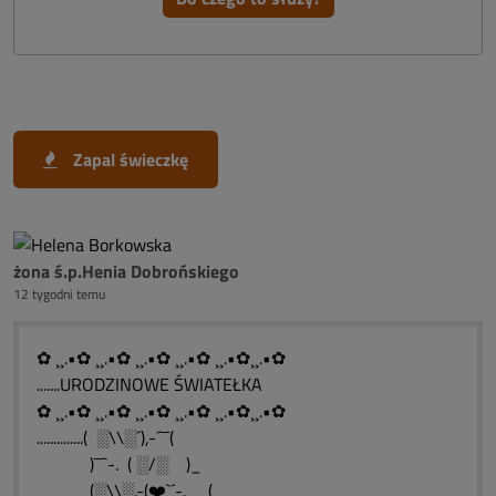
Zapal świeczkę
żona ś.p.Henia Dobrońskiego
12 tygodni temu
✿ ¸¸.•✿ ¸¸.•✿ ¸¸.•✿ ¸¸.•✿ ¸¸.•✿¸¸.•✿
.......URODZINOWE ŚWIATEŁKA
✿ ¸¸.•✿ ¸¸.•✿ ¸¸.•✿ ¸¸.•✿ ¸¸.•✿¸¸.•✿
..............( ░\\░´),-´¯¯(
)¯¯`-. ( ░/░ )_
(░\\░.-(❤️`´-.__(