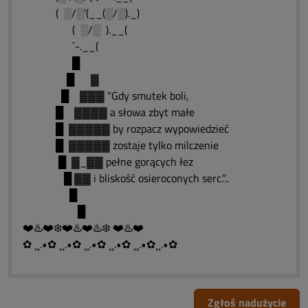
( ░/░’(__(░/░)._)
( ░/░ ).__(
`-.__(
█
█ ▓
█ ▓▓▓ “Gdy smutek boli,
█ ▓▓▓▓ a słowa zbyt małe
█ ▓▓▓▓▓ by rozpacz wypowiedzieć
█ ▓▓▓▓▓ zostaje tylko milczenie
█ ▓_▓▓ pełne gorących łez
█ ▓▓ i bliskość osieroconych serc.“..
█
█
❤️♨️❤️❄️❤️♨️❤️♨️❄️ ❤️♨️❤️
✿ ¸¸.•✿ ¸¸.•✿ ¸¸.•✿ ¸¸.•✿ ¸¸.•✿¸¸.•✿
Zgłoś nadużycie