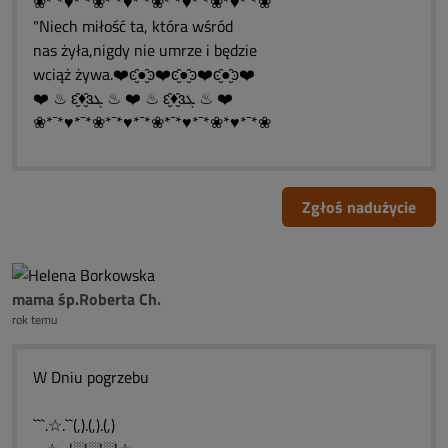
❀*¯*♥*¯*❀*¯*♥*¯*❀*¯*♥*¯*❀*♥*¯*❀
"Niech miłość ta, która wśród
nas żyła,nigdy nie umrze i będzie
wciąż żywa.❤️ͼ̮̑●̮̑ͽ❤️ͼ̮̑●̮̑ͽ❤️ͼ̮̑●̮̑ͽ❤️
❤️ ♨ ԑ̮̑♦̮̑ɜܓ ♨ ❤️ ♨ ԑ̮̑♦̮̑ɜܓ ♨ ❤️
❀*¯*♥*¯*❀*¯*♥*¯*❀*¯*♥*¯*❀*♥*¯*❀
Zgłoś nadużycie
mama śp.Roberta Ch.
rok temu
W Dniu pogrzebu
```.☆.``(,).(,).(,)