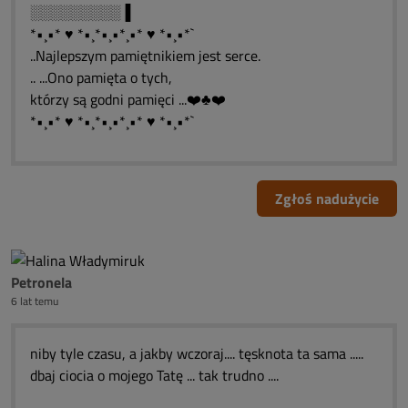
░░░░░░░░░▐
*•¸•* ♥ *•¸*•¸•*¸•* ♥ *•¸•*`
..Najlepszym pamiętnikiem jest serce.
.. ...Ono pamięta o tych,
którzy są godni pamięci ...❤️♣❤️
*•¸•* ♥ *•¸*•¸•*¸•* ♥ *•¸•*`
Zgłoś nadużycie
Petronela
6 lat temu
niby tyle czasu, a jakby wczoraj.... tęsknota ta sama .....
dbaj ciocia o mojego Tatę ... tak trudno ....