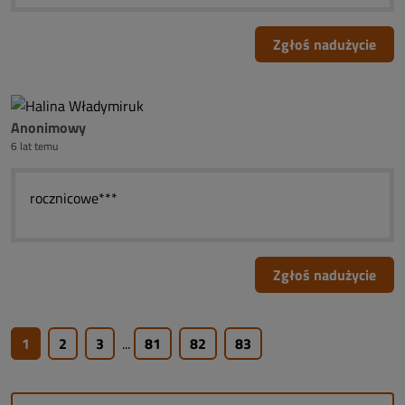
Zgłoś nadużycie
Anonimowy
6 lat temu
rocznicowe***
Zgłoś nadużycie
1
2
3
...
81
82
83