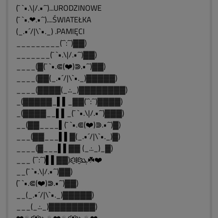
(¯ `•.\|/.•´¯)...URODZINOWE
(¯ `•.❤.•´¯)....ŚWIATEŁKA
(_.•´/|\`•._) .PAMIĘCI
_________(¯`:´¯)▓▓)
_______(¯ `•.\|/.•´¯)▓▓)
____(▓(¯ `•.⋐(❤️)⋑.•´¯)▓▓)
____(▓▓(_.•´/|\`•._)▓▓▓▓▓)
____(▓▓▓▓(_.:._)▓▓▓▓▓▓▓▓)
_(▓▓▓▓▓_▌▌_▓▓(¯`:´¯)▓▓▓▓)
_(▓▓▓▓__▌▌_(¯ `•.\|/.•´¯)▓▓▓)
__(▓▓____▌(¯ `•.⋐(❤️)⋑.•´¯)▓)
___(▓▓___▌▌▓(_.•´/|\`•._)▓)
____(▓___▌▌▓▓ (_.:._)_▓)
___ (¯`:´¯)▌▌▓▓)ԑ̮̑❄️̮̑ɜܓ☘️❤️
__(¯ `•.\|/.•´¯)▓▓)
(¯ `•.⋐(❤️)⋑.•´¯)▓▓)
__(_.•´/|\`•._)▓▓▓▓▓)
___(_.:._)▓▓▓▓▓▓▓▓)