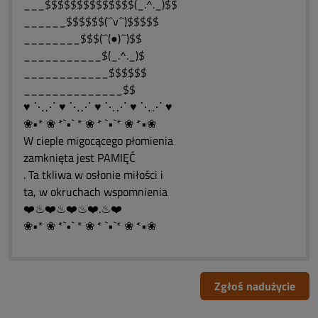
___$$$$$$$$$$$$$$(_.^._)$$
______$$$$$$(¯`v´¯)$$$$$
________$$$(¯`(●)´¯)$$
___________$(_.^._)$
____________$$$$$$
______________$$
♥ ⋱⋰ ♥ ⋱⋰ ♥ ⋱⋰ ♥ ⋱⋰ ♥
❀•* ❀ *`•` * ❀ * `•`* ❀ *•❀
W cieple migocącego płomienia
zamknięta jest PAMIĘĆ
. Ta tkliwa w osłonie miłości i
ta, w okruchach wspomnienia
❤️♨❤️♨❤️♨❤️.♨❤️
❀•* ❀ *`•` * ❀ * `•`* ❀ *•❀
Zgłoś nadużycie