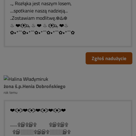
..„ Rozłąka jest naszym losem,
....spotkanie naszą nadzieją...
..Zostawiam modlitwę.❄️♨️❄️
♨ ❤️ԑ̮̑♦̮̑ɜܓ ♨ ❤️ ♨ ԑ̮̑♦̮̑ɜܓ ❤️♨
✿•*´¯`✿•*´¯`✿•*´¯`✿•*´¯`✿•*´¯`✿
Zgłoś nadużycie
żona ś.p.Henia Dobrońskiego
rok temu
❤️ͼ̮̑●̮̑ͽ❤️ͼ̮̑●̮̑ͽ❤️ͼ̮̑●̮̑ͽ❤️ͼ̮̑●̮̑ͽ❤️
........۩இ۩இ۩ ۩இ۩இ۩
۩இ░░░░۩இஇ۩░░░░இ۩