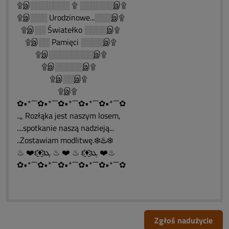
۩இ░░░░░░░ ۩ ░░░░░░இ۩
۩இ░░░ Urodzinowe...░░░இ۩
۩இ░░ Światełko ░░░░இ۩
۩இ░░ Pamięci ░░░░இ۩
۩இ░░░░░░░░இ۩
۩இ░░░░░இ۩
۩இ░░இ۩
۩இ۩
✿•*´¯`✿•*´¯`✿•*´¯`✿•*´¯`✿•*´¯`✿
..„ Rozłąka jest naszym losem,
....spotkanie naszą nadzieją...
..Zostawiam modlitwę.❄️♨️❄️
♨ ❤️ԑ̮̑♦̮̑ɜܓ ♨ ❤️ ♨ ԑ̮̑♦̮̑ɜܓ ❤️♨
✿•*´¯`✿•*´¯`✿•*´¯`✿•*´¯`✿•*´¯`✿
Zgłoś nadużycie