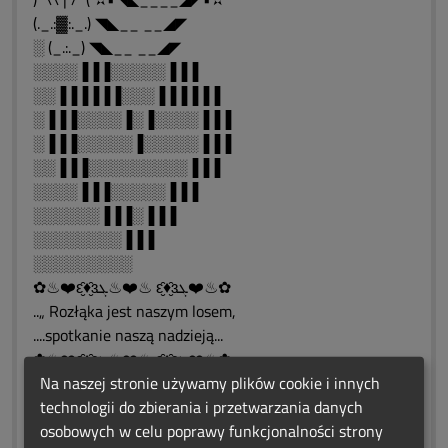
(._.:▓:._.) ◥◣__ __◢◤
░ (_.:._) ◥◣__ __◢◤
░░░░▐▐▐░░░░░▐▐▐
░░▐▐▐▐▐▐░░░▐▐▐▐▐▐
░▐▐▐░░░░▐░▐░░░░▐▐▐
░▐▐▐░░░░░▐░░░░░▐▐▐
░░▐▐▐░░░░░░░░░▐▐▐
░░░░▐▐▐░░░░░▐▐▐
░░░░░░▐▐▐░▐▐▐
░░░░░░░░▐▐▐
░░░░░░░░░
✿♨❤️ԑ̮̑♦̮̑ɜܓ♨❤️♨ ԑ̮̑♦̮̑ɜܓ❤️♨✿
..„ Rozłąka jest naszym losem,
....spotkanie naszą nadzieją...
✿♨❤️ԑ̮̑♦̮̑ɜܓ♨❤️♨ ԑ̮̑♦̮̑ɜܓ❤️♨✿
♥ ⋱⋰ ♥ ⋱⋰ ♥ ⋱⋰ ♥ ⋱⋰ ♥⋱⋰ ♥⋱⋰ ♥
Na naszej stronie używamy plików cookie i innych
❀*¯*♥*¯*❀*¯*♥*¯*❀*¯*♥*¯*❀*¯*❀
technologii do zbierania i przetwarzania danych
osobowych w celu poprawy funkcjonalności strony