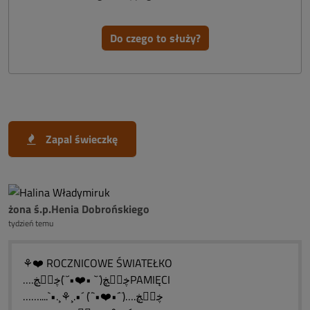
Do czego to służy?
Zapal świeczkę
żona ś.p.Henia Dobrońskiego
tydzień temu
⚘❤️ ROCZNICOWE ŚWIATEŁKO
….ڿڰۣڿ(¨` •❤️•´¨)ڿڰۣڿPAMIĘCI
……....`•.¸⚘¸.•´ (¨`•❤️•´¨)….ڿڰۣڿ