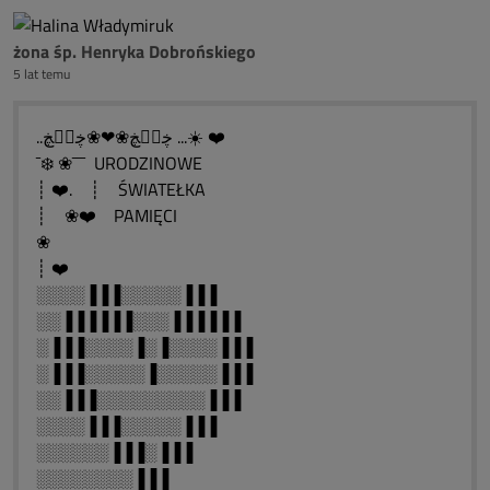
żona śp. Henryka Dobrońskiego
5 lat temu
..ڿڰۣڿ❀❤❀ڿڰۣڿ ...☀️ ❤️
¯❄️ ❀¯¯¯ URODZINOWE
┊ ❤️. ┊ ŚWIATEŁKA
┊ ❀❤️ PAMIĘCI
❀
┊ ❤️
░░░░▐▐▐░░░░░▐▐▐
░░▐▐▐▐▐▐░░░▐▐▐▐▐▐
░▐▐▐░░░░▐░▐░░░░▐▐▐
░▐▐▐░░░░░▐░░░░░▐▐▐
░░▐▐▐░░░░░░░░░▐▐▐
░░░░▐▐▐░░░░░▐▐▐
░░░░░░▐▐▐░▐▐▐
░░░░░░░░▐▐▐