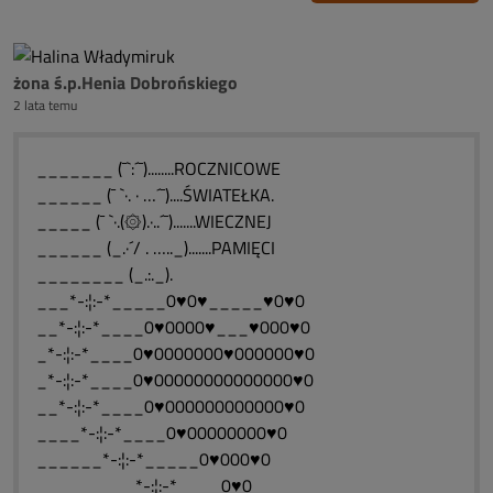
żona ś.p.Henia Dobrońskiego
2 lata temu
_______ (¯`:´¯)........ROCZNICOWE
______ (¯ `·. · …´¯)....ŚWIATEŁKA.
_____ (¯ `·.(۞).·..´¯).......WIECZNEJ
______ (_.·´/ . ….._).......PAMIĘCI
________ (_.:._).
___*-:¦:-*_____0♥0♥_____♥0♥0
__*-:¦:-*____0♥0000♥___♥000♥0
_*-:¦:-*____0♥0000000♥000000♥0
_*-:¦:-*____0♥00000000000000♥0
__*-:¦:-*____0♥000000000000♥0
____*-:¦:-*____0♥00000000♥0
______*-:¦:-*_____0♥000♥0
_________*-:¦:-*____0♥0