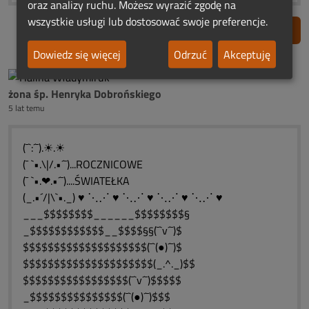
oraz analizy ruchu. Możesz wyrazić zgodę na
wszystkie usługi lub dostosować swoje preferencje.
Zgłoś nadużycie
Dowiedz się więcej
Odrzuć
Akceptuję
żona śp. Henryka Dobrońskiego
5 lat temu
(¯`:´¯).☀.☀
(¯ `•.\|/.•´¯)...ROCZNICOWE
(¯ `•.❤.•´¯)....ŚWIATEŁKA
(_.•´/|\`•._) ♥ ⋱⋰ ♥ ⋱⋰ ♥ ⋱⋰ ♥ ⋱⋰ ♥
___$$$$$$$$______$$$$$$$$§
_$$$$$$$$$$$$__$$$$§§(¯`v´¯)$
$$$$$$$$$$$$$$$$$$$$(¯`(●)´¯)$
$$$$$$$$$$$$$$$$$$$$$(_.^._)$$
$$$$$$$$$$$$$$$$$(¯`v´¯)$$$$$
_$$$$$$$$$$$$$$$(¯`(●)´¯)$$$