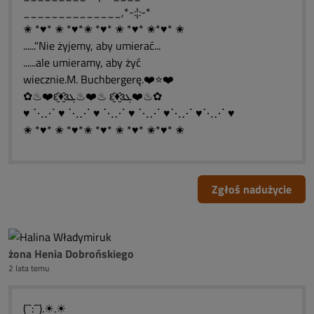
______________,*-:¦:-*
✬ *♥* ✬ *♥*✬ *♥* ✬ *♥* ✬*♥* ✬
......"Nie żyjemy, aby umierać...
......ale umieramy, aby żyć
wiecznie.M. Buchbergerę.❤️⭐❤️
✿♨❤️ԑ̮̑♦̮̑ɜܓ♨❤️♨ ԑ̮̑♦̮̑ɜܓ❤️♨✿
♥ ⋱⋰ ♥ ⋱⋰ ♥ ⋱⋰ ♥ ⋱⋰ ♥⋱⋰ ♥⋱⋰ ♥
✬ *♥* ✬ *♥*✬ *♥* ✬ *♥* ✬*♥* ✬
Zgłoś nadużycie
żona Henia Dobrońskiego
2 lata temu
(¯`:´¯).☀.☀