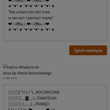
❤️♨ԑ̮̑♦̮̑ɜܓ♨❤️♨ԑ̮̑♦̮̑ɜܓ♨❤️
✬ *♥* ✬ *♥*✬ *♥* ✬ *♥* ✬
"Nie umiera ten,kto trwa
w sercach i pamięci naszej"
❤️♨ԑ̮̑♦̮̑ɜܓ♨❤️♨ԑ̮̑♦̮̑ɜܓ♨❤️
✬ *♥* ✬ *♥*✬ *♥* ✬ *♥* ✬
Zgłoś nadużycie
żona śp Henia Dobrońskiego
3 lata temu
░░░░)¯`\\ | /´¯(....ROCZNICOWE
░░░░ (._.:▓:._.)....ŚWIATEŁKA
░░░░░ (_.:._).....PAMIĘCI
)¯`\\ | /´¯( ✫•◥◣____◢◤•✫