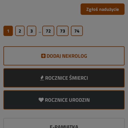
Zgłoś nadużycie
1
2
3
...
72
73
74
DODAJ NEKROLOG
ROCZNICE ŚMIERCI
ROCZNICE URODZIN
E-PAMIĄTKA