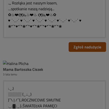
..„ Rozłąka jest naszym losem,
....spotkanie naszą nadzieją...
✿♨❤️ԑ̮̑♦̮̑ɜܓ♨❤️♨ ԑ̮̑♦̮̑ɜܓ❤️♨✿
♥ ⋱⋰ ♥ ⋱⋰ ♥ ⋱⋰ ♥ ⋱⋰ ♥⋱⋰ ♥⋱⋰ ♥
❀*¯*♥*¯*❀*¯*♥*¯*❀*¯*♥*¯*❀*¯*❀
Zgłoś nadużycie
Mama Bartoszka Ciszek
3 lata temu
:._.)
░░░░░ (_.:._)
)¯`\ | /´¯(..ROCZNICOWE SMUTNE
._.:▓:._.)..ŚWIATEŁKA PAMIĘCI