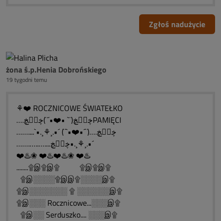
Zgłoś nadużycie
żona ś.p.Henia Dobrońskiego
19 tygodni temu
⚘❤️ ROCZNICOWE ŚWIATEŁKO
….ڿڰۣڿ(¨` •❤️•´¨)ڿڰۣڿPAMIĘCI
……....`•.¸⚘¸.•´ (¨`•❤️•´¨)….ڿڰۣڿ
…….…..…....ڿڰۣڿ•.¸⚘¸.•´
❤️♨️❀ ❤️♨️❤️♨️❀ ❤️♨️
........۩இ۩இ۩ ۩இ۩இ۩
۩இ░░░░۩இஇ۩░░░░இ۩
۩இ░░░░░░░ ۩ ░░░░░░இ۩
۩இ░░░ Rocznicowe...░░░இ۩
۩இ░░ Serduszko.... ░░░இ۩