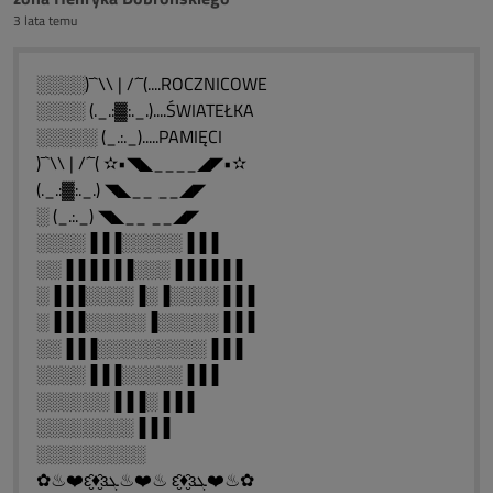
3 lata temu
░░░░)¯`\\ | /´¯(....ROCZNICOWE
░░░░ (._.:▓:._.)....ŚWIATEŁKA
░░░░░ (_.:._).....PAMIĘCI
)¯`\\ | /´¯( ✫•◥◣____◢◤•✫
(._.:▓:._.) ◥◣__ __◢◤
░ (_.:._) ◥◣__ __◢◤
░░░░▐▐▐░░░░░▐▐▐
░░▐▐▐▐▐▐░░░▐▐▐▐▐▐
░▐▐▐░░░░▐░▐░░░░▐▐▐
░▐▐▐░░░░░▐░░░░░▐▐▐
░░▐▐▐░░░░░░░░░▐▐▐
░░░░▐▐▐░░░░░▐▐▐
░░░░░░▐▐▐░▐▐▐
░░░░░░░░▐▐▐
░░░░░░░░░
✿♨❤️ԑ̮̑♦̮̑ɜܓ♨❤️♨ ԑ̮̑♦̮̑ɜܓ❤️♨✿