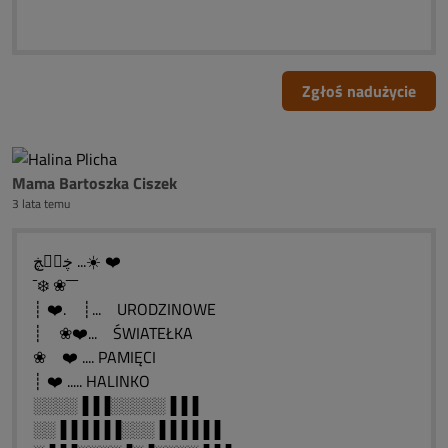
Zgłoś nadużycie
Mama Bartoszka Ciszek
3 lata temu
ڿڰۣڿ ...☀️ ❤️
¯❄️ ❀¯¯¯
┊ ❤️. ┊... URODZINOWE
┊ ❀❤️... ŚWIATEŁKA
❀ ❤️ .... PAMIĘCI
┊ ❤️ ..... HALINKO
░░░░▐▐▐░░░░░▐▐▐
░░▐▐▐▐▐▐░░░▐▐▐▐▐▐