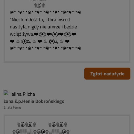
۩இ۩
❀*¯*♥*¯*❀*¯*♥*¯*❀*¯*♥*¯*❀*♥*¯*❀
"Niech miłość ta, która wśród
nas żyła,nigdy nie umrze i będzie
wciąż żywa.❤️ͼ̮̑●̮̑ͽ❤️ͼ̮̑●̮̑ͽ❤️ͼ̮̑●̮̑ͽ❤️
❤️ ♨ ԑ̮̑♦̮̑ɜܓ ♨ ❤️ ♨ ԑ̮̑♦̮̑ɜܓ ♨ ❤️
❀*¯*♥*¯*❀*¯*♥*¯*❀*¯*♥*¯*❀*♥*¯*❀
Zgłoś nadużycie
żona ś.p.Henia Dobrońskiego
2 lata temu
۩இ۩இ۩ ۩இ۩இ۩
۩இ░░░░۩இஇ۩░░░░இ۩