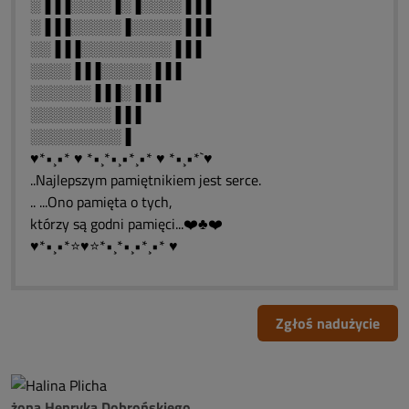
░▐▐▐░░░░▐░▐░░░░▐▐▐
░▐▐▐░░░░░▐░░░░░▐▐▐
░░▐▐▐░░░░░░░░░▐▐▐
░░░░▐▐▐░░░░░▐▐▐
░░░░░░▐▐▐░▐▐▐
░░░░░░░░▐▐▐
░░░░░░░░░▐
♥*•¸•* ♥ *•¸*•¸•*¸•* ♥ *•¸•*`♥
..Najlepszym pamiętnikiem jest serce.
.. ...Ono pamięta o tych,
którzy są godni pamięci...❤️♣❤️
♥*•¸•*⭐♥⭐*•¸*•¸•*¸•* ♥
Zgłoś nadużycie
żona Henryka Dobrońskiego