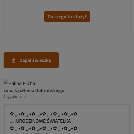
Do czego to służy?
Zapal świeczkę
żona ś.p.Henia Dobrońskiego
8 tygodni temu
✿ ¸¸.•✿ ¸¸.•✿ ¸¸.•✿ ¸¸.•✿ ¸¸.•✿¸¸.•✿
.......URODZINOWE ŚWIATEŁKA
✿ ¸¸.•✿ ¸¸.•✿ ¸¸.•✿ ¸¸.•✿ ¸¸.•✿¸¸.•✿