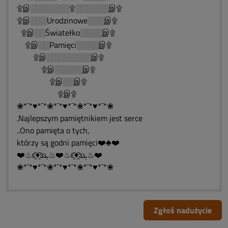
۩இ░░░░░░░۩░░░░░░இ۩
۩இ░░░Urodzinowe░░░இ۩
۩இ░░Światełko░░░░இ۩
۩இ░░Pamięci░░░░இ۩
۩இ░░░░░░░░இ۩
۩இ░░░░░இ۩
۩இ░░இ۩
۩இ۩
❀*¯*♥*¯*❀*¯*♥*¯*❀*¯*♥*¯*❀
.Najlepszym pamiętnikiem jest serce
..Ono pamięta o tych,
którzy są godni pamięci❤️♣❤️
❤️♨ԑ̮̑♦̮̑ɜܓ♨❤️♨ԑ̮̑♦̮̑ɜܓ♨❤️
❀*¯*♥*¯*❀*¯*♥*¯*❀*¯*♥*¯*❀
Zgłoś nadużycie