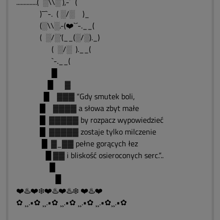
..............( ░\\░´),-´¯¯(
)¯¯`-. ( ░/░ )_
(░\\░.-(❤️`´-.__(
( ░/░’(__(░/░)._)
( ░/░ ).__(
`-.__(
█
█ ▓
█ ▓▓▓ “Gdy smutek boli,
█ ▓▓▓▓ a słowa zbyt małe
█ ▓▓▓▓▓ by rozpacz wypowiedzieć
█ ▓▓▓▓▓ zostaje tylko milczenie
█ ▓_▓▓ pełne gorących łez
█ ▓▓ i bliskość osieroconych serc.“..
█
█
❤️♨️❤️❄️❤️♨️❤️♨️❄️ ❤️♨️❤️
✿ ¸¸.•✿ ¸¸.•✿ ¸¸.•✿ ¸¸.•✿ ¸¸.•✿¸¸.•✿