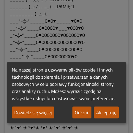
______ (_.·´/ . ….._).......PAMIĘCI
________ (_.:._).
___*-:¦:-*_____0♥0♥_____♥0♥0
__*-:¦:-*____0♥0000♥___♥000♥0
_*-:¦:-*____0♥0000000♥000000♥0
_*-:¦:-*____0♥00000000000000♥0
__*-:¦:-*____0♥000000000000♥0
____*-:¦:-*____0♥00000000♥0
______*-:¦:-*_____0♥000♥0
Na naszej stronie używamy plików cookie i innych
_________*-:¦:-*____0♥0
technologii do zbierania i przetwarzania danych
______________,*-:¦:-*
osobowych w celu poprawy funkcjonalności strony
✬ *♥* ✬ *♥*✬ *♥* ✬ *♥* ✬*♥* ✬
oraz analizy ruchu. Możesz wyrazić zgodę na
......"Nie żyjemy, aby umierać...
wszystkie usługi lub dostosować swoje preferencje.
......ale umieramy, aby żyć
wiecznie.M. Buchbergerę.❤️⭐❤️
Dowiedz się więcej
Odrzuć
Akceptuję
✿♨❤️ԑ̮̑♦̮̑ɜܓ♨❤️♨ ԑ̮̑♦̮̑ɜܓ❤️♨✿
♥ ⋱⋰ ♥ ⋱⋰ ♥ ⋱⋰ ♥ ⋱⋰ ♥⋱⋰ ♥⋱⋰ ♥
✬ *♥* ✬ *♥*✬ *♥* ✬ *♥* ✬*♥* ✬