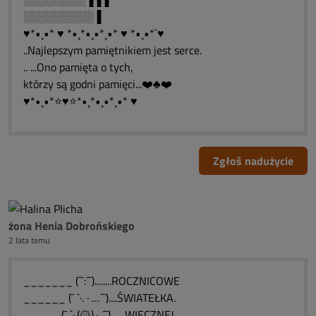
░░░░░░░░░▐
♥*•¸•* ♥ *•¸*•¸•*¸•* ♥ *•¸•*`♥
..Najlepszym pamiętnikiem jest serce.
.. ...Ono pamięta o tych,
którzy są godni pamięci...❤️♣❤️
♥*•¸•*⭐♥⭐*•¸*•¸•*¸•* ♥
Zgłoś nadużycie
żona Henia Dobrońskiego
2 lata temu
_______ (¯`:´¯)........ROCZNICOWE
______ (¯ `·. · …´¯)....ŚWIATEŁKA.
_____ (¯ `·.(۞).·..´¯).......WIECZNEJ