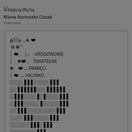
Mama Bartoszka Ciszek
2 lata temu
ڿڰۣڿ ...☀️ ❤️
¯❄️ ❀¯¯¯
┊ ❤️. ┊... URODZINOWE
┊ ❀❤️... ŚWIATEŁKA
❀ ❤️ .... PAMIĘCI
┊ ❤️ ..... HALINKO
░░░░▐▐▐░░░░░▐▐▐
░░▐▐▐▐▐▐░░░▐▐▐▐▐▐
░▐▐▐░░░░▐░▐░░░░▐▐▐
░▐▐▐░░░░░▐░░░░░▐▐▐
░░▐▐▐░░░░░░░░░▐▐▐
░░░░▐▐▐░░░░░▐▐▐
░░░░░░▐▐▐░▐▐▐
░░░░░░░░▐▐▐