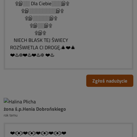
۩இ░░ Dla Ciebie░░░இ۩
۩இ░░░░░░░░இ۩
۩இ░░░░░இ۩
۩இ░░இ۩
۩இ۩
NIECH BLASK TEJ ŚWIECY
ROZŚWIETLA CI DROGĘ.🎄❤️🎄
❤️♨️❄️❤️♨️❤️♨️❄️ ❤️♨️
Zgłoś nadużycie
żona ś.p.Henia Dobrońskiego
rok temu
❤️ͼ̮̑●̮̑ͽ❤️ͼ̮̑●̮̑ͽ❤️ͼ̮̑●̮̑ͽ❤️ͼ̮̑●̮̑ͽ❤️