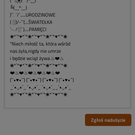
(¯` ะ̭̌♦̭̌ะ ´¯)^¸_)
╚(_¸^¸_)
)¯`. ´/`......URODZINOWE
( ░)/-´¯(....ŚWIATEŁKA
`-. /░´ ).....PAMIĘCI
❀*¯*♥*¯*❀*¯*♥*¯*❀*¯*♥*¯*❀
"Niech miłość ta, która wśród
nas żyła,nigdy nie umrze
i będzie wciąż żywa.♨❤️♨
❀*¯*♥*¯*❀*¯*♥*¯*❀*¯*♥*¯*❀
❤️♨❤️♨❤️♨❤️♨❤️♨❤️
(¯`•♥•´¯) (¯`•♥•´¯) (¯`•♥•´¯) (¯`•♥•´¯)
_`•.¸.•´_ `•.¸.•´_ `•.¸.•´__`•.¸.•´_
❀*¯*♥*¯*❀*¯*♥*¯*❀*¯*♥*¯*❀
Zgłoś nadużycie