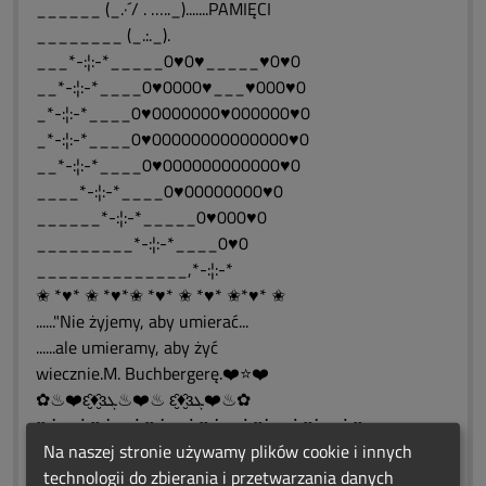
______ (_.·´/ . ….._).......PAMIĘCI
________ (_.:._).
___*-:¦:-*_____0♥0♥_____♥0♥0
__*-:¦:-*____0♥0000♥___♥000♥0
_*-:¦:-*____0♥0000000♥000000♥0
_*-:¦:-*____0♥00000000000000♥0
__*-:¦:-*____0♥000000000000♥0
____*-:¦:-*____0♥00000000♥0
______*-:¦:-*_____0♥000♥0
_________*-:¦:-*____0♥0
______________,*-:¦:-*
✬ *♥* ✬ *♥*✬ *♥* ✬ *♥* ✬*♥* ✬
......"Nie żyjemy, aby umierać...
......ale umieramy, aby żyć
wiecznie.M. Buchbergerę.❤️⭐❤️
✿♨❤️ԑ̮̑♦̮̑ɜܓ♨❤️♨ ԑ̮̑♦̮̑ɜܓ❤️♨✿
♥ ⋱⋰ ♥ ⋱⋰ ♥ ⋱⋰ ♥ ⋱⋰ ♥⋱⋰ ♥⋱⋰ ♥
Na naszej stronie używamy plików cookie i innych
✬ *♥* ✬ *♥*✬ *♥* ✬ *♥* ✬*♥* ✬
technologii do zbierania i przetwarzania danych