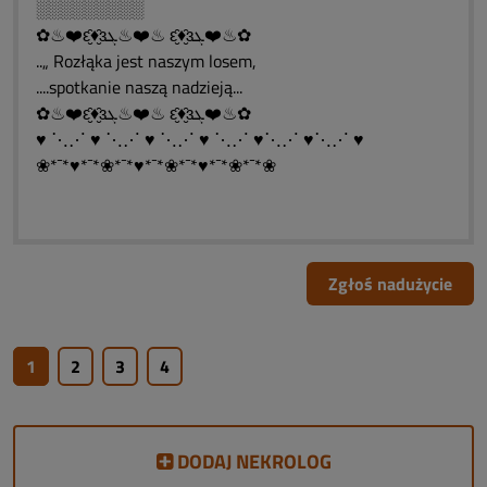
░░░░░░░░░
✿♨❤️ԑ̮̑♦̮̑ɜܓ♨❤️♨ ԑ̮̑♦̮̑ɜܓ❤️♨✿
..„ Rozłąka jest naszym losem,
....spotkanie naszą nadzieją...
✿♨❤️ԑ̮̑♦̮̑ɜܓ♨❤️♨ ԑ̮̑♦̮̑ɜܓ❤️♨✿
♥ ⋱⋰ ♥ ⋱⋰ ♥ ⋱⋰ ♥ ⋱⋰ ♥⋱⋰ ♥⋱⋰ ♥
❀*¯*♥*¯*❀*¯*♥*¯*❀*¯*♥*¯*❀*¯*❀
Zgłoś nadużycie
1
2
3
4
DODAJ NEKROLOG