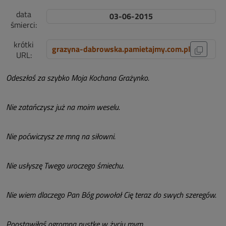
data
03-06-2015
śmierci:
krótki
grazyna-dabrowska.pamietajmy.com.pl
URL:
Odeszłaś za szybko Moja Kochana Grażynko.
Nie zatańczysz już na moim weselu.
Nie poćwiczysz ze mną na siłowni.
Nie usłyszę Twego uroczego śmiechu.
Nie wiem dlaczego Pan Bóg powołał Cię teraz do swych szeregów.
Poostawiłaś ogromną pustkę w życiu mym.