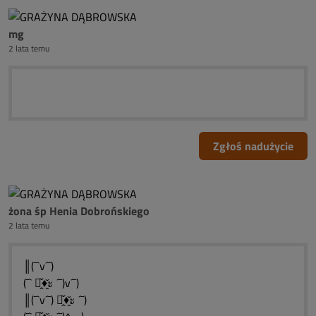
mg
2 lata temu
Zgłoś nadużycie
żona śp Henia Dobrońskiego
2 lata temu
║(¯`v´¯)
(¯` ะ̭̌♦̭̌ะ ´¯)v´¯)
║(¯`v´¯) ะ̭̌♦̭̌ะ ´¯)