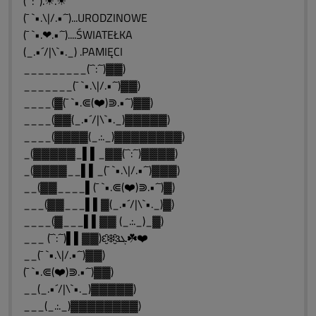
(¯`:´¯).☀.☀
(¯ `•.\|/.•´¯)...URODZINOWE
(¯ `•.❤.•´¯)....ŚWIATEŁKA
(_.•´/|\`•._) .PAMIĘCI
_________(¯`:´¯)▓▓)
_______(¯ `•.\|/.•´¯)▓▓)
____(▓(¯ `•.⋐(❤️)⋑.•´¯)▓▓)
____(▓▓(_.•´/|\`•._)▓▓▓▓▓)
____(▓▓▓▓(_.:._)▓▓▓▓▓▓▓▓)
_(▓▓▓▓▓_▌▌_▓▓(¯`:´¯)▓▓▓▓)
_(▓▓▓▓__▌▌_(¯ `•.\|/.•´¯)▓▓▓)
__(▓▓____▌(¯ `•.⋐(❤️)⋑.•´¯)▓)
___(▓▓___▌▌▓(_.•´/|\`•._)▓)
____(▓___▌▌▓▓ (_.:._)_▓)
___ (¯`:´¯)▌▌▓▓)ԑ̮̑❄️̮̑ɜܓ☘️❤️
__(¯ `•.\|/.•´¯)▓▓)
(¯ `•.⋐(❤️)⋑.•´¯)▓▓)
__(_.•´/|\`•._)▓▓▓▓▓)
___(_.:._)▓▓▓▓▓▓▓▓)