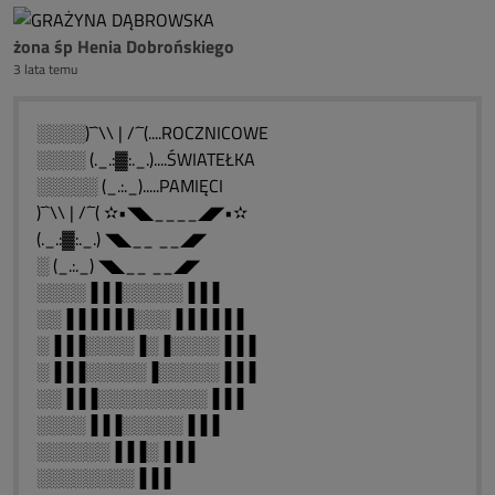
żona śp Henia Dobrońskiego
3 lata temu
░░░░)¯`\\ | /´¯(....ROCZNICOWE
░░░░ (._.:▓:._.)....ŚWIATEŁKA
░░░░░ (_.:._).....PAMIĘCI
)¯`\\ | /´¯( ✫•◥◣____◢◤•✫
(._.:▓:._.) ◥◣__ __◢◤
░ (_.:._) ◥◣__ __◢◤
░░░░▐▐▐░░░░░▐▐▐
░░▐▐▐▐▐▐░░░▐▐▐▐▐▐
░▐▐▐░░░░▐░▐░░░░▐▐▐
░▐▐▐░░░░░▐░░░░░▐▐▐
░░▐▐▐░░░░░░░░░▐▐▐
░░░░▐▐▐░░░░░▐▐▐
░░░░░░▐▐▐░▐▐▐
░░░░░░░░▐▐▐