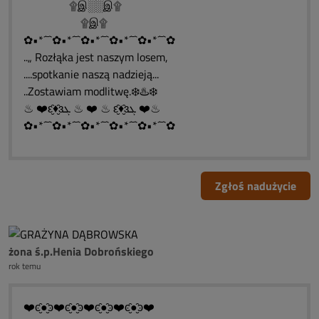
۩இ░░இ۩
۩இ۩
✿•*´¯`✿•*´¯`✿•*´¯`✿•*´¯`✿•*´¯`✿
..„ Rozłąka jest naszym losem,
....spotkanie naszą nadzieją...
..Zostawiam modlitwę.❄️♨️❄️
♨ ❤️ԑ̮̑♦̮̑ɜܓ ♨ ❤️ ♨ ԑ̮̑♦̮̑ɜܓ ❤️♨
✿•*´¯`✿•*´¯`✿•*´¯`✿•*´¯`✿•*´¯`✿
Zgłoś nadużycie
żona ś.p.Henia Dobrońskiego
rok temu
❤️ͼ̮̑●̮̑ͽ❤️ͼ̮̑●̮̑ͽ❤️ͼ̮̑●̮̑ͽ❤️ͼ̮̑●̮̑ͽ❤️