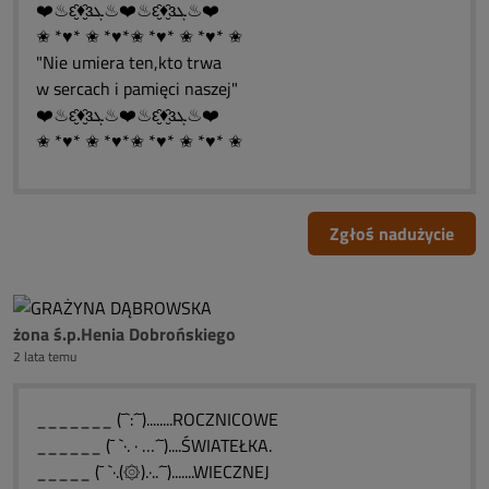
❤️♨ԑ̮̑♦̮̑ɜܓ♨❤️♨ԑ̮̑♦̮̑ɜܓ♨❤️
✬ *♥* ✬ *♥*✬ *♥* ✬ *♥* ✬
"Nie umiera ten,kto trwa
w sercach i pamięci naszej"
❤️♨ԑ̮̑♦̮̑ɜܓ♨❤️♨ԑ̮̑♦̮̑ɜܓ♨❤️
✬ *♥* ✬ *♥*✬ *♥* ✬ *♥* ✬
Zgłoś nadużycie
żona ś.p.Henia Dobrońskiego
2 lata temu
_______ (¯`:´¯)........ROCZNICOWE
______ (¯ `·. · …´¯)....ŚWIATEŁKA.
_____ (¯ `·.(۞).·..´¯).......WIECZNEJ