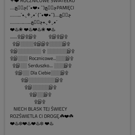
⚘❤️ ROCZNICOWE ŚWIATEŁKO
….ڿڰۣڿ(¨` •❤️•´¨)ڿڰۣڿPAMIĘCI
……....`•.¸⚘¸.•´ (¨`•❤️•´¨)….ڿڰۣڿ
…….…..…....ڿڰۣڿ•.¸⚘¸.•´
❤️♨️❀ ❤️♨️❤️♨️❀ ❤️♨️
........۩இ۩இ۩ ۩இ۩இ۩
۩இ░░░░۩இஇ۩░░░░இ۩
۩இ░░░░░░░ ۩ ░░░░░░இ۩
۩இ░░░ Rocznicowe...░░░இ۩
۩இ░░ Serduszko.... ░░░இ۩
۩இ░░ Dla Ciebie░░░இ۩
۩இ░░░░░░░░இ۩
۩இ░░░░░இ۩
۩இ░░இ۩
۩இ۩
NIECH BLASK TEJ ŚWIECY
ROZŚWIETLA CI DROGĘ.☘️❤️☘️
❤️♨️❄️❤️♨️❤️♨️❄️ ❤️♨️