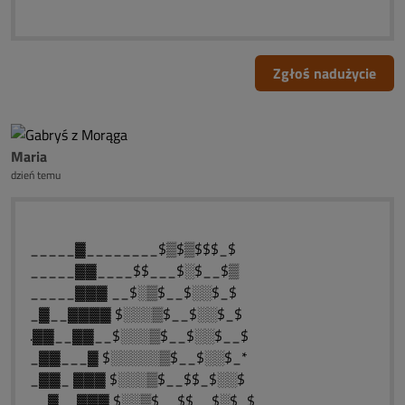
Zgłoś nadużycie
Maria
dzień temu
_____▓________$▒$▒$$$_$
_____▓▓____$$___$░$__$▒
_____▓▓▓ __$░▒$__$░░$_$
_▓__▓▓▓▓ $░░░▒$__$░░$_$
.▓▓__▓▓__$░░░▒$__$░░$__$
_▓▓___▓ $░░░░░▒$__$░░$_*
_▓▓_ ▓▓▓ $░░░▒$__$$_$░░$
__▓__▓▓▓ $░░▒$__$$__$░$_$