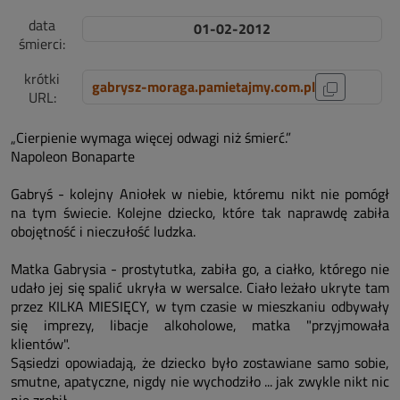
data
01-02-2012
śmierci:
krótki
gabrysz-moraga.pamietajmy.com.pl
URL:
„Cierpienie wymaga więcej odwagi niż śmierć.”
Napoleon Bonaparte
Gabryś - kolejny Aniołek w niebie, któremu nikt nie pomógł
na tym świecie. Kolejne dziecko, które tak naprawdę zabiła
obojętność i nieczułość ludzka.
Matka Gabrysia - prostytutka, zabiła go, a ciałko, którego nie
udało jej się spalić ukryła w wersalce. Ciało leżało ukryte tam
przez KILKA MIESIĘCY, w tym czasie w mieszkaniu odbywały
się imprezy, libacje alkoholowe, matka "przyjmowała
klientów".
Sąsiedzi opowiadają, że dziecko było zostawiane samo sobie,
smutne, apatyczne, nigdy nie wychodziło ... jak zwykle nikt nic