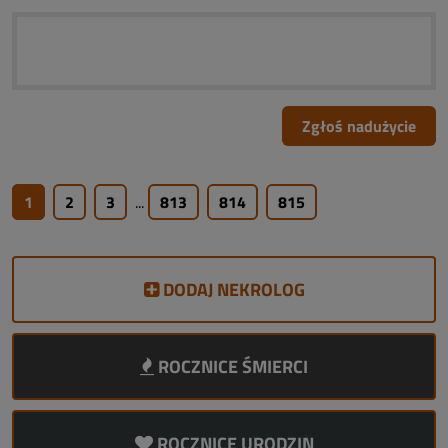
Zgłoś nadużycie
1
2
3
...
813
814
815
DODAJ NEKROLOG
ROCZNICE ŚMIERCI
ROCZNICE URODZIN