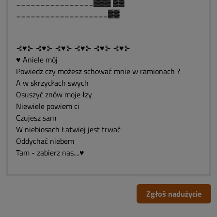
________________▓▓▓ ▓▓
___________________▓▓
⊰♥⊱ ⊰♥⊱ ⊰♥⊱ ⊰♥⊱ ⊰♥⊱ ⊰♥⊱
♥ Aniele mój
Powiedz czy możesz schować mnie w ramionach ?
A w skrzydłach swych
Osuszyć znów moje łzy
Niewiele powiem ci
Czujesz sam
W niebiosach Łatwiej jest trwać
Oddychać niebem
Tam - zabierz nas....♥
Zgłoś nadużycie