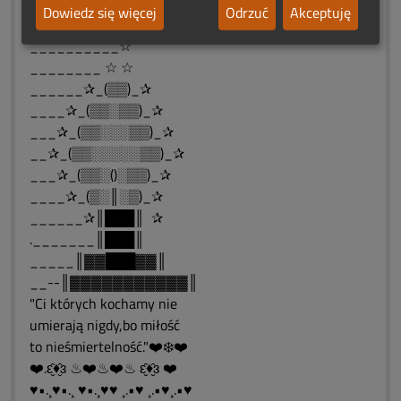
--ŚWIATEŁKA PAMIĘCI
Dowiedz się więcej
Odrzuć
Akceptuję
♥•.¸♥•.¸ ♥•.¸♥♥ ¸.•♥ ¸.•♥¸.•♥
__________☆
________ ☆ ☆
______✰_(▒▒)_✰
____✰_(▒▒░▒▒)_✰
___✰_(▒▒░░░▒▒)_✰
__✰_(▒▒░░░░░▒▒)_✰
___✰_(▒▒░()░▒▒)_✰
____✰_(▒░║░▒)_✰
______✰║███║ ✰
._______║███║
_____║▓▓███▓▓║
__--║▓▓▓▓▓▓▓▓▓▓▓║
"Ci których kochamy nie
umierają nigdy,bo miłość
to nieśmiertelność."❤️❄️❤️
❤️.ԑ̮̑♦̮̑ɜ ♨❤️♨❤️♨ ԑ̮̑♦̮̑ɜ ❤️
♥•.¸♥•.¸ ♥•.¸♥♥ ¸.•♥ ¸.•♥¸.•♥