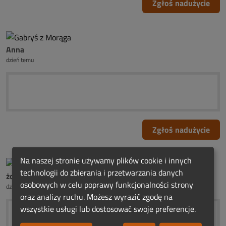
Zgłoś nadużycie
Anna
dzień temu
Zgłoś nadużycie
Na naszej stronie używamy plików cookie i innych
technologii do zbierania i przetwarzania danych
żona ś.p.Henia Dobrońskiego
osobowych w celu poprawy funkcjonalności strony
dzień temu
oraz analizy ruchu. Możesz wyrazić zgodę na
wszystkie usługi lub dostosować swoje preferencje.
♥•.¸♥•.¸ ♥•.¸♥♥ ¸.•♥ ¸.•♥¸.•♥