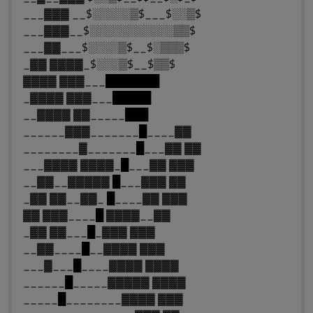
___▓▓▓ __$░░░░░▒$___$░░▒$
___▓▓▓__$░░░░░░░░░░░▒▒$
___▓▓___$░░░░▒$__$░▒▒▒$
_▓▓ ▓▓▓▓_$░░░▒$__$▒▒$
▓▓▓▓ ▓▓▓___███████
_▓▓▓▓ ▓▓▓___█████
__▓▓▓▓ ▓▓_____███
______▓▓▓_______█____▓▓
________▓_______█___▓▓ ▓▓
___▓▓▓▓ ▓▓▓▓_█___▓▓ ▓▓▓
__▓▓__▓▓▓▓▓ █___▓▓▓ ▓▓
_▓▓ ▓▓__▓▓_ █____▓▓ ▓▓▓
▓▓ ▓▓▓____█ ▓▓▓▓__▓▓
_▓▓ ▓▓___█_▓▓▓ ▓▓▓
__▓▓____█__▓▓▓▓ ▓▓▓
___▓___█____▓▓▓▓ ▓▓▓▓
______█_____▓▓▓▓▓ ▓▓▓▓
_____█________▓▓▓▓ ▓▓▓