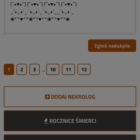
(¯`•♥•´¯) (¯`•♥•´¯) (¯`•♥•´¯) (¯`•♥•´¯)
_`•.¸.•´_ `•.¸.•´_ `•.¸.•´__`•.¸.•´_
❀*¯*♥*¯*❀*¯*♥*¯*❀*¯*♥*¯*❀
Zgłoś nadużycie
1
2
3
...
10
11
12
DODAJ NEKROLOG
ROCZNICE ŚMIERCI