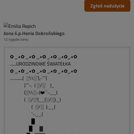
Zgłoś nadużycie
żona ś.p.Henia Dobrońskiego
12 tygodni temu
✿ ¸¸.•✿ ¸¸.•✿ ¸¸.•✿ ¸¸.•✿ ¸¸.•✿¸¸.•✿
.......URODZINOWE ŚWIATEŁKA
✿ ¸¸.•✿ ¸¸.•✿ ¸¸.•✿ ¸¸.•✿ ¸¸.•✿¸¸.•✿
..............( ░\\░´),-´¯¯(
)¯¯`-. ( ░/░ )_
(░\\░.-(❤️`´-.__(
( ░/░’(__(░/░)._)
( ░/░ ).__(
`-.__(
█
█ ▓