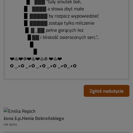
█ ▓▓▓ “Gdy smutek boli,
█ ▓▓▓▓ a słowa zbyt małe
█ ▓▓▓▓▓ by rozpacz wypowiedzieć
█ ▓▓▓▓▓ zostaje tylko milczenie
█ ▓_▓▓ pełne gorących łez
█ ▓▓ i bliskość osieroconych serc.“..
█
█
❤️♨️❤️❄️❤️♨️❤️♨️❄️ ❤️♨️❤️
✿ ¸¸.•✿ ¸¸.•✿ ¸¸.•✿ ¸¸.•✿ ¸¸.•✿¸¸.•✿
Zgłoś nadużycie
żona ś.p.Henia Dobrońskiego
rok temu