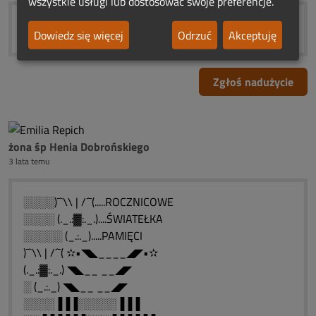
wszystkie usługi lub dostosować swoje preferencje.
Dowiedz się więcej
Odrzuć
Akceptuję
Zgłoś nadużycie
żona śp Henia Dobrońskiego
3 lata temu
░░░░)¯`\\ | /´¯(.....ROCZNICOWE
░░░░ (._.:▓:._.)....ŚWIATEŁKA
░░░░░ (_.:._).....PAMIĘCI
)¯`\\ | /´¯( ✫•◥◣____◢◤•✫
(._.:▓:._.) ◥◣__ __◢◤
░ (_.:._) ◥◣__ __◢◤
░░░░▐▐▐░░░░░▐▐▐