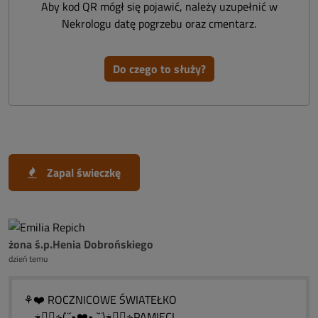
Aby kod QR mógł się pojawić, należy uzupełnić w
Nekrologu datę pogrzebu oraz cmentarz.
Do czego to służy?
Zapal świeczkę
żona ś.p.Henia Dobrońskiego
dzień temu
⚘❤️ ROCZNICOWE ŚWIATEŁKO
….ڿڰۣڿ(¨` •❤️•´¨)ڿڰۣڿPAMIĘCI