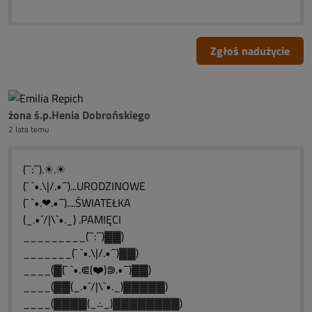
Zgłoś nadużycie
żona ś.p.Henia Dobrońskiego
2 lata temu
(¯`:´¯).☀.☀
(¯ `•.\|/.•´¯)...URODZINOWE
(¯ `•.❤.•´¯)....ŚWIATEŁKA
(_.•´/|\`•._) .PAMIĘCI
_________(¯`:´¯)▓▓)
_______(¯ `•.\|/.•´¯)▓▓)
____(▓(¯ `•.⋐(❤️)⋑.•´¯)▓▓)
____(▓▓(_.•´/|\`•._)▓▓▓▓▓)
____(▓▓▓▓(_.:._)▓▓▓▓▓▓▓▓)