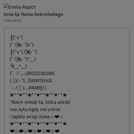
żona śp Henia Dobrońskiego
3 lata temu
║(¯`v´¯)
(¯` ะ̭̌♦̭̌ะ ´¯)v´¯)
║(¯`v´¯) ะ̭̌♦̭̌ะ ´¯)
(¯` ะ̭̌♦̭̌ะ ´¯)^¸_)
╚(_¸^¸_)
)¯`. ´/`......URODZINOWE
( ░)/-´¯(....ŚWIATEŁKA
`-. /░´ ).....PAMIĘCI
❀*¯*♥*¯*❀*¯*♥*¯*❀*¯*♥*¯*❀
"Niech miłość ta, która wśród
nas żyła,nigdy nie umrze
i będzie wciąż żywa.♨❤️♨
❀*¯*♥*¯*❀*¯*♥*¯*❀*¯*♥*¯*❀
❤️♨❤️♨❤️♨❤️♨❤️♨❤️