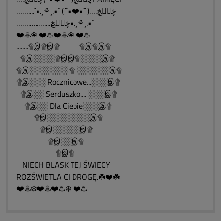
……....`•.¸⚘¸.•´ (¨`•❤️•´¨)….ڿڰۣڿ
…….…..…....ڿڰۣڿ•.¸⚘¸.•´
❤️♨️❀ ❤️♨️❤️♨️❀ ❤️♨️
........۩இ۩இ۩ ۩இ۩இ۩
۩இ░░░░۩இஇ۩░░░░இ۩
۩இ░░░░░░░ ۩ ░░░░░░இ۩
۩இ░░░ Rocznicowe...░░░இ۩
۩இ░░ Serduszko.... ░░░இ۩
۩இ░░ Dla Ciebie░░░இ۩
۩இ░░░░░░░░இ۩
۩இ░░░░░இ۩
۩இ░░இ۩
۩இ۩
NIECH BLASK TEJ ŚWIECY
ROZŚWIETLA CI DROGĘ.☘️❤️☘️
❤️♨️❄️❤️♨️❤️♨️❄️ ❤️♨️