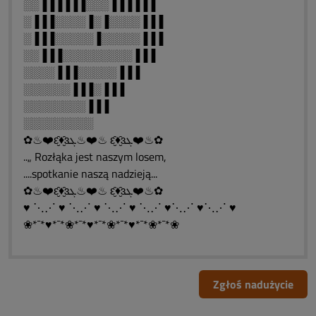
░░▐▐▐▐▐▐░░░▐▐▐▐▐▐
░▐▐▐░░░░▐░▐░░░░▐▐▐
░▐▐▐░░░░░▐░░░░░▐▐▐
░░▐▐▐░░░░░░░░░▐▐▐
░░░░▐▐▐░░░░░▐▐▐
░░░░░░▐▐▐░▐▐▐
░░░░░░░░▐▐▐
░░░░░░░░░
✿♨❤️ԑ̮̑♦̮̑ɜܓ♨❤️♨ ԑ̮̑♦̮̑ɜܓ❤️♨✿
..„ Rozłąka jest naszym losem,
....spotkanie naszą nadzieją...
✿♨❤️ԑ̮̑♦̮̑ɜܓ♨❤️♨ ԑ̮̑♦̮̑ɜܓ❤️♨✿
♥ ⋱⋰ ♥ ⋱⋰ ♥ ⋱⋰ ♥ ⋱⋰ ♥⋱⋰ ♥⋱⋰ ♥
❀*¯*♥*¯*❀*¯*♥*¯*❀*¯*♥*¯*❀*¯*❀
Zgłoś nadużycie