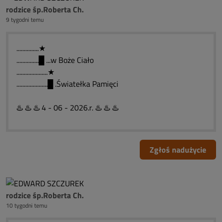
rodzice śp.Roberta Ch.
9 tygodni temu
...............★
...............█ ...w Boże Ciało
.....................★
.....................█ .Światełka Pamięci
♨️ ♨️ ♨️ 4 - 06 - 2026.r. ♨️ ♨️ ♨️
Zgłoś nadużycie
rodzice śp.Roberta Ch.
10 tygodni temu