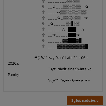
۩ ________▒▒░▒▒
۩ __✰___▒▒░░░▒▒ ✰
۩ ____--▒▒░░░░░░▒▒
۩ ____✰_▒▒░()░▒▒ ✰
۩ _✰_____ ▒░▌░▒
۩ ______✰_.███ ✰
۩ __✰_____.███✰
۩ ______.▓▓███▓█
۩ ____▓▓▓▓▓▓▓▓▓▓█
❤,҉, W 1-szy Dzień Lata 21 - 06 -
2026.r.
՝՝ϡ❤ Niedzielne Światełko
Pamięci
*¤.¸¤**¨¨*¤.◕●◦★◦●◕★◦●◕
Zgłoś nadużycie