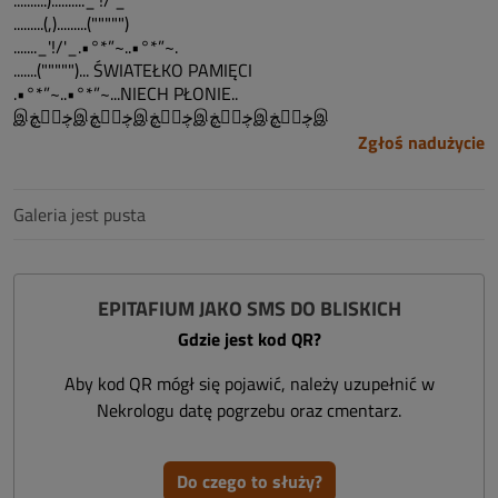
..........).........._'!/'_
.........(,).........(""""")
......._'!/'_.•°*”~..•°*”~.
.......(""""")... ŚWIATEŁKO PAMIĘCI
.•°*”~..•°*”~...NIECH PŁONIE..
இڿڰۣڿஇڿڰۣڿஇڿڰۣڿஇڿڰۣڿஇڿڰۣڿஇ
Zgłoś nadużycie
Galeria jest pusta
EPITAFIUM JAKO SMS DO BLISKICH
Gdzie jest kod QR?
Aby kod QR mógł się pojawić, należy uzupełnić w
Nekrologu datę pogrzebu oraz cmentarz.
Do czego to służy?