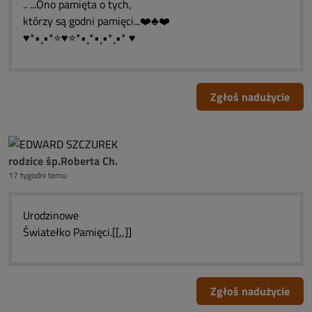
.. ...Ono pamięta o tych,
którzy są godni pamięci...❤️♣❤️
♥*•¸•*⭐♥⭐*•¸*•¸•*¸•* ♥
Zgłoś nadużycie
rodzice śp.Roberta Ch.
17 tygodni temu
Urodzinowe
Światełko Pamięci.[[,,]]
Zgłoś nadużycie