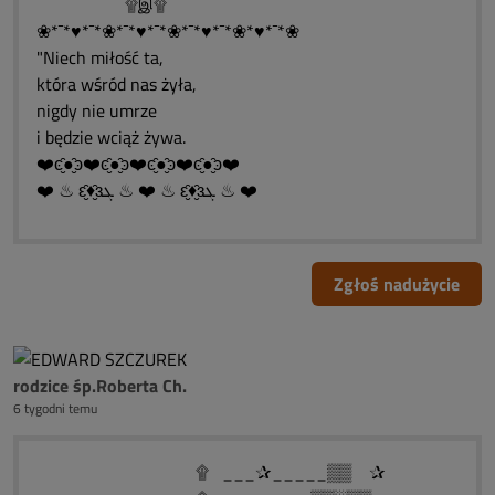
۩இ۩
❀*¯*♥*¯*❀*¯*♥*¯*❀*¯*♥*¯*❀*♥*¯*❀
"Niech miłość ta,
która wśród nas żyła,
nigdy nie umrze
i będzie wciąż żywa.
❤️ͼ̮̑●̮̑ͽ❤️ͼ̮̑●̮̑ͽ❤️ͼ̮̑●̮̑ͽ❤️ͼ̮̑●̮̑ͽ❤️
❤️ ♨ ԑ̮̑♦̮̑ɜܓ ♨ ❤️ ♨ ԑ̮̑♦̮̑ɜܓ ♨ ❤️
Zgłoś nadużycie
rodzice śp.Roberta Ch.
6 tygodni temu
۩ ___✰_____▒▒ ✰