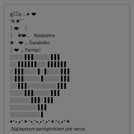
ڿڰۣڿ ...☀️ ❤️
¯❄️ ❀¯¯¯
┊ ❤️. ┊
┊ ❀❤️... Niedzielne
❀ ❤️ .... Światełko
┊ ❤️ .... Pamięci
░░░░▐▐▐░░░░░▐▐▐
░░▐▐▐▐▐▐░░░▐▐▐▐▐▐
░▐▐▐░░░░▐░▐░░░░▐▐▐
░▐▐▐░░░░░▐░░░░░▐▐▐
░░▐▐▐░░░░░░░░░▐▐▐
░░░░▐▐▐░░░░░▐▐▐
░░░░░░▐▐▐░▐▐▐
░░░░░░░░▐▐▐
░░░░░░░░░▐
♥*•¸•* ♥ *•¸*•¸•*¸•* ♥ *•¸•*`♥
..Najlepszym pamiętnikiem jest serce.