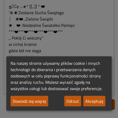
ڿڰۣڿ ...☀️* [[,,]] * ❤️
¯❄️ ❀¯Zesłanie Ducha Świętego
┊ ❀❤️...Zielone Świątki
❀ ❤️ .Niedzielne Światełko Pamięci
***❤️***❤️***❤️***❤️***❤️***
,, Pokój Ci wieczny''
w cichej krainie
gdzie ból nie sięga
i łza nie płynie.
Gdzie tylko słychać
Na naszej stronie używamy plików cookie i innych
Boga głos serdeczny.
technologii do zbierania i przetwarzania danych
,, Pokój Ci wieczny ''.
osobowych w celu poprawy funkcjonalności strony
***❤️***❤️***❤️***❤️***❤️***
oraz analizy ruchu. Możesz wyrazić zgodę na
wszystkie usługi lub dostosować swoje preferencje.
Dowiedz się więcej
Odrzuć
Akceptuję
Zgłoś nadużycie