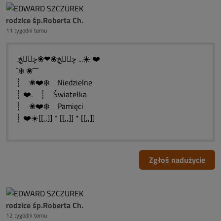
rodzice śp.Roberta Ch.
11 tygodni temu
.ڿڰۣڿ❀❤❀ڿڰۣڿ ...☀️ ❤️
¯❄️ ❀¯¯¯
┊ ❀❤️❄️ Niedzielne
┊ ❤️. ┊ Światełka
┊ ❀❤️❄️ Pamięci
┊ ❤️☀️[[,,]] * [[,,]] * [[,,]]
Zgłoś nadużycie
rodzice śp.Roberta Ch.
12 tygodni temu