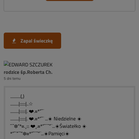
Zapal świeczkę
rodzice śp.Roberta Ch.
5 dni temu
...........(,)
.........|::::::|..☆
.........|::::::|. ❤️.¤ª“˜¨
.........|::::::|. ❤️.¤ª“˜¨ ...☀️ Niedzielne ☀️
¯¨˜❄️“ª¤.¸::: ❤️¸.¤ª“˜¨¨˜“¨...☀️Światełko ☀️
ª“˜¨“¨˜“❄️¤ª“˜¨¨˜“¨...☀️Pamięci☀️