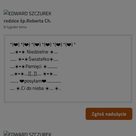
rodzice śp.Roberta Ch.
8 tygodni temu
*(❤️) *(❤️) *(❤️) *(❤️) *(❤️) *(❤️) *
.....☀️▪️☀️ Niedzielne ☀️....
....... ☀️▪️☀️Światełko☀️.....
.....☀️▪️☀️Pamięci ☀️...........
....☀️▪️☀️....[[,,]]..... ☀️▪️☀️....
......... ❤️posyłam❤️................
..... ☀️.Ci do nieba ☀️.... ☀️..
Zgłoś nadużycie