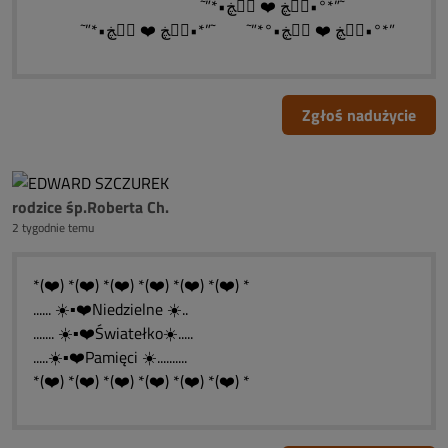
˜”*•ڰۣڿ ❤️ ڰۣڿ•°*”˜
˜”*•ڰۣڿ ❤️ ڰۣڿ•°*”˜ ˜”*•ڰۣڿ ❤️ ڰۣڿ•°*”
Zgłoś nadużycie
rodzice śp.Roberta Ch.
2 tygodnie temu
*(❤️) *(❤️) *(❤️) *(❤️) *(❤️) *(❤️) *
...... ☀️▪️❤️Niedzielne ☀️..
....... ☀️▪️❤️Światełko☀️.....
.....☀️▪️❤️Pamięci ☀️..........
*(❤️) *(❤️) *(❤️) *(❤️) *(❤️) *(❤️) *