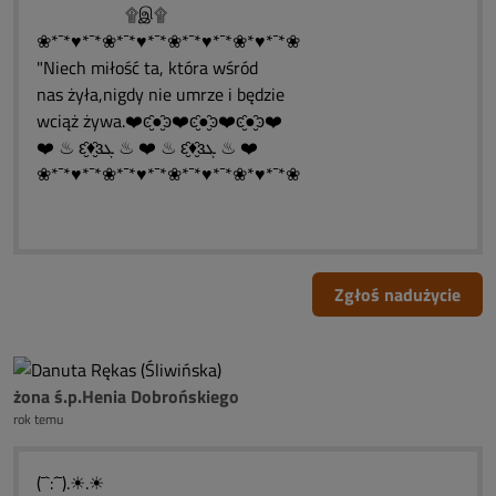
۩இ۩
❀*¯*♥*¯*❀*¯*♥*¯*❀*¯*♥*¯*❀*♥*¯*❀
"Niech miłość ta, która wśród
nas żyła,nigdy nie umrze i będzie
wciąż żywa.❤️ͼ̮̑●̮̑ͽ❤️ͼ̮̑●̮̑ͽ❤️ͼ̮̑●̮̑ͽ❤️
❤️ ♨ ԑ̮̑♦̮̑ɜܓ ♨ ❤️ ♨ ԑ̮̑♦̮̑ɜܓ ♨ ❤️
❀*¯*♥*¯*❀*¯*♥*¯*❀*¯*♥*¯*❀*♥*¯*❀
Zgłoś nadużycie
żona ś.p.Henia Dobrońskiego
rok temu
(¯`:´¯).☀.☀