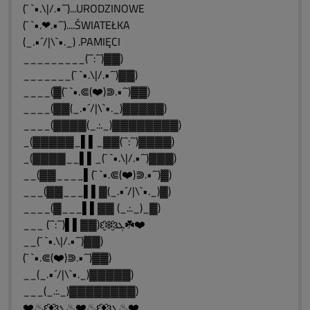
(¯ `•.\|/.•´¯)...URODZINOWE
(¯ `•.❤.•´¯)....ŚWIATEŁKA
(_.•´/|\`•._) .PAMIĘCI
_________(¯`:´¯)▓▓)
_______(¯ `•.\|/.•´¯)▓▓)
____(▓(¯ `•.⋐(❤️)⋑.•´¯)▓▓)
____(▓▓(_.•´/|\`•._)▓▓▓▓▓)
____(▓▓▓▓(_.:._)▓▓▓▓▓▓▓▓)
_(▓▓▓▓▓_▌▌_▓▓(¯`:´¯)▓▓▓▓)
_(▓▓▓▓__▌▌_(¯ `•.\|/.•´¯)▓▓▓)
__(▓▓____▌(¯ `•.⋐(❤️)⋑.•´¯)▓)
___(▓▓___▌▌▓(_.•´/|\`•._)▓)
____(▓___▌▌▓▓ (_.:._)_▓)
___ (¯`:´¯)▌▌▓▓)ԑ̮̑❄️̮̑ɜܓ☘️❤️
__(¯ `•.\|/.•´¯)▓▓)
(¯ `•.⋐(❤️)⋑.•´¯)▓▓)
__(_.•´/|\`•._)▓▓▓▓▓)
___(_.:._)▓▓▓▓▓▓▓▓)
❤️♨ԑ̮̑♦̮̑ɜܓ♨❤️♨ԑ̮̑♦̮̑ɜܓ♨❤️