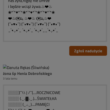
nas żyła,nigdy nie umrze
i będzie wciąż żywa.♨❤️♨
❀*¯*♥*¯*❀*¯*♥*¯*❀*¯*♥*¯*❀
❤️♨ԑ̮̑♦̮̑ɜܓ ♨❤️♨ ԑ̮̑♦̮̑ɜܓ♨❤️
(¯`•♥•´¯) (¯`•♥•´¯) (¯`•♥•´¯) (¯`•♥•´¯)
_`•.¸.•´_ `•.¸.•´_ `•.¸.•´__`•.¸.•´_
Zgłoś nadużycie
żona śp Henia Dobrońskiego
3 lata temu
░░░░)¯`\\ | /´¯(.....ROCZNICOWE
░░░░ (._.:▓:._.)....ŚWIATEŁKA
░░░░░ (_.:._).....PAMIĘCI