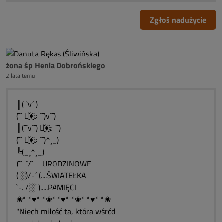
Zgłoś nadużycie
żona śp Henia Dobrońskiego
2 lata temu
║(¯`v´¯)
(¯` ะ̭̌♦̭̌ะ ´¯)v´¯)
║(¯`v´¯) ะ̭̌♦̭̌ะ ´¯)
(¯` ะ̭̌♦̭̌ะ ´¯)^¸_)
╚(_¸^¸_)
)¯`. ´/`......URODZINOWE
( ░)/-´¯(....ŚWIATEŁKA
`-. /░´ ).....PAMIĘCI
❀*¯*♥*¯*❀*¯*♥*¯*❀*¯*♥*¯*❀
"Niech miłość ta, która wśród