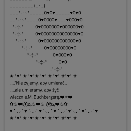
________ (_.:._).
___*-:¦:-*_____0♥0♥_____♥0♥0
__*-:¦:-*____0♥0000♥___♥000♥0
_*-:¦:-*____0♥0000000♥000000♥0
_*-:¦:-*____0♥00000000000000♥0
__*-:¦:-*____0♥000000000000♥0
____*-:¦:-*____0♥00000000♥0
______*-:¦:-*_____0♥000♥0
_________*-:¦:-*____0♥0
______________,*-:¦:-*
✬ *♥* ✬ *♥*✬ *♥* ✬ *♥* ✬*♥* ✬
......"Nie żyjemy, aby umierać...
......ale umieramy, aby żyć
wiecznie.M. Buchbergerę.❤️⭐❤️
✿♨❤️ԑ̮̑♦̮̑ɜܓ♨❤️♨ ԑ̮̑♦̮̑ɜܓ❤️♨✿
♥ ⋱⋰ ♥ ⋱⋰ ♥ ⋱⋰ ♥ ⋱⋰ ♥⋱⋰ ♥⋱⋰ ♥
✬ *♥* ✬ *♥*✬ *♥* ✬ *♥* ✬*♥* ✬