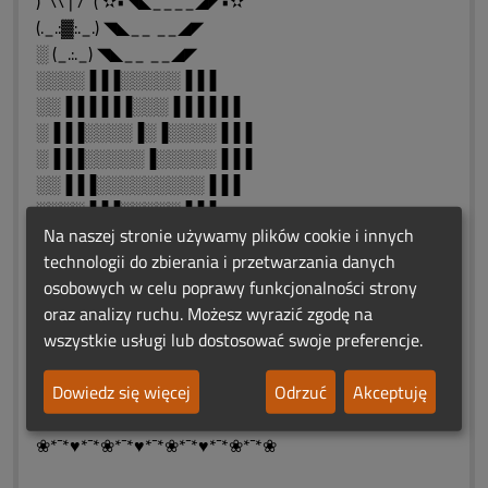
)¯`\\ | /´¯( ✫•◥◣____◢◤•✫
(._.:▓:._.) ◥◣__ __◢◤
░ (_.:._) ◥◣__ __◢◤
░░░░▐▐▐░░░░░▐▐▐
░░▐▐▐▐▐▐░░░▐▐▐▐▐▐
░▐▐▐░░░░▐░▐░░░░▐▐▐
░▐▐▐░░░░░▐░░░░░▐▐▐
░░▐▐▐░░░░░░░░░▐▐▐
░░░░▐▐▐░░░░░▐▐▐
Na naszej stronie używamy plików cookie i innych
░░░░░░▐▐▐░▐▐▐
technologii do zbierania i przetwarzania danych
░░░░░░░░▐▐▐
osobowych w celu poprawy funkcjonalności strony
░░░░░░░░░
oraz analizy ruchu. Możesz wyrazić zgodę na
✿♨❤️ԑ̮̑♦̮̑ɜܓ♨❤️♨ ԑ̮̑♦̮̑ɜܓ❤️♨✿
wszystkie usługi lub dostosować swoje preferencje.
..„ Rozłąka jest naszym losem,
....spotkanie naszą nadzieją...
Dowiedz się więcej
Odrzuć
Akceptuję
✿♨❤️ԑ̮̑♦̮̑ɜܓ♨❤️♨ ԑ̮̑♦̮̑ɜܓ❤️♨✿
♥ ⋱⋰ ♥ ⋱⋰ ♥ ⋱⋰ ♥ ⋱⋰ ♥⋱⋰ ♥⋱⋰ ♥
❀*¯*♥*¯*❀*¯*♥*¯*❀*¯*♥*¯*❀*¯*❀