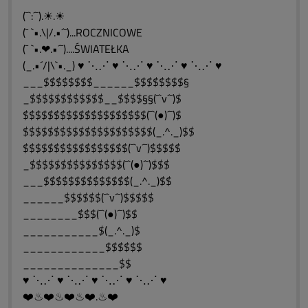
(¯`:´¯).☀.☀
(¯ `•.\|/.•´¯)...ROCZNICOWE
(¯ `•.❤.•´¯)....ŚWIATEŁKA
(_.•´/|\`•._) ♥ ⋱⋰ ♥ ⋱⋰ ♥ ⋱⋰ ♥ ⋱⋰ ♥
___$$$$$$$$______$$$$$$$$§
_$$$$$$$$$$$$__$$$$§§(¯`v´¯)$
$$$$$$$$$$$$$$$$$$$$(¯`(●)´¯)$
$$$$$$$$$$$$$$$$$$$$$(_.^._)$$
$$$$$$$$$$$$$$$$$(¯`v´¯)$$$$$
_$$$$$$$$$$$$$$$(¯`(●)´¯)$$$
___$$$$$$$$$$$$$$(_.^._)$$
______$$$$$$(¯`v´¯)$$$$$
________$$$(¯`(●)´¯)$$
___________$(_.^._)$
____________$$$$$$
______________$$
♥ ⋱⋰ ♥ ⋱⋰ ♥ ⋱⋰ ♥ ⋱⋰ ♥
❤️♨❤️♨❤️♨❤️.♨❤️