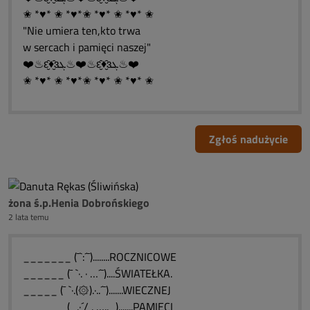
✬ *♥* ✬ *♥*✬ *♥* ✬ *♥* ✬
"Nie umiera ten,kto trwa
w sercach i pamięci naszej"
❤️♨ԑ̮̑♦̮̑ɜܓ♨❤️♨ԑ̮̑♦̮̑ɜܓ♨❤️
✬ *♥* ✬ *♥*✬ *♥* ✬ *♥* ✬
Zgłoś nadużycie
żona ś.p.Henia Dobrońskiego
2 lata temu
_______ (¯`:´¯)........ROCZNICOWE
______ (¯ `·. · …´¯)....ŚWIATEŁKA.
_____ (¯ `·.(۞).·..´¯).......WIECZNEJ
______ (_.·´/ . ….._).......PAMIĘCI