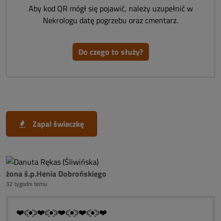
Aby kod QR mógł się pojawić, należy uzupełnić w
Nekrologu datę pogrzebu oraz cmentarz.
Do czego to służy?
Zapal świeczkę
żona ś.p.Henia Dobrońskiego
32 tygodni temu
❤️ͼ̮̑●̮̑ͽ❤️ͼ̮̑●̮̑ͽ❤️ͼ̮̑●̮̑ͽ❤️ͼ̮̑●̮̑ͽ❤️