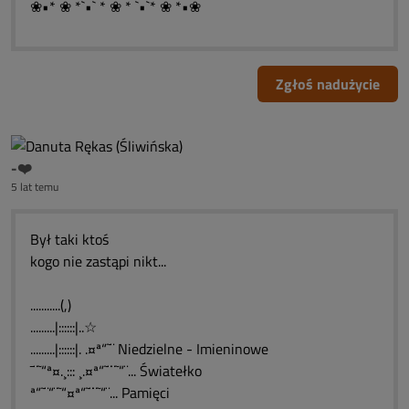
❀•* ❀ *`•` * ❀ * `•`* ❀ *•❀
Zgłoś nadużycie
-❤️
5 lat temu
Był taki ktoś
kogo nie zastąpi nikt...
...........(,)
.........|::::::|..☆
.........|::::::|. .¤ª“˜¨️ Niedzielne - Imieninowe
¯¨˜️“ª¤.¸::: ¸.¤ª“˜¨¨˜“¨...️ Światełko
ª“˜¨“¨˜“️¤ª“˜¨¨˜“¨...️ Pamięci