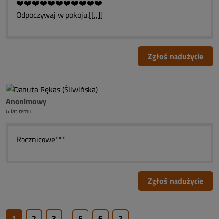
❤️❤️❤️❤️❤️❤️❤️❤️❤️❤️❤️
Odpoczywaj w pokoju.[[,,]]
Zgłoś nadużycie
Anonimowy
6 lat temu
Rocznicowe***
Zgłoś nadużycie
1
2
3
...
5
6
7